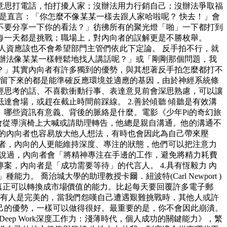
意思打電話，怕打擾人家；沒辦法用力行銷自己；沒辦法爭取福
是直言：「你怎麼不像某某一樣去跟人家哈啦呢？ 快去！」會
不要分享一下你的看法？」彷彿所有的聚光燈「啪」一下都打到
每一天都是挑戰；職場上，對內向者的誤解更是不勝枚舉。
人資應該也不會希望部門主管們依此下定論。 反手拍不行，就
辦法像某某一樣輕鬆地找人講話呢？」或「剛剛那個問題，我
？」其實內向者有許多獨到的優勢，與其想著反手拍怎麼都打不
中，留下來的都是能準確反應環境並適應的基因，由於神經系統條
經思考的話、不喜歡衝動行事、表達意見前會深思熟慮，可以讓
會場，或趕在截止時間前踩線。 2.善於傾聽 傾聽是有效溝
哪些資訊有意義、背後的脈絡是什麼。電影《少年Pi的奇幻旅
從來不會從導演椅上大喊或請助理轉告，他總是親自溝通。他的溝通不
的內向者也容易放大他人想法，有時也會因此為自己帶來壓
向者，內向的人更能維持深度、專注的狀態，他們可以把注意力
k)就說過，內向者會「將精神專注在手邊的工作，避免將精力耗費
，內向者是「成功需要等待」的代言人。 4.具有恆毅力 內
力。 喬治城大學的助理教授卡爾．紐波特(Carl Newport )
才是真正可以轉換成市場價值的能力。比起每天要回覆許多電子郵
沒有人是完美的，當我們怨嘆自己遭遇艱難挑戰時，其他人或許
己的優勢，一樣可以做得很好。最重要的是，你不會因此崩潰。
eep Work深度工作力：淺薄時代，個人成功的關鍵能力》，繁