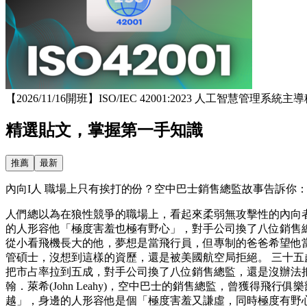
【2026/11/16開班】ISO/IEC 42001:2023 人工智慧管理系
精選貼文，掌握第一手知識
推薦
最新
內向I人 職場上只有挨打的份？空中巴士銷售總監故事告訴你：害
人們總以為在狼性競爭的職場上，看起來柔弱無攻擊性的內向
的人形容他「極度害羞也極有野心」，對手公司換了八位銷售總
從小看飛機長大的他，夢想是當飛行員，但專制的爸爸希望他
管碩士，沒想到這樣的資歷，還是被美國航空局拒絕。 三十
把市占率拉到五成，對手公司換了八位銷售總監，還是沒辦法
翰．萊希(John Leahy)，空中巴士的銷售總監，曾獲
越」，身邊的人形容他是個「極度害羞又謙虛，同時極度有野心