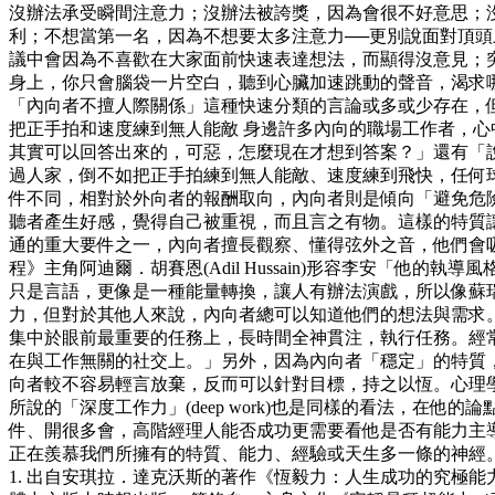
沒辦法承受瞬間注意力；沒辦法被誇獎，因為會很不好意思；
利；不想當第一名，因為不想要太多注意力──更別說面對頂
議中會因為不喜歡在大家面前快速表達想法，而顯得沒意見；
身上，你只會腦袋一片空白，聽到心臟加速跳動的聲音，渴求
「內向者不擅人際關係」這種快速分類的言論或多或少存在，但
把正手拍和速度練到無人能敵 身邊許多內向的職場工作者，
其實可以回答出來的，可惡，怎麼現在才想到答案？」還有「
過人家，倒不如把正手拍練到無人能敵、速度練到飛快，任何球
件不同，相對於外向者的報酬取向，內向者則是傾向「避免危
聽者產生好感，覺得自己被重視，而且言之有物。這樣的特質讓
通的重大要件之一，內向者擅長觀察、懂得弦外之音，他們會
程》主角阿迪爾．胡賽恩(Adil Hussain)形容李安「
只是言語，更像是一種能量轉換，讓人有辦法演戲，所以像蘇
力，但對於其他人來說，內向者總可以知道他們的想法與需求。
集中於眼前最重要的任務上，長時間全神貫注，執行任務。經常被學
在與工作無關的社交上。」另外，因為內向者「穩定」的特質，
向者較不容易輕言放棄，反而可以針對目標，持之以恆。心理學家安琪拉．
所說的「深度工作力」(deep work)也是同樣的看法，
件、開很多會，高階經理人能否成功更需要看他是否有能力主導
正在羨慕我們所擁有的特質、能力、經驗或天生多一條的神經
1. 出自安琪拉．達克沃斯的著作《恆毅力：人生成功的究極能力