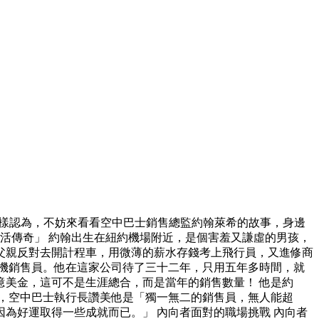
這樣認為，不妨來看看空中巴士銷售總監約翰萊希的故事，身邊
活傳奇」 約翰出生在紐約機場附近，是個害羞又謙虛的男孩，
父親反對去開計程車，用微薄的薪水存錢考上飛行員，又進修商
機銷售員。他在這家公司待了三十二年，只用五年多時間，就
美金，這可不是生涯總合，而是當年的銷售數量！ 他是約
奇」，空中巴士執行長讚美他是「獨一無二的銷售員，無人能超
為好運取得一些成就而已。」 內向者面對的職場挑戰 內向者