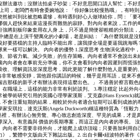
沒辦法邀功；沒辦法拍桌子吵架；不好意思開口請人幫忙；不好
頭上司，老闆們有時會委婉地說：「你好像比較慢熟哦」，有時則
突然被叫到比被忽略還慘，有時遇到好心人做球給你，問：「要
哪個人趕快來結束這漫長而難熬的寂靜。對內向者來說，工作的
強將刻板印象套用在人身 上，只不過是簡便卻粗糙的分類法，
心中總是在上演千變萬化的小劇場，老是糾結：「為什麼我就是沒
說好要搭檔的主持人臨時不能出席，讓我撐全場是要逼我跳海嗎
來一樣可以解決。 內向者的優勢 1.深度思考 生物演化過程
險、節省力氣、減少失敗」的生存策略。內向者通常不會說出未
內向者會在事前充分準備，你不太會看到內向者因遲到而慌張抵達
吸收、理解資訊並深度思考，因此更能了解什麼對他人是重要的、
他的執導風格非常敏感安靜，當他跟你講話的時候，幾乎是用耳語，
瑞吉那樣的新手才有辦法表現得這麼出色。」 不過善於察言觀色
在職場上，這樣的能力非常有利於談判。 3.專注穩定 比起外
術研究引用的英國心理學家漢斯．艾克森(Hans Eysenc
不會注重短期的結果，相較於外向者適合短期可以看到成效的專案
達克沃斯(Angela Duckworth)稱這種特質為「恆毅力」種能
在他的論點裡，有辦法心無旁鶩、專心致志創造深度、罕見的成果，
深入、有意義與 價值的長期專案，而這正是內向者的專長。 
。內向者不需要非得外向，才能爬上成功頂端；只要善加利用自
》，繁體中文版由天下雜誌出版。2. 出自卡爾•紐波特的著作《D