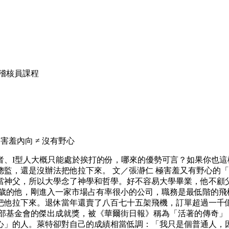
統主導稽核員課程
羞內向 ≠ 沒有野心
者、I型人大概只能處於挨打的份，哪來的優勢可言？如果你也
監，還是沒辦法把他拉下來。 文／張瀞仁 極害羞又有野心的「
當神父，所以大學念了神學和哲學。好不容易大學畢業，他不顧
五歲的他，剛進入一家市場占有率很小的公司，職務是最低階的飛
把他拉下來。退休當年還賣了八百七十五架飛機，訂單超過一千億
得飛行俱樂部基金會的傑出成就獎，被《華爾街日報》稱為「活著的傳
」的人。萊特卻對自己的成績相當低調：「我只是個普通人，因