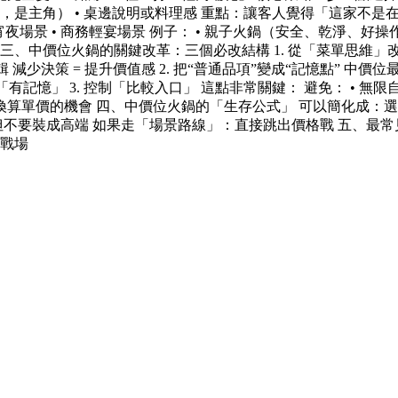
項，是主角） • 桌邊說明或料理感 重點：讓客人覺得「這家不是
• 宵夜場景 • 商務輕宴場景 例子： • 親子火鍋（安全、乾淨、好
中價位火鍋的關鍵改革：三個必改結構 1. 從「菜單思維」改成「體
邏輯 減少決策 = 提升價值感 2. 把“普通品項”變成“記憶點” 中
記憶」 3. 控制「比較入口」 這點非常關鍵： 避免： • 無限
有直接換算單價的機會 四、中價位火鍋的「生存公式」 可以簡化成
要裝成高端 如果走「場景路線」：直接跳出價格戰 五、最常見失敗原
9戰場