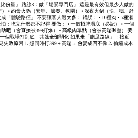
在比份量」 路線3：做「場景專門店」 這是最有效但最少人做的
操作） • 約會火鍋（安靜、節奏、氛圍） • 深夜火鍋（快、穩、舒
驗路徑」 不要讓客人選太多： 錯誤： • 10種肉 • 5種湯
價位最怕：吃完什麼都不記得 要做： • 一個招牌湯底（必記） • 一個
自助吧（會直接被399打爆） • 高級肉單點（會被高端碾壓） 要
：選一個戰場打到底，其餘全部弱化 如果走「飽足路線」：接近
因 1. 想同時打399＋高端→ 會變成四不像 2. 偷縮成本