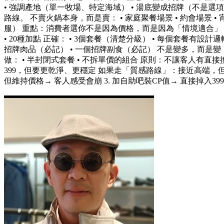
• 強調產地（單一牧場、特定海域） • 湯底變成招牌（不是選
路線。 不賣火鍋本身，而是賣： • 家庭聚餐場景 • 約會場景 
服） 重點：消費者選你不是因為價格，而是因為「情境適合」 三、
• 20種加點 正確： • 3個套餐（清楚分級） • 每個套餐有設計
招牌肉品（必記） • 一個招牌副食（必記） 不是變多，而是變「有
做： • 半封閉式套餐 • 不拆單價的組合 原則：不讓客人
399，但要更乾淨、更穩定 如果走「質感路線」：接近高端，但不
但維持價格→ 客人感受會崩 3. 加自助吧裝CP值→ 直接掉入39