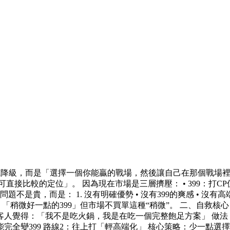
或降級，而是「選擇一個你能贏的戰場，然後讓自己在那個戰場裡
比較的定位」。 因為現在市場是三層擠壓： • 399：打CP值與飽
而是： 1. 沒有明確優勢 • 沒有399的爽感 • 沒有高端的記憶點 
鍋其實是：「稍微好一點的399」但市場不買單這種“稍微”。 二、
人覺得：「我不是吃火鍋，我是在吃一個完整飽足方案」 做法： •
能完全變399 路線2：往上打「輕高端化」 核心策略：少一點選擇