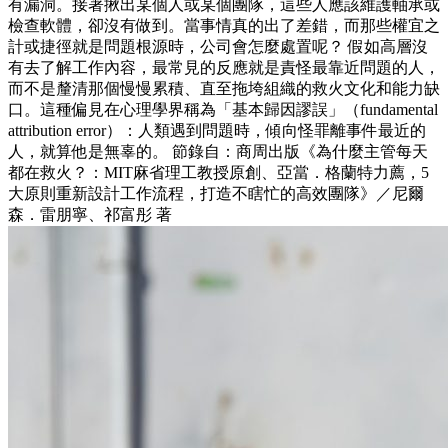
有漏洞。接著揪出某個人或某個團隊，這些人應該維護軸承或
檢查軟體，卻沒有做到。當事情真的出了差錯，而那些權宜之
計或捷徑就是問題根源時，公司會怎麼處置呢？ 假如高層沒
有去了解工作內容，最常見的反應就是責怪最靠近問題的人，
而不是釐清那個慢慢累積、直至拖垮組織的救火文化和能力缺
口。這種偏見在心理學界稱為「基本歸因謬誤」（fundamental
attribution error）：人類遇到問題時，傾向怪罪離事件最近的
人，就算他是無辜的。 節錄自：商周出版《為什麼主管每天
都在救火？：MIT麻省理工教授原創、亞當．格蘭特力薦，5
大原則重新設計工作流程，打造不瞎忙的高效團隊》／尼爾
森．雷朋寧、祁富彤 著