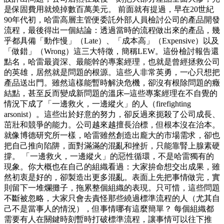
是保固費用就燒掉數百萬美元。 前面就有提過，早在20世紀
90年代初，哈雷高層主管便委託外部人員檢討公司的產品開發
流程，最後得出一個結論：透過當時的流程做出來的產品，幾
乎都具備「動作慢」（Late）、「成本高」（Expensive）以及
「做錯」（Wrong）這三大特徵，簡稱LEW。這份檢討報告還
點名，哈雷最資深、最能幹的專案經理，也就是曾經拯救公司
的英雄，居然就是問題的根源。這些人非常英勇，一心只想把
產品送出門。雖然這樣能暫時解決危機，卻沒有根除問題的癥
結點，甚至反而變成新問題的溫床─這些專案經理在不自覺的
情況下成了「一邊救火，一邊縱火」的人（firefighting
arsonist）。這些出於好意的努力，卻反過來扼殺了公司成長、
茁壯和競爭的能力。公司越來越擅長治標，但根本沒在治本。
就像博德研究所一樣，哈雷雖然創造出龐大的市場需求，卻也
把自己推向陷阱，面對滿滿的混亂和挫折，只能靠腎上腺素硬
撐。 「一邊救火，一邊縱火」的惡性循環，不是哈雷獨有的
現象。你大概也在自己的組織看過：大家拚命想交出成果，雖
然初衷是好的，卻製造出更多混亂。表面上先把事情做完，實
則留下一堆爛攤子，拖累整個組織的表現。只可惜，這些問題
不斷被忽略，大家只會去責怪那些繞過標準流程的人（尤其自
己不是當事人的情況），但事情哪有這麼簡單？ 每個組織都
需要有人在關鍵時刻暫時打破標準流程，讓事情可以往下推