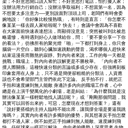
架；不好意思開口請人幫忙；不好意思打電話，怕打擾人家；
沒辦法用力行銷自己；沒辦法爭取福利；不想當第一名，因為
不想要太多注意力──更別說面對頂頭上司，老闆們有時會委
婉地說：「你好像比較慢熟哦」，有時則是直言：「你怎麼不
像某某一樣去跟人家哈啦呢？ 快去！」會議中會因為不喜歡
在大家面前快速表達想法，而顯得沒意見；突然被叫到比被忽
略還慘，有時遇到好心人做球給你，問：「要不要分享一下你
的看法？」彷彿所有的聚光燈「啪」一下都打到身上，你只會
腦袋一片空白，聽到心臟加速跳動的聲音，渴求哪個人趕快來
結束這漫長而難熬的寂靜。對內向者來說，工作的每一天都是
挑戰；職場上，對內向者的誤解更是不勝枚舉。 「內向者不
擅人際關係」這種快速分類的言論或多或少存在，但強將刻板
印象套用在人身 上，只不過是簡便卻粗糙的分類法，人資應
該也不會希望部門主管們依此下定論。 反手拍不行，就把正
手拍和速度練到無人能敵 身邊許多內向的職場工作者，心中
總是在上演千變萬化的小劇場，老是糾結：「為什麼我就是沒
辦法像某某一樣輕鬆地找人講話呢？」或「剛剛那個問題，我
其實可以回答出來的，可惡，怎麼現在才想到答案？」還有
「說好要搭檔的主持人臨時不能出席，讓我撐全場是要逼我跳
海嗎？」其實內向者有許多獨到的優勢，與其想著反手拍怎麼
都打不過人家，倒不如把正手拍練到無人能敵、速度練到飛
快，任何球來一樣可以解決。 內向者的優勢 1.深度思考 生物