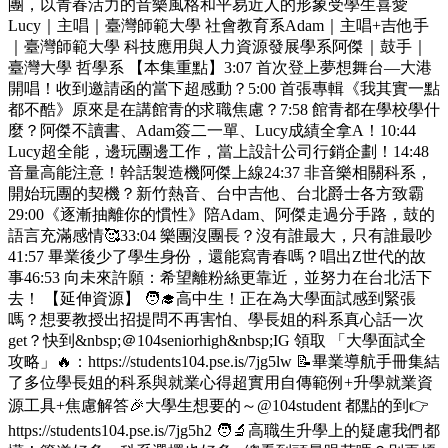
團，以青春活力的音樂風格和平易近人的形象受學生喜愛
Lucy｜主唱｜臺灣師範大學 社會教育系Adam｜主唱+吉他手
｜臺灣師範大學 科技應用與人力資源發展學系阿傑｜鼓手｜
臺灣大學 哲學系 【本集重點】3:07 首次登上夢想舞台—大港
開唱！收到邀請函的當下超感動？5:00 首張專輯《我其實一點
都不酷》原來是在講館青的求職焦慮？7:58 館青都在學校學什
麼？阿傑不讀書、Adam簽二一單、Lucy成績全拿A！10:44
Lucy超全能，邊玩團邊工作，當上設計公司行銷企劃！14:48
音量高能注意！幹話製造機阿傑上線24:37 非音樂相關科系，
開始玩團的契機？新竹熱音、台中吉他、台北爵士各方致霸
29:00《逐漸抽離你的慣性》陪Adam、阿傑走過分手路，鼓的
語言充滿感情🥰33:04 樂團沒團長？沒有誰最大，只有誰最吵
41:57 畢業後少了學生身份，還能寫青春嗎？唱出Z世代的故
事46:53 向未來許願：希望離粉絲更靠近，並努力在台北活下
去！ 【延伸資源】 🧑‍🎓高中生！正在為大學面試感到緊張
嗎？想要教授出招提問不再害怕、學長姐的科系真心話一次
get？快到&nbsp;＠104seniorhigh&nbsp;IG 領取 「大學面試全
攻略」🔥：https://students104.pse.is/7jg5lw 📝畢業導航手冊集結
了多位學長姐的科系與就業心得超實用自傳範例+升學就業資
源工具+焦慮解答🎉大學生想要的～@104student 都點的到👉
https://students104.pse.is/7jg5h2 🧑‍🔬高職生升學上的疑慮我們都