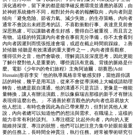
演化過程中，留下來的都是能準確反應環境並適應的基因，由
於神經系統條件不同，相對於外向者的報酬取向，內向者則是
傾向「避免危險、節省力氣、減少失敗」的生存策略。內向者
通常不會說出未經思考的話、不喜歡衝動行事、表達意見前會
深思熟慮，可以讓聽者產生好感，覺得自己被重視，而且言之
有物。這樣的特質讓內向者會在事前充分準備，你不太會看到
內向者因遲到而慌張抵達會場，或趕在截止時間前踩線。 2.善
於傾聽 傾聽是有效溝通的重大要件之一，內向者擅長觀察、
懂得弦外之音，他們會吸收、理解資訊並深度思考，因此更能
了解什麼對他人是重要的、哪些資訊有意義、背後的脈絡是什
麼。電影《少年Pi的奇幻旅程》主角阿迪爾．胡賽恩(Adil
Hussain)形容李安「他的執導風格非常敏感安靜，當他跟你講
話的時候，幾乎是用耳語，從來不會從導演椅上大喊或請助理
轉告，他總是親自溝通。他的溝通不只是言語，更像是一種能
量轉換，讓人有辦法演戲，所以像蘇瑞吉那樣的新手才有辦法
表現得這麼出色。」 不過善於察言觀色的內向者也容易放大
他人想法，有時也會因此為自己帶來壓力，但對於其他人來
說，內向者總可以知道他們的想法與需求。在職場上，這樣的
能力非常有利於談判。 3.專注穩定 比起外向者，內向的人更
能維持深度、專注的狀態，他們可以把注意力集中於眼前最重
要的任務上，長時間全神貫注，執行任務。經常被學術研究引