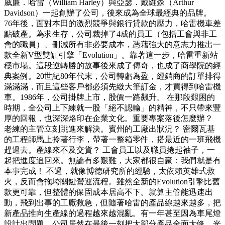
威廉．哈雷（William Harley）與亞瑟．戴維森（Arthur
Davidson）一起創辦了公司，後來成為全球最經典的品牌。
76年後，面對本田的激烈競爭與銀行貸款的壓力，哈雷機車差
點破產。為求生存，公司裁掉了4成的員工（包括工會與非工
會的職員）、刪減所有非必要成本，憑藉強大的意志力推出一
款全新V型雙缸引擎「Evolution」。靠著這一步，哈雷重新站
穩市場。這段逆轉勝的故事後來成了傳奇，也成了商學院的經
典案例。20世紀80年代末，公司轉虧為盈，經銷商的訂單排得
滿滿滿，而且這些客戶都必須先繳大筆訂金，才買得到哈雷機
車。1986年，公司掛牌上市，股價一路飆升。 在那段艱困的
時期，全公司上下練就一股「絕不認輸」的精神，不只帶來豐
厚的回報，也深深烙印在企業文化。重要專案落後怎麼辦？
老練的主管立刻跳進來解決。賓州的工廠出狀況？ 密爾瓦基
的工程師馬上拎著行李，帶著一整箱零件，搭最近的一班飛機
趕過去。產線來不及交貨？ 工會員工以及職員捲起袖子，一
起把進度追回來。無論有多艱難，大家都很自豪：我們就是有
本事完成！ 不過，就像博德研究所的經驗，太依賴英雄式救
火，反而會拖垮關鍵營運流程。雖然全新的Evolution引擎比舊
款更可靠，但整體的保固成本居高不下。就算主管能迅速出
動，飛到出事的工廠救急，但隨著哈雷的產品線越來越多，把
新產品推向生產線的過程越來越混亂。有一年甚至因為車尾燈
設計出問題，公司居然在最後一刻把大部分產品全面大修，光