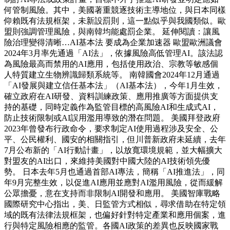
何管制風險。其中，美國著重競逐技術主導地位，與日本同樣
仰賴既有法規框架，未新設罰則，這一點似乎與我國類似。歐
盟則強調管理風險，與南韓均能處罰企業。 延伸閱讀：讓風
險治理變得清晰…AI基本法 要成為企業加速器 歐盟歐洲議會
2024年3月率先通過「AI法」，依據風險高低管理AI。該法認
為風險最高而禁用的AI應用，包括使用政治、宗教等敏感個
人特質建立生物辨識歸類系統等。 南韓國會2024年12月通過
「AI發展與建立信任基本法」（AI基本法），今年1月生效，
確立政府在AI研發、資料訓練政策、應用推廣等方面提供支
持的基礎，同時定義作為監管目標的高風險AI和生成式AI，
防止技術限制或AI誤用濫用導致的潛在問題。 美國拜登政府
2023年曾發布行政命令，要求制定AI使用過程涉及安全、公
平、公民權利、國安的相關指引，但川普新政府未延續，去年
7月公布新的「AI行動計畫」，以放寬環境規範，並大幅擴大
對盟友的AI出口，來維持美國對中國大陸的AI技術領先優
勢。 日本去年5月也通過首部AI專法，簡稱「AI推進法」，同
年9月完整生效，以促進AI應用並應對AI濫用風險，從而緩解
公眾擔憂，意在支持而非限制AI開發和應用。 美國智庫戰略
國際研究中心指出，美、日監管方式相似，尋求借助在特定領
域的既有法律法規框架，也偏好針對特定產業和應用個案，進
行與特定風險相應的監管。各國AI政策的差異也反映國家戰