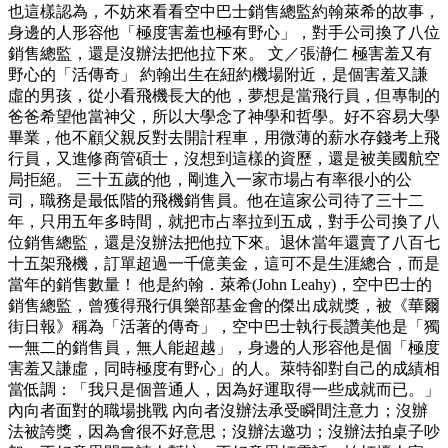
也這樣認為，不妨來看看空中巴士銷售總監約翰萊希的故事，
身邊的人形容他「極度害羞也極有野心」，對手公司換了八位
銷售總監，還是沒辦法把他拉下來。 文／張瀞仁 極害羞又有
野心的「活傳奇」 約翰出生在紐約機場附近，是個害羞又謙
虛的男孩，從小看飛機長大的他，夢想是當飛行員，但專制的
爸爸希望他當神父，所以大學念了神學和哲學。好不容易大學
畢業，他不顧父親反對去開計程車，用微薄的薪水存錢考上飛
行員，又進修商管碩士，沒想到這樣的資歷，還是被美國航空
局拒絕。 三十五歲的他，剛進入一家市場占有率很小的公
司，職務是最低階的飛機銷售員。他在這家公司待了三十二
年，只用五年多時間，就把市占率拉到五成，對手公司換了八
位銷售總監，還是沒辦法把他拉下來。退休當年還賣了八百七
十五架飛機，訂單超過一千億美金，這可不是生涯總合，而是
當年的銷售數量！ 他是約翰．萊希(John Leahy)，空中巴士的
銷售總監，曾獲得飛行俱樂部基金會的傑出成就獎，被《華爾
街日報》稱為「活著的傳奇」，空中巴士執行長讚美他是「獨
一無二的銷售員，無人能超越」，身邊的人形容他是個「極度
害羞又謙虛，同時極度有野心」的人。萊特卻對自己的成績相
當低調：「我只是個普通人，因為好運取得一些成就而已。」
內向者面對的職場挑戰 內向者沒辦法承受瞬間注意力；沒辦
法被誇獎，因為會很不好意思；沒辦法邀功；沒辦法拍桌子吵