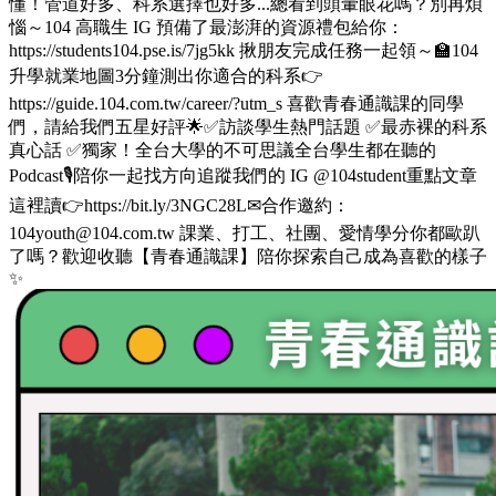
懂！管道好多、科系選擇也好多...總看到頭暈眼花嗎？別再煩
惱～104 高職生 IG 預備了最澎湃的資源禮包給你：
https://students104.pse.is/7jg5kk 揪朋友完成任務一起領～🏫104
升學就業地圖3分鐘測出你適合的科系👉
https://guide.104.com.tw/career/?utm_s 喜歡青春通識課的同學
們，請給我們五星好評🌟✅訪談學生熱門話題 ✅最赤裸的科系
真心話 ✅獨家！全台大學的不可思議全台學生都在聽的
Podcast🎙️陪你一起找方向追蹤我們的 IG @104student重點文章
這裡讀👉https://bit.ly/3NGC28L✉合作邀約：
104youth@104.com.tw 課業、打工、社團、愛情學分你都歐趴
了嗎？歡迎收聽【青春通識課】陪你探索自己成為喜歡的樣子
✨