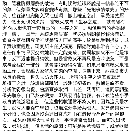
動。這種臨機應變的做法，有時候對組織來說是一帖非吃不可
的藥，但劑量太多就會變成毒藥。那些「先把事情做完」的好
意，往往讓組織陷入惡性循環：搬出權宜之計、承受績效壓
力、做出短視的決策。 當救火成為「生存之道」，就會變有
害 你大概也有一套自己的「生存之道」。就像哈雷的專案經
理一樣，一旦管理系統逐漸失靈，就必須另闢蹊徑解決問題。
道奇在博德研究所裡就是這方面的高手，於是她受到提拔，成
了實驗室經理。研究所主任艾瑞克．蘭德對她非常有信心，知
道任何事情只要交給她就一定能完成。偶爾救個火不一定是壞
事，反而還能提升績效。但是當救火不再只是臨時應急，而是
成為流程的一部分，就會開始變得有害。如果只能靠救火來推
動工作，會壓縮大家解決問題的空間，長期下來，組織會喪失
成長的機會，也失去防火能力。 所謂的生存之道其實就是一
堆權宜之計：該訓練卻跳過、該測試卻省略、數據忽略不看、
分析做得很倉促、會議直接取消、出差一延再延、逼同事調整
優先順序、自己熬夜硬撐、即興發明新捷徑。有時候這些小手
段真的能激發創新，但這些招數通常不為人知，因為這只是求
生，沒有人能從中學習，也無法分享給其他人。就算偶爾有什
麼妙招，也會因為沒寫進日常流程而在最後淪為合作的絆腳
石。 如果組織整天忙著救火，事情常常會出錯。而每次出狀
況，都能找到一個具體的原因：可能是軸承燒壞了，或者軟體