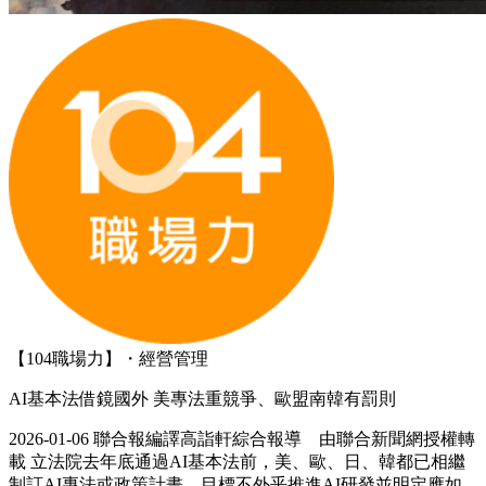
【104職場力】・經營管理
AI基本法借鏡國外 美專法重競爭、歐盟南韓有罰則
2026-01-06 聯合報編譯高詣軒綜合報導 由聯合新聞網授權轉
載 立法院去年底通過AI基本法前，美、歐、日、韓都已相繼
制訂AI專法或政策計畫，目標不外乎推進AI研發並明定應如