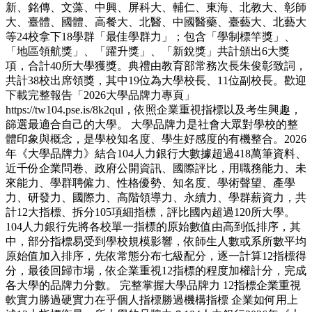
新、銘傳、文藻、中興、屏科大、輔仁、東海、北教大、彰師
大、臺體、國體、高餐大、北醫、中國醫藥、臺藝大、北藝大
等24校拿下18學群「最佳學群力」；包含「學制標竿獎」、
「地區領航獎」、「躍升獎」、「新銳獎」共計頒出6大獎
項，合計40所大學獲獎。典禮由教育部常務次長朱俊彰致詞，
共計38校出席領獎，其中19位為大學校長、11位副校長。歡迎
下載完整報告「2026大學品牌力專頁」
https://tw104.pse.is/8k2qul，依照企業重視指標以及考生興趣，
篩選最適合自己的大學。 大學品牌力是社會大眾對學校的整
體印象與概念，是學校知名度、學生好感度的有機整合。2026
年《大學品牌力》結合104人力銀行大數據超過418萬筆資料、
近千份企業問卷、政府公開資訊、國際評比，用職務能力、未
來能力、學群聘僱力、性格優勢、知名度、學術聲望、產學
力、研發力、國際力、高階領導力、永續力、學群薪資力，共
計12大指標、拆分105項細指標，評比國內超過120所大學。
104人力銀行先將各校單一指標的原始數值由高到低排序，其
中，部分指標易受到學校規模影響，依師生人數或系所數平均
原始值加入排序，先依常態分布七級配分，逐一計算12指標得
分，最後回歸市場，依企業重視12指標的程度加權計分，完成
各大學的品牌力分數。 完整掌握大學品牌力 12指標企業重視
軟實力勝過硬實力在乎個人指標勝過機構指標 企業如何用上