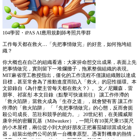
104學習・iPAS AI應用規劃師考照共學群
工作每天都在救火…「先把事情做完」的好意，如何拖垮組
織？
你大概也在自己的組織看過：大家拚命想交出成果，表面上先
把事情做完，實則留下一堆爛攤子，拖累整個組織的表現。
MIT麻省理工教授指出，僵化的工作流程不僅讓組織難以達成
目標，甚至常會為了推動進度而陷入「救火」的惡性循環。本
文節錄自《為什麼主管每天都在救火？》。 文／尼爾森．雷
朋寧、祁富彤 本文目錄（點擊可快速前往） 讓工作停滯的
「救火陷阱」當救火成為「生存之道」，就會變有害 讓工作
停滯的「救火陷阱」 「『先把事情做完』的心態，反而會扼
殺公司成長、茁壯和競爭的能力。」 20世紀初，在美國威斯
康辛州的密爾瓦基（Milwaukee），一間只有10英尺乘15英尺
的小木屋裡，兩位從小到大的好朋友正把蕃茄罐頭當成化油
器，組裝出他們公司的第一台機車原型。憑著對機車的熱情，