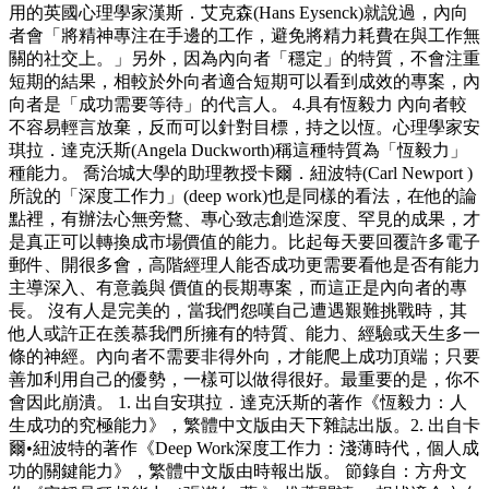
用的英國心理學家漢斯．艾克森(Hans Eysenck)就說過，內向
者會「將精神專注在手邊的工作，避免將精力耗費在與工作無
關的社交上。」另外，因為內向者「穩定」的特質，不會注重
短期的結果，相較於外向者適合短期可以看到成效的專案，內
向者是「成功需要等待」的代言人。 4.具有恆毅力 內向者較
不容易輕言放棄，反而可以針對目標，持之以恆。心理學家安
琪拉．達克沃斯(Angela Duckworth)稱這種特質為「恆毅力」
種能力。 喬治城大學的助理教授卡爾．紐波特(Carl Newport )
所說的「深度工作力」(deep work)也是同樣的看法，在他的論
點裡，有辦法心無旁鶩、專心致志創造深度、罕見的成果，才
是真正可以轉換成市場價值的能力。比起每天要回覆許多電子
郵件、開很多會，高階經理人能否成功更需要看他是否有能力
主導深入、有意義與 價值的長期專案，而這正是內向者的專
長。 沒有人是完美的，當我們怨嘆自己遭遇艱難挑戰時，其
他人或許正在羨慕我們所擁有的特質、能力、經驗或天生多一
條的神經。內向者不需要非得外向，才能爬上成功頂端；只要
善加利用自己的優勢，一樣可以做得很好。最重要的是，你不
會因此崩潰。 1. 出自安琪拉．達克沃斯的著作《恆毅力：人
生成功的究極能力》，繁體中文版由天下雜誌出版。2. 出自卡
爾•紐波特的著作《Deep Work深度工作力：淺薄時代，個人成
功的關鍵能力》，繁體中文版由時報出版。 節錄自：方舟文