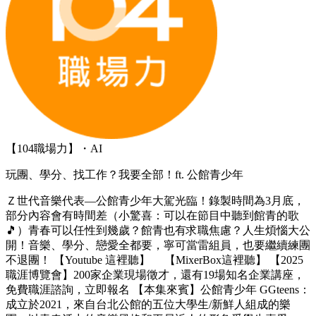
【104職場力】・AI
玩團、學分、找工作？我要全部！ft. 公館青少年
Ｚ世代音樂代表—公館青少年大駕光臨！錄製時間為3月底，
部分內容會有時間差（小驚喜：可以在節目中聽到館青的歌
🎵）青春可以任性到幾歲？館青也有求職焦慮？人生煩惱大公
開！音樂、學分、戀愛全都要，寧可當雷組員，也要繼續練團
不退團！ 【Youtube 這裡聽】 【MixerBox這裡聽】 【2025
職涯博覽會】200家企業現場徵才，還有19場知名企業講座，
免費職涯諮詢，立即報名 【本集來賓】公館青少年 GGteens：
成立於2021，來自台北公館的五位大學生/新鮮人組成的樂