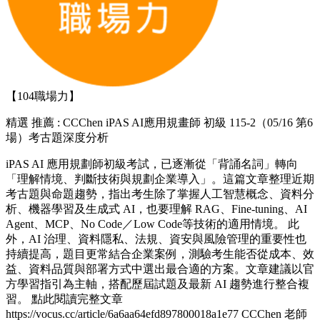
【104職場力】
精選
推薦 : CCChen iPAS AI應用規畫師 初級 115-2（05/16 第6
場）考古題深度分析
iPAS AI 應用規劃師初級考試，已逐漸從「背誦名詞」轉向
「理解情境、判斷技術與規劃企業導入」。這篇文章整理近期
考古題與命題趨勢，指出考生除了掌握人工智慧概念、資料分
析、機器學習及生成式 AI，也要理解 RAG、Fine-tuning、AI
Agent、MCP、No Code／Low Code等技術的適用情境。 此
外，AI 治理、資料隱私、法規、資安與風險管理的重要性也
持續提高，題目更常結合企業案例，測驗考生能否從成本、效
益、資料品質與部署方式中選出最合適的方案。文章建議以官
方學習指引為主軸，搭配歷屆試題及最新 AI 趨勢進行整合複
習。 點此閱讀完整文章
https://vocus.cc/article/6a6aa64efd897800018a1e77 CCChen 老師