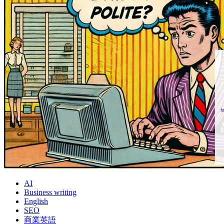
AI
Business writing
English
SEO
商業英語