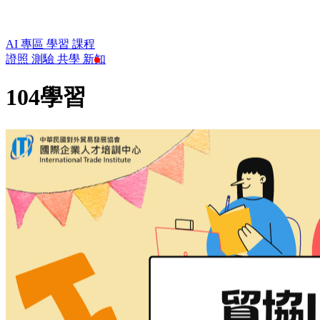
AI 專區
學習
課程
證照
測驗
共學
新知
104學習