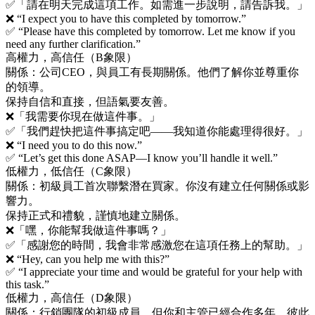
✅「請在明天完成這項工作。如需進一步說明，請告訴我。」
❌ “I expect you to have this completed by tomorrow.”
✅ “Please have this completed by tomorrow. Let me know if you
need any further clarification.”
高權力，高信任（B象限）
關係：公司CEO，與員工有長期關係。他們了解你並尊重你
的領導。
保持自信和直接，但語氣要友善。
❌「我需要你現在做這件事。」
✅「我們趕快把這件事搞定吧——我知道你能處理得很好。」
❌ “I need you to do this now.”
✅ “Let’s get this done ASAP—I know you’ll handle it well.”
低權力，低信任（C象限）
關係：初級員工首次聯繫潛在買家。你沒有建立任何關係或影
響力。
保持正式和禮貌，謹慎地建立關係。
❌「嘿，你能幫我做這件事嗎？」
✅「感謝您的時間，我會非常感激您在這項任務上的幫助。」
❌ “Hey, can you help me with this?”
✅ “I appreciate your time and would be grateful for your help with
this task.”
低權力，高信任（D象限）
關係：行銷團隊的初級成員，但你和主管已經合作多年，彼此