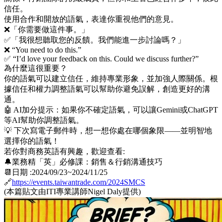
信任。
使用合作和開放的語氣，表達你重視他們的意見。
❌「你需要做這件事。」
✅「我很想聽取您的反饋。我們能進一步討論嗎？」
❌ “You need to do this.”
✅ “I’d love your feedback on this. Could we discuss further?”
為什麼這很重要？
你的語氣可以建立信任，維持專業形象，並加強人際關係。根
據信任和權力調整語氣可以幫助你避免誤解，創造更好的溝
通。
🤖 AI加分提示：如果你不確定語氣，可以讓Gemini或ChatGPT
等AI幫助你調整語氣。
💡 下次寫電子郵件時，想一想你處在哪個象限——並明智地
選擇你的語氣！
若你對商務英語有興趣，歡迎查看:
🔔業務精「英」必修課：銷售＆行銷溝通技巧
📆日期 :2024/09/23~2024/11/25
🔗
https://events.taiwantrade.com/2024SMCS
(本篇貼文由ITI專業講師Nigel Daly提供)