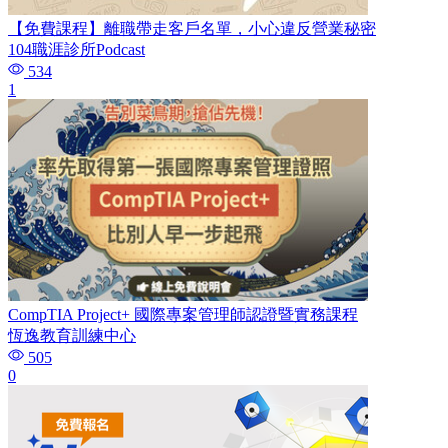
【免費課程】離職帶走客戶名單，小心違反營業秘密
104職涯診所Podcast
534
1
CompTIA Project+ 國際專案管理師認證暨實務課程
恆逸教育訓練中心
505
0