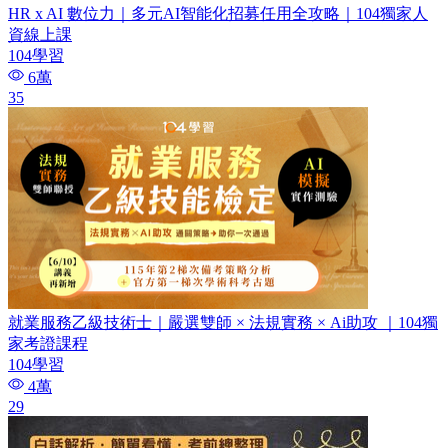
HR x AI 數位力｜多元AI智能化招募任用全攻略｜104獨家人
資線上課
104學習
6萬
35
就業服務乙級技術士｜嚴選雙師 × 法規實務 × Ai助攻 ｜104獨
家考證課程
104學習
4萬
29