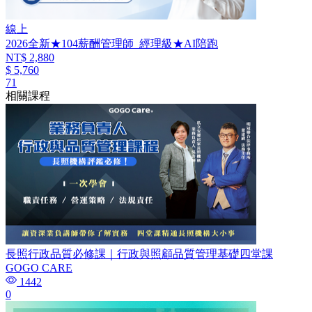
線上
2026全新★104薪酬管理師_經理級★AI陪跑
NT$ 2,880
$ 5,760
71
相關課程
長照行政品質必修課｜行政與照顧品質管理基礎四堂課
GOGO CARE
1442
0