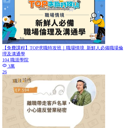
【免費課程】TOP求職特攻班｜職場情境_新鮮人必備職場倫
理及溝通學
104 職涯學院
3萬
26