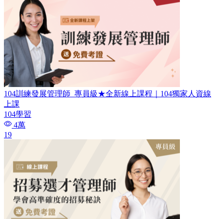
104訓練發展管理師_專員級​★全新線上課程｜104獨家人資線
上課
104學習
4萬
19