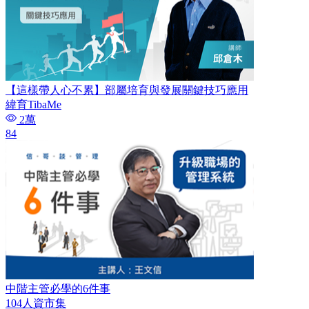
【這樣帶人心不累】部屬培育與發展關鍵技巧應用
緯育TibaMe
2萬
84
中階主管必學的6件事
104人資市集