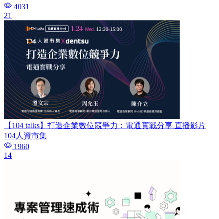
4031
21
【104 talks】打造企業數位競爭力：電通實戰分享​ 直播影片
104人資市集
1960
14