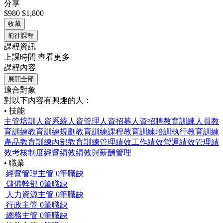
分享
$980
$1,800
收藏
前往課程
課程資訊
上課時間
查看更多
課程內容
展開全部
適合對象
對以下內容有興趣的人：
• 技能
主管培訓
人資系統
人資管理
人資招募
人資招聘
教育訓練
人員教
育訓練
教育訓練規劃
教育訓練課程
教育訓練培訓
執行教育訓練
產品教育訓練
內部教育訓練
管理績效
工作績效
營運績效管理
績
效考核制度
經營績效
績效與薪酬管理
• 職業
經營管理主管
0筆職缺
儲備幹部
0筆職缺
人力資源主管
0筆職缺
行政主管
0筆職缺
總務主管
0筆職缺