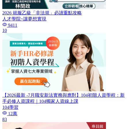
2026 就服乙級「非法規」必讀重點攻略
人才學院~讓夢想實現
9411
10
【2026最新 -7月職安新法實務與應對】104初階人資學程：新
手必修人資課程｜104獨家人資線上課
104學習
12萬
83