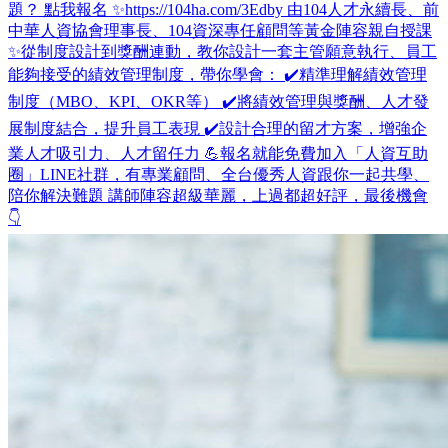
題？ 點我報名 ✨https://104ha.com/3Edby 由104人才永續長、前
中華人資協會理事長、104資深專任顧問等黃金陣容親自授課
✨從制度設計到獎酬連動，教你設計一套主管願意執行、員工
能夠接受的績效管理制度，帶你學會： ✔️精準理解績效管理
制度（MBO、KPI、OKR等） ✔️將績效管理與獎酬、人才發
展制度結合，提升員工表現 ✔️設計合理的留才方案，增強企
業人才吸引力、人才留任力 💪報名就能免費加入「人資互助
圈」LINE社群，有專業顧問、全台優秀人資跟你一起共學、
陪你解決難題 講師陣容超級華麗，上過都超好評，最後機會
👇