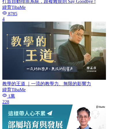
打造自動排班系統，跟複雜規則 Say Goodbye !
緯育TibaMe
8785
4
教學的王道 ｜一流的教學力、無限的影響力
緯育TibaMe
1萬
228