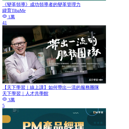
《變革領導》成功領導者的變革管理力
緯育TibaMe
1萬
41
【天下學習｜線上課】如何帶出一流的服務團隊
天下學習｜人才共學館
3萬
5