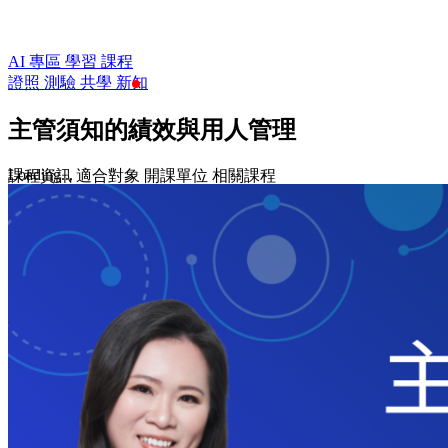
AI 專區
學習
課程
證照
測驗
共學
新知
主管須知的績效與用人管理​
Loading...
課程資訊
適合對象
開課單位
相關課程
$980
$1,800
收藏
前往課程