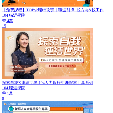
【免費課程】TOP求職特攻班｜職涯引導_找方向&找工作
104 職涯學院
4萬
15
探索自我X連結世界-104人力銀行生涯探索工具系列
104 職涯學院
1萬
8