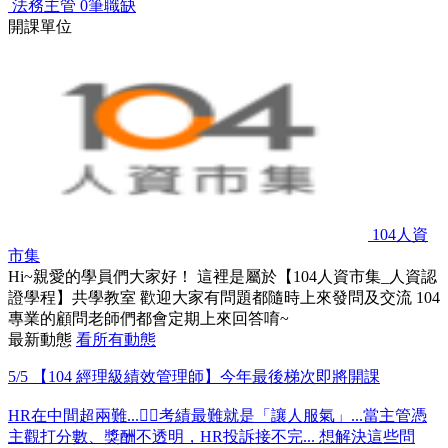
法務主管
0筆職缺
開課單位
104人資
市集
Hi~親愛的學員們大家好！ 這裡是屬於【104人資市集_人資認
證學程】共學教室 歡迎大家有問題都隨時上來發問及交流 104
專業的顧問老師們都會定期上來回答唷~
最新動態
看所有動態
5/5 【104 經理級績效管理師】今年最後梯次即將開課
HR在中間超兩難...😵‍💫考績最難就是「讓人服氣」...當主管憑
主觀打分數、獎酬不透明，HR投訴接不完... 想解決這些問