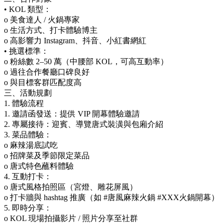
• KOL 類型：
o 美食達人 / 火鍋專家
o 生活方式、打卡體驗博主
o 高影響力 Instagram、抖音、小紅書網紅
• 挑選標準：
o 粉絲數 2–50 萬（中腰部 KOL，可高互動率）
o 過往合作餐廳口碑良好
o 與目標客群匹配度高
三、活動規劃
1. 體驗流程
1. 邀請函發送：提供 VIP 開幕體驗邀請
2. 專屬接待：迎賓、導覽唐式裝潢與包廂介紹
3. 菜品體驗：
o 麻辣湯底試吃
o 招牌菜及季節限定菜品
o 唐式特色蘸料體驗
4. 互動打卡：
o 唐式風格拍照區（宮燈、雕花屏風）
o 打卡牆與 hashtag 推廣（如 #唐風麻辣火鍋 #XXX火鍋開幕）
5. 即時分享：
o KOL 現場拍攝影片 / 照片分享至社群