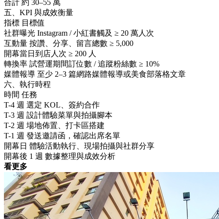
合計 約 30–55 萬
五、KPI 與成效衡量
指標 目標值
社群曝光 Instagram / 小紅書觸及 ≥ 20 萬人次
互動量 按讚、分享、留言總數 ≥ 5,000
開幕當日到店人次 ≥ 200 人
轉換率 試營運期間訂位數 / 追蹤粉絲數 ≥ 10%
媒體報導 至少 2–3 篇網路媒體報導或美食部落格文章
六、執行時程
時間 任務
T-4 週 選定 KOL、簽約合作
T-3 週 設計體驗菜單與拍攝腳本
T-2 週 場地佈置、打卡區搭建
T-1 週 發送邀請函，確認出席名單
開幕日 體驗活動執行、現場拍攝與社群分享
開幕後 1 週 數據整理與成效分析
看更多