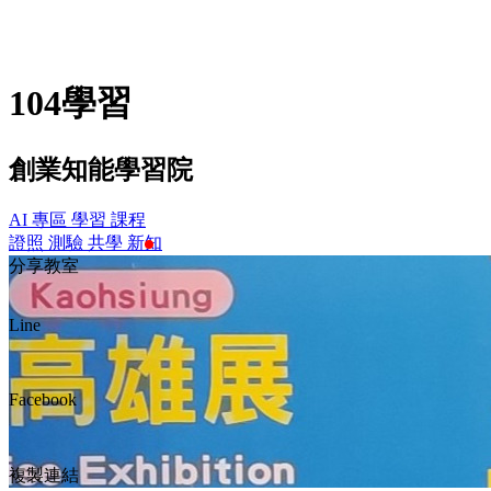
104學習
創業知能學習院
AI 專區
學習
課程
證照
測驗
共學
新知
分享教室
Line
Facebook
複製連結