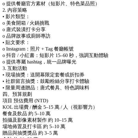
o 提供餐廳官方素材（短影片、特色菜品照）
2. 內容策略
• 影片類型：
o 美食開箱 / 火鍋挑戰
o 唐式裝潢打卡分享
o 品牌故事或廚師專訪
• 貼文要求：
o Instagram：照片 + Tag 餐廳帳號
o 抖音 / 小紅書：短影片 15–60 秒，強調互動體驗
o 提供專屬 hashtag，統一品牌曝光
3. 互動活動
• 現場抽獎：送開幕限定套餐或折扣券
• 社群留言抽獎：鼓勵粉絲分享打卡體驗
• 限量周邊贈品：唐式餐具、特色調味料
四、預算規劃
項目 預估費用 (NTD)
KOL 出場費 / 酬金 5–15 萬 / 人（視影響力）
餐食及飲品 約 5–10 萬
拍攝及影像素材製作 約 10–15 萬
場地佈置及打卡區 約 5–10 萬
贈品與抽獎獎品 約 3–5 萬