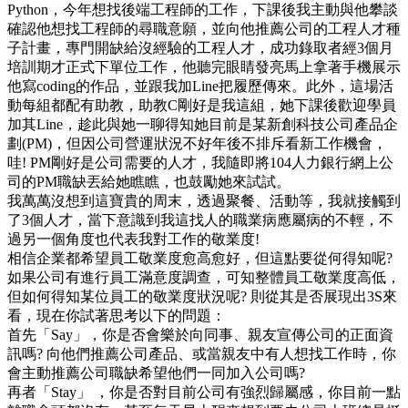
Python，今年想找後端工程師的工作，下課後我主動與他攀談
確認他想找工程師的尋職意願，並向他推薦公司的工程人才種
子計畫，專門開缺給沒經驗的工程人才，成功錄取者經3個月
培訓期才正式下單位工作，他聽完眼睛發亮馬上拿著手機展示
他寫coding的作品，並跟我加Line把履歷傳來。此外，這場活
動每組都配有助教，助教C剛好是我這組，她下課後歡迎學員
加其Line，趁此與她一聊得知她目前是某新創科技公司產品企
劃(PM)，但因公司營運狀況不好年後不排斥看新工作機會，
哇! PM剛好是公司需要的人才，我隨即將104人力銀行網上公
司的PM職缺丟給她瞧瞧，也鼓勵她來試試。
我萬萬沒想到這寶貴的周末，透過聚餐、活動等，我就接觸到
了3個人才，當下意識到我這找人的職業病應屬病的不輕，不
過另一個角度也代表我對工作的敬業度!
相信企業都希望員工敬業度愈高愈好，但這點要從何得知呢?
如果公司有進行員工滿意度調查，可知整體員工敬業度高低，
但如何得知某位員工的敬業度狀況呢? 則從其是否展現出3S來
看，現在你試著思考以下的問題：
首先「Say」，你是否會樂於向同事、親友宣傳公司的正面資
訊嗎? 向他們推薦公司產品、或當親友中有人想找工作時，你
會主動推薦公司職缺希望他們一同加入公司嗎?
再者「Stay」 ，你是否對目前公司有強烈歸屬感，你目前一點