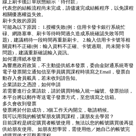
線上刷卡後訂單狀態顯示「待付款」
代表您的結帳流程尚未完成，請儘速完成結帳程序，以免課程
相關優惠權益失效。
刷卡失敗的原因
可能為以下原因： 1.授權失敗(例：信用卡發卡銀行系統忙
碌、網路塞車、刷卡等待時間過久造成系統確認失敗等問
題)，建議稍待一段時間再重新刷卡。 2.輸入信用卡卡號等相
關資料不正確(例：輸入資料不正確、卡號過期、尚未開卡等
問題)，建議重新確認輸入資訊。
如何選擇紙本發票
為響應政府政策，不主動提供紙本發票，委由金財通系統寄發
電子發票開立通知信至學員購買課程時填寫之Email，發票自
動存入會員載具，若未收到請告知。
企業請款之憑證，如何申請
若需要進行企業請款，請於購買時輸入統一編號、發票抬頭，
本平台將以郵件寄送電子發票方式，至您填寫之信箱。
多久會收到發票
發票將於付款成功，3個工作天內開立，敬請稍候。
我可以用我的帳號幫朋友購買課程，讓朋友去學習？
目前課程是綁定購買者帳號使用，無法以您的帳號購買後再提
供給朋友使用。 如朋友想學習，需使用他／她自己的帳號完
成購買後才可觀看課程。