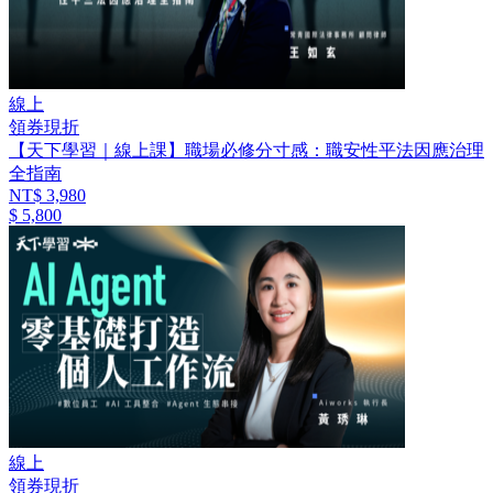
線上
領券現折
【天下學習｜線上課】職場必修分寸感：職安性平法因應治理
全指南
NT$ 3,980
$ 5,800
線上
領券現折