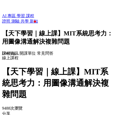
AI 專區
學習
課程
證照
測驗
共學
新知
【天下學習｜線上課】MIT系統思考力：
用圖像溝通解決複雜問題
Loading...
課程資訊
開課單位
常見問答
線上課程
【天下學習｜線上課】MIT系
統思考力：用圖像溝通解決複
雜問題
9488次瀏覽
分享