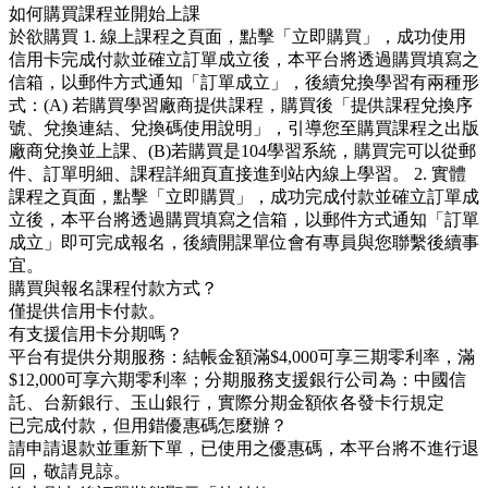
如何購買課程並開始上課
於欲購買 1. 線上課程之頁面，點擊「立即購買」，成功使用
信用卡完成付款並確立訂單成立後，本平台將透過購買填寫之
信箱，以郵件方式通知「訂單成立」，後續兌換學習有兩種形
式：(A) 若購買學習廠商提供課程，購買後「提供課程兌換序
號、兌換連結、兌換碼使用說明」，引導您至購買課程之出版
廠商兌換並上課、(B)若購買是104學習系統，購買完可以從郵
件、訂單明細、課程詳細頁直接進到站內線上學習。 2. 實體
課程之頁面，點擊「立即購買」，成功完成付款並確立訂單成
立後，本平台將透過購買填寫之信箱，以郵件方式通知「訂單
成立」即可完成報名，後續開課單位會有專員與您聯繫後續事
宜。
購買與報名課程付款方式？
僅提供信用卡付款。
有支援信用卡分期嗎？
平台有提供分期服務：結帳金額滿$4,000可享三期零利率，滿
$12,000可享六期零利率；分期服務支援銀行公司為：中國信
託、台新銀行、玉山銀行，實際分期金額依各發卡行規定
已完成付款，但用錯優惠碼怎麼辦？
請申請退款並重新下單，已使用之優惠碼，本平台將不進行退
回，敬請見諒。