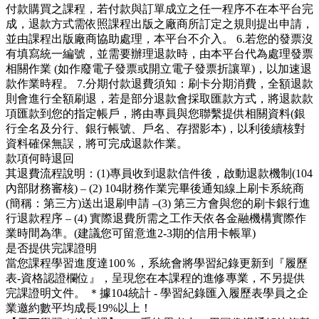
付款購買之課程，若付款與訂單成立之任一程序不在本平台完
成，退款方式需依照課程出版之廠商所訂定之規則提出申請，
並由課程出版廠商協助處理，本平台不介入。 6.若您的發票沒
有填寫統一編號，並需要辦理退款時，由本平台代為處理發票
相關作業 (如作廢電子發票或開立電子發票折讓單)，以加速退
款作業時程。 7.分期付款退費須知：刷卡分期消費，全額退款
則會進行全額刷退，若是部分退款會採取匯款方式，將退款款
項匯款到您的指定帳戶，將由專員與您聯繫提供相關資料(銀
行全名及分行、銀行帳號、戶名、存摺影本)，以利後續核對
資料確保無誤，將可完成退款作業。
款項何時退回
其退費流程說明：(1)專員收到退款信件後，啟動退款機制(104
內部財務審核) – (2) 104財務作業完畢後通知線上刷卡系統商
(簡稱：第三方)送出退刷申請 –(3) 第三方會與您的刷卡銀行進
行退款程序 – (4) 實際退費所需之工作天依各金融機構實際作
業時間為準。(建議您可留意進2-3期的信用卡帳單)
是否提供完課證明
當您課程學習進度達100％，系統會將學習紀錄更新到『履歷
表-資格認證欄位』，呈現您在本課程的進修專業，不另提供
完課證明文件。 ＊據104統計 - 學習紀錄匯入履歷表學員之企
業邀約數平均成長19%以上！