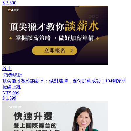
$ 2,500
線上
領券現折
頂尖獵才教你談薪水：做對選擇，要你加薪成功｜104獨家求
職線上課
NT$ 999
$ 1,599