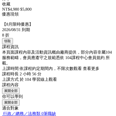
收藏
NT$4,980
$5,800
優惠現領
【8月限時優惠】
2026/08/31 到期
8
折
領取
課程資訊
本頁面課程內容及活動資訊概由廠商提供，部分內容非屬104
服務範疇，會員應遵守之規範悉依
104課程中心會員規約
所
載。
上課時間
依課程約定期間內，不限次數觀看
查看更多
課程時長
2 小時 56 分
上課方式
於 104 學習線上觀看
課程內容
展開全部
你可以學到
展開全部
適合對象
行政／總務／法務類
0筆職缺