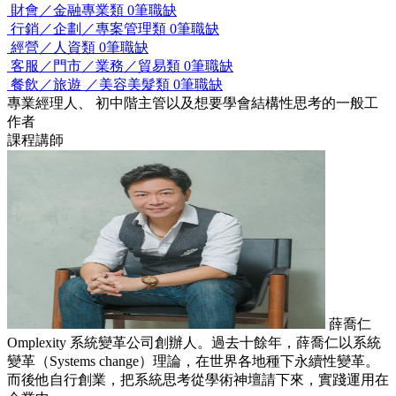
財會／金融專業類
0筆職缺
行銷／企劃／專案管理類
0筆職缺
經營／人資類
0筆職缺
客服／門市／業務／貿易類
0筆職缺
餐飲／旅遊 ／美容美髮類
0筆職缺
專業經理人、 初中階主管以及想要學會結構性思考的一般工
作者
課程講師
薛喬仁
Omplexity 系統變革公司創辦人。過去十餘年，薛喬仁以系統
變革（Systems change）理論，在世界各地種下永續性變革。
而後他自行創業，把系統思考從學術神壇請下來，實踐運用在