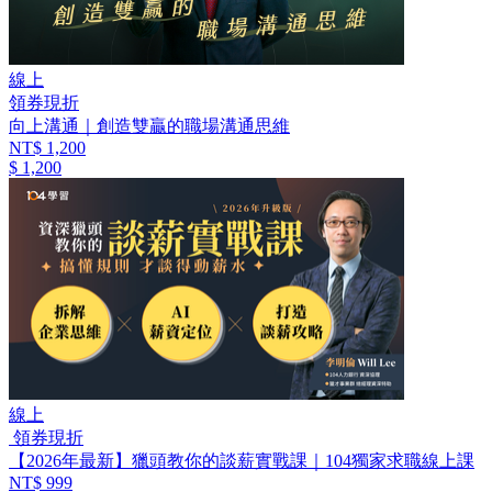
線上
領券現折
向上溝通｜創造雙贏的職場溝通思維
NT$ 1,200
$ 1,200
線上
領券現折
【2026年最新】獵頭教你的談薪實戰課｜104獨家求職線上課
NT$ 999