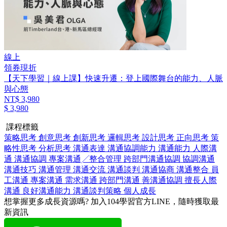
線上
領券現折
【天下學習｜線上課】快速升遷：登上國際舞台的能力、人脈
與心態
NT$ 3,980
$ 3,980
課程標籤
策略思考
創意思考
創新思考
邏輯思考
設計思考
正向思考
策
略性思考
分析思考
溝通表達
溝通協調能力
溝通能力
人際溝
通
溝通協調
專案溝通╱整合管理
跨部門溝通協調
協調溝通
溝通技巧
溝通管理
溝通交流
溝通談判
溝通協商
溝通整合
員
工溝通
專案溝通
需求溝通
跨部門溝通
善溝通協調
擅長人際
溝通
良好溝通能力
溝通談判策略
個人成長
想掌握更多成長資源嗎?
加入104學習官方LINE，隨時獲取最
新資訊