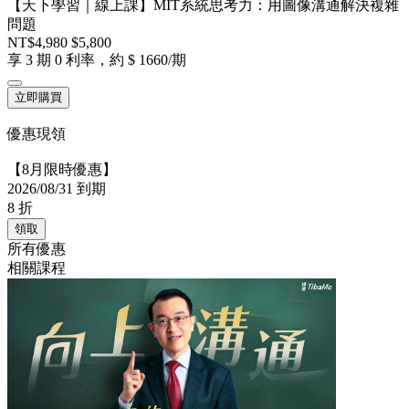
【天下學習｜線上課】MIT系統思考力：用圖像溝通解決複雜
問題
NT$4,980
$5,800
享 3 期 0 利率，約 $ 1660/期
立即購買
優惠現領
【8月限時優惠】
2026/08/31 到期
8
折
領取
所有優惠
相關課程