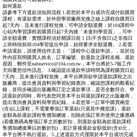
如何退款
請參考下方退款須知與流程 1.若您於本平台成功完成付款購買
課程，有退款需求，於外部學習廠商兌換之線上課程自購買日
起7天內，且未進行課程兌換，可申請全額退費；於104課程中
心站內學習課程若購買日起7天內後「未進到學習頁」，可申
請全額退費；實體課程須於開課日前 1 日(不含假日)之非假日
上班時段前與104學習提出申請，始得要求全額退費。 2.若需
申請退款，請使用信件主旨：「課程中心退款申請」，並於信
件內容寫明購買人姓名、訂單編號、欲退款之課程名稱、退款
原因，郵件至nabiservice@104.com.tw，本平台將於5-7個工作
天回覆您信件訊息。 3.確認提出退款申請時間為課程購買日起
7天內，且未進行課程兌換，本平台將與欲申請退款課程之出
版廠商，提出會員資料與學習紀錄查詢，確認您課程的觀看紀
錄，並同步確認出版廠商訂定之退款事項，是否全數符合。申
請退款的同時，即代表您同意本平台與退款課程之出版廠商，
提出查詢會員資料與學習紀錄。 4.若您單一訂單中購買兩堂
(含)以上課程，不需要整張訂單退款(只退其中幾堂課)，退款
金額為欲退款課程售價加總後，扣除此張訂單所使用之優惠碼
(若優惠碼為整張訂單之折數折扣，則退款金額為欲退款課程
售價加總後乘以折數折扣)，若計算後退款金額低於(含)0元，
本平台將不執行退款。5.上述退款方式僅限於本平台成功完成