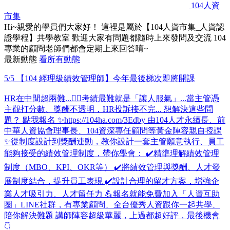
104人資
市集
Hi~親愛的學員們大家好！ 這裡是屬於【104人資市集_人資認
證學程】共學教室 歡迎大家有問題都隨時上來發問及交流 104
專業的顧問老師們都會定期上來回答唷~
最新動態
看所有動態
5/5 【104 經理級績效管理師】今年最後梯次即將開課
HR在中間超兩難...😵‍💫考績最難就是「讓人服氣」...當主管憑
主觀打分數、獎酬不透明，HR投訴接不完... 想解決這些問
題？ 點我報名 ✨https://104ha.com/3Edby 由104人才永續長、前
中華人資協會理事長、104資深專任顧問等黃金陣容親自授課
✨從制度設計到獎酬連動，教你設計一套主管願意執行、員工
能夠接受的績效管理制度，帶你學會： ✔️精準理解績效管理
制度（MBO、KPI、OKR等） ✔️將績效管理與獎酬、人才發
展制度結合，提升員工表現 ✔️設計合理的留才方案，增強企
業人才吸引力、人才留任力 💪報名就能免費加入「人資互助
圈」LINE社群，有專業顧問、全台優秀人資跟你一起共學、
陪你解決難題 講師陣容超級華麗，上過都超好評，最後機會
👇