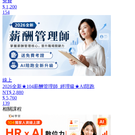
免費
$ 1,200
154
線上
2026全新★104薪酬管理師_經理級★AI陪跑
NT$ 2,880
$ 5,760
139
相關課程