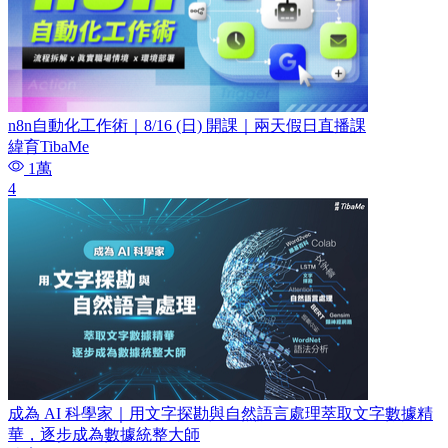
n8n自動化工作術｜8/16 (日) 開課｜兩天假日直播課
緯育TibaMe
1萬
4
成為 AI 科學家｜用文字探勘與自然語言處理萃取文字數據精
華，逐步成為數據統整大師