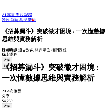
AI 專區
學習
課程
證照
測驗
共學
新知
《招募漏斗》突破徵才困境 : 一次懂數據
思維與實務解析
Loading...
課程資訊
適合對象
開課單位
相關課程
線上課程
$4,280
收藏
《招募漏斗》突破徵才困境 :
前往課程
一次懂數據思維與實務解析
2054次瀏覽
分享
$4,280
收藏