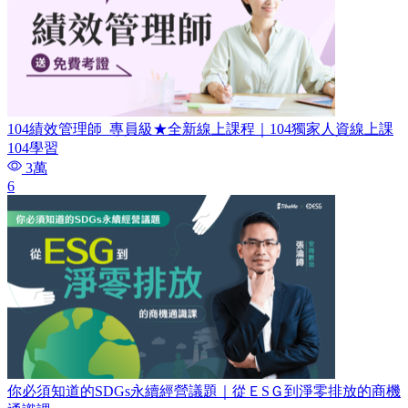
104績效管理師​_專員級★全新線上課程｜104獨家人資線上課
104學習
3萬
6
你必須知道的SDGs永續經營議題｜從ＥSＧ到淨零排放的商機