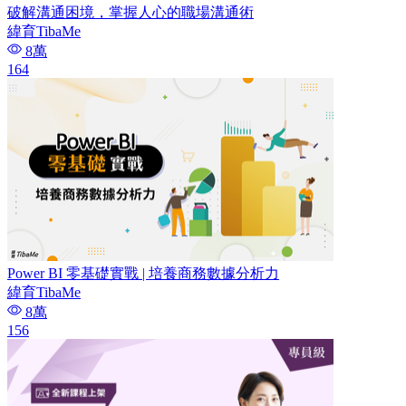
破解溝通困境，掌握人心的職場溝通術
緯育TibaMe
8萬
164
Power BI 零基礎實戰 | 培養商務數據分析力
緯育TibaMe
8萬
156