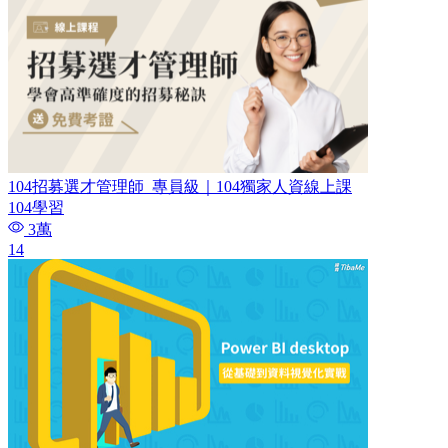
104招募選才管理師_專員級｜104獨家人資線上課
104學習
3萬
14