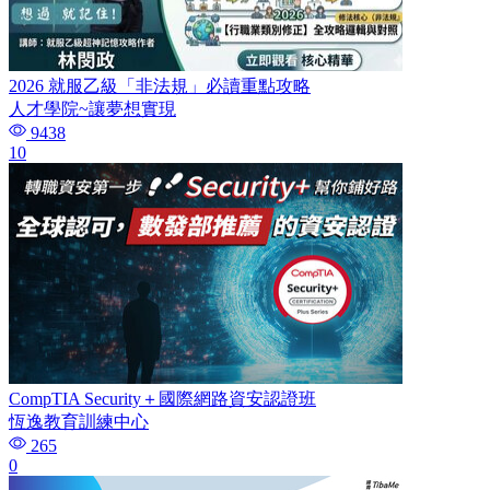
2026 就服乙級「非法規」必讀重點攻略
人才學院~讓夢想實現
9438
10
CompTIA Security＋國際網路資安認證班
恆逸教育訓練中心
265
0