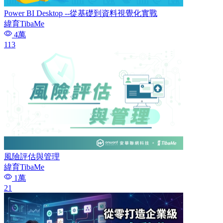
Power BI Desktop --從基礎到資料視覺化實戰
緯育TibaMe
4萬
113
風險評估與管理
緯育TibaMe
1萬
21