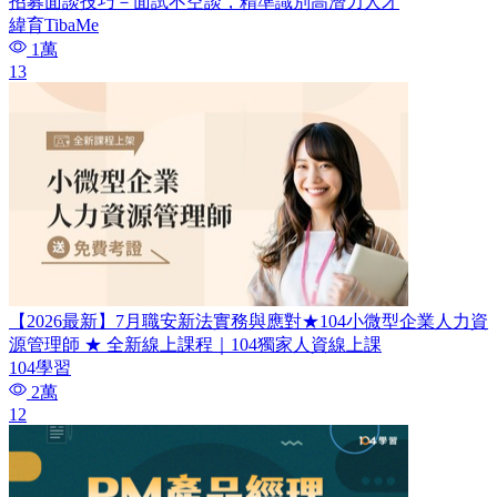
招募面談技巧－面試不空談，精準識別高潛力人才
緯育TibaMe
1萬
13
【2026最新】7月職安新法實務與應對★104小微型企業人力資
源管理師​ ★ 全新線上課程｜104獨家人資線上課
104學習
2萬
12