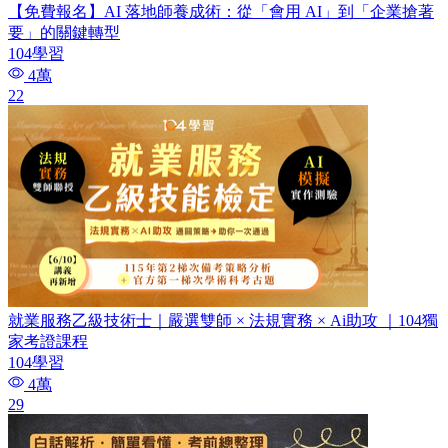
【免費報名】AI 落地師養成術：​從「會用 AI」到「企業搶著
要」的關鍵轉型
104學習
4萬
22
就業服務乙級技術士｜嚴選雙師 × 法規實務 × Ai助攻 ｜104獨
家考證課程
104學習
4萬
29