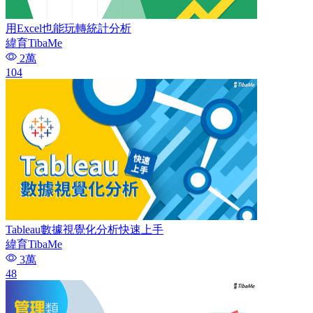
用Excel也能玩轉統計分析
緯育TibaMe
2萬
104
Tableau數據視覺化分析快速上手
緯育TibaMe
3萬
48