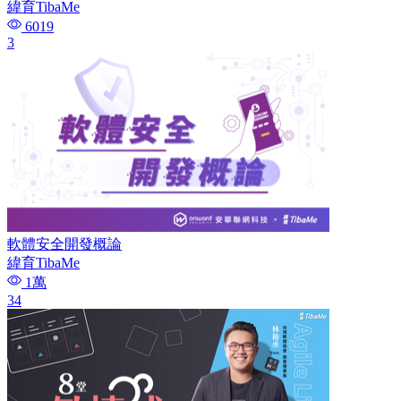
緯育TibaMe
6019
3
軟體安全開發概論
緯育TibaMe
1萬
34