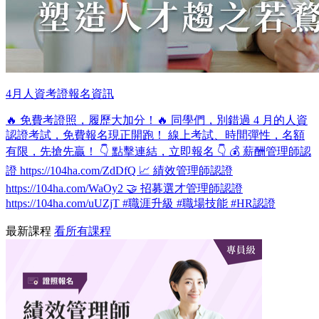
4月人資考證報名資訊
🔥 免費考證照，履歷大加分！🔥 同學們，別錯過 4 月的人資
認證考試，免費報名現正開跑！ 線上考試、時間彈性，名額
有限，先搶先贏！ 👇 點擊連結，立即報名 👇 💰 薪酬管理師認
證 https://104ha.com/ZdDfQ 📈 績效管理師認證
https://104ha.com/WaOy2 🤝 招募選才管理師認證
https://104ha.com/uUZjT #職涯升級 #職場技能 #HR認證
最新課程
看所有課程