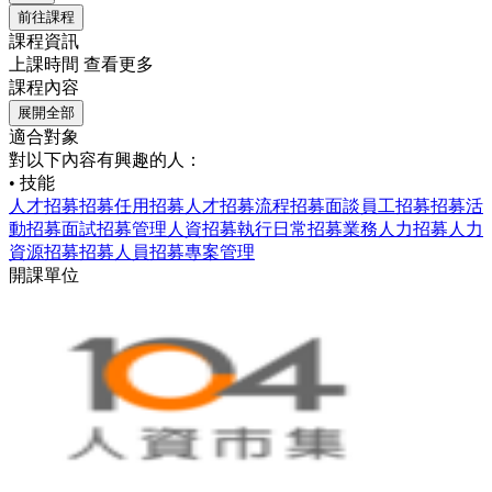
前往課程
課程資訊
上課時間
查看更多
課程內容
展開全部
適合對象
對以下內容有興趣的人：
• 技能
人才招募
招募任用
招募人才
招募流程
招募面談
員工招募
招募活
動
招募面試
招募管理
人資招募
執行日常招募業務
人力招募
人力
資源招募
招募
人員招募
專案管理
開課單位