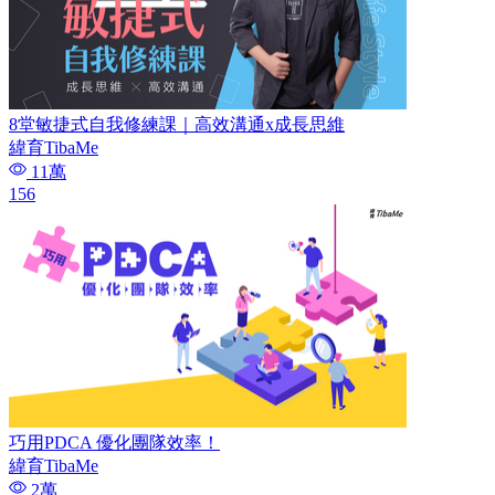
8堂敏捷式自我修練課｜高效溝通x成長思維
緯育TibaMe
11萬
156
巧用PDCA 優化團隊效率！
緯育TibaMe
2萬