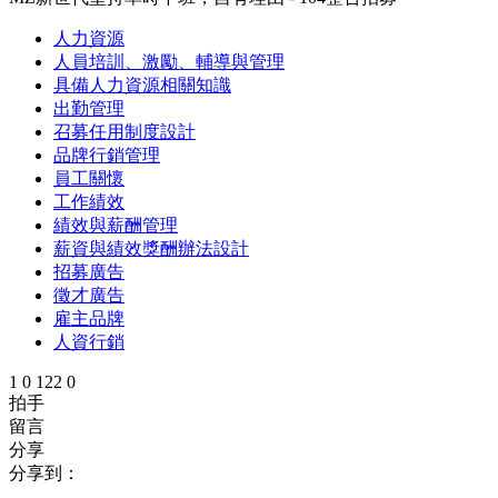
人力資源
人員培訓、激勵、輔導與管理
具備人力資源相關知識
出勤管理
召募任用制度設計
品牌行銷管理
員工關懷
工作績效
績效與薪酬管理
薪資與績效獎酬辦法設計
招募廣告
徵才廣告
雇主品牌
人資行銷
1
0
122
0
拍手
留言
分享
分享到：