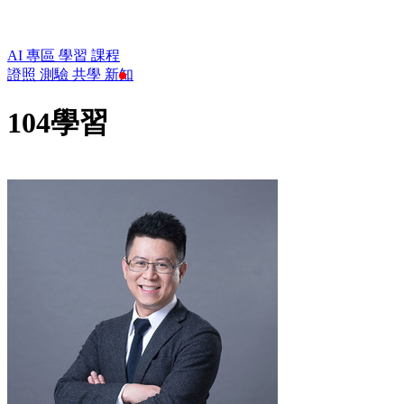
AI 專區
學習
課程
證照
測驗
共學
新知
104學習