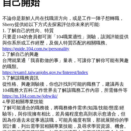
自己開始
不論你是新鮮人尚在找職涯方向，或是工作一陣子想轉職，
Sherry提供給以下方式去探索評估你未來的可能:
1. 了解自己的性向、特質
只要是104的會員都可測「104職業適性」測驗，該測評能提供
與你系所或工作經歷，及個人特質匹配的相關職務。
https://guide.104.com.tw/personality
2.了解自己的興趣
台灣就業通「我喜歡做的事」量表，可讓你了解你可能有興趣
的職類。
https://exam1.taiwanjobs.gov.tw/Interest/Index
3.了解該職務資訊
從性格、興趣測驗後，你也許找到可能的職務了，建議再去
104職務大百科/工作世界去了解該職務工作內容，所需條件等
https://m.104.com.tw/jobwiki/
4.學習相關專業技能
了解可能適合的職務後，將職務條件需求(知識/技能/態度/經
驗等)，與你現擁有相比，若具備程度愈高則表示愈適合，但
因為你過去未從事過該職，可能具備度有限，那就展開你的學
習計畫，列出需學習相關專業技能，及尋求學習資源、機會。