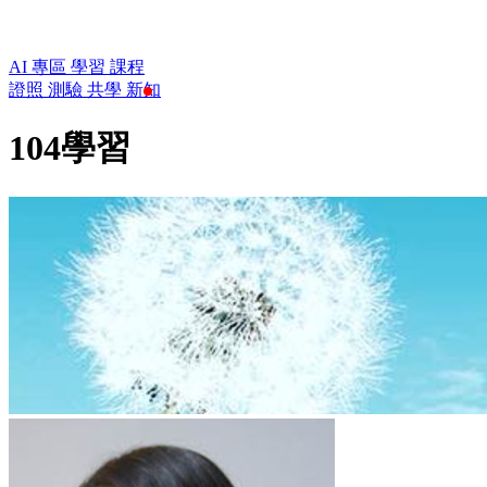
AI 專區
學習
課程
證照
測驗
共學
新知
104學習