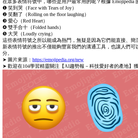
在眾多表情符號中，哪些是用戶最常用的呢？根據 Emojipedia
❶ 笑到哭（Face with Tears of Joy）
❷ 笑翻了（Rolling on the floor laughing）
❸ 愛心（Red Heart）
❹ 雙手合十（Folded hands）
❺ 大哭（Loudly crying）
這些表情符號之所以能成為熱門，無疑是因為它們能直接、簡
新表情符號的推出不僅能夠豐富我們的溝通工具，也讓人們可以
分。
➤ 圖片來源：
https://emojipedia.org/new
➤ 歡迎在104學習精靈關注【AI趨勢報－科技愛好者的產地】