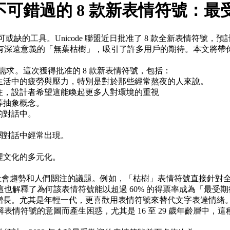
場！你不可錯過的 8 款新表情符號：最
或缺的工具。Unicode 聯盟近日批准了 8 款全新表情符號，預
有深遠意義的「無葉枯樹」，吸引了許多用戶的期待。本文將帶
的溝通需求。這次獲得批准的 8 款新表情符號，包括：
生活中的疲勞與壓力，特別是對於那些經常熬夜的人來說。
注，設計者希望這能喚起更多人對環境的重視
等抽象概念。
的對話中。
關對話中經常出現。
文化的多元化​。
反映了社會趨勢和人們關注的議題。例如，「枯樹」表情符號直接針
也解釋了為何該表情符號能以超過 60% 的得票率成為「最受
內持續增長。尤其是年輕一代，更喜歡用表情符號來替代文字表達
符號的意圖而產生困惑，尤其是 16 至 29 歲年齡層中，這