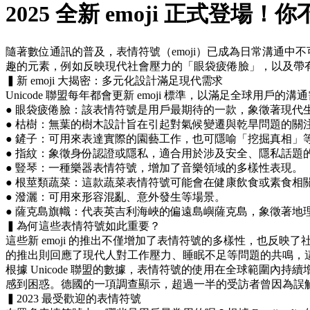
2025 全新 emoji 正式登
隨著數位通訊的普及，表情符號（emoji）已成為日常溝通中不可
趣的元素，例如反映現代社會壓力的「眼袋疲倦臉」，以及帶
▍新 emoji 大揭密：多元化設計滿足現代需求
Unicode 聯盟每年都會更新 emoji 標準，以滿足全球用戶
● 眼袋疲倦臉：該表情符號是用戶最期待的一款，象徵著現代
● 枯樹：無葉的樹木設計旨在引起對氣候變遷與乾旱問題的關
● 鏟子：可用來表達實際的園藝工作，也可隱喻「挖掘真相」
● 指紋：象徵身份認證或隱私，適合用於涉及安全、隱私話題
● 豎琴：一種樂器表情符號，增加了音樂領域的多樣性表現。
● 根莖類蔬菜：這款蔬菜表情符號可能會在健康飲食或素食相
● 潑灑：可用來形容混亂、意外發生等場景。
● 薩克島旗幟：代表英吉利海峽的偏遠島嶼薩克島，象徵著地理
▍為何這些表情符號如此重要？
這些新 emoji 的推出不僅增加了表情符號的多樣性，也
的推出則回應了現代人對工作壓力、睡眠不足等問題的共鳴，這
根據 Unicode 聯盟的數據，表情符號的使用在全球範圍
感到困惑。德國的一項調查顯示，超過一半的受訪者曾因為誤解表情
▍2023 最受歡迎的表情符號