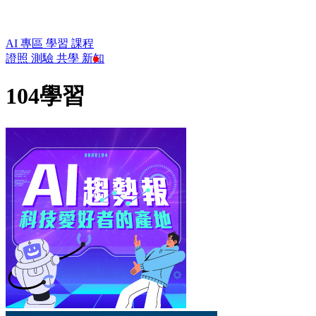
AI 專區
學習
課程
證照
測驗
共學
新知
104學習