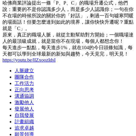
哈佛商業評論提出一條「P、P、C」的職場升遷公式，他們
說：重要的不是你認識多少人，而是多少人認識你；一句在你
不在場的時候所說的關於你的「好話」，剩過一百句噓寒問暖
的場面話！但要怎麼達到如此的境界，讓你快快升遷呢？重點
就是「C」。
原來，真正的職場人脈，就從主動幫助對方開始；一個職場達
人的最頂級成就，就是當你不在現場，每個人都想念你！
每天進步一點點，每天進步1%，就在104的今日頭條知識，每
天都可以學到全球最新的新知與趨勢，今天見完，明天見！
https://youtu.be/lIZxoozIdsI
人脈建立
團隊合作
工作活力
正向思考
溝通協調
激勵他人
發展他人
自我發展
計畫組織
追求卓越
願景領導