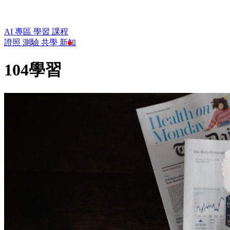
AI 專區
學習
課程
證照
測驗
共學
新知
104學習