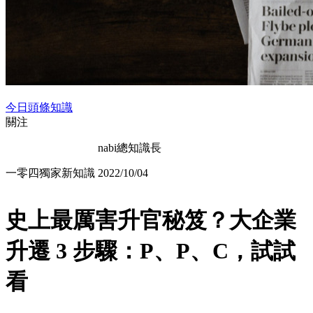
今日頭條知識
關注
nabi總知識長
一零四獨家新知識
2022/10/04
史上最厲害升官秘笈？大企業
升遷 3 步驟：P、P、C，試試
看