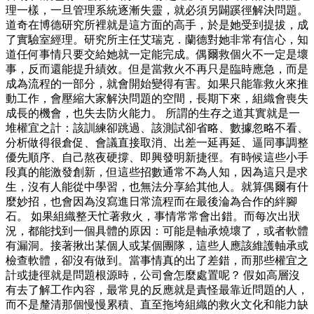
理一樣，一旦管理系統逐漸失靈，就必須另闢蹊徑解決問題。
道奇在博德研究所裡就是這方面的高手，於是她受到提拔，成
了實驗室經理。研究所主任艾瑞克．蘭德對她非常有信心，知
道任何事情只要交給她就一定能完成。偶爾救個火不一定是壞
事，反而還能提升績效。但是當救火不再只是臨時應急，而是
成為流程的一部分，就會開始變得有害。如果只能靠救火來推
動工作，會壓縮大家解決問題的空間，長期下來，組織會喪失
成長的機會，也失去防火能力。 所謂的生存之道其實就是一
堆權宜之計：該訓練卻跳過、該測試卻省略、數據忽略不看、
分析做得很倉促、會議直接取消、出差一延再延、逼同事調整
優先順序、自己熬夜硬撐、即興發明新捷徑。有時候這些小手
段真的能激發創新，但這些招數通常不為人知，因為這只是求
生，沒有人能從中學習，也無法分享給其他人。就算偶爾有什
麼妙招，也會因為沒寫進日常流程而在最後淪為合作的絆腳
石。 如果組織整天忙著救火，事情常常會出錯。而每次出狀
況，都能找到一個具體的原因：可能是軸承燒壞了，或者軟體
有漏洞。接著揪出某個人或某個團隊，這些人應該維護軸承或
檢查軟體，卻沒有做到。當事情真的出了差錯，而那些權宜之
計或捷徑就是問題根源時，公司會怎麼處置呢？ 假如高層沒
有去了解工作內容，最常見的反應就是責怪最靠近問題的人，
而不是釐清那個慢慢累積、直至拖垮組織的救火文化和能力缺