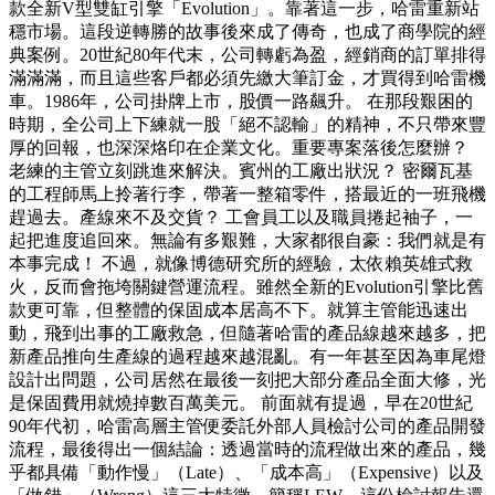
款全新V型雙缸引擎「Evolution」。靠著這一步，哈雷重新站
穩市場。這段逆轉勝的故事後來成了傳奇，也成了商學院的經
典案例。20世紀80年代末，公司轉虧為盈，經銷商的訂單排得
滿滿滿，而且這些客戶都必須先繳大筆訂金，才買得到哈雷機
車。1986年，公司掛牌上市，股價一路飆升。 在那段艱困的
時期，全公司上下練就一股「絕不認輸」的精神，不只帶來豐
厚的回報，也深深烙印在企業文化。重要專案落後怎麼辦？
老練的主管立刻跳進來解決。賓州的工廠出狀況？ 密爾瓦基
的工程師馬上拎著行李，帶著一整箱零件，搭最近的一班飛機
趕過去。產線來不及交貨？ 工會員工以及職員捲起袖子，一
起把進度追回來。無論有多艱難，大家都很自豪：我們就是有
本事完成！ 不過，就像博德研究所的經驗，太依賴英雄式救
火，反而會拖垮關鍵營運流程。雖然全新的Evolution引擎比舊
款更可靠，但整體的保固成本居高不下。就算主管能迅速出
動，飛到出事的工廠救急，但隨著哈雷的產品線越來越多，把
新產品推向生產線的過程越來越混亂。有一年甚至因為車尾燈
設計出問題，公司居然在最後一刻把大部分產品全面大修，光
是保固費用就燒掉數百萬美元。 前面就有提過，早在20世紀
90年代初，哈雷高層主管便委託外部人員檢討公司的產品開發
流程，最後得出一個結論：透過當時的流程做出來的產品，幾
乎都具備「動作慢」（Late）、「成本高」（Expensive）以及