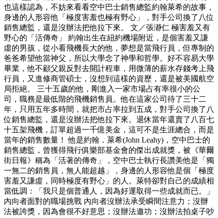
也這樣認為，不妨來看看空中巴士銷售總監約翰萊希的故事，
身邊的人形容他「極度害羞也極有野心」，對手公司換了八位
銷售總監，還是沒辦法把他拉下來。 文／張瀞仁 極害羞又有
野心的「活傳奇」 約翰出生在紐約機場附近，是個害羞又謙
虛的男孩，從小看飛機長大的他，夢想是當飛行員，但專制的
爸爸希望他當神父，所以大學念了神學和哲學。好不容易大學
畢業，他不顧父親反對去開計程車，用微薄的薪水存錢考上飛
行員，又進修商管碩士，沒想到這樣的資歷，還是被美國航空
局拒絕。 三十五歲的他，剛進入一家市場占有率很小的公
司，職務是最低階的飛機銷售員。他在這家公司待了三十二
年，只用五年多時間，就把市占率拉到五成，對手公司換了八
位銷售總監，還是沒辦法把他拉下來。退休當年還賣了八百七
十五架飛機，訂單超過一千億美金，這可不是生涯總合，而是
當年的銷售數量！ 他是約翰．萊希(John Leahy)，空中巴士的
銷售總監，曾獲得飛行俱樂部基金會的傑出成就獎，被《華爾
街日報》稱為「活著的傳奇」，空中巴士執行長讚美他是「獨
一無二的銷售員，無人能超越」，身邊的人形容他是個「極度
害羞又謙虛，同時極度有野心」的人。萊特卻對自己的成績相
當低調：「我只是個普通人，因為好運取得一些成就而已。」
內向者面對的職場挑戰 內向者沒辦法承受瞬間注意力；沒辦
法被誇獎，因為會很不好意思；沒辦法邀功；沒辦法拍桌子吵