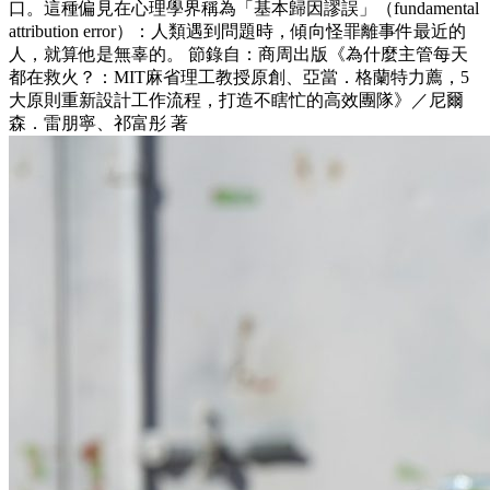
口。這種偏見在心理學界稱為「基本歸因謬誤」（fundamental
attribution error）：人類遇到問題時，傾向怪罪離事件最近的
人，就算他是無辜的。 節錄自：商周出版《為什麼主管每天
都在救火？：MIT麻省理工教授原創、亞當．格蘭特力薦，5
大原則重新設計工作流程，打造不瞎忙的高效團隊》／尼爾
森．雷朋寧、祁富彤 著