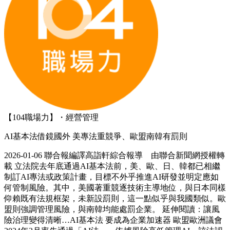
【104職場力】・經營管理
AI基本法借鏡國外 美專法重競爭、歐盟南韓有罰則
2026-01-06 聯合報編譯高詣軒綜合報導 由聯合新聞網授權轉
載 立法院去年底通過AI基本法前，美、歐、日、韓都已相繼
制訂AI專法或政策計畫，目標不外乎推進AI研發並明定應如
何管制風險。其中，美國著重競逐技術主導地位，與日本同樣
仰賴既有法規框架，未新設罰則，這一點似乎與我國類似。歐
盟則強調管理風險，與南韓均能處罰企業。 延伸閱讀：讓風
險治理變得清晰…AI基本法 要成為企業加速器 歐盟歐洲議會