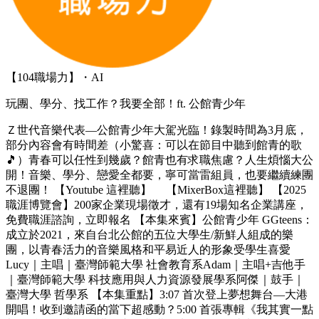
【104職場力】・AI
玩團、學分、找工作？我要全部！ft. 公館青少年
Ｚ世代音樂代表—公館青少年大駕光臨！錄製時間為3月底，
部分內容會有時間差（小驚喜：可以在節目中聽到館青的歌
🎵）青春可以任性到幾歲？館青也有求職焦慮？人生煩惱大公
開！音樂、學分、戀愛全都要，寧可當雷組員，也要繼續練團
不退團！ 【Youtube 這裡聽】 【MixerBox這裡聽】 【2025
職涯博覽會】200家企業現場徵才，還有19場知名企業講座，
免費職涯諮詢，立即報名 【本集來賓】公館青少年 GGteens：
成立於2021，來自台北公館的五位大學生/新鮮人組成的樂
團，以青春活力的音樂風格和平易近人的形象受學生喜愛
Lucy｜主唱｜臺灣師範大學 社會教育系Adam｜主唱+吉他手
｜臺灣師範大學 科技應用與人力資源發展學系阿傑｜鼓手｜
臺灣大學 哲學系 【本集重點】3:07 首次登上夢想舞台—大港
開唱！收到邀請函的當下超感動？5:00 首張專輯《我其實一點