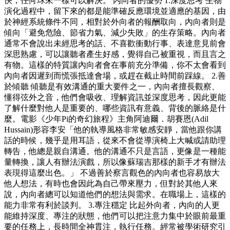
快，任何球來一樣可以解決。 內向者的優勢 1.深度思考 生物
演化過程中，留下來的都是能準確反應環境並適應的基因，由
於神經系統條件不同，相對於外向者的報酬取向，內向者則是
傾向「避免危險、節省力氣、減少失敗」的生存策略。內向者
通常不會說出未經思考的話、不喜歡衝動行事、表達意見前會
深思熟慮，可以讓聽者產生好感，覺得自己被重視，而且言之
有物。這樣的特質讓內向者會在事前充分準備，你不太會看到
內向者因遲到而慌張抵達會場，或趕在截止時間前踩線。 2.善
於傾聽 傾聽是有效溝通的重大要件之一，內向者擅長觀察、
懂得弦外之音，他們會吸收、理解資訊並深度思考，因此更能
了解什麼對他人是重要的、哪些資訊有意義、背後的脈絡是什
麼。電影《少年Pi的奇幻旅程》主角阿迪爾．胡賽恩(Adil
Hussain)形容李安「他的執導風格非常敏感安靜，當他跟你講
話的時候，幾乎是用耳語，從來不會從導演椅上大喊或請助理
轉告，他總是親自溝通。他的溝通不只是言語，更像是一種能
量轉換，讓人有辦法演戲，所以像蘇瑞吉那樣的新手才有辦法
表現得這麼出色。」 不過善於察言觀色的內向者也容易放大
他人想法，有時也會因此為自己帶來壓力，但對於其他人來
說，內向者總可以知道他們的想法與需求。在職場上，這樣的
能力非常有利於談判。 3.專注穩定 比起外向者，內向的人更
能維持深度、專注的狀態，他們可以把注意力集中於眼前最重
要的任務上，長時間全神貫注，執行任務。經常被學術研究引