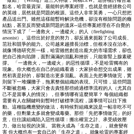
「做錯」（Wrong）這三大特徵，簡稱LEW。這份檢討報告還
點名，哈雷最資深、最能幹的專案經理，也就是曾經拯救公司
的英雄，居然就是問題的根源。這些人非常英勇，一心只想把
產品送出門。雖然這樣能暫時解決危機，卻沒有根除問題的癥
結點，甚至反而變成新問題的溫床─這些專案經理在不自覺的
情況下成了「一邊救火，一邊縱火」的人（firefighting
arsonist）。這些出於好意的努力，卻反過來扼殺了公司成長、
茁壯和競爭的能力。公司越來越擅長治標，但根本沒在治本。
就像博德研究所一樣，哈雷雖然創造出龐大的市場需求，卻也
把自己推向陷阱，面對滿滿的混亂和挫折，只能靠腎上腺素硬
撐。 「一邊救火，一邊縱火」的惡性循環，不是哈雷獨有的
現象。你大概也在自己的組織看過：大家拚命想交出成果，雖
然初衷是好的，卻製造出更多混亂。表面上先把事情做完，實
則留下一堆爛攤子，拖累整個組織的表現。只可惜，這些問題
不斷被忽略，大家只會去責怪那些繞過標準流程的人（尤其自
己不是當事人的情況），但事情哪有這麼簡單？ 每個組織都
需要有人在關鍵時刻暫時打破標準流程，讓事情可以往下推
動。這種臨機應變的做法，有時候對組織來說是一帖非吃不可
的藥，但劑量太多就會變成毒藥。那些「先把事情做完」的好
意，往往讓組織陷入惡性循環：搬出權宜之計、承受績效壓
力、做出短視的決策。 當救火成為「生存之道」，就會變有
害 你大概也有一套自己的「生存之道」。就像哈雷的專案經