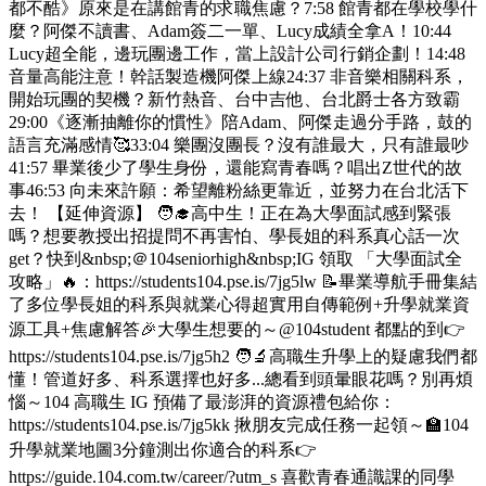
都不酷》原來是在講館青的求職焦慮？7:58 館青都在學校學什
麼？阿傑不讀書、Adam簽二一單、Lucy成績全拿A！10:44
Lucy超全能，邊玩團邊工作，當上設計公司行銷企劃！14:48
音量高能注意！幹話製造機阿傑上線24:37 非音樂相關科系，
開始玩團的契機？新竹熱音、台中吉他、台北爵士各方致霸
29:00《逐漸抽離你的慣性》陪Adam、阿傑走過分手路，鼓的
語言充滿感情🥰33:04 樂團沒團長？沒有誰最大，只有誰最吵
41:57 畢業後少了學生身份，還能寫青春嗎？唱出Z世代的故
事46:53 向未來許願：希望離粉絲更靠近，並努力在台北活下
去！ 【延伸資源】 🧑‍🎓高中生！正在為大學面試感到緊張
嗎？想要教授出招提問不再害怕、學長姐的科系真心話一次
get？快到&nbsp;＠104seniorhigh&nbsp;IG 領取 「大學面試全
攻略」🔥：https://students104.pse.is/7jg5lw 📝畢業導航手冊集結
了多位學長姐的科系與就業心得超實用自傳範例+升學就業資
源工具+焦慮解答🎉大學生想要的～@104student 都點的到👉
https://students104.pse.is/7jg5h2 🧑‍🔬高職生升學上的疑慮我們都
懂！管道好多、科系選擇也好多...總看到頭暈眼花嗎？別再煩
惱～104 高職生 IG 預備了最澎湃的資源禮包給你：
https://students104.pse.is/7jg5kk 揪朋友完成任務一起領～🏫104
升學就業地圖3分鐘測出你適合的科系👉
https://guide.104.com.tw/career/?utm_s 喜歡青春通識課的同學