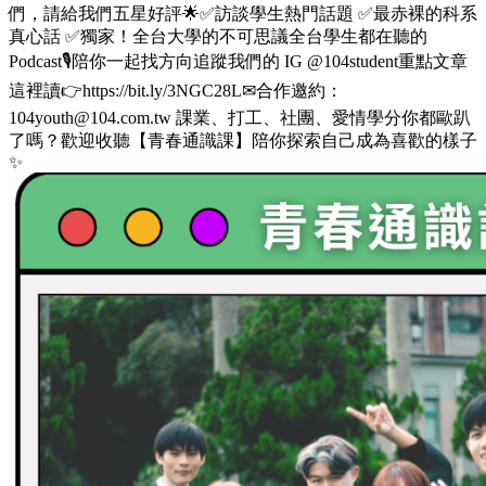
們，請給我們五星好評🌟✅訪談學生熱門話題 ✅最赤裸的科系
真心話 ✅獨家！全台大學的不可思議全台學生都在聽的
Podcast🎙️陪你一起找方向追蹤我們的 IG @104student重點文章
這裡讀👉https://bit.ly/3NGC28L✉合作邀約：
104youth@104.com.tw 課業、打工、社團、愛情學分你都歐趴
了嗎？歡迎收聽【青春通識課】陪你探索自己成為喜歡的樣子
✨