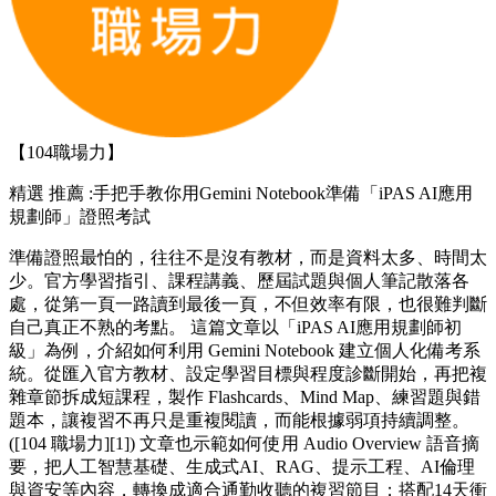
【104職場力】
精選
推薦 :手把手教你用Gemini Notebook準備「iPAS AI應用
規劃師」證照考試
準備證照最怕的，往往不是沒有教材，而是資料太多、時間太
少。官方學習指引、課程講義、歷屆試題與個人筆記散落各
處，從第一頁一路讀到最後一頁，不但效率有限，也很難判斷
自己真正不熟的考點。 這篇文章以「iPAS AI應用規劃師初
級」為例，介紹如何利用 Gemini Notebook 建立個人化備考系
統。從匯入官方教材、設定學習目標與程度診斷開始，再把複
雜章節拆成短課程，製作 Flashcards、Mind Map、練習題與錯
題本，讓複習不再只是重複閱讀，而能根據弱項持續調整。
([104 職場力][1]) 文章也示範如何使用 Audio Overview 語音摘
要，把人工智慧基礎、生成式AI、RAG、提示工程、AI倫理
與資安等內容，轉換成適合通勤收聽的複習節目；搭配14天衝