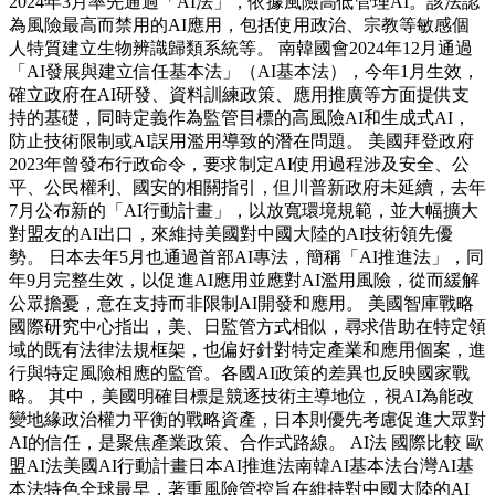
2024年3月率先通過「AI法」，依據風險高低管理AI。該法認
為風險最高而禁用的AI應用，包括使用政治、宗教等敏感個
人特質建立生物辨識歸類系統等。 南韓國會2024年12月通過
「AI發展與建立信任基本法」（AI基本法），今年1月生效，
確立政府在AI研發、資料訓練政策、應用推廣等方面提供支
持的基礎，同時定義作為監管目標的高風險AI和生成式AI，
防止技術限制或AI誤用濫用導致的潛在問題。 美國拜登政府
2023年曾發布行政命令，要求制定AI使用過程涉及安全、公
平、公民權利、國安的相關指引，但川普新政府未延續，去年
7月公布新的「AI行動計畫」，以放寬環境規範，並大幅擴大
對盟友的AI出口，來維持美國對中國大陸的AI技術領先優
勢。 日本去年5月也通過首部AI專法，簡稱「AI推進法」，同
年9月完整生效，以促進AI應用並應對AI濫用風險，從而緩解
公眾擔憂，意在支持而非限制AI開發和應用。 美國智庫戰略
國際研究中心指出，美、日監管方式相似，尋求借助在特定領
域的既有法律法規框架，也偏好針對特定產業和應用個案，進
行與特定風險相應的監管。各國AI政策的差異也反映國家戰
略。 其中，美國明確目標是競逐技術主導地位，視AI為能改
變地緣政治權力平衡的戰略資產，日本則優先考慮促進大眾對
AI的信任，是聚焦產業政策、合作式路線。 AI法 國際比較 歐
盟AI法美國AI行動計畫日本AI推進法南韓AI基本法台灣AI基
本法特色全球最早，著重風險管控旨在維持對中國大陸的AI