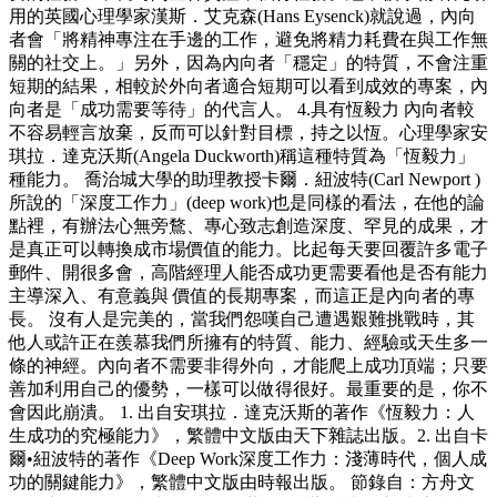
用的英國心理學家漢斯．艾克森(Hans Eysenck)就說過，內向
者會「將精神專注在手邊的工作，避免將精力耗費在與工作無
關的社交上。」另外，因為內向者「穩定」的特質，不會注重
短期的結果，相較於外向者適合短期可以看到成效的專案，內
向者是「成功需要等待」的代言人。 4.具有恆毅力 內向者較
不容易輕言放棄，反而可以針對目標，持之以恆。心理學家安
琪拉．達克沃斯(Angela Duckworth)稱這種特質為「恆毅力」
種能力。 喬治城大學的助理教授卡爾．紐波特(Carl Newport )
所說的「深度工作力」(deep work)也是同樣的看法，在他的論
點裡，有辦法心無旁鶩、專心致志創造深度、罕見的成果，才
是真正可以轉換成市場價值的能力。比起每天要回覆許多電子
郵件、開很多會，高階經理人能否成功更需要看他是否有能力
主導深入、有意義與 價值的長期專案，而這正是內向者的專
長。 沒有人是完美的，當我們怨嘆自己遭遇艱難挑戰時，其
他人或許正在羨慕我們所擁有的特質、能力、經驗或天生多一
條的神經。內向者不需要非得外向，才能爬上成功頂端；只要
善加利用自己的優勢，一樣可以做得很好。最重要的是，你不
會因此崩潰。 1. 出自安琪拉．達克沃斯的著作《恆毅力：人
生成功的究極能力》，繁體中文版由天下雜誌出版。2. 出自卡
爾•紐波特的著作《Deep Work深度工作力：淺薄時代，個人成
功的關鍵能力》，繁體中文版由時報出版。 節錄自：方舟文