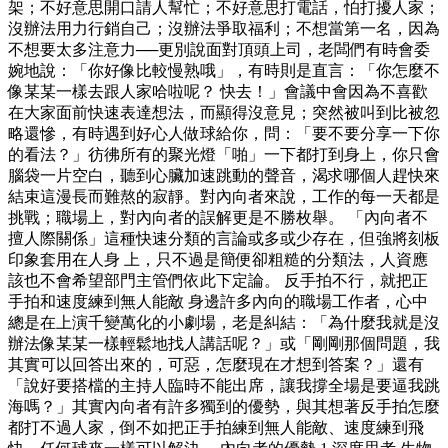
架；不好意思開口請人幫忙；不好意思打電話，怕打擾人家；
沒辦法用力行銷自己；沒辦法爭取福利；不想當第一名，因為
不想要太多注意力──更別說面對頂頭上司，老闆們有時會委
婉地說：「你好像比較慢熟哦」，有時則是直言：「你怎麼不
像某某一樣去跟人家哈啦呢？ 快去！」會議中會因為不喜歡
在大家面前快速表達想法，而顯得沒意見；突然被叫到比被忽
略還慘，有時遇到好心人做球給你，問：「要不要分享一下你
的看法？」彷彿所有的聚光燈「啪」一下都打到身上，你只會
腦袋一片空白，聽到心臟加速跳動的聲音，渴求哪個人趕快來
結束這漫長而難熬的寂靜。對內向者來說，工作的每一天都是
挑戰；職場上，對內向者的誤解更是不勝枚舉。 「內向者不
擅人際關係」這種快速分類的言論或多或少存在，但強將刻板
印象套用在人身 上，只不過是簡便卻粗糙的分類法，人資應
該也不會希望部門主管們依此下定論。 反手拍不行，就把正
手拍和速度練到無人能敵 身邊許多內向的職場工作者，心中
總是在上演千變萬化的小劇場，老是糾結：「為什麼我就是沒
辦法像某某一樣輕鬆地找人講話呢？」或「剛剛那個問題，我
其實可以回答出來的，可惡，怎麼現在才想到答案？」還有
「說好要搭檔的主持人臨時不能出席，讓我撐全場是要逼我跳
海嗎？」其實內向者有許多獨到的優勢，與其想著反手拍怎麼
都打不過人家，倒不如把正手拍練到無人能敵、速度練到飛