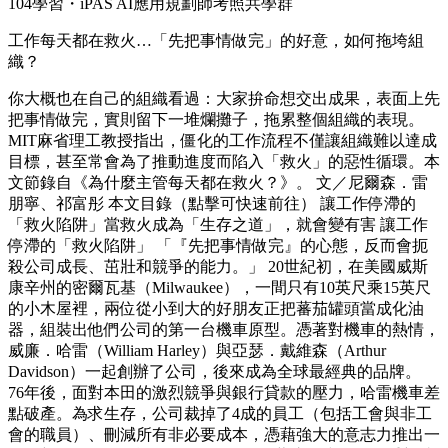
104學習・iPAS AI應用規劃師考照共學群
工作每天都在救火…「先把事情做完」的好意，如何拖垮組
織？
你大概也在自己的組織看過：大家拚命想交出成果，表面上先
把事情做完，實則留下一堆爛攤子，拖累整個組織的表現。
MIT麻省理工教授指出，僵化的工作流程不僅讓組織難以達成
目標，甚至常會為了推動進度而陷入「救火」的惡性循環。本
文節錄自《為什麼主管每天都在救火？》。 文／尼爾森．雷
朋寧、祁富彤 本文目錄（點擊可快速前往） 讓工作停滯的
「救火陷阱」當救火成為「生存之道」，就會變有害 讓工作
停滯的「救火陷阱」 「『先把事情做完』的心態，反而會扼
殺公司成長、茁壯和競爭的能力。」 20世紀初，在美國威斯
康辛州的密爾瓦基（Milwaukee），一間只有10英尺乘15英尺
的小木屋裡，兩位從小到大的好朋友正把蕃茄罐頭當成化油
器，組裝出他們公司的第一台機車原型。憑著對機車的熱情，
威廉．哈雷（William Harley）與亞瑟．戴維森（Arthur
Davidson）一起創辦了公司，後來成為全球最經典的品牌。
76年後，面對本田的激烈競爭與銀行貸款的壓力，哈雷機車差
點破產。為求生存，公司裁掉了4成的員工（包括工會與非工
會的職員）、刪減所有非必要成本，憑藉強大的意志力推出一