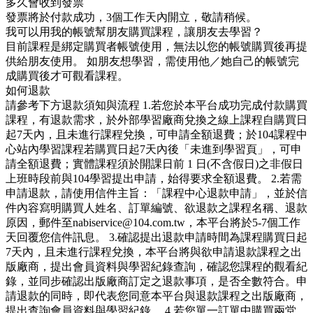
多久會收到發票
發票將於付款成功，3個工作天內開立，敬請稍候。
我可以用我的帳號幫朋友購買課程，讓朋友去學習？
目前課程是綁定購買者帳號使用，無法以您的帳號購買後再提
供給朋友使用。 如朋友想學習，需使用他／她自己的帳號完
成購買後才可觀看課程。
如何退款
請參考下方退款須知與流程 1.若您於本平台成功完成付款購買
課程，有退款需求，於外部學習廠商兌換之線上課程自購買日
起7天內，且未進行課程兌換，可申請全額退費；於104課程中
心站內學習課程若購買日起7天內後「未進到學習頁」，可申
請全額退費；實體課程須於開課日前 1 日(不含假日)之非假日
上班時段前與104學習提出申請，始得要求全額退費。 2.若需
申請退款，請使用信件主旨：「課程中心退款申請」，並於信
件內容寫明購買人姓名、訂單編號、欲退款之課程名稱、退款
原因，郵件至nabiservice@104.com.tw，本平台將於5-7個工作
天回覆您信件訊息。 3.確認提出退款申請時間為課程購買日起
7天內，且未進行課程兌換，本平台將與欲申請退款課程之出
版廠商，提出會員資料與學習紀錄查詢，確認您課程的觀看紀
錄，並同步確認出版廠商訂定之退款事項，是否全數符合。申
請退款的同時，即代表您同意本平台與退款課程之出版廠商，
提出查詢會員資料與學習紀錄。 4.若您單一訂單中購買兩堂