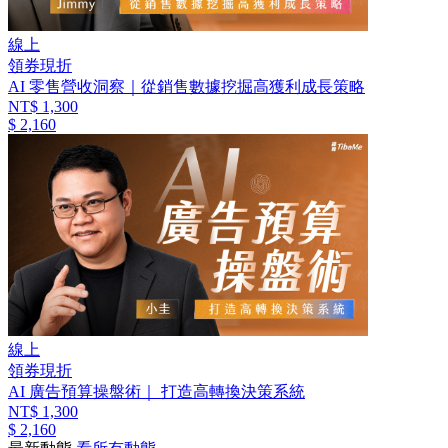
線上
領券現折
AI 零售營收洞察｜從銷售數據挖掘高獲利成長策略
NT$ 1,300
$ 2,160
線上
領券現折
AI 廣告預算操盤術｜ 打造高轉換決策系統
NT$ 1,300
$ 2,160