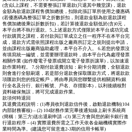
(含)以上課程，不需要整張訂單退款(只退其中幾堂課)，退款
金額為欲退款課程售價加總後，扣除此張訂單所使用之優惠碼
(若優惠碼為整張訂單之折數折扣，則退款金額為欲退款課程
售價加總後乘以折數折扣)，若計算後退款金額低於(含)0元，
本平台將不執行退款。5.上述退款方式僅限於本平台成功完成
付款購買之課程，若付款與訂單成立之任一程序不在本平台完
成，退款方式需依照課程出版之廠商所訂定之規則提出申請，
並由課程出版廠商協助處理，本平台不介入。 6.若您的發票沒
有填寫統一編號，並需要辦理退款時，由本平台代為處理發票
相關作業 (如作廢電子發票或開立電子發票折讓單)，以加速退
款作業時程。 7.分期付款退費須知：刷卡分期消費，全額退款
則會進行全額刷退，若是部分退款會採取匯款方式，將退款款
項匯款到您的指定帳戶，將由專員與您聯繫提供相關資料(銀
行全名及分行、銀行帳號、戶名、存摺影本)，以利後續核對
資料確保無誤，將可完成退款作業。
款項何時退回
其退費流程說明：(1)專員收到退款信件後，啟動退款機制(104
內部財務審核) – (2) 104財務作業完畢後通知線上刷卡系統商
(簡稱：第三方)送出退刷申請 –(3) 第三方會與您的刷卡銀行進
行退款程序 – (4) 實際退費所需之工作天依各金融機構實際作
業時間為準。(建議您可留意進2-3期的信用卡帳單)