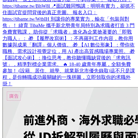
https://tibame.tw/BhW8l 📍面試雞同鴨講：明明有實力，卻抓不
住面試官提問背後的真正意圖。 報名入口：
https://tibame.tw/WtbIH 別讓你的專業實力，輸在「包裝與對
焦」！ 緯育 TibaMe 攜手新北勢青年局特別為求職者打造 3 門
免費實戰課， 助你從「求職者」進化為企業搶著要的「即戰
力職人」： 🎁 【履歷改寫術】：不再羅列工作內容，教你用
數據與成果「翻譯」個人價值。 🎁 【AI 數位形象】：帶你依
職務、需求設計視覺定位，用 AI 產出高質感職場專業照。 🎁
【面試攻心術】：換位思考，教你聽懂職缺背後的「求救訊
號」，精準對標企業需求。 🔥 18-40 歲青年專屬，全額免費
參加！ (設籍、居住、就學、就業新北市優先錄取)​ 這不只是課
程，是你轉職成功最關鍵的一塊拼圖，立即領取你的求職外
掛！