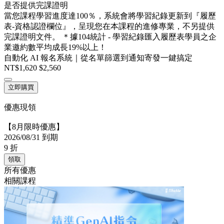
是否提供完課證明
當您課程學習進度達100％，系統會將學習紀錄更新到『履歷
表-資格認證欄位』，呈現您在本課程的進修專業，不另提供
完課證明文件。 ＊據104統計 - 學習紀錄匯入履歷表學員之企
業邀約數平均成長19%以上！
自動化 AI 報名系統｜從名單篩選到通知寄發一鍵搞定
NT$1,620
$2,560
立即購買
優惠現領
【8月限時優惠】
2026/08/31 到期
9
折
領取
所有優惠
相關課程