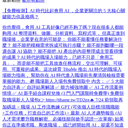
最新動態
看所有動態
【免費檢測】AI 時代比起會用 AI ，企業更關注的 5 大核心關
鍵能力你及格嗎？
你也覺得，會用 AI 工具好像已經不夠了嗎？ ​ 現在很多人都能
夠用 AI 整理資料、做圖、分析資料、寫程式等， 但真正進到
職場後，企業更在意的可能是： 你能不能看懂任務要解決什
麼？ 能不能把模糊需求拆成可執行步驟？ 能不能判斷哪一段
適合讓 AI 協助？ 能不能把 AI 產出的內容整理成主管看得懂
的成果？ ​ AI 時代的職場入場能力，已經不只是「會用工
具」， 而是能不能把工具放進任務流程，交出可理解、可採
用、可重複的成果。 ​ 這次緯育 TibaMe 推出 AI 時代的職場入
場能力指南， 幫助你在 AI 時代進入職場前先釐清與檢核需要
掌握的能力。 ​ 🎁 職場新人入場包免費領取中 內含： ✅ 5 大能
力自評表 ✅ 自評結果解讀 ✅ 能力補強地圖 ✅ AI 工作流案例
情境 ✅ AI 新手組合課程兌換 (3 門入門課限時免費學) 免費領
取職場新人入場包👉 https://tibame.tw/TD2px ​ 🔥 7/24 前領取再
加碼送 > 職場 AI 工作流教練 GPT (可依個人目標/現職職能
+工作任務，打造自己的工作流) > 最新 AI 人才趨勢報告 (AI
人才需求攀升職務解密、必備技能與搶手認證一次掌握) 如果
你正在準備求職、剛進職場， 或已經開始用 AI，卻還不知道