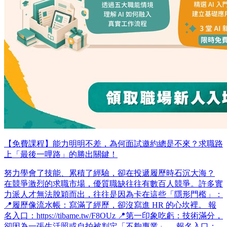
【免費課程】能力明明不差，為何面試邀約總是不來？求職路
上「最後一哩路」的勝出關鍵！
努力學會了技能、累積了經驗，卻在投遞履歷時石沉大海？
在競爭激烈的求職市場，優質職缺往往有數百人競爭。許多實
力派人才無法脫穎而出，往往是因為卡在這些「隱形門檻」：
📍履歷像流水帳：寫滿了經歷，卻沒寫進 HR 的心坎裡。 報
名入口：https://tibame.tw/F8OUz 📍第一印象吃虧：技術滿分，
卻因為一張生活照或自拍被判定「不夠專業」。 報名入口：