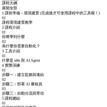
課程大綱
展開全部
1
課前準備－環境建置 (完成後才可使用課程中的工具喔！)
01
課程環境建置教學
2
課程介紹
01
你將學到什麼
02
為什麼你需要自動化？
3
工具介紹
01
什麼是 n8n 與 AI Agent
4
實際演練
01
步驟一：建立監聽與連結
02
步驟二：部署 AI 審核員
03
步驟三：自動分流與寄信
5
課程總結
01