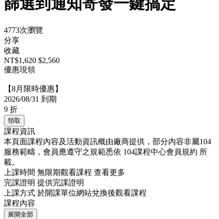
篩選到通知寄發一鍵搞定
4773次瀏覽
分享
收藏
NT$1,620
$2,560
優惠現領
【8月限時優惠】
2026/08/31 到期
9
折
領取
課程資訊
本頁面課程內容及活動資訊概由廠商提供，部分內容非屬104
服務範疇，會員應遵守之規範悉依
104課程中心會員規約
所
載。
上課時間
無限期觀看課程
查看更多
完課證明
提供完課證明
上課方式
於開課單位網站兌換後觀看課程
課程內容
展開全部