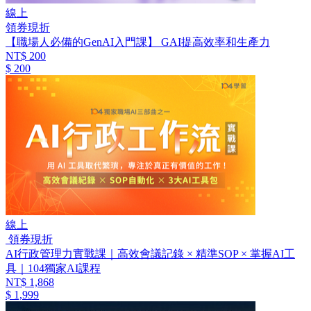
線上
領券現折
【職場人必備的GenAI入門課】 GAI提高效率和生產力
NT$ 200
$ 200
線上
領券現折
AI行政管理力實戰課｜高效會議記錄 × 精準SOP × 掌握AI工
具｜104獨家AI課程
NT$ 1,868
$ 1,999