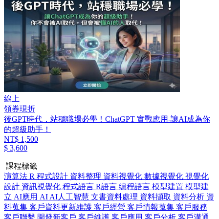
線上
領券現折
後GPT時代，站穩職場必學！ChatGPT 實戰應用-讓AI成為你
的超級助手！
NT$ 1,500
$ 3,600
課程標籤
演算法
R
程式設計
資料整理
資料視覺化
數據視覺化
視覺化
設計
資訊視覺化
程式語言
R語言
编程語言
模型建置
模型建
立
AI應用
AI
AI人工智慧
文書資料處理
資料擷取
資料分析
資
料蒐集
客戶資料更新維護
客戶經營
客戶情報蒐集
客戶服務
客戶聯繫
開發新客戶
客戶維護
客戶應用
客戶分析
客戶溝通