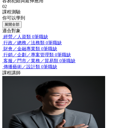
容易犯錯與延伸應用
02
課程測驗
你可以學到
展開全部
適合對象
經營／人資類
0筆職缺
行政／總務／法務類
0筆職缺
財會／金融專業類
0筆職缺
行銷／企劃／專案管理類
0筆職缺
客服／門市／業務／貿易類
0筆職缺
傳播藝術／設計類
0筆職缺
課程講師