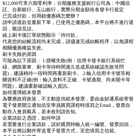
$12,000可享六期零利率；分期服務支援銀行公司為：中國信
託、台新銀行、玉山銀行，實際分期金額依各發卡行規定
已完成付款，但用錯優惠碼怎麼辦？
請申請退款並重新下單，已使用之優惠碼，本平台將不進行退
回，敬請見諒。
線上刷卡後訂單狀態顯示「待付款」
代表您的結帳流程尚未完成，請儘速完成結帳程序，以免課程
相關優惠權益失效。
刷卡失敗的原因
可能為以下原因： 1.授權失敗(例：信用卡發卡銀行系統忙
碌、網路塞車、刷卡等待時間過久造成系統確認失敗等問
題)，建議稍待一段時間再重新刷卡。 2.輸入信用卡卡號等相
關資料不正確(例：輸入資料不正確、卡號過期、尚未開卡等
問題)，建議重新確認輸入資訊。
如何選擇紙本發票
為響應政府政策，不主動提供紙本發票，委由金財通系統寄發
電子發票開立通知信至學員購買課程時填寫之Email，發票自
動存入會員載具，若未收到請告知。
企業請款之憑證，如何申請
若需要進行企業請款，請於購買時輸入統一編號、發票抬頭，
本平台將以郵件寄送電子發票方式，至您填寫之信箱。