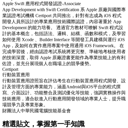
Apple Swift 應用程式開發認證-Associate
App Development with Swift Certification 系 Apple 原廠與國際專
業認證考試機構 Certiport 共同推出，針對有志成為 iOS 程式
開發人員所設計的專業應用技術國際認證，內容著重於 App
Development 的能力培養。 透過官方教材可瞭解 Swift 程式設
計的基本概念，包括語法、邏輯、結構、函數和模式，及學習
如何使用 Xcode 、Builder Interface 等開發工具建構與運行 iOS
App，及如何在實作應用專案中使用通用 iOS Framework。 在
完成學習後，經由認證考試系統將更完整、準確地考核使用者
的技術深度，取得 Apple 原廠證書更能作為專業技能上的有利
佐證，並充分展現個人在職場上的競爭優勢。
Certiport
行動裝置應用
行動裝置應用證照旨在評估考生在行動裝置應用程式開發、設
計及管理方面的專業能力，涵蓋Android與iOS平台的程式撰
寫、介面設計、功能整合及測試優化等技能，強調實務操作與
技術應用，適合欲進入行動應用開發領域的專業人士，提升職
場競爭力及專業形象。
財團法人中華民國電腦技能基金會
精選貼文，掌握第一手知識