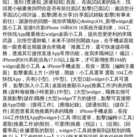
知]，進到 [查通知_誰通知我] 頁面， 在面試結束的隔天，找
頭鹿小秘書會詢問你是否有前往面試 點擊[已面試]：邀請您分
享面試心得評論，點擊[匿名分享]分享面試經驗 點擊[有事未
前往]：謝謝你的回饋~ 祝你求職順心&nbsp;​ iOS_新增widget桌
面小工具 迎接9月新iPhone 16和iOS 18系統升級到來，104工
作快找App隆重推出widget桌面小工具，提供您更便利的求職
武器，比悟空還帥氣！未來不須特別開啟App，在手機桌面就
能一眼查看近期最適合求職者「推薦工作」還可快速儲存職
務，透過其它捷徑直達App常用功能，改寫求職神話！ 備註：
iPhone的iOS系統須為17.0.0以上版本，才可新增使用104的
widget桌面小工具 ▲ iPhone手機桌面，長按 > 選取［編輯主畫
面］ 點擊畫面上方 [+]符號，開啟：小工具選單 選取 104工作
快找App，共有[小型]、[中型]、[大型]3款widget小工具可選
擇， 點擊[加入小工具] 桌面就會顯示App[推薦工作]列表的職
務 (資料每個幾小時更新) [中型]、[大型]widget，職務右側可
直接點擊[儲存]職務 [大型]widget下方的捷徑，點擊可直接開
啟App功能：[搜尋工作]、[應徵紀錄]、[誰通知我]、[儲存工
作] 若想查看其他推薦列表的職務： iPhone手機桌面，長按
104工作快找App的widget小工具 彈出選單，點擊[編輯小工具]
選取[推薦工作]的類別，可選擇[推薦（預設）]、[近期]、[回
覆率高] 依據選取的類別，widget小工具就會顯則該類別的職
務 以上【工作快找App】3.12.0版本更新說明 若有任何使用問