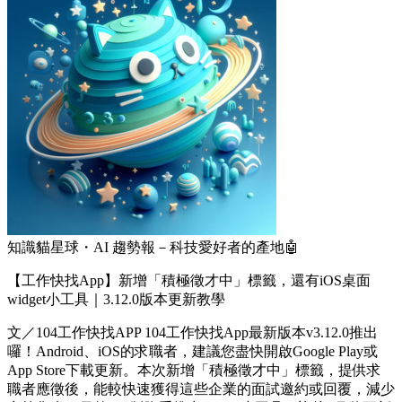
知識貓星球・AI 趨勢報－科技愛好者的產地🤖
【工作快找App】新增「積極徵才中」標籤，還有iOS桌面
widget小工具｜3.12.0版本更新教學
文／104工作快找APP 104工作快找App最新版本v3.12.0推出
囉！Android、iOS的求職者，建議您盡快開啟Google Play或
App Store下載更新。本次新增「積極徵才中」標籤，提供求
職者應徵後，能較快速獲得這些企業的面試邀約或回覆，減少