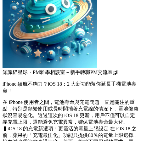
知識貓星球・PM雜學相談室－新手轉職PM交流區🙌
iPhone 續航不夠力？iOS 18：2 大新功能幫你延長手機電池壽
命！
在 iPhone 使用者之間，電池壽命與充電問題一直是關注的重
點，特別是頻繁使用或長時間插著充電線的情況下，電池健康
狀況容易惡化。透過這次的 iOS 18 更新，用戶不僅可以自定
義充電上限，還能避免充電異常，確保電池壽命最大化。
▍iOS 18 的充電新選項：更靈活的電量上限設定 在 iOS 18 之
前，蘋果的「充電最佳化」功能只提供80％的電量上限選擇，