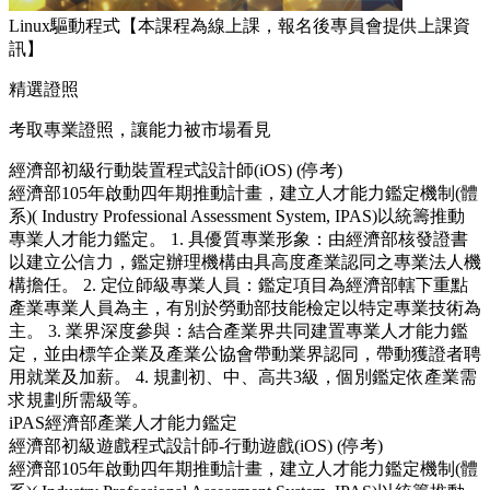
Linux驅動程式【本課程為線上課，報名後專員會提供上課資
訊】
精選證照
考取專業證照，讓能力被市場看見
經濟部初級行動裝置程式設計師(iOS) (停考)
經濟部105年啟動四年期推動計畫，建立人才能力鑑定機制(體
系)( Industry Professional Assessment System, IPAS)以統籌推動
專業人才能力鑑定。 1. 具優質專業形象：由經濟部核發證書
以建立公信力，鑑定辦理機構由具高度產業認同之專業法人機
構擔任。 2. 定位師級專業人員：鑑定項目為經濟部轄下重點
產業專業人員為主，有別於勞動部技能檢定以特定專業技術為
主。 3. 業界深度參與：結合產業界共同建置專業人才能力鑑
定，並由標竿企業及產業公協會帶動業界認同，帶動獲證者聘
用就業及加薪。 4. 規劃初、中、高共3級，個別鑑定依產業需
求規劃所需級等。
iPAS經濟部產業人才能力鑑定
經濟部初級遊戲程式設計師-行動遊戲(iOS) (停考)
經濟部105年啟動四年期推動計畫，建立人才能力鑑定機制(體