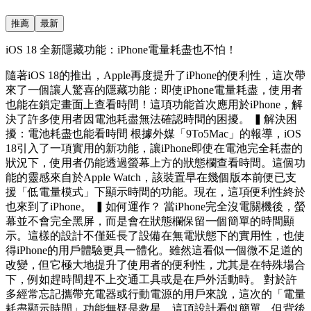
推薦
最新
iOS 18 全新隱藏功能：iPhone電量耗盡也不怕！
隨著iOS 18的推出，Apple再度提升了iPhone的便利性，這次帶
來了一個讓人驚喜的隱藏功能：即使iPhone電量耗盡，使用者
也能在鎖定畫面上查看時間！這項功能首次應用於iPhone，解
決了許多使用者因電池耗盡無法確認時間的困擾。 ▍解決困
擾：電池耗盡也能看時間 根據外媒「9To5Mac」的報導，iOS
18引入了一項實用的新功能，讓iPhone即使在電池完全耗盡的
狀況下，使用者仍能透過螢幕上方的狀態欄查看時間。這個功
能的靈感來自於Apple Watch，該裝置早在幾個版本前便已支
援「低電量模式」下顯示時間的功能。現在，這項便利性終於
也來到了iPhone。 ▍如何運作？ 當iPhone完全沒電關機後，螢
幕並不會完全黑屏，而是會在狀態欄保留一個簡單的時間顯
示。這樣的設計不僅延長了設備在無電狀態下的實用性，也使
得iPhone的用戶體驗更具一體化。雖然這看似一個微不足道的
改變，但它極大地提升了使用者的便利性，尤其是在特殊場合
下，例如趕時間趕不上交通工具或是在戶外活動時。 對於許
多經常忘記攜帶充電器或行動電源的用戶來說，這次的「電量
耗盡顯示時間」功能無疑是救星。這項設計看似簡單，但背後