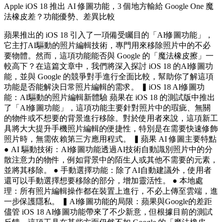
Apple iOS 18 推出 AI 修圖功能，3 個地方輸給 Google One 魔
法橡皮差？功能優勢、差異比較
蘋果推出的 iOS 18 引入了一項備受矚目的「AI修圖功能」，
它主打AI驅動的照片編輯技術，專門用來移除照片中的不必
要物體。然而，這項功能能否與 Google 的「魔法橡皮擦」一
較高下？在這篇文章中，我們將深入探討 iOS 18 的AI修圖功
能，並與 Google 的競爭對手進行全面比較，幫助你了解這項
功能是否能解決日常照片編輯的需求。 ▍iOS 18 AI修圖功
能：AI驅動的照片編輯新體驗 蘋果在 iOS 18 的測試版中推出
了「AI修圖功能」，這項功能主要針對照片中的瑕疵、無關
的物件或不想要的背景進行移除。對於使用者來說，這項新工
具將大大提升手機照片編輯的便捷性，特別是在需要快速修飾
照片時，無需依賴第三方應用程式。 ▍蘋果 AI 修圖主要特點
● AI 驅動技術：AI修圖功能透過AI技術自動識別照片中的分
散注意力的物件，例如背景中的陌生人或其他不需要的元素，
並將其移除。 ● 手動選擇功能：除了AI自動建議外，使用者
還可以手動選擇想要移除的部分，增加靈活性。 ● 本地處
理：所有照片編輯操作都在裝置上進行，不必上傳至雲端，進
一步保護隱私。 ▍AI修圖功能的局限：蘋果與Google的差距
儘管 iOS 18 AI修圖功能帶來了不少新意，但根據目前的測試