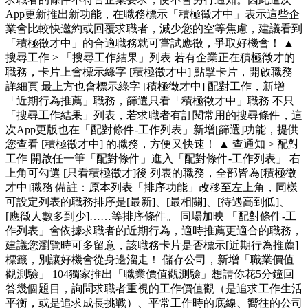
App更新推出新功能，在職務標示「積極徵才中」表示這些企
業會比較快邀約或回覆求職者，減少您的空等焦慮，建議看到
「積極徵才中」的合適職務就可嘗試應徵，爭取好機會！ ▲
搜尋工作 > 「搜尋工作結果」列表 若有企業正在積極徵才的
職務，卡片上會標示綠字 [積極徵才中] 點擊卡片，開啟職務
詳細頁 最上方也會標示綠字 [積極徵才中] 配對工作，新增
「近期行為推薦」職務，篩選只看「積極徵才中」職務 不只
「搜尋工作結果」列表，若求職者有訂閱常用的搜尋條件，這
次App更版也在「配對條件-工作列表」新增[篩選]功能，提供
您查看 [積極徵才中] 的職務，方便又快速！ ▲ 查通知 > 配對
工作 開啟任一筆「配對條件」進入「配對條件-工作列表」 右
上角可勾選 [只看積極徵才]後 列表的職務，全部皆為[積極徵
才中]職務 備註：原本列表「排序功能」改移至左上角，同樣
可設定列表的職務排序是[最新]、[最相關]、[待遇高到低]、
[應徵人數多到少]……等排序條件。 同場加映 「配對條件-工
作列表」會依據求職者的近期行為，適時推薦更適合的職務，
建議您瀏覽時可多留意，該職務卡片是否標示[近期行為推薦]
標籤，別讓好機會從身邊溜走！ 儲存公司，新增「職業價值
觀測驗」 104獨家推出「職業價值觀測驗」想請你花5分鐘回
答幾個題目，詢問求職者重視的工作價值觀（是追求工作生活
平衡，或是追求成長挑戰）、平常工作時的底線、嚮往的公司