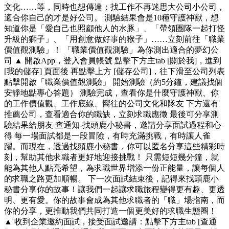
文化……等，同時也想傳達：找工作不再迷思大公司小公司，
適合你自己的才是好公司。 測驗結果會是10種守護神獸，想
知道你是「愛自己也照顧他人的水豚」、「帶領團隊一起打怪
升級的獅子」、「用創意做好事的猴子」……立刻前往「職業
價值觀測驗」！ 「職業價值觀測驗」為你測出適合的夢幻公
司 ▲ 開啟App，登入會員帳號 點擊下方主tab [關於我]，進到
[我的儲存] 頁面後 再點擊上方 [儲存公司]，往下滑至公司列表
點擊開啟「職業價值觀測驗」 開始測驗（約5分鐘，建議找個
安靜地點專心答題） 測驗完成，查看你是什麼守護神獸、你
的工作價值觀、工作底線、嚮往的公司文化和隊友 下方還有
推薦公司，查看適合你的職缺，立刻求職應徵 最後可分享測
驗結果給朋友 查通知-找頭鹿小秘書，邀請分享面試過程和心
得 每一場面試都是一段冒險，有時充滿挑戰，有時讓人雀
躍。而現在，透過找頭鹿小秘書，你可以匿名分享這些精彩時
刻，幫助其他求職者更好地迎接挑戰！ 只需短短幾分鐘，就
能為其他人點亮希望，為求職世界增添一份正能量，讓每個人
的求職之路更加順暢。 下一次面試結束後，記得來找頭鹿小
秘書分享你的故事！讓我們一起讓求職旅程變得更有趣、更透
明、更有愛。你的故事會成為其他求職者的「職」場指南，而
你的分享，更推動我們共同打造一個更美好的求職生態圈！
▲ 收到企業邀約面試，接受面試邀請：點擊下方主tab [查通