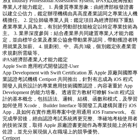
系)( Industry Professional Assessment System, IPAS)以統籌推動
專業人才能力鑑定。 1. 具優質專業形象：由經濟部核發證書
以建立公信力，鑑定辦理機構由具高度產業認同之專業法人機
構擔任。 2. 定位師級專業人員：鑑定項目為經濟部轄下重點
產業專業人員為主，有別於勞動部技能檢定以特定專業技術為
主。 3. 業界深度參與：結合產業界共同建置專業人才能力鑑
定，並由標竿企業及產業公協會帶動業界認同，帶動獲證者聘
用就業及加薪。 4. 規劃初、中、高共3級，個別鑑定依產業需
求規劃所需級等。
iPAS經濟部產業人才能力鑑定
Apple Swift 應用程式開發認證-User
App Development with Swift Certification 系 Apple 原廠與國際專
業認證考試機構 Certiport 共同推出，針對有志成為 iOS 程式
開發人員所設計的專業應用技術國際認證，內容著重於 App
Development 的能力培養。 透過官方教材可瞭解 Swift 程式設
計的基本概念，包括語法、邏輯、結構、函數和模式，及學習
如何使用 Xcode 、Builder Interface 等開發工具建構與運行 iOS
App，及如何在實作應用專案中使用通用 iOS Framework。 在
完成學習後，經由認證考試系統將更完整、準確地考核使用者
的技術深度，取得 Apple 原廠證書更能作為專業技能上的有利
佐證，並充分展現個人在職場上的競爭優勢。
Certiport