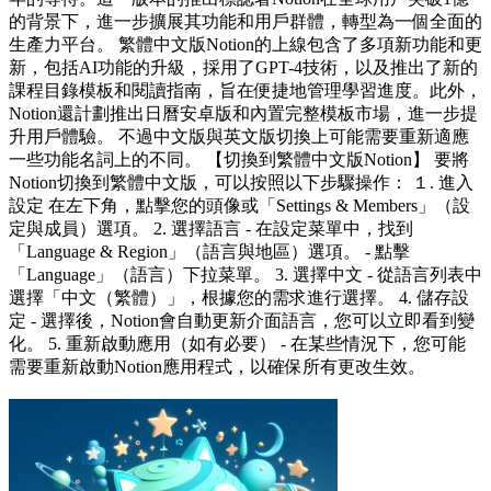
的背景下，進一步擴展其功能和用戶群體，轉型為一個全面的
生產力平台。 繁體中文版Notion的上線包含了多項新功能和更
新，包括AI功能的升級，採用了GPT-4技術，以及推出了新的
課程目錄模板和閱讀指南，旨在便捷地管理學習進度。此外，
Notion還計劃推出日曆安卓版和內置完整模板市場，進一步提
升用戶體驗。 不過中文版與英文版切換上可能需要重新適應
一些功能名詞上的不同。 【切換到繁體中文版Notion】 要將
Notion切換到繁體中文版，可以按照以下步驟操作： １. 進入
設定 在左下角，點擊您的頭像或「Settings & Members」（設
定與成員）選項。 2. 選擇語言 - 在設定菜單中，找到
「Language & Region」（語言與地區）選項。 - 點擊
「Language」（語言）下拉菜單。 3. 選擇中文 - 從語言列表中
選擇「中文（繁體）」，根據您的需求進行選擇。 4. 儲存設
定 - 選擇後，Notion會自動更新介面語言，您可以立即看到變
化。 5. 重新啟動應用（如有必要） - 在某些情況下，您可能
需要重新啟動Notion應用程式，以確保所有更改生效。