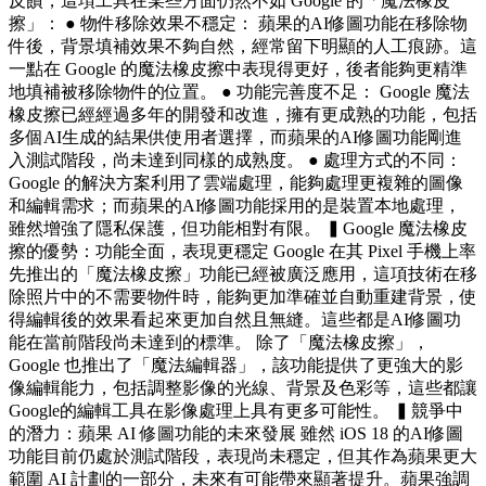
反饋，這項工具在某些方面仍然不如 Google 的「魔法橡皮
擦」： ● 物件移除效果不穩定： 蘋果的AI修圖功能在移除物
件後，背景填補效果不夠自然，經常留下明顯的人工痕跡。這
一點在 Google 的魔法橡皮擦中表現得更好，後者能夠更精準
地填補被移除物件的位置。 ● 功能完善度不足： Google 魔法
橡皮擦已經經過多年的開發和改進，擁有更成熟的功能，包括
多個AI生成的結果供使用者選擇，而蘋果的AI修圖功能剛進
入測試階段，尚未達到同樣的成熟度。 ● 處理方式的不同：
Google 的解決方案利用了雲端處理，能夠處理更複雜的圖像
和編輯需求；而蘋果的AI修圖功能採用的是裝置本地處理，
雖然增強了隱私保護，但功能相對有限。 ▍Google 魔法橡皮
擦的優勢：功能全面，表現更穩定 Google 在其 Pixel 手機上率
先推出的「魔法橡皮擦」功能已經被廣泛應用，這項技術在移
除照片中的不需要物件時，能夠更加準確並自動重建背景，使
得編輯後的效果看起來更加自然且無縫。這些都是AI修圖功
能在當前階段尚未達到的標準。 除了「魔法橡皮擦」，
Google 也推出了「魔法編輯器」，該功能提供了更強大的影
像編輯能力，包括調整影像的光線、背景及色彩等，這些都讓
Google的編輯工具在影像處理上具有更多可能性。 ▍競爭中
的潛力：蘋果 AI 修圖功能的未來發展 雖然 iOS 18 的AI修圖
功能目前仍處於測試階段，表現尚未穩定，但其作為蘋果更大
範圍 AI 計劃的一部分，未來有可能帶來顯著提升。蘋果強調