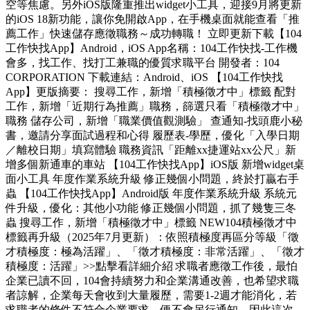
空等焦慮。另外iOS版隆重推出widget小工具，迎接9月將更新
的iOS 18新功能，讓你免開啟App，在手機桌面就能查看「推
薦工作」快速儲存應徵職務～成功轉職！ 立即更新下載【104
工作快找App】Android，iOS App名稱：104工作快找-工作機
會多，找工作、找打工兼職的優質求職平台 開發者：104
CORPORATION 下載連結：Android、iOS 【104工作快找
App】更版摘要： 搜尋工作，新增「積極徵才中」標籤 配對
工作，新增「近期行為推薦」職務，篩選只看「積極徵才中」
職務 儲存公司，新增「職業價值觀測驗」 查通知-找頭鹿小秘
書，邀請分享面試過程和心得 履歷表-學歷，優化「入學日期
／離校日期」填寫體驗 職務資訊「距離xx捷運站xx公尺」新
增多個新通車的車站 【104工作快找App】iOS版 新增widget桌
面小工具 年度作業系統升級 修正幾個小問題，終於打贏右手
蟲 【104工作快找App】Android版 年度作業系統升級 系統元
件升級，優化：其他小功能 修正幾個小問題，抓了幾隻三冬
蟲 搜尋工作，新增「積極徵才中」標籤 NEW104積極徵才中
標籤再升級（2025年7月更新）：依照積極度再區分等級「徵
才積極度：極為活躍」、「徵才積極度：非常活躍」、「徵才
積極度：活躍」>>點擊看詳細介紹 求職者應徵工作後，最怕
企業已讀不回，104會持續努力和企業溝通改善，也希望求職
者諒解，企業每天會收到大量履歷，需要1-2週才能消化，若
求職者的條件不符合企業要求，便不會另行通知。因此這次