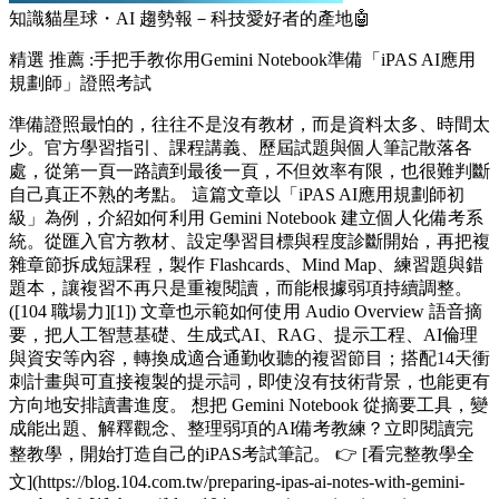
知識貓星球・AI 趨勢報－科技愛好者的產地🤖
精選
推薦 :手把手教你用Gemini Notebook準備「iPAS AI應用
規劃師」證照考試
準備證照最怕的，往往不是沒有教材，而是資料太多、時間太
少。官方學習指引、課程講義、歷屆試題與個人筆記散落各
處，從第一頁一路讀到最後一頁，不但效率有限，也很難判斷
自己真正不熟的考點。 這篇文章以「iPAS AI應用規劃師初
級」為例，介紹如何利用 Gemini Notebook 建立個人化備考系
統。從匯入官方教材、設定學習目標與程度診斷開始，再把複
雜章節拆成短課程，製作 Flashcards、Mind Map、練習題與錯
題本，讓複習不再只是重複閱讀，而能根據弱項持續調整。
([104 職場力][1]) 文章也示範如何使用 Audio Overview 語音摘
要，把人工智慧基礎、生成式AI、RAG、提示工程、AI倫理
與資安等內容，轉換成適合通勤收聽的複習節目；搭配14天衝
刺計畫與可直接複製的提示詞，即使沒有技術背景，也能更有
方向地安排讀書進度。 想把 Gemini Notebook 從摘要工具，變
成能出題、解釋觀念、整理弱項的AI備考教練？立即閱讀完
整教學，開始打造自己的iPAS考試筆記。 👉 [看完整教學全
文](https://blog.104.com.tw/preparing-ipas-ai-notes-with-gemini-