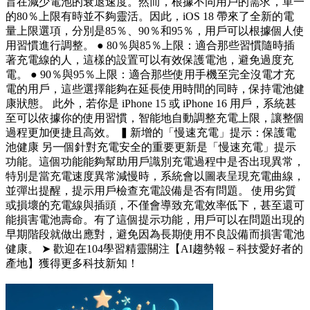
旨在減少電池的衰退速度。然而，根據不同用戶的需求，單一
的80％上限有時並不夠靈活。因此，iOS 18 帶來了全新的電
量上限選項，分別是85％、90％和95％，用戶可以根據個人使
用習慣進行調整。 ● 80％與85％上限：適合那些習慣隨時插
著充電線的人，這樣的設置可以有效保護電池，避免過度充
電。 ● 90％與95％上限：適合那些使用手機至完全沒電才充
電的用戶，這些選擇能夠在延長使用時間的同時，保持電池健
康狀態。 此外，若你是 iPhone 15 或 iPhone 16 用戶，系統甚
至可以依據你的使用習慣，智能地自動調整充電上限，讓整個
過程更加便捷且高效。 ▍新增的「慢速充電」提示：保護電
池健康 另一個針對充電安全的重要更新是「慢速充電」提示
功能。這個功能能夠幫助用戶識別充電過程中是否出現異常，
特別是當充電速度異常減慢時，系統會以圖表呈現充電曲線，
並彈出提醒，提示用戶檢查充電設備是否有問題。 使用劣質
或損壞的充電線與插頭，不僅會導致充電效率低下，甚至還可
能損害電池壽命。有了這個提示功能，用戶可以在問題出現的
早期階段就做出應對，避免因為長期使用不良設備而損害電池
健康。 ➤ 歡迎在104學習精靈關注【AI趨勢報－科技愛好者的
產地】獲得更多科技新知！