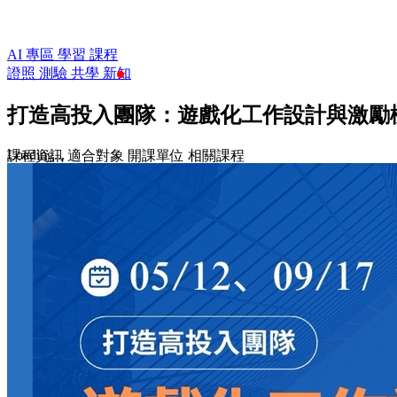
AI 專區
學習
課程
證照
測驗
共學
新知
打造高投入團隊：遊戲化工作設計與激勵機
Loading...
課程資訊
適合對象
開課單位
相關課程
$3,280
$4,800
收藏
前往課程