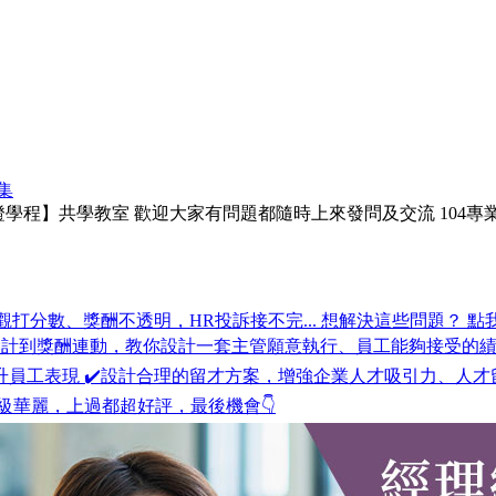
集
認證學程】共學教室 歡迎大家有問題都隨時上來發問及交流 104
打分數、獎酬不透明，HR投訴接不完... 想解決這些問題？ 點我報名 ✨ht
設計到獎酬連動，教你設計一套主管願意執行、員工能夠接受的績
提升員工表現 ✔️設計合理的留才方案，增強企業人才吸引力、人才
級華麗，上過都超好評，最後機會👇