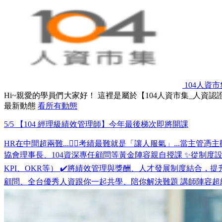
104人資市
Hi~親愛的學員們大家好！ 這裡是屬於【104人資市集_人資
最新動態
看所有動態
5/5 【104 經理級績效管理師】今年最後梯次即將開課
HR在中間超兩難...😵‍💫考績最難就是「讓人服氣」...當主管憑主觀
協會理事長、104資深專任顧問等黃金陣容親自授課 ✨從制度
KPI、OKR等） ✔️將績效管理與獎酬、人才發展制度結合，
顧問、全台優秀人資跟你一起共學、陪你解決難題 講師陣容超