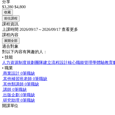
分享
$3,280
$4,800
收藏
前往課程
課程資訊
上課時間
2026/09/17～2026/09/17
查看更多
課程內容
展開全部
適合對象
對以下內容有興趣的人：
• 技能
人力資源制度規劃
團隊建立
流程設計
核心職能
管理學
體驗教育
• 職業
商業設計
0筆職缺
其他補習班老師
0筆職缺
其他類講師
0筆職缺
講師
0筆職缺
出版企劃
0筆職缺
研究助理
0筆職缺
開課單位