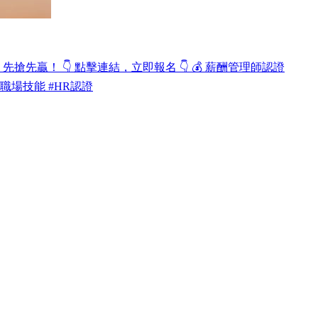
先贏！ 👇 點擊連結，立即報名 👇 💰 薪酬管理師認證
涯升級 #職場技能 #HR認證