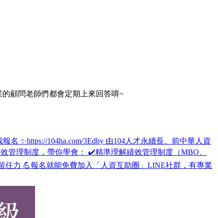
專業的顧問老師們都會定期上來回答唷~
tps://104ha.com/3Edby 由104人才永續長、前中華人資
效管理制度，帶你學會： ✔️精準理解績效管理制度（MBO、
留任力 💪報名就能免費加入「人資互助圈」LINE社群，有專業