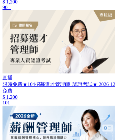
$ 1,200
90
1
直播
限時免費★104招募選才管理師_認證考試★ 2026-12
免費
$ 1,200
101