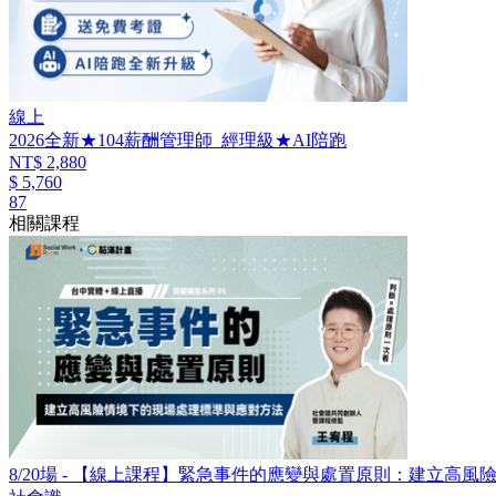
線上
2026全新★104薪酬管理師_經理級★AI陪跑
NT$ 2,880
$ 5,760
87
相關課程
8/20場 - 【線上課程】緊急事件的應變與處置原則：建立高