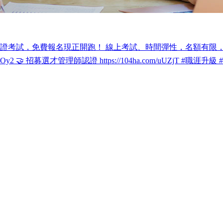
認證考試，免費報名現正開跑！ 線上考試、時間彈性，名額有限，先搶
.com/WaOy2 🤝 招募選才管理師認證 https://104ha.com/uUZjT #職