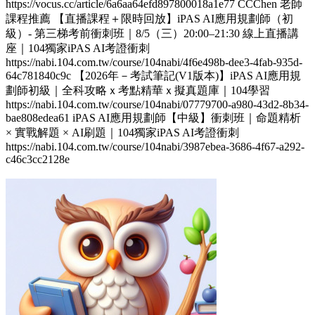
https://vocus.cc/article/6a6aa64efd897800018a1e77 CCChen 老師
課程推薦 【直播課程＋限時回放】iPAS AI應用規劃師（初
級）- 第三梯考前衝刺班｜8/5（三）20:00–21:30 線上直播講
座｜104獨家iPAS AI考證衝刺
https://nabi.104.com.tw/course/104nabi/4f6e498b-dee3-4fab-935d-
64c781840c9c 【2026年－考試筆記(V1版本)】iPAS AI應用規
劃師初級｜全科攻略ｘ考點精華ｘ擬真題庫｜104學習
https://nabi.104.com.tw/course/104nabi/07779700-a980-43d2-8b34-
bae808edea61 iPAS AI應用規劃師【中級】衝刺班｜命題精析
× 實戰解題 × AI刷題​｜104獨家iPAS AI考證衝刺
https://nabi.104.com.tw/course/104nabi/3987ebea-3686-4f67-a292-
c46c3cc2128e