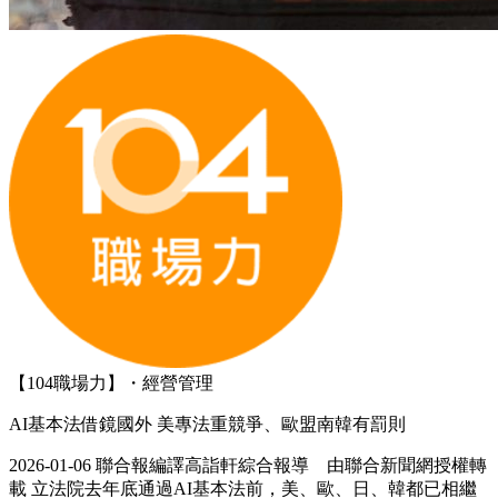
【104職場力】・經營管理
AI基本法借鏡國外 美專法重競爭、歐盟南韓有罰則
2026-01-06 聯合報編譯高詣軒綜合報導 由聯合新聞網授權轉
載 立法院去年底通過AI基本法前，美、歐、日、韓都已相繼