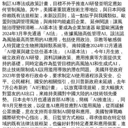
制訂AI專法或政策計畫，目標不外乎推進AI研發並明定應如
何管制風險。其中，美國著重競逐技術主導地位，與日本同樣
仰賴既有法規框架，未新設罰則，這一點似乎與我國類似。歐
盟則強調管理風險，與南韓均能處罰企業。 延伸閱讀：讓風
險治理變得清晰…AI基本法 要成為企業加速器 歐盟歐洲議會
2024年3月率先通過「AI法」，依據風險高低管理AI。該法認
為風險最高而禁用的AI應用，包括使用政治、宗教等敏感個
人特質建立生物辨識歸類系統等。 南韓國會2024年12月通過
「AI發展與建立信任基本法」（AI基本法），今年1月生效，
確立政府在AI研發、資料訓練政策、應用推廣等方面提供支
持的基礎，同時定義作為監管目標的高風險AI和生成式AI，
防止技術限制或AI誤用濫用導致的潛在問題。 美國拜登政府
2023年曾發布行政命令，要求制定AI使用過程涉及安全、公
平、公民權利、國安的相關指引，但川普新政府未延續，去年
7月公布新的「AI行動計畫」，以放寬環境規範，並大幅擴大
對盟友的AI出口，來維持美國對中國大陸的AI技術領先優
勢。 日本去年5月也通過首部AI專法，簡稱「AI推進法」，同
年9月完整生效，以促進AI應用並應對AI濫用風險，從而緩解
公眾擔憂，意在支持而非限制AI開發和應用。 美國智庫戰略
國際研究中心指出，美、日監管方式相似，尋求借助在特定領
域的既有法律法規框架，也偏好針對特定產業和應用個案，進