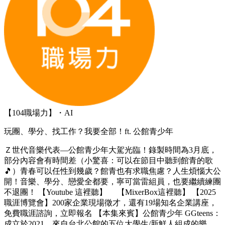
【104職場力】・AI
玩團、學分、找工作？我要全部！ft. 公館青少年
Ｚ世代音樂代表—公館青少年大駕光臨！錄製時間為3月底，
部分內容會有時間差（小驚喜：可以在節目中聽到館青的歌
🎵）青春可以任性到幾歲？館青也有求職焦慮？人生煩惱大公
開！音樂、學分、戀愛全都要，寧可當雷組員，也要繼續練團
不退團！ 【Youtube 這裡聽】 【MixerBox這裡聽】 【2025
職涯博覽會】200家企業現場徵才，還有19場知名企業講座，
免費職涯諮詢，立即報名 【本集來賓】公館青少年 GGteens：
成立於2021，來自台北公館的五位大學生/新鮮人組成的樂