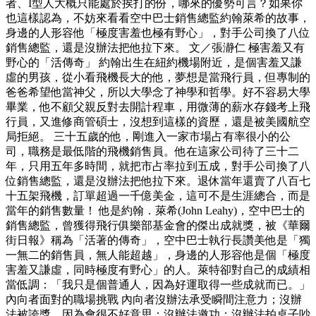
者、I型人大概只能處於挨打的份，哪來的優勢可言？如果你
也這樣認為，不妨來看看空中巴士銷售總監約翰萊希的故事，
身邊的人形容他「極度害羞也極有野心」，對手公司換了八位
銷售總監，還是沒辦法把他拉下來。 文／張瀞仁 極害羞又有
野心的「活傳奇」 約翰出生在紐約機場附近，是個害羞又謙
虛的男孩，從小看飛機長大的他，夢想是當飛行員，但專制的
爸爸希望他當神父，所以大學念了神學和哲學。好不容易大學
畢業，他不顧父親反對去開計程車，用微薄的薪水存錢考上飛
行員，又進修商管碩士，沒想到這樣的資歷，還是被美國航空
局拒絕。 三十五歲的他，剛進入一家市場占有率很小的公
司，職務是最低階的飛機銷售員。他在這家公司待了三十二
年，只用五年多時間，就把市占率拉到五成，對手公司換了八
位銷售總監，還是沒辦法把他拉下來。退休當年還賣了八百七
十五架飛機，訂單超過一千億美金，這可不是生涯總合，而是
當年的銷售數量！ 他是約翰．萊希(John Leahy)，空中巴士的
銷售總監，曾獲得飛行俱樂部基金會的傑出成就獎，被《華爾
街日報》稱為「活著的傳奇」，空中巴士執行長讚美他是「獨
一無二的銷售員，無人能超越」，身邊的人形容他是個「極度
害羞又謙虛，同時極度有野心」的人。萊特卻對自己的成績相
當低調：「我只是個普通人，因為好運取得一些成就而已。」
內向者面對的職場挑戰 內向者沒辦法承受瞬間注意力；沒辦
法被誇獎，因為會很不好意思；沒辦法邀功；沒辦法拍桌子吵