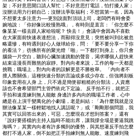
架；不好意思開口請人幫忙；不好意思打電話，怕打擾人家；
沒辦法用力行銷自己；沒辦法爭取福利；不想當第一名，因為
不想要太多注意力──更別說面對頂頭上司，老闆們有時會委
婉地說：「你好像比較慢熟哦」，有時則是直言：「你怎麼不
像某某一樣去跟人家哈啦呢？ 快去！」會議中會因為不喜歡
在大家面前快速表達想法，而顯得沒意見；突然被叫到比被忽
略還慘，有時遇到好心人做球給你，問：「要不要分享一下你
的看法？」彷彿所有的聚光燈「啪」一下都打到身上，你只會
腦袋一片空白，聽到心臟加速跳動的聲音，渴求哪個人趕快來
結束這漫長而難熬的寂靜。對內向者來說，工作的每一天都是
挑戰；職場上，對內向者的誤解更是不勝枚舉。 「內向者不
擅人際關係」這種快速分類的言論或多或少存在，但強將刻板
印象套用在人身 上，只不過是簡便卻粗糙的分類法，人資應
該也不會希望部門主管們依此下定論。 反手拍不行，就把正
手拍和速度練到無人能敵 身邊許多內向的職場工作者，心中
總是在上演千變萬化的小劇場，老是糾結：「為什麼我就是沒
辦法像某某一樣輕鬆地找人講話呢？」或「剛剛那個問題，我
其實可以回答出來的，可惡，怎麼現在才想到答案？」還有
「說好要搭檔的主持人臨時不能出席，讓我撐全場是要逼我跳
海嗎？」其實內向者有許多獨到的優勢，與其想著反手拍怎麼
都打不過人家，倒不如把正手拍練到無人能敵、速度練到飛