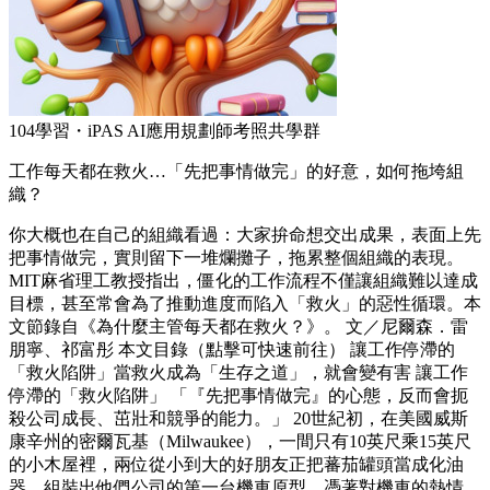
104學習・iPAS AI應用規劃師考照共學群
工作每天都在救火…「先把事情做完」的好意，如何拖垮組
織？
你大概也在自己的組織看過：大家拚命想交出成果，表面上先
把事情做完，實則留下一堆爛攤子，拖累整個組織的表現。
MIT麻省理工教授指出，僵化的工作流程不僅讓組織難以達成
目標，甚至常會為了推動進度而陷入「救火」的惡性循環。本
文節錄自《為什麼主管每天都在救火？》。 文／尼爾森．雷
朋寧、祁富彤 本文目錄（點擊可快速前往） 讓工作停滯的
「救火陷阱」當救火成為「生存之道」，就會變有害 讓工作
停滯的「救火陷阱」 「『先把事情做完』的心態，反而會扼
殺公司成長、茁壯和競爭的能力。」 20世紀初，在美國威斯
康辛州的密爾瓦基（Milwaukee），一間只有10英尺乘15英尺
的小木屋裡，兩位從小到大的好朋友正把蕃茄罐頭當成化油
器，組裝出他們公司的第一台機車原型。憑著對機車的熱情，