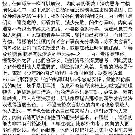
快，任何球來一樣可以解決。 內向者的優勢 1.深度思考 生物
演化過程中，留下來的都是能準確反應環境並適應的基因，由
於神經系統條件不同，相對於外向者的報酬取向，內向者則是
傾向「避免危險、節省力氣、減少失敗」的生存策略。內向者
通常不會說出未經思考的話、不喜歡衝動行事、表達意見前會
深思熟慮，可以讓聽者產生好感，覺得自己被重視，而且言之
有物。這樣的特質讓內向者會在事前充分準備，你不太會看到
內向者因遲到而慌張抵達會場，或趕在截止時間前踩線。 2.善
於傾聽 傾聽是有效溝通的重大要件之一，內向者擅長觀察、
懂得弦外之音，他們會吸收、理解資訊並深度思考，因此更能
了解什麼對他人是重要的、哪些資訊有意義、背後的脈絡是什
麼。電影《少年Pi的奇幻旅程》主角阿迪爾．胡賽恩(Adil
Hussain)形容李安「他的執導風格非常敏感安靜，當他跟你講
話的時候，幾乎是用耳語，從來不會從導演椅上大喊或請助理
轉告，他總是親自溝通。他的溝通不只是言語，更像是一種能
量轉換，讓人有辦法演戲，所以像蘇瑞吉那樣的新手才有辦法
表現得這麼出色。」 不過善於察言觀色的內向者也容易放大
他人想法，有時也會因此為自己帶來壓力，但對於其他人來
說，內向者總可以知道他們的想法與需求。在職場上，這樣的
能力非常有利於談判。 3.專注穩定 比起外向者，內向的人更
能維持深度、專注的狀態，他們可以把注意力集中於眼前最重