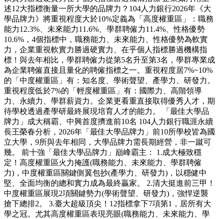
述12大指標衡量一所大學的品牌力？104人力銀行2026年《大
學品牌力》將重視程度大於10%定義為「高度權重區」：職務
能力12.3%、未來能力11.6%、學群聘僱力11.4%、性格優勢
10.6%，4個指標中，職務能力、未來能力、性格優勢為軟實
力，企業重視軟實力勝過硬實力、在乎個人指標勝過機構指
標！與去年相比，學群聘僱力從第5名升至第3名，學群專業成
為企業聘僱直接且量化的聘僱指標之一。重視程度居7%~10%
的「中度權重區」有：知名度、學術聲望、產學力、研發力。
重視程度低於7%的「輕度權重區」有：國際力、高階領導
力、永續力、學群薪資力。企業更看重直接取得優秀人才，期
待學校透過產學研最終展現培育人才的能力。 「最佳大學品
牌力」成大稱霸、中興首度擠進前10名 104人力銀行職涯永續
長王榮春分析，2026年「最佳大學品牌力」前10所學校皆為國
立大學，9所與去年相同，大學品牌力需長期經營，非一蹴可
幾。 前十強「最佳大學品牌力」巔峰霸主： 1.成大極致穩
定！高度權重區火力掩護(職務能力、未來能力、學群聘僱
力)，中度權重區關鍵側翼包抄(產學力、研發力)，以穩健中
堅、全面均衡的總和實力成為最終贏家。 2.清大挺進前三甲！
中度權重區展現2項關鍵勢力(學術聲望、研發力)，強悍逆襲
搶下總排2。 3.臺大超級頂尖！12指標拿下7項第1，居所有大
學之冠。尤其高度權重區表現亮眼(職務能力、未來能力、學