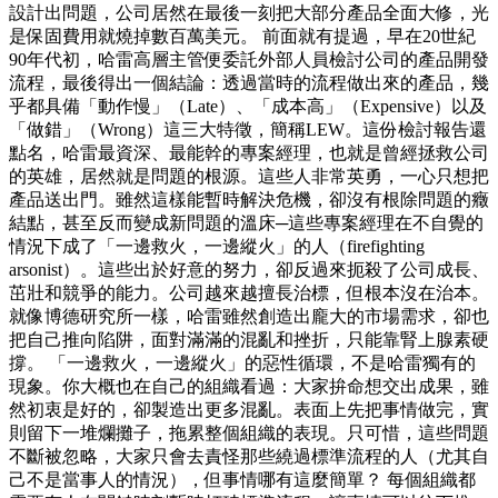
設計出問題，公司居然在最後一刻把大部分產品全面大修，光
是保固費用就燒掉數百萬美元。 前面就有提過，早在20世紀
90年代初，哈雷高層主管便委託外部人員檢討公司的產品開發
流程，最後得出一個結論：透過當時的流程做出來的產品，幾
乎都具備「動作慢」（Late）、「成本高」（Expensive）以及
「做錯」（Wrong）這三大特徵，簡稱LEW。這份檢討報告還
點名，哈雷最資深、最能幹的專案經理，也就是曾經拯救公司
的英雄，居然就是問題的根源。這些人非常英勇，一心只想把
產品送出門。雖然這樣能暫時解決危機，卻沒有根除問題的癥
結點，甚至反而變成新問題的溫床─這些專案經理在不自覺的
情況下成了「一邊救火，一邊縱火」的人（firefighting
arsonist）。這些出於好意的努力，卻反過來扼殺了公司成長、
茁壯和競爭的能力。公司越來越擅長治標，但根本沒在治本。
就像博德研究所一樣，哈雷雖然創造出龐大的市場需求，卻也
把自己推向陷阱，面對滿滿的混亂和挫折，只能靠腎上腺素硬
撐。 「一邊救火，一邊縱火」的惡性循環，不是哈雷獨有的
現象。你大概也在自己的組織看過：大家拚命想交出成果，雖
然初衷是好的，卻製造出更多混亂。表面上先把事情做完，實
則留下一堆爛攤子，拖累整個組織的表現。只可惜，這些問題
不斷被忽略，大家只會去責怪那些繞過標準流程的人（尤其自
己不是當事人的情況），但事情哪有這麼簡單？ 每個組織都