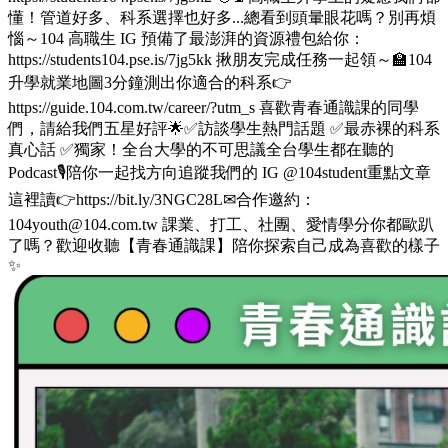
懂！管道好多、科系選擇也好多...總看到頭暈眼花嗎？別再煩
惱～104 高職生 IG 預備了最澎湃的資源禮包給你：
https://students104.pse.is/7jg5kk 揪朋友完成任務一起領～🏫104
升學就業地圖3分鐘測出你適合的科系👉
https://guide.104.com.tw/career/?utm_s 喜歡青春通識課的同學
們，請給我們五星好評🌟✅訪談學生熱門話題 ✅最赤裸的科系
真心話 ✅獨家！全台大學的不可思議全台學生都在聽的
Podcast🎙️陪你一起找方向追蹤我們的 IG @104student重點文章
這裡讀👉https://bit.ly/3NGC28L✉合作邀約：
104youth@104.com.tw 課業、打工、社團、愛情學分你都歐趴
了嗎？歡迎收聽【青春通識課】陪你探索自己成為喜歡的樣子
✨