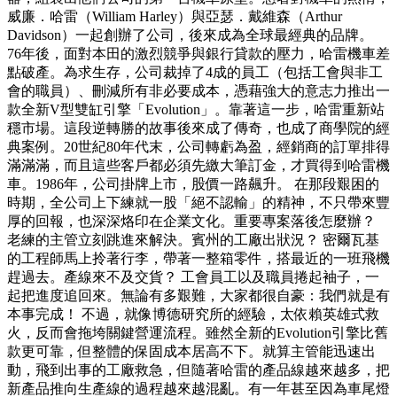
威廉．哈雷（William Harley）與亞瑟．戴維森（Arthur
Davidson）一起創辦了公司，後來成為全球最經典的品牌。
76年後，面對本田的激烈競爭與銀行貸款的壓力，哈雷機車差
點破產。為求生存，公司裁掉了4成的員工（包括工會與非工
會的職員）、刪減所有非必要成本，憑藉強大的意志力推出一
款全新V型雙缸引擎「Evolution」。靠著這一步，哈雷重新站
穩市場。這段逆轉勝的故事後來成了傳奇，也成了商學院的經
典案例。20世紀80年代末，公司轉虧為盈，經銷商的訂單排得
滿滿滿，而且這些客戶都必須先繳大筆訂金，才買得到哈雷機
車。1986年，公司掛牌上市，股價一路飆升。 在那段艱困的
時期，全公司上下練就一股「絕不認輸」的精神，不只帶來豐
厚的回報，也深深烙印在企業文化。重要專案落後怎麼辦？
老練的主管立刻跳進來解決。賓州的工廠出狀況？ 密爾瓦基
的工程師馬上拎著行李，帶著一整箱零件，搭最近的一班飛機
趕過去。產線來不及交貨？ 工會員工以及職員捲起袖子，一
起把進度追回來。無論有多艱難，大家都很自豪：我們就是有
本事完成！ 不過，就像博德研究所的經驗，太依賴英雄式救
火，反而會拖垮關鍵營運流程。雖然全新的Evolution引擎比舊
款更可靠，但整體的保固成本居高不下。就算主管能迅速出
動，飛到出事的工廠救急，但隨著哈雷的產品線越來越多，把
新產品推向生產線的過程越來越混亂。有一年甚至因為車尾燈