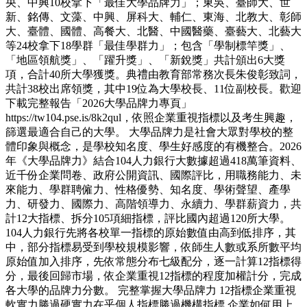
央、中興10校拿下「最佳大學品牌力」；東吳、臺師大、世
新、銘傳、文藻、中興、屏科大、輔仁、東海、北教大、彰師
大、臺體、國體、高餐大、北醫、中國醫藥、臺藝大、北藝大
等24校拿下18學群「最佳學群力」；包含「學制標竿獎」、
「地區領航獎」、「躍升獎」、「新銳獎」共計頒出6大獎
項，合計40所大學獲獎。典禮由教育部常務次長朱俊彰致詞，
共計38校出席領獎，其中19位為大學校長、11位副校長。歡迎
下載完整報告「2026大學品牌力專頁」
https://tw104.pse.is/8k2qul，依照企業重視指標以及考生興趣，
篩選最適合自己的大學。 大學品牌力是社會大眾對學校的整
體印象與概念，是學校知名度、學生好感度的有機整合。2026
年《大學品牌力》結合104人力銀行大數據超過418萬筆資料、
近千份企業問卷、政府公開資訊、國際評比，用職務能力、未
來能力、學群聘僱力、性格優勢、知名度、學術聲望、產學
力、研發力、國際力、高階領導力、永續力、學群薪資力，共
計12大指標、拆分105項細指標，評比國內超過120所大學。
104人力銀行先將各校單一指標的原始數值由高到低排序，其
中，部分指標易受到學校規模影響，依師生人數或系所數平均
原始值加入排序，先依常態分布七級配分，逐一計算12指標得
分，最後回歸市場，依企業重視12指標的程度加權計分，完成
各大學的品牌力分數。 完整掌握大學品牌力 12指標企業重視
軟實力勝過硬實力在乎個人指標勝過機構指標 企業如何用上