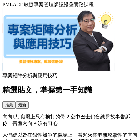
PMI-ACP 敏捷專案管理師認證暨實務課程
專案矩陣分析與應用技巧
精選貼文，掌握第一手知識
推薦
最新
內向I人 職場上只有挨打的份？空中巴士銷售總監故事告訴
你：害羞內向 ≠ 沒有野心
人們總以為在狼性競爭的職場上，看起來柔弱無攻擊性的內向