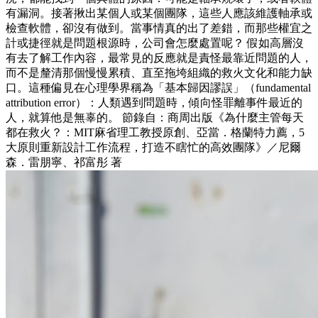
有漏洞。接著揪出某個人或某個團隊，這些人應該維護軸承或
檢查軟體，卻沒有做到。當事情真的出了差錯，而那些權宜之
計或捷徑就是問題根源時，公司會怎麼處置呢？ 假如高層沒
有去了解工作內容，最常見的反應就是責怪最靠近問題的人，
而不是釐清那個慢慢累積、直至拖垮組織的救火文化和能力缺
口。這種偏見在心理學界稱為「基本歸因謬誤」（fundamental
attribution error）：人類遇到問題時，傾向怪罪離事件最近的
人，就算他是無辜的。 節錄自：商周出版《為什麼主管每天
都在救火？：MIT麻省理工教授原創、亞當．格蘭特力薦，5
大原則重新設計工作流程，打造不瞎忙的高效團隊》／尼爾
森．雷朋寧、祁富彤 著