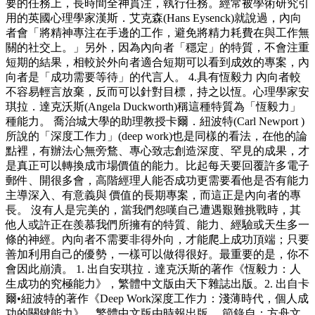
要的任務上，長時間全神貫注，執行任務。經常被學術研究引
用的英國心理學家漢斯．艾克森(Hans Eysenck)就說過，內向
者會「將精神專注在手邊的工作，避免將精力耗費在與工作無
關的社交上。」另外，因為內向者「穩定」的特質，不會注重
短期的結果，相較於外向者適合短期可以看到成效的專案，內
向者是「成功需要等待」的代言人。 4.具有恆毅力 內向者較
不容易輕言放棄，反而可以針對目標，持之以恆。心理學家安
琪拉．達克沃斯(Angela Duckworth)稱這種特質為「恆毅力」
種能力。 喬治城大學的助理教授卡爾．紐波特(Carl Newport )
所說的「深度工作力」(deep work)也是同樣的看法，在他的論
點裡，有辦法心無旁鶩、專心致志創造深度、罕見的成果，才
是真正可以轉換成市場價值的能力。比起每天要回覆許多電子
郵件、開很多會，高階經理人能否成功更需要看他是否有能力
主導深入、有意義與 價值的長期專案，而這正是內向者的專
長。 沒有人是完美的，當我們怨嘆自己遭遇艱難挑戰時，其
他人或許正在羨慕我們所擁有的特質、能力、經驗或天生多一
條的神經。內向者不需要非得外向，才能爬上成功頂端；只要
善加利用自己的優勢，一樣可以做得很好。最重要的是，你不
會因此崩潰。 1. 出自安琪拉．達克沃斯的著作《恆毅力：人
生成功的究極能力》，繁體中文版由天下雜誌出版。2. 出自卡
爾•紐波特的著作《Deep Work深度工作力：淺薄時代，個人成
功的關鍵能力》，繁體中文版由時報出版。 節錄自：方舟文