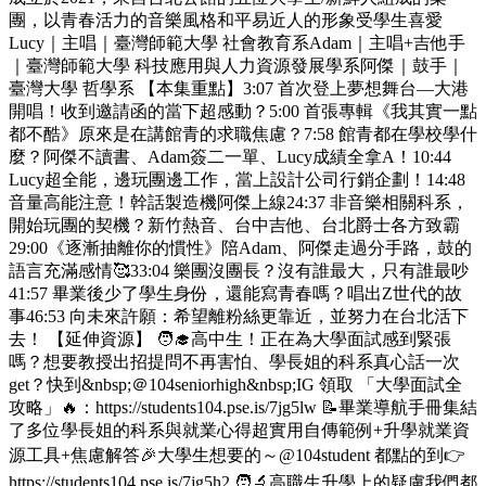
團，以青春活力的音樂風格和平易近人的形象受學生喜愛
Lucy｜主唱｜臺灣師範大學 社會教育系Adam｜主唱+吉他手
｜臺灣師範大學 科技應用與人力資源發展學系阿傑｜鼓手｜
臺灣大學 哲學系 【本集重點】3:07 首次登上夢想舞台—大港
開唱！收到邀請函的當下超感動？5:00 首張專輯《我其實一點
都不酷》原來是在講館青的求職焦慮？7:58 館青都在學校學什
麼？阿傑不讀書、Adam簽二一單、Lucy成績全拿A！10:44
Lucy超全能，邊玩團邊工作，當上設計公司行銷企劃！14:48
音量高能注意！幹話製造機阿傑上線24:37 非音樂相關科系，
開始玩團的契機？新竹熱音、台中吉他、台北爵士各方致霸
29:00《逐漸抽離你的慣性》陪Adam、阿傑走過分手路，鼓的
語言充滿感情🥰33:04 樂團沒團長？沒有誰最大，只有誰最吵
41:57 畢業後少了學生身份，還能寫青春嗎？唱出Z世代的故
事46:53 向未來許願：希望離粉絲更靠近，並努力在台北活下
去！ 【延伸資源】 🧑‍🎓高中生！正在為大學面試感到緊張
嗎？想要教授出招提問不再害怕、學長姐的科系真心話一次
get？快到&nbsp;＠104seniorhigh&nbsp;IG 領取 「大學面試全
攻略」🔥：https://students104.pse.is/7jg5lw 📝畢業導航手冊集結
了多位學長姐的科系與就業心得超實用自傳範例+升學就業資
源工具+焦慮解答🎉大學生想要的～@104student 都點的到👉
https://students104.pse.is/7jg5h2 🧑‍🔬高職生升學上的疑慮我們都