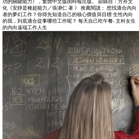
功的關鍵能力》，繁體中文版由時報出版。 節錄自：方舟文
化《安靜是種超能力／張瀞仁 著 》 推薦閱讀： 想找適合內向
者的夢幻工作？你得先知道自己的核心價值與目標 生性內向
的我，到底適合從事哪些工作呢？ 每天自己吃午餐- 文科女生
的內向遠端工作人生