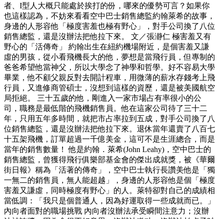
者、I型人大概只能處於挨打的份，哪來的優勢可言？如果你
也這樣認為，不妨來看看空中巴士銷售總監約翰萊希的故事，
身邊的人形容他「極度害羞也極有野心」，對手公司換了八位
銷售總監，還是沒辦法把他拉下來。 文／張瀞仁 極害羞又有
野心的「活傳奇」 約翰出生在紐約機場附近，是個害羞又謙
虛的男孩，從小看飛機長大的他，夢想是當飛行員，但專制的
爸爸希望他當神父，所以大學念了神學和哲學。好不容易大學
畢業，他不顧父親反對去開計程車，用微薄的薪水存錢考上飛
行員，又進修商管碩士，沒想到這樣的資歷，還是被美國航空
局拒絕。 三十五歲的他，剛進入一家市場占有率很小的公
司，職務是最低階的飛機銷售員。他在這家公司待了三十二
年，只用五年多時間，就把市占率拉到五成，對手公司換了八
位銷售總監，還是沒辦法把他拉下來。退休當年還賣了八百七
十五架飛機，訂單超過一千億美金，這可不是生涯總合，而是
當年的銷售數量！ 他是約翰．萊希(John Leahy)，空中巴士的
銷售總監，曾獲得飛行俱樂部基金會的傑出成就獎，被《華爾
街日報》稱為「活著的傳奇」，空中巴士執行長讚美他是「獨
一無二的銷售員，無人能超越」，身邊的人形容他是個「極度
害羞又謙虛，同時極度有野心」的人。萊特卻對自己的成績相
當低調：「我只是個普通人，因為好運取得一些成就而已。」
內向者面對的職場挑戰 內向者沒辦法承受瞬間注意力；沒辦