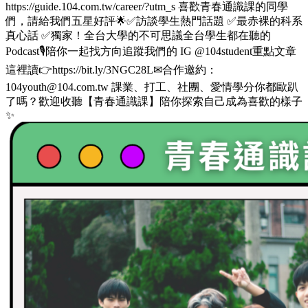
https://guide.104.com.tw/career/?utm_s 喜歡青春通識課的同學
們，請給我們五星好評🌟✅訪談學生熱門話題 ✅最赤裸的科系
真心話 ✅獨家！全台大學的不可思議全台學生都在聽的
Podcast🎙️陪你一起找方向追蹤我們的 IG @104student重點文章
這裡讀👉https://bit.ly/3NGC28L✉合作邀約：
104youth@104.com.tw 課業、打工、社團、愛情學分你都歐趴
了嗎？歡迎收聽【青春通識課】陪你探索自己成為喜歡的樣子
✨