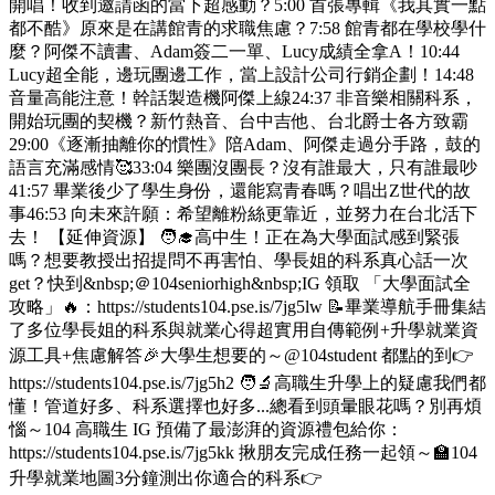
開唱！收到邀請函的當下超感動？5:00 首張專輯《我其實一點
都不酷》原來是在講館青的求職焦慮？7:58 館青都在學校學什
麼？阿傑不讀書、Adam簽二一單、Lucy成績全拿A！10:44
Lucy超全能，邊玩團邊工作，當上設計公司行銷企劃！14:48
音量高能注意！幹話製造機阿傑上線24:37 非音樂相關科系，
開始玩團的契機？新竹熱音、台中吉他、台北爵士各方致霸
29:00《逐漸抽離你的慣性》陪Adam、阿傑走過分手路，鼓的
語言充滿感情🥰33:04 樂團沒團長？沒有誰最大，只有誰最吵
41:57 畢業後少了學生身份，還能寫青春嗎？唱出Z世代的故
事46:53 向未來許願：希望離粉絲更靠近，並努力在台北活下
去！ 【延伸資源】 🧑‍🎓高中生！正在為大學面試感到緊張
嗎？想要教授出招提問不再害怕、學長姐的科系真心話一次
get？快到&nbsp;＠104seniorhigh&nbsp;IG 領取 「大學面試全
攻略」🔥：https://students104.pse.is/7jg5lw 📝畢業導航手冊集結
了多位學長姐的科系與就業心得超實用自傳範例+升學就業資
源工具+焦慮解答🎉大學生想要的～@104student 都點的到👉
https://students104.pse.is/7jg5h2 🧑‍🔬高職生升學上的疑慮我們都
懂！管道好多、科系選擇也好多...總看到頭暈眼花嗎？別再煩
惱～104 高職生 IG 預備了最澎湃的資源禮包給你：
https://students104.pse.is/7jg5kk 揪朋友完成任務一起領～🏫104
升學就業地圖3分鐘測出你適合的科系👉