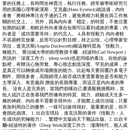
要的任務上，長時間全神貫注，執行任務。經常被學術研究引
用的英國心理學家漢斯．艾克森(Hans Eysenck)就說過，內向
者會「將精神專注在手邊的工作，避免將精力耗費在與工作無
關的社交上。」另外，因為內向者「穩定」的特質，不會注重
短期的結果，相較於外向者適合短期可以看到成效的專案，內
向者是「成功需要等待」的代言人。 4.具有恆毅力 內向者較
不容易輕言放棄，反而可以針對目標，持之以恆。心理學家安
琪拉．達克沃斯(Angela Duckworth)稱這種特質為「恆毅力」
種能力。 喬治城大學的助理教授卡爾．紐波特(Carl Newport )
所說的「深度工作力」(deep work)也是同樣的看法，在他的論
點裡，有辦法心無旁鶩、專心致志創造深度、罕見的成果，才
是真正可以轉換成市場價值的能力。比起每天要回覆許多電子
郵件、開很多會，高階經理人能否成功更需要看他是否有能力
主導深入、有意義與 價值的長期專案，而這正是內向者的專
長。 沒有人是完美的，當我們怨嘆自己遭遇艱難挑戰時，其
他人或許正在羨慕我們所擁有的特質、能力、經驗或天生多一
條的神經。內向者不需要非得外向，才能爬上成功頂端；只要
善加利用自己的優勢，一樣可以做得很好。最重要的是，你不
會因此崩潰。 1. 出自安琪拉．達克沃斯的著作《恆毅力：人
生成功的究極能力》，繁體中文版由天下雜誌出版。2. 出自卡
爾•紐波特的著作《Deep Work深度工作力：淺薄時代，個人成