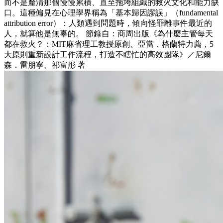
而不是釐清那個慢慢累積、直至拖垮組織的救火文化和能力缺
口。這種偏見在心理學界稱為「基本歸因謬誤」（fundamental
attribution error）：人類遇到問題時，傾向怪罪離事件最近的
人，就算他是無辜的。 節錄自：商周出版《為什麼主管每天
都在救火？：MIT麻省理工教授原創、亞當．格蘭特力薦，5
大原則重新設計工作流程，打造不瞎忙的高效團隊》／尼爾
森．雷朋寧、祁富彤 著