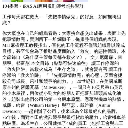
104學習・iPAS AI應用規劃師考照共學群
工作每天都在救火…「先把事情做完」的好意，如何拖垮組
織？
你大概也在自己的組織看過：大家拚命想交出成果，表面上先
把事情做完，實則留下一堆爛攤子，拖累整個組織的表現。
MIT麻省理工教授指出，僵化的工作流程不僅讓組織難以達成
目標，甚至常會為了推動進度而陷入「救火」的惡性循環。本
文節錄自《為什麼主管每天都在救火？》。 文／尼爾森．雷
朋寧、祁富彤 本文目錄（點擊可快速前往） 讓工作停滯的
「救火陷阱」當救火成為「生存之道」，就會變有害 讓工作
停滯的「救火陷阱」 「『先把事情做完』的心態，反而會扼
殺公司成長、茁壯和競爭的能力。」 20世紀初，在美國威斯
康辛州的密爾瓦基（Milwaukee），一間只有10英尺乘15英尺
的小木屋裡，兩位從小到大的好朋友正把蕃茄罐頭當成化油
器，組裝出他們公司的第一台機車原型。憑著對機車的熱情，
威廉．哈雷（William Harley）與亞瑟．戴維森（Arthur
Davidson）一起創辦了公司，後來成為全球最經典的品牌。
76年後，面對本田的激烈競爭與銀行貸款的壓力，哈雷機車差
點破產。為求生存，公司裁掉了4成的員工（包括工會與非工