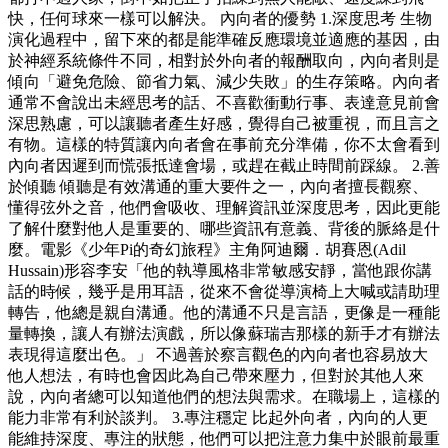
快，任何球來一樣可以解決。 內向者的優勢 1.深度思考 生物
演化過程中，留下來的都是能準確反應環境並適應的基因，由
於神經系統條件不同，相對於外向者的報酬取向，內向者則是
傾向「避免危險、節省力氣、減少失敗」的生存策略。內向者
通常不會說出未經思考的話、不喜歡衝動行事、表達意見前會
深思熟慮，可以讓聽者產生好感，覺得自己被重視，而且言之
有物。這樣的特質讓內向者會在事前充分準備，你不太會看到
內向者因遲到而慌張抵達會場，或趕在截止時間前踩線。 2.善
於傾聽 傾聽是有效溝通的重大要件之一，內向者擅長觀察、
懂得弦外之音，他們會吸收、理解資訊並深度思考，因此更能
了解什麼對他人是重要的、哪些資訊有意義、背後的脈絡是什
麼。電影《少年Pi的奇幻旅程》主角阿迪爾．胡賽恩(Adil
Hussain)形容李安「他的執導風格非常敏感安靜，當他跟你講
話的時候，幾乎是用耳語，從來不會從導演椅上大喊或請助理
轉告，他總是親自溝通。他的溝通不只是言語，更像是一種能
量轉換，讓人有辦法演戲，所以像蘇瑞吉那樣的新手才有辦法
表現得這麼出色。」 不過善於察言觀色的內向者也容易放大
他人想法，有時也會因此為自己帶來壓力，但對於其他人來
說，內向者總可以知道他們的想法與需求。在職場上，這樣的
能力非常有利於談判。 3.專注穩定 比起外向者，內向的人更
能維持深度、專注的狀態，他們可以把注意力集中於眼前最重