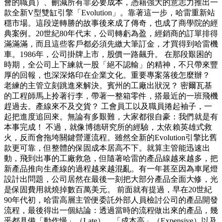
會的職員）、刪減所有非必要成本，憑藉強大的意志力推出一
款全新V型雙缸引擎「Evolution」。靠著這一步，哈雷重新站
穩市場。這段逆轉勝的故事後來成了傳奇，也成了商學院的經
典案例。20世紀80年代末，公司轉虧為盈，經銷商的訂單排得
滿滿滿，而且這些客戶都必須先繳大筆訂金，才買得到哈雷機
車。1986年，公司掛牌上市，股價一路飆升。 在那段艱困的
時期，全公司上下練就一股「絕不認輸」的精神，不只帶來豐
厚的回報，也深深烙印在企業文化。重要專案落後怎麼辦？
老練的主管立刻跳進來解決。賓州的工廠出狀況？ 密爾瓦基
的工程師馬上拎著行李，帶著一整箱零件，搭最近的一班飛機
趕過去。產線來不及交貨？ 工會員工以及職員捲起袖子，一
起把進度追回來。無論有多艱難，大家都很自豪：我們就是有
本事完成！ 不過，就像博德研究所的經驗，太依賴英雄式救
火，反而會拖垮關鍵營運流程。雖然全新的Evolution引擎比舊
款更可靠，但整體的保固成本居高不下。就算主管能迅速出
動，飛到出事的工廠救急，但隨著哈雷的產品線越來越多，把
新產品推向生產線的過程越來越混亂。有一年甚至因為車尾燈
設計出問題，公司居然在最後一刻把大部分產品全面大修，光
是保固費用就燒掉數百萬美元。 前面就有提過，早在20世紀
90年代初，哈雷高層主管便委託外部人員檢討公司的產品開發
流程，最後得出一個結論：透過當時的流程做出來的產品，幾
乎都具備「動作慢」（Late）、「成本高」（Expensive）以及