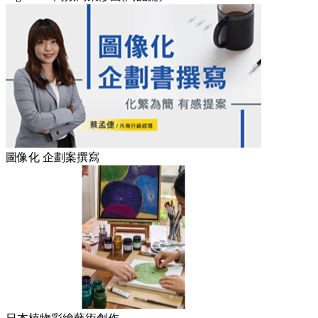
圖像化 企劃案撰寫