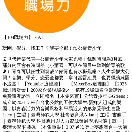
【104職場力】・AI
玩團、學分、找工作？我要全部！ft. 公館青少年
Ｚ世代音樂代表—公館青少年大駕光臨！錄製時間為3月底，
部分內容會有時間差（小驚喜：可以在節目中聽到館青的歌
🎵）青春可以任性到幾歲？館青也有求職焦慮？人生煩惱大公
開！音樂、學分、戀愛全都要，寧可當雷組員，也要繼續練團
不退團！ 【Youtube 這裡聽】 【MixerBox這裡聽】 【2025
職涯博覽會】200家企業現場徵才，還有19場知名企業講座，
免費職涯諮詢，立即報名 【本集來賓】公館青少年 GGteens：
成立於2021，來自台北公館的五位大學生/新鮮人組成的樂
團，以青春活力的音樂風格和平易近人的形象受學生喜愛
Lucy｜主唱｜臺灣師範大學 社會教育系Adam｜主唱+吉他手
｜臺灣師範大學 科技應用與人力資源發展學系阿傑｜鼓手｜
臺灣大學 哲學系 【本集重點】3:07 首次登上夢想舞台—大港