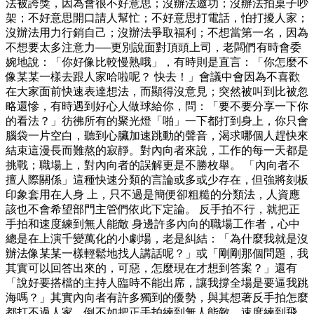
法被誇獎，因為會很不好意思；沒辦法邀功；沒辦法拍桌子吵
架；不好意思開口請人幫忙；不好意思打電話，怕打擾人家；
沒辦法用力行銷自己；沒辦法爭取福利；不想當第一名，因為
不想要太多注意力──更別說面對頂頭上司，老闆們有時會委
婉地說：「你好像比較慢熟哦」，有時則是直言：「你怎麼不
像某某一樣去跟人家哈啦呢？ 快去！」會議中會因為不喜歡
在大家面前快速表達想法，而顯得沒意見；突然被叫到比被忽
略還慘，有時遇到好心人做球給你，問：「要不要分享一下你
的看法？」彷彿所有的聚光燈「啪」一下都打到身上，你只會
腦袋一片空白，聽到心臟加速跳動的聲音，渴求哪個人趕快來
結束這漫長而難熬的寂靜。對內向者來說，工作的每一天都是
挑戰；職場上，對內向者的誤解更是不勝枚舉。 「內向者不
擅人際關係」這種快速分類的言論或多或少存在，但強將刻板
印象套用在人身 上，只不過是簡便卻粗糙的分類法，人資應
該也不會希望部門主管們依此下定論。 反手拍不行，就把正
手拍和速度練到無人能敵 身邊許多內向的職場工作者，心中
總是在上演千變萬化的小劇場，老是糾結：「為什麼我就是沒
辦法像某某一樣輕鬆地找人講話呢？」或「剛剛那個問題，我
其實可以回答出來的，可惡，怎麼現在才想到答案？」還有
「說好要搭檔的主持人臨時不能出席，讓我撐全場是要逼我跳
海嗎？」其實內向者有許多獨到的優勢，與其想著反手拍怎麼
都打不過人家，倒不如把正手拍練到無人能敵、速度練到飛