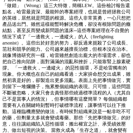
「做錯」（Wrong）這三大特徵，簡稱LEW。這份檢討報告還
點名，哈雷最資深、最能幹的專案經理，也就是曾經拯救公司
的英雄，居然就是問題的根源。這些人非常英勇，一心只想把
產品送出門。雖然這樣能暫時解決危機，卻沒有根除問題的癥
結點，甚至反而變成新問題的溫床─這些專案經理在不自覺的
情況下成了「一邊救火，一邊縱火」的人（firefighting
arsonist）。這些出於好意的努力，卻反過來扼殺了公司成長、
茁壯和競爭的能力。公司越來越擅長治標，但根本沒在治本。
就像博德研究所一樣，哈雷雖然創造出龐大的市場需求，卻也
把自己推向陷阱，面對滿滿的混亂和挫折，只能靠腎上腺素硬
撐。 「一邊救火，一邊縱火」的惡性循環，不是哈雷獨有的
現象。你大概也在自己的組織看過：大家拚命想交出成果，雖
然初衷是好的，卻製造出更多混亂。表面上先把事情做完，實
則留下一堆爛攤子，拖累整個組織的表現。只可惜，這些問題
不斷被忽略，大家只會去責怪那些繞過標準流程的人（尤其自
己不是當事人的情況），但事情哪有這麼簡單？ 每個組織都
需要有人在關鍵時刻暫時打破標準流程，讓事情可以往下推
動。這種臨機應變的做法，有時候對組織來說是一帖非吃不可
的藥，但劑量太多就會變成毒藥。那些「先把事情做完」的好
意，往往讓組織陷入惡性循環：搬出權宜之計、承受績效壓
力、做出短視的決策。 當救火成為「生存之道」，就會變有