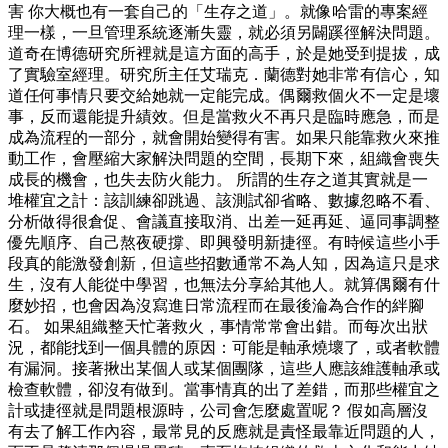
害 你大概也有一套自己的「生存之道」。就像哈雷的專案經
理一樣，一旦管理系統逐漸失靈，就必須另闢蹊徑解決問題。
道奇在博德研究所裡就是這方面的高手，於是她受到提拔，成
了實驗室經理。研究所主任艾瑞克．蘭德對她非常有信心，知
道任何事情只要交給她就一定能完成。偶爾救個火不一定是壞
事，反而還能提升績效。但是當救火不再只是臨時應急，而是
成為流程的一部分，就會開始變得有害。如果只能靠救火來推
動工作，會壓縮大家解決問題的空間，長期下來，組織會喪失
成長的機會，也失去防火能力。 所謂的生存之道其實就是一
堆權宜之計：該訓練卻跳過、該測試卻省略、數據忽略不看、
分析做得很倉促、會議直接取消、出差一延再延、逼同事調整
優先順序、自己熬夜硬撐、即興發明新捷徑。有時候這些小手
段真的能激發創新，但這些招數通常不為人知，因為這只是求
生，沒有人能從中學習，也無法分享給其他人。就算偶爾有什
麼妙招，也會因為沒寫進日常流程而在最後淪為合作的絆腳
石。 如果組織整天忙著救火，事情常常會出錯。而每次出狀
況，都能找到一個具體的原因：可能是軸承燒壞了，或者軟體
有漏洞。接著揪出某個人或某個團隊，這些人應該維護軸承或
檢查軟體，卻沒有做到。當事情真的出了差錯，而那些權宜之
計或捷徑就是問題根源時，公司會怎麼處置呢？ 假如高層沒
有去了解工作內容，最常見的反應就是責怪最靠近問題的人，