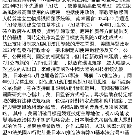
2024年3月率先通過「AI法」，依據風險高低管理AI。該法認
為風險最高而禁用的AI應用，包括使用政治、宗教等敏感個
人特質建立生物辨識歸類系統等。 南韓國會2024年12月通過
「AI發展與建立信任基本法」（AI基本法），今年1月生效，
確立政府在AI研發、資料訓練政策、應用推廣等方面提供支
持的基礎，同時定義作為監管目標的高風險AI和生成式AI，
防止技術限制或AI誤用濫用導致的潛在問題。 美國拜登政府
2023年曾發布行政命令，要求制定AI使用過程涉及安全、公
平、公民權利、國安的相關指引，但川普新政府未延續，去年
7月公布新的「AI行動計畫」，以放寬環境規範，並大幅擴大
對盟友的AI出口，來維持美國對中國大陸的AI技術領先優
勢。 日本去年5月也通過首部AI專法，簡稱「AI推進法」，同
年9月完整生效，以促進AI應用並應對AI濫用風險，從而緩解
公眾擔憂，意在支持而非限制AI開發和應用。 美國智庫戰略
國際研究中心指出，美、日監管方式相似，尋求借助在特定領
域的既有法律法規框架，也偏好針對特定產業和應用個案，進
行與特定風險相應的監管。各國AI政策的差異也反映國家戰
略。 其中，美國明確目標是競逐技術主導地位，視AI為能改
變地緣政治權力平衡的戰略資產，日本則優先考慮促進大眾對
AI的信任，是聚焦產業政策、合作式路線。 AI法 國際比較 歐
盟AI法美國AI行動計畫日本AI推進法南韓AI基本法台灣AI基