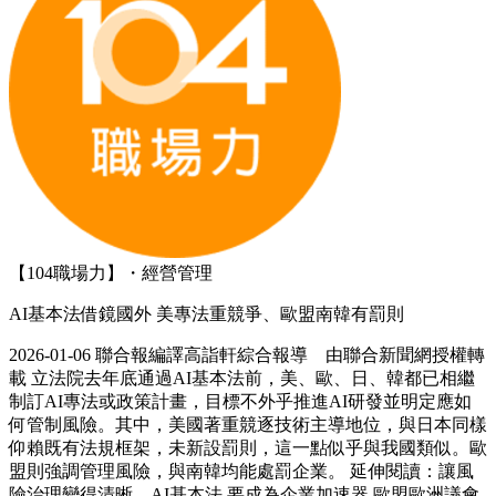
【104職場力】・經營管理
AI基本法借鏡國外 美專法重競爭、歐盟南韓有罰則
2026-01-06 聯合報編譯高詣軒綜合報導 由聯合新聞網授權轉
載 立法院去年底通過AI基本法前，美、歐、日、韓都已相繼
制訂AI專法或政策計畫，目標不外乎推進AI研發並明定應如
何管制風險。其中，美國著重競逐技術主導地位，與日本同樣
仰賴既有法規框架，未新設罰則，這一點似乎與我國類似。歐
盟則強調管理風險，與南韓均能處罰企業。 延伸閱讀：讓風
險治理變得清晰…AI基本法 要成為企業加速器 歐盟歐洲議會