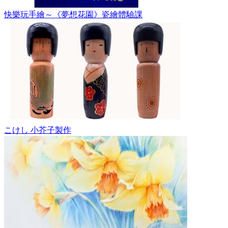
快樂玩手繪～《夢想花園》瓷繪體驗課
こけし 小芥子製作