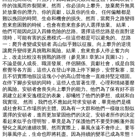
停的強風而炸裂開來。然而，你必須向上攀升。放棄爬升無異
於放棄你的潛力、你的貢獻，以及你的生命。 任何偏離都是
難以挽回的時間、生命和機會的損失。然而，當爬升之路變得
愈來愈困難的時候，也會有愈來愈多的人選擇放棄。 結果，
他們可能因此誤入四條危險的岔路。選擇這些岔路是在面對逆
境時，可能有害的反應模式—但這些都是可以避免的。 岔路
一：爬升者變成安頓者 高山似乎難以征服。向上攀升的逆境
讓爬升變得更具挑戰和風險。結果，愈來愈多人停止奮力向
上，改走比較沒有挑戰的路徑（參見第1 章第24 頁圖1-2）。
不論是個人成長、職涯發展、伴侶關係、貢獻社會，或是自我
察覺等各方面，這些人在登山半路上停下腳步，安營紮寨，並
且不切實際地假設這塊小小的高山營地會一直維持堅定穩固。
在停下腳步安頓的同時，這些人也冒著生理、心理和情緒萎靡
的風險。安頓者會喪失向上攀升的能力。他們為了保有好不容
易建立起來安逸穩定的表象，卻犧牲了他們的夢想、成就和自
我實現。 然而，我們也不應如此苛求安頓者，畢竟他們是構
成社會和工作場所的主體。因為有一大群和他們一樣做出類似
選擇的安頓者，進而更加鞏固他們的決定。安頓者所作的決定
看起來似乎合理明智，畢竟是為了保護他們不要受到帳蓬外面
變化之風的連續吹襲。然而實際上，暴風永遠不會停止。要等
到暴風停止，生命也即將耗盡。因為持續的變革已成為常態！