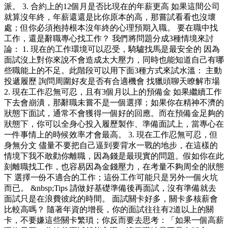
派。 3. 合約上的12個月是否比現在的年薪更高 如果這間公司
就算沒年終，年薪還還是比你原本的高，那嘗試看看也沒壞
處；但你必須抱持根本沒年終的心理預期入職。 要在職中找
工作，還是辭職專心找工作？ 我們將問題分成3種情境來討
論： 1. 現在的工作環境可以忍受，騎驢找馬是最安全的 因為
面試沒上對你來說不會造成太大壓力，同時也能知道自己有哪
些職能上的不足。此階段可以用下面3種方式來試水溫： 主動
投遞履歷 詢問周圍好友是否有合適機會 找獵頭聊天瞭解市場
2. 現在工作忍無可忍，且有3個月以上的預備金 如果繼續工作
下去會崩潰，那辭職未嘗不是一個選擇；如果你在精神不濟的
狀態下面試，通常不會獲得一個好的回應。而在預備金足夠的
狀態下，你可以全身心投入履歷製作、準備面試上，當專心在
一件事情上的時候效率才會最高。 3. 現在工作忍無可忍，但
身無分文 儘量不要把自己逼到要背水一戰的地步，在這樣的
情境下我不敢勸你離職，因為錢是最現實的問題。假如你在此
刻離職找工作，也容易因為金錢壓力，在考量不夠周全的狀態
下 選擇一份不適合的工作；這份工作可能只是另外一個火坑
而已。 &nbsp;Tips 請做好基礎準備後再面試，沒有準備就去
面試只是在浪費彼此的時間。 面試關卡好多，關卡多核薪會
比較高嗎？ 隨著年資的增長，你的面試往往有2道以上的關
卡，不要嫌這些關卡繁瑣；你反而要去思考：「如果一個高薪