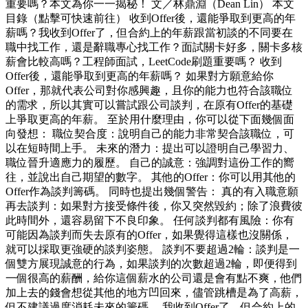
重要嗎？本文為你一一揭秘！ 文／林鼎淵（Dean Lin） 本文
目錄（點擊可快速前往） 收到Offer後，還能爭取到更高的年
薪嗎？我收到Offer了，但合約上的年薪跟當初談的不同要在
職中找工作，還是辭職專心找工作？面試關卡好多，關卡多核
薪會比較高嗎？工程師面試，LeetCode刷題重要嗎？ 收到
Offer後，還能爭取到更高的年薪嗎？ 如果對方願意給你
Offer，那就代表公司對你感興趣，且你的能力也符合該職位
的需求，所以其實可以嘗試跟公司談判，在原有Offer的基礎
上爭取更高的年薪。 至於用什麼理由，你可以從下面幾個面
向發想： 職位契合度：說明自己的能力非常契合該職位，可
以在短時間上手。 未來的潛力：提出可以證明自己學習力、
職位晉升適應力的履歷。 自己的誠意：強調對這份工作的嚮
往，並說出自己期望的數字。 其他的Offer：你可以用其他的
Offer作為談判籌碼。 同時也提出幾個警告： 真的有入職意願
再去談判：如果對方接受條件後，你又突然毀約；除了浪費彼
此時間外，還容易留下不良印象。 任何談判都有風險：你有
可能因為談判而失去原有的Offer，如果覺得這樣也沒關係，
就可以採取更強硬的談判姿態。 談判不要超過2輪：談判是一
個雙方展現誠意的行為，如果談判的次數超過2輪，即便得到
一個很高的薪酬，給你這個薪水的公司還是會有點不爽，他們
加上去的錢會想從其他的地方凹回來，儘管跳槽是為了高薪，
但不建議過度消耗未來的籌碼。 我收到Offer了，但合約上的