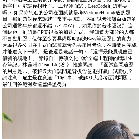
數字也可能讓你想吐血。 工程師面試，LeetCode刷題重要
嗎？ 如果你想進的公司在面試就是考Medium/Hard等級的題
目，那刷題對你來說就非常重要 XD。 在面試考很難白板題的
公司通常年薪都還不錯（>120W），如果你的薪水還沒到 這
個級距，刷題是CP值很高的加薪方式。 我知道大部分的人都
不喜歡刷題，但你至少要具備即時解決Easy等級題目的實力，
因為很多公司在正式面試前就會先丟題目考你，在時間內完成
才能進入下一關。 最後還是老話一句：「選擇最能展現自己
優勢的場地！」 節錄自：博碩文化《給全端工程師的職涯生
存筆記／林鼎淵 (Dean Lin)著 》 推薦閱讀： 「面試官問這題
的用意是…」破解５大面試問題背後含意 想打贏面試勝仗？
請注意：雇主最在意這「10件事」 破解９大必考面試問題，
最佳回答範例看這篇保證得分