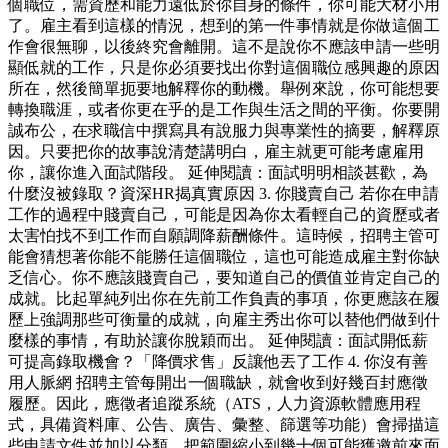
個職位，需資歷和能力遠低於你自身的條件，你可能大材小用
了。雇主看到這樣的情況，想到的第一件事情就是你做這個工
作會很無聊，以後終究會離開。這不是說你不應該申請一些明
顯低就的工作，只是你必須要找出你對這個職位感興趣的原因
所在，然後簡單扼要地解釋你的動機。舉例來說，你可能想要
轉換職涯，或者你更在乎的是工作與生活之間的平衡。你要開
誠布公，在求職信中撰寫具有說服力與專業性的摘要，解釋原
因。只要把你的故事說清楚講明白，雇主就更可能考慮雇用
你，讓你進入面試階段。 延伸閱讀：面試明明相談甚歡，為
什麼沒被錄取？資深HR揭真實原因 3. 你賤賣自己 若你在申請
工作的過程中賤賣自己，可能是因為你太看輕自己的資歷或者
太害怕找不到工作而自願調降薪酬條件。這時候，招聘主管可
能會猜想著你能不能勝任這個職位，這也可能造成雇主對你缺
乏信心。你不應該賤賣自己，要知道自己的價值並肯定自己的
成就。比起單純列出你在先前工作負責的事項，你更應該在履
歷上強調那些可衡量的成就，向雇主秀出你可以替他們做到什
麼樣的事情，有助於讓你脫穎而出。 延伸閱讀：面試開低薪
可提高錄取機會？「降價求售」反讓他丟了工作 4. 你沒有善
用人脈網 招聘主管每開出一個職缺，就會收到好幾百封應徵
履歷。因此，應徵者追蹤系統（ATS，人力資源軟體應用程
式，具備資料庫、公告、廣告、彙整、篩選等功能）會掃描這
些申請文件並加以分類，把範圍縮小到幾十個可能獲邀前來面