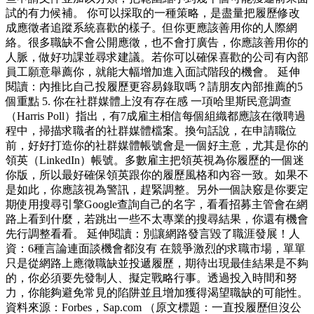
試的有力候補。 你可以採取的一種策略，是盡量把履歷修改
成應徵者追蹤系統喜歡的樣子。但你更應該善用你的人際網
絡。很多職缺不會公開應徵，也不會打廣告，你應該善用你的
人脈，做好功課並尋求建議。若你可以確保喜歡的公司有內部
員工願意舉薦你，就能大幅增加進入面試階段的機會。 延伸
閱讀：內推比自己投履歷更容易錄取嗎？請朋友內部推薦的5
個重點 5. 你在社群媒體上沒有存在感 一項哈里斯民意調查
（Harris Poll）指出，有7成雇主相信每個組織都應該在徵聘過
程中，掃描求職者的社群媒體檔案。換句話說，在申請職位
前，好好打造你的社群媒體帳號會是一個好主意，尤其是你的
領英（LinkedIn）帳號。多數雇主把領英視為你履歷的一個迷
你版，所以最好確保領英跟你的履歷風格和內容一致。如果不
是如此，你應該視為警訊，趕緊調整。另外一個訣竅是你要定
期使用搜尋引擎Google查詢自己的名字，看看招募主管會在網
路上看到什麼，若跳出一些不太專業的搜尋結果，你還有機會
先行調整看看。 延伸閱讀：別讓網路發言毀了職涯發展！人
資：6種言論連面談機會都沒有 在競爭激烈的求職市場，單單
只是從網路上應徵職缺並投遞履歷，期待出現最佳結果是不夠
的，你必須要先發制人、擬定戰略行事。透過投入時間和努
力，你能夠避免常見的陷阱並且增加獲得渴望職缺的可能性。
資料來源：Forbes，Sap.com （原文標題：一直投履歷但沒公