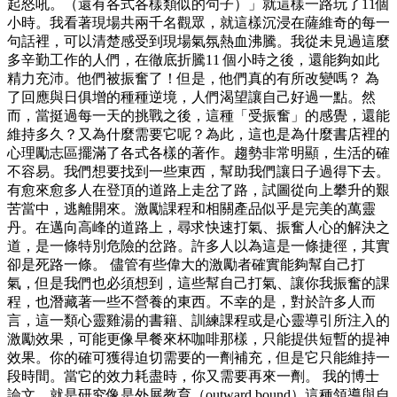
起怒吼。（還有各式各樣類似的句子）」就這樣一路玩了11個
小時。我看著現場共兩千名觀眾，就這樣沉浸在薩維奇的每一
句話裡，可以清楚感受到現場氣氛熱血沸騰。我從未見過這麼
多辛勤工作的人們，在徹底折騰11 個小時之後，還能夠如此
精力充沛。他們被振奮了！但是，他們真的有所改變嗎？ 為
了回應與日俱增的種種逆境，人們渴望讓自己好過一點。然
而，當挺過每一天的挑戰之後，這種「受振奮」的感覺，還能
維持多久？又為什麼需要它呢？為此，這也是為什麼書店裡的
心理勵志區擺滿了各式各樣的著作。趨勢非常明顯，生活的確
不容易。我們想要找到一些東西，幫助我們讓日子過得下去。
有愈來愈多人在登頂的道路上走岔了路，試圖從向上攀升的艱
苦當中，逃離開來。激勵課程和相關產品似乎是完美的萬靈
丹。在邁向高峰的道路上，尋求快速打氣、振奮人心的解決之
道，是一條特別危險的岔路。許多人以為這是一條捷徑，其實
卻是死路一條。 儘管有些偉大的激勵者確實能夠幫自己打
氣，但是我們也必須想到，這些幫自己打氣、讓你我振奮的課
程，也潛藏著一些不營養的東西。不幸的是，對於許多人而
言，這一類心靈雞湯的書籍、訓練課程或是心靈導引所注入的
激勵效果，可能更像早餐來杯咖啡那樣，只能提供短暫的提神
效果。你的確可獲得迫切需要的一劑補充，但是它只能維持一
段時間。當它的效力耗盡時，你又需要再來一劑。 我的博士
論文，就是研究像是外展教育（outward bound）這種領導與自