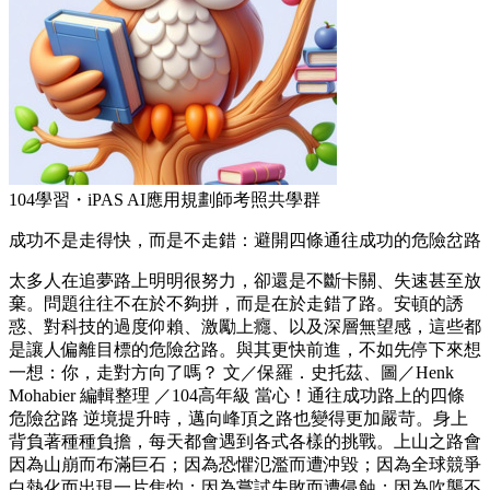
104學習・iPAS AI應用規劃師考照共學群
成功不是走得快，而是不走錯：避開四條通往成功的危險岔路
太多人在追夢路上明明很努力，卻還是不斷卡關、失速甚至放
棄。問題往往不在於不夠拼，而是在於走錯了路。安頓的誘
惑、對科技的過度仰賴、激勵上癮、以及深層無望感，這些都
是讓人偏離目標的危險岔路。與其更快前進，不如先停下來想
一想：你，走對方向了嗎？ 文／保羅．史托茲、圖／Henk
Mohabier 編輯整理 ／104高年級 當心！通往成功路上的四條
危險岔路 逆境提升時，邁向峰頂之路也變得更加嚴苛。身上
背負著種種負擔，每天都會遇到各式各樣的挑戰。上山之路會
因為山崩而布滿巨石；因為恐懼氾濫而遭沖毀；因為全球競爭
白熱化而出現一片焦灼；因為嘗試失敗而遭侵蝕；因為吹襲不