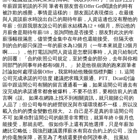
年薪跟當初談的不同 筆者有朋友曾在Offer Get閱讀合約時有
被詐欺的感覺，事情是這樣的： 朋友面試表現傑出，在最後
與人資談薪水時說出自己的期待年薪，人資這邊也沒有壓他的
年薪；但跟我朋友說公司的薪水結構為12 + 6個月，所以他的
月薪會是期待年薪/18，並詢問他是否接受；朋友對此次的年
薪漲幅很滿意，儘管獎金集中在年終也還能接受。 但隔天收
到的合約卻只保證一年的薪水為12個月（一年本來就是12個月
啊……），他打電話詢問人資這是怎麼回事時，人資只給制式
的回覆：「合約依照公司規定，至於獎金的部分，去年與你相
同部門的同事年終都有6個月。」 於是他很崩潰的跑來跟筆者
討論如何處理這個Offer，我當時給他幾個指標判斷： 1. 這間
公司完成承諾的可信度 建議把求職天眼通、PTT、Dcard討論
區中跟這間公司有關的留言通通看一遍，如果這間公司過去有
沒完成的承諾通常都會被爆料，不要不信邪，要相信前人的遺
言啊（誤。 如果在網路上找不到相關資訊，就只能賭公司的
人品了；但公司每年的經營狀況與市場環境都不一樣，所以沒
載入合約的獎金變數也很大。 2. 自己是不是真的非這間公司
不可 如果你對這間公司的願景非常嚮往，就算年終 0 個月也
能接受，那就去吧。 假如你手上還有其他選擇，只是年薪加
總比它略低；我強烈建議選擇薪水有寫在合約上的公司，沒合
約你毫無保障，甚至為了考績還要拼命阿諛奉承、 拉黨結