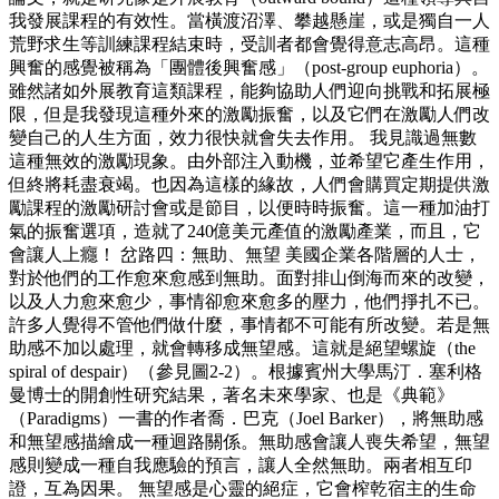
我發展課程的有效性。當橫渡沼澤、攀越懸崖，或是獨自一人
荒野求生等訓練課程結束時，受訓者都會覺得意志高昂。這種
興奮的感覺被稱為「團體後興奮感」（post-group euphoria）。
雖然諸如外展教育這類課程，能夠協助人們迎向挑戰和拓展極
限，但是我發現這種外來的激勵振奮，以及它們在激勵人們改
變自己的人生方面，效力很快就會失去作用。 我見識過無數
這種無效的激勵現象。由外部注入動機，並希望它產生作用，
但終將耗盡衰竭。也因為這樣的緣故，人們會購買定期提供激
勵課程的激勵研討會或是節目，以便時時振奮。這一種加油打
氣的振奮選項，造就了240億美元產值的激勵產業，而且，它
會讓人上癮！ 岔路四：無助、無望 美國企業各階層的人士，
對於他們的工作愈來愈感到無助。面對排山倒海而來的改變，
以及人力愈來愈少，事情卻愈來愈多的壓力，他們掙扎不已。
許多人覺得不管他們做什麼，事情都不可能有所改變。若是無
助感不加以處理，就會轉移成無望感。這就是絕望螺旋（the
spiral of despair）（參見圖2-2）。根據賓州大學馬汀．塞利格
曼博士的開創性研究結果，著名未來學家、也是《典範》
（Paradigms）一書的作者喬．巴克（Joel Barker），將無助感
和無望感描繪成一種迴路關係。無助感會讓人喪失希望，無望
感則變成一種自我應驗的預言，讓人全然無助。兩者相互印
證，互為因果。 無望感是心靈的絕症，它會榨乾宿主的生命