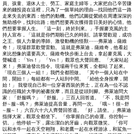
員、孩童、退休人士、勞工、家庭主婦等，大家把自己辛苦賺
來的錢投資在這裡，只為了一個單純的理由—找回他們這一路
走來失去的東西：他們的動機。他們試圖從縈繞在周遭深深的
無助感中，找到出路；他們想要再次獲得昔日美好的心情。他
們想要掌握人生。 「這一刻，終於到來。」手握麥克風的主
持人宣布，「這就是你們期盼已久的時刻。請掌聲歡迎，成功
之王、個人力量的導師、激發動機的怪獸⋯⋯弗萊迪．薩維
奇！」現場群眾歡聲雷動。 這就是弗萊迪．薩維奇，他看起
來比想像的還要高大。薩維奇快步衝上台去，拿起麥克風，大
聲喊道：「Yes！」 「Yes！」觀眾也大聲回應。 「大家站起
來！」弗萊迪發出指令。現場兩千位來賓，全都站 了起來。
「現在三個人一組！」我們全都照做。 「其中一個人站在中
間，開始！」每組都有一人站到中間。 「給他全身按摩，開
始！」 我發現自己和一位穿著西裝的男士，正在為一位不認
識的任職於大學的祕書按摩，而且是從頭到腳。 弗萊迪問大
家：「舒服嗎？」 「舒服。」三百人回答道。 「不，我是問
舒∼服∼嗎？」弗萊迪提高音量，再問一次。 「哦∼！很∼舒
∼服∼！」六百六十六人齊聲回答道。 「好，請坐。」弗萊迪
指揮大家，觀眾全都坐下。 「你掌握自己的命運。你控制一
切。」他停頓一下，露出潔白的牙齒，向觀眾微笑。 「你可
以和水牛一起在天空翱翔，和老鷹一起在水裡游泳，和鯊魚一