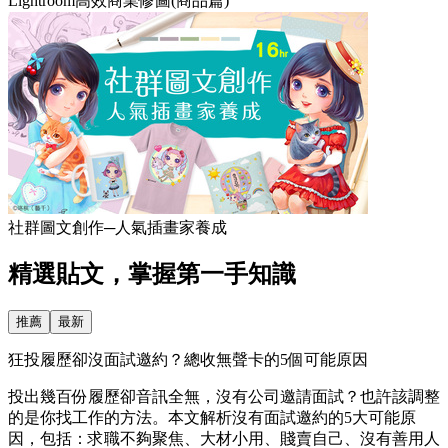
Lightroom高效商業修圖(商品篇)
社群圖文創作─人氣插畫家養成
精選貼文，掌握第一手知識
推薦
最新
狂投履歷卻沒面試邀約？總收無聲卡的5個可能原因
投出幾百份履歷卻音訊全無，沒有公司邀請面試？也許該調整
的是你找工作的方法。本文解析沒有面試邀約的5大可能原
因，包括：求職不夠聚焦、大材小用、賤賣自己、沒有善用人