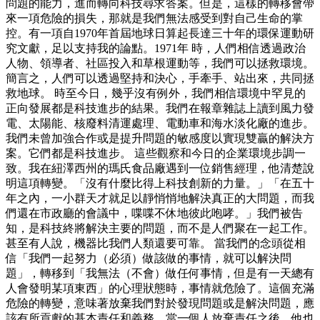
問題的能力，進而轉向科技尋求答案。但是，這樣的轉移會帶
來一項危險的損失，那就是我們無法感受到對自己生命的掌
控。有一項自1970年首屆地球日算起長達三十年的環保運動研
究文獻，足以支持我的論點。1971年 時，人們相信透過政治
人物、領導者、社區投入和草根運動等，我們可以拯救環境。
簡言之，人們可以透過堅持和決心，手牽手、站出來，共同拯
救地球。 時至今日，幾乎沒有例外，我們相信環境中罕見的
正向發展都是科技進步的結果。我們在報章雜誌上讀到風力發
電、太陽能、核廢料清運處理、電動車和海水淡化廠的進步。
我們未曾加強合作或是提升問題的敏感度以實現雙贏的解決方
案。它們都是科技進步。 這些觀察和今日的企業環境步調一
致。我在紐澤西州的瑪氏食品廠遇到一位銷售經理，他清楚說
明這項轉變。「沒有什麼比得上科技創新的力量。」「在五十
年之內，一小群天才就足以靜悄悄地解決真正的大問題，而我
們還在市政廳的會議中，喋喋不休地彼此咆哮。」我們被告
知，是科技終將解決主要的問題，而不是人們聚在一起工作。
甚至有人說，機器比我們人類還要可靠。 當我們的念頭從相
信「我們一起努力（必須）做該做的事情，就可以解決問
題」，轉移到「我無法（不會）做任何事情，但是有一天總有
人會發明某項東西」的心理狀態時，事情就危險了。這個充滿
危險的轉變，意味著放棄我們對於發現問題或是解決問題，應
該有所貢獻的基本責任和義務。當一個人放棄責任之後，他也