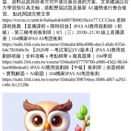
益、資料品質與部署方式中選出最合適的方案。文章建議以官
方學習指引為主軸，搭配歷屆試題及最新 AI 趨勢進行整合複
習。 點此閱讀完整文章
https://vocus.cc/article/6a6aa64efd897800018a1e77 CCChen 老師
課程推薦 【直播課程＋限時回放】iPAS AI應用規劃師（初
級）- 第三梯考前衝刺班｜8/5（三）20:00–21:30 線上直播講
座｜104獨家iPAS AI考證衝刺
https://nabi.104.com.tw/course/104nabi/4f6e498b-dee3-4fab-935d-
64c781840c9c 【2026年－考試筆記(V1版本)】iPAS AI應用規
劃師初級｜全科攻略ｘ考點精華ｘ擬真題庫｜104學習
https://nabi.104.com.tw/course/104nabi/07779700-a980-43d2-8b34-
bae808edea61 iPAS AI應用規劃師【中級】衝刺班｜命題精析
× 實戰解題 × AI刷題​｜104獨家iPAS AI考證衝刺
https://nabi.104.com.tw/course/104nabi/3987ebea-3686-4f67-a292-
c46c3cc2128e