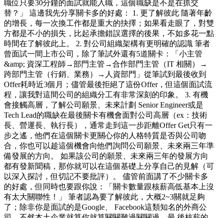
職位只要30分鐘的面試就能入職，這個職缺是不是在抓交
替？」 這邊我先分享關卡多的好處： 1. 更了解彼此 隨著年齡
的增長，每一次換工作都是重大的抉擇；如果看走眼了，對雙
方都是不小的損失，比起承擔錯誤選擇的後果，不如多花一點
時間在了解彼此上。 2. 對公司組織架構有更明確的認識 筆者
曾面試一間上市公司，除了筆試外還有5道關卡：「小主管
&amp; 資深工程師→部門主管→合作部門主管（IT 相關）→
跨部門主管（行銷、業務）→人資部門」從筆試到最後收到
Offer耗時近3個月；儘管最後拒絕了這份Offer，但這個面試流
程，讓我對這間公司的組織分工有非常深刻的印象。 3. 有機
會接觸高層，了解公司願景、未來計劃 Senior Engineer或是
Tech Lead的職缺在最後關卡有機會面對公司高層（ex：技術
長、營運長、執行長），通常走到這一步距離Offer Get只有一
步之遙，他們在這個關卡更關心你的人格特質是否與公司吻
合，你也可以趁這個機會向他們詢問公司願景、未來兩三年準
備發展的方向。 如果該公司的願景、未來兩三年的發展方向
都有發新聞稿，那你就可以在這個基礎上分享自己的見解（可
以深入探討，但切記不要批評）。 儘管前面講了不少關卡多
的好處，但同時也要跟你說：「關卡數量跟核薪高低基本上沒
有太大關聯性！」 筆者認為要了解彼此，大概2~3關就足夠
了；除非你是面試的是Google、 Facebook這類知名的外商公
司，不然本土企業就算你就算關關難過關關過，最 後核薪的