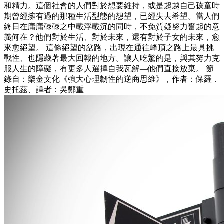
和精力。這個社會的人們對於想要維持，或是超越自己孩童時
期曾經擁有過的那種生活型態的想望，已經失去希望。當人們
終日在庸庸碌碌之中載浮載沉的同時，不免質疑努力奮起的意
義何在？他們對於生活、對於未來，還有對於子女的未來，愈
來愈絕望。 這條絕望的岔路，出現在通往峰頂之路上最具挑
戰性、也隱藏著最大回報的地方。讓人吃驚的是，與其努力克
服人生的障礙，有更多人選擇自我瓦解—他們直接放棄。 節
錄自：樂金文化《強大心理韌性的逆商思維》，作者：保羅．
史托茲、譯者：吳鄭重