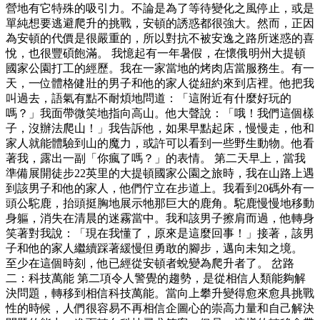
營地有它特殊的吸引力。不論是為了等待變化之風停止，或是
單純想要逃避爬升的挑戰，安頓的誘惑都很強大。然而，正因
為安頓的代價是很嚴重的，所以對抗不被安逸之路所迷惑的喜
悅，也很豐碩飽滿。 我憶起有一年暑假，在懷俄明州大提頓
國家公園打工的經歷。我在一家當地的烤肉店當服務生。有一
天，一位體格健壯的男子和他的家人從紐約來到店裡。他把我
叫過去，語氣有點不耐煩地問道：「這附近有什麼好玩的
嗎？」我面帶微笑地指向高山。他大聲說：「哦！我們這個樣
子，沒辦法爬山！」我告訴他，如果早點起床，慢慢走，他和
家人就能體驗到山的魔力，或許可以看到一些野生動物。他看
著我，露出一副「你瘋了嗎？」的表情。 第二天早上，當我
準備展開徒步22英里的大提頓國家公園之旅時，我在山路上遇
到該男子和他的家人，他們佇立在步道上。我看到20碼外有一
頭公駝鹿，抬頭挺胸地展示牠那巨大的鹿角。駝鹿慢慢地移動
身軀，消失在清晨的迷霧當中。我和該男子擦肩而過，他轉身
笑著對我說：「現在我懂了，原來是這麼回事！」接著，該男
子和他的家人繼續踩著緩慢但勇敢的腳步，邁向未知之境。
至少在這個時刻，他已經從安頓者蛻變為爬升者了。 岔路
二：科技萬能 第二項令人警覺的趨勢，是從相信人類能夠解
決問題，轉移到相信科技萬能。當向上攀升變得愈來愈具挑戰
性的時候，人們很容易不再相信企圖心的崇高力量和自己解決