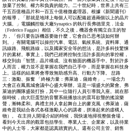
放棄了控制、權力和負責的能力。二十世紀時，世界上共有三
千五百億種晶片和一百五十億種微處理器。根據《新聞週刊》
的報導，「那就是地球上每個人可以配備超過兩個以上的晶片
大腦。」電腦觸控板大廠Synaptics 的執行長弗德里克．法金
（Federico Faggin）相信，不久之後，機器會有獨立自主的智
力，「你只要告訴機器要做什麼，它會自己思考該如何辦
到。」有關電腦可以操控汽車、電話、氣候系統、資料庫、通
訊線路、飛航路線，以及國家安全等的想法，是許多科技驚悚
片的素材。事實上，我們已經將控制生活許多面向的掌控權，
移交到由「智慧」晶片構成、沒有臉面的機器手中。對於許多
人而言，權力並不是掌握在我們自己手中，而是掌握在科技身
上。這樣的結果將會導致無助感升高、行動力下降。 岔路
三：激勵、振奮 「終極力量：弗萊迪．薩維奇」，一場念力
大會正在鳳凰城會議中心盛大舉辦。這是一場盛大的聚會。弗
萊迪的團隊盛裝打扮，其中一位隨行人員引導我入座。就在那
個時候，由大巨蛋型的音響系統播放出的震耳欲聾的搖滾樂
聲，漸轉柔和。典禮主持人拿起舞台上的麥克風（弗萊迪．薩
維奇是我結合各式各樣激勵人心的講者，拼湊起來的虛構人
物）。 在主持人開場介紹的時候，我快速地掃視整個會場，
看到今天出席的觀眾包括學生、專業人士、企業家，以及待業
中的人士等，大家都是認真踏實的人。還有公司主管、銷售