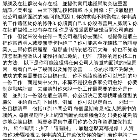
脈網及在社群沒有存在感，並提供實用建議幫助突破重圍！
編譯／樂羽嘉 由天下雜誌授權轉載 本文目錄：狂投履歷但
沒公司邀約面試的5個可能原因 1. 你的求職不夠聚焦2. 你申請
的工作遠低於你的條件3. 你賤賣自己4. 你沒有善用人脈網5. 你
在社群媒體上沒有存在感 你是否投遞履歷給幾百間公司應徵
工作，但從來沒有任何一間公司邀請你去面試，感覺像是雇主
把你當透明人或發無聲卡拒絕了？你可能甚至花錢找了所謂專
業人士幫你撰寫履歷，但那些申請依然石沉大海，你也不知道
該怎麼調整做法才能獲得面試邀約。也許，該換的是你找工作
的方法。 以下是你可能沒獲得任何公司人資邀約面試的5個原
因，看看自己中了幾個以及如何改善： 1. 你的求職不夠聚焦
成功的求職需要鎖定目標行動。你不應該應徵你可以想到的每
一份工作，而是集中火力。求職不是投愈多家公司愈好，你要
制定戰略計畫，去釐清對你來說一份工作最緊要的部分是什
麼，並列出一份潛在雇主清單。你必須決定要尋找哪些類型的
職位，並給自己訂下目標。例如，你可以規定自己： 列出一
份目標清單，包括10到15間公司 每個星期會見3位人脈網中的
聯絡人 每個星期至少上網查詢新的就業機會2次 只要你能夠清
楚地定義目標，就更容易集中運用你的心力和資源並保持動
力。 延伸閱讀：少了「這關鍵」，履歷怎麼寫都是錯！人資
教你3步驟檢視 2. 你申請的工作遠低於你的條件 若你申請了一