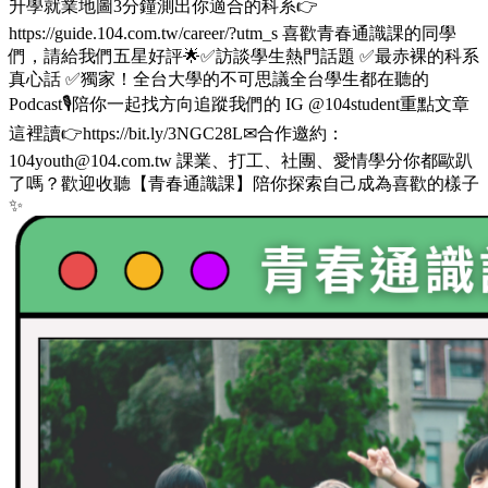
升學就業地圖3分鐘測出你適合的科系👉
https://guide.104.com.tw/career/?utm_s 喜歡青春通識課的同學
們，請給我們五星好評🌟✅訪談學生熱門話題 ✅最赤裸的科系
真心話 ✅獨家！全台大學的不可思議全台學生都在聽的
Podcast🎙️陪你一起找方向追蹤我們的 IG @104student重點文章
這裡讀👉https://bit.ly/3NGC28L✉合作邀約：
104youth@104.com.tw 課業、打工、社團、愛情學分你都歐趴
了嗎？歡迎收聽【青春通識課】陪你探索自己成為喜歡的樣子
✨