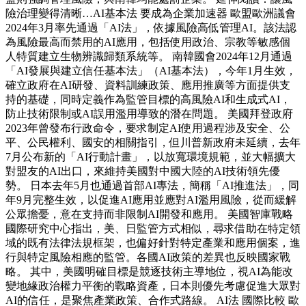
險治理變得清晰…AI基本法 要成為企業加速器 歐盟歐洲議會
2024年3月率先通過「AI法」，依據風險高低管理AI。該法認
為風險最高而禁用的AI應用，包括使用政治、宗教等敏感個
人特質建立生物辨識歸類系統等。 南韓國會2024年12月通過
「AI發展與建立信任基本法」（AI基本法），今年1月生效，
確立政府在AI研發、資料訓練政策、應用推廣等方面提供支
持的基礎，同時定義作為監管目標的高風險AI和生成式AI，
防止技術限制或AI誤用濫用導致的潛在問題。 美國拜登政府
2023年曾發布行政命令，要求制定AI使用過程涉及安全、公
平、公民權利、國安的相關指引，但川普新政府未延續，去年
7月公布新的「AI行動計畫」，以放寬環境規範，並大幅擴大
對盟友的AI出口，來維持美國對中國大陸的AI技術領先優
勢。 日本去年5月也通過首部AI專法，簡稱「AI推進法」，同
年9月完整生效，以促進AI應用並應對AI濫用風險，從而緩解
公眾擔憂，意在支持而非限制AI開發和應用。 美國智庫戰略
國際研究中心指出，美、日監管方式相似，尋求借助在特定領
域的既有法律法規框架，也偏好針對特定產業和應用個案，進
行與特定風險相應的監管。各國AI政策的差異也反映國家戰
略。 其中，美國明確目標是競逐技術主導地位，視AI為能改
變地緣政治權力平衡的戰略資產，日本則優先考慮促進大眾對
AI的信任，是聚焦產業政策、合作式路線。 AI法 國際比較 歐