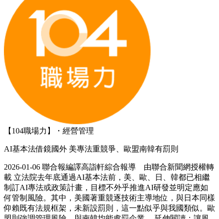
【104職場力】・經營管理
AI基本法借鏡國外 美專法重競爭、歐盟南韓有罰則
2026-01-06 聯合報編譯高詣軒綜合報導 由聯合新聞網授權轉
載 立法院去年底通過AI基本法前，美、歐、日、韓都已相繼
制訂AI專法或政策計畫，目標不外乎推進AI研發並明定應如
何管制風險。其中，美國著重競逐技術主導地位，與日本同樣
仰賴既有法規框架，未新設罰則，這一點似乎與我國類似。歐
盟則強調管理風險，與南韓均能處罰企業。 延伸閱讀：讓風