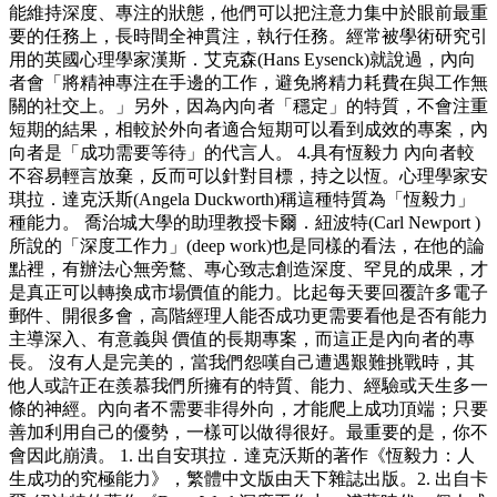
能維持深度、專注的狀態，他們可以把注意力集中於眼前最重
要的任務上，長時間全神貫注，執行任務。經常被學術研究引
用的英國心理學家漢斯．艾克森(Hans Eysenck)就說過，內向
者會「將精神專注在手邊的工作，避免將精力耗費在與工作無
關的社交上。」另外，因為內向者「穩定」的特質，不會注重
短期的結果，相較於外向者適合短期可以看到成效的專案，內
向者是「成功需要等待」的代言人。 4.具有恆毅力 內向者較
不容易輕言放棄，反而可以針對目標，持之以恆。心理學家安
琪拉．達克沃斯(Angela Duckworth)稱這種特質為「恆毅力」
種能力。 喬治城大學的助理教授卡爾．紐波特(Carl Newport )
所說的「深度工作力」(deep work)也是同樣的看法，在他的論
點裡，有辦法心無旁鶩、專心致志創造深度、罕見的成果，才
是真正可以轉換成市場價值的能力。比起每天要回覆許多電子
郵件、開很多會，高階經理人能否成功更需要看他是否有能力
主導深入、有意義與 價值的長期專案，而這正是內向者的專
長。 沒有人是完美的，當我們怨嘆自己遭遇艱難挑戰時，其
他人或許正在羨慕我們所擁有的特質、能力、經驗或天生多一
條的神經。內向者不需要非得外向，才能爬上成功頂端；只要
善加利用自己的優勢，一樣可以做得很好。最重要的是，你不
會因此崩潰。 1. 出自安琪拉．達克沃斯的著作《恆毅力：人
生成功的究極能力》，繁體中文版由天下雜誌出版。2. 出自卡