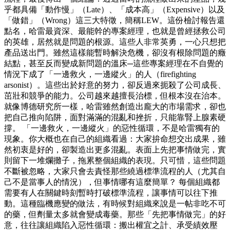
乎都具備「動作慢」（Late）、「成本高」（Expensive）以及
「做錯」（Wrong）這三大特徵，簡稱LEW。這份檢討報告還
點名，哈雷最資深、最能幹的專案經理，也就是曾經拯救公司
的英雄，居然就是問題的根源。這些人非常英勇，一心只想把
產品送出門。雖然這樣能暫時解決危機，卻沒有根除問題的癥
結點，甚至反而變成新問題的溫床─這些專案經理在不自覺的
情況下成了「一邊救火，一邊縱火」的人（firefighting
arsonist）。這些出於好意的努力，卻反過來扼殺了公司成長、
茁壯和競爭的能力。公司越來越擅長治標，但根本沒在治本。
就像博德研究所一樣，哈雷雖然創造出龐大的市場需求，卻也
把自己推向陷阱，面對滿滿的混亂和挫折，只能靠腎上腺素硬
撐。 「一邊救火，一邊縱火」的惡性循環，不是哈雷獨有的
現象。你大概也在自己的組織看過：大家拚命想交出成果，雖
然初衷是好的，卻製造出更多混亂。表面上先把事情做完，實
則留下一堆爛攤子，拖累整個組織的表現。只可惜，這些問題
不斷被忽略，大家只會去責怪那些繞過標準流程的人（尤其自
己不是當事人的情況），但事情哪有這麼簡單？ 每個組織都
需要有人在關鍵時刻暫時打破標準流程，讓事情可以往下推
動。這種臨機應變的做法，有時候對組織來說是一帖非吃不可
的藥，但劑量太多就會變成毒藥。那些「先把事情做完」的好
意，往往讓組織陷入惡性循環：搬出權宜之計、承受績效壓