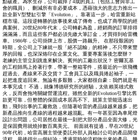
點破產。為求生存，公司裁掉了4成的員工（包括工會與非工
會的職員）、刪減所有非必要成本，憑藉強大的意志力推出一
款全新V型雙缸引擎「Evolution」。靠著這一步，哈雷重新站
穩市場。這段逆轉勝的故事後來成了傳奇，也成了商學院的經
典案例。20世紀80年代末，公司轉虧為盈，經銷商的訂單排得
滿滿滿，而且這些客戶都必須先繳大筆訂金，才買得到哈雷機
車。1986年，公司掛牌上市，股價一路飆升。 在那段艱困的
時期，全公司上下練就一股「絕不認輸」的精神，不只帶來豐
厚的回報，也深深烙印在企業文化。重要專案落後怎麼辦？
老練的主管立刻跳進來解決。賓州的工廠出狀況？ 密爾瓦基
的工程師馬上拎著行李，帶著一整箱零件，搭最近的一班飛機
趕過去。產線來不及交貨？ 工會員工以及職員捲起袖子，一
起把進度追回來。無論有多艱難，大家都很自豪：我們就是有
本事完成！ 不過，就像博德研究所的經驗，太依賴英雄式救
火，反而會拖垮關鍵營運流程。雖然全新的Evolution引擎比舊
款更可靠，但整體的保固成本居高不下。就算主管能迅速出
動，飛到出事的工廠救急，但隨著哈雷的產品線越來越多，把
新產品推向生產線的過程越來越混亂。有一年甚至因為車尾燈
設計出問題，公司居然在最後一刻把大部分產品全面大修，光
是保固費用就燒掉數百萬美元。 前面就有提過，早在20世紀
90年代初，哈雷高層主管便委託外部人員檢討公司的產品開發
流程，最後得出一個結論：透過當時的流程做出來的產品，幾