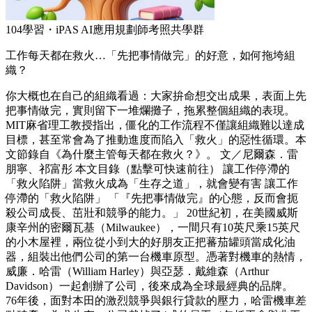
104學習・iPAS AI應用規劃師考照共學群
工作每天都在救火…「先把事情做完」的好意，如何拖垮組
織？
你大概也在自己的組織看過：大家拚命想交出成果，表面上先
把事情做完，實則留下一堆爛攤子，拖累整個組織的表現。
MIT麻省理工教授指出，僵化的工作流程不僅讓組織難以達成
目標，甚至常會為了推動進度而陷入「救火」的惡性循環。本
文節錄自《為什麼主管每天都在救火？》。 文／尼爾森．雷
朋寧、祁富彤 本文目錄（點擊可快速前往） 讓工作停滯的
「救火陷阱」當救火成為「生存之道」，就會變有害 讓工作
停滯的「救火陷阱」 「『先把事情做完』的心態，反而會扼
殺公司成長、茁壯和競爭的能力。」 20世紀初，在美國威斯
康辛州的密爾瓦基（Milwaukee），一間只有10英尺乘15英尺
的小木屋裡，兩位從小到大的好朋友正把蕃茄罐頭當成化油
器，組裝出他們公司的第一台機車原型。憑著對機車的熱情，
威廉．哈雷（William Harley）與亞瑟．戴維森（Arthur
Davidson）一起創辦了公司，後來成為全球最經典的品牌。
76年後，面對本田的激烈競爭與銀行貸款的壓力，哈雷機車差