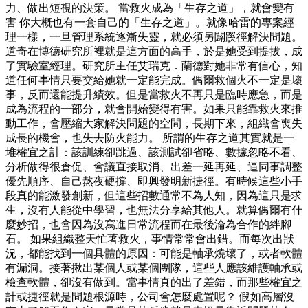
力、做出短視的決策。 當救火成為「生存之道」，就會變有
害 你大概也有一套自己的「生存之道」。就像哈雷的專案經
理一樣，一旦管理系統逐漸失靈，就必須另闢蹊徑解決問題。
道奇在博德研究所裡就是這方面的高手，於是她受到提拔，成
了實驗室經理。研究所主任艾瑞克．蘭德對她非常有信心，知
道任何事情只要交給她就一定能完成。偶爾救個火不一定是壞
事，反而還能提升績效。但是當救火不再只是臨時應急，而是
成為流程的一部分，就會開始變得有害。如果只能靠救火來推
動工作，會壓縮大家解決問題的空間，長期下來，組織會喪失
成長的機會，也失去防火能力。 所謂的生存之道其實就是一
堆權宜之計：該訓練卻跳過、該測試卻省略、數據忽略不看、
分析做得很倉促、會議直接取消、出差一延再延、逼同事調整
優先順序、自己熬夜硬撐、即興發明新捷徑。有時候這些小手
段真的能激發創新，但這些招數通常不為人知，因為這只是求
生，沒有人能從中學習，也無法分享給其他人。就算偶爾有什
麼妙招，也會因為沒寫進日常流程而在最後淪為合作的絆腳
石。 如果組織整天忙著救火，事情常常會出錯。而每次出狀
況，都能找到一個具體的原因：可能是軸承燒壞了，或者軟體
有漏洞。接著揪出某個人或某個團隊，這些人應該維護軸承或
檢查軟體，卻沒有做到。當事情真的出了差錯，而那些權宜之
計或捷徑就是問題根源時，公司會怎麼處置呢？ 假如高層沒