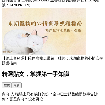
器材品質管理系統 (MD QMS)主導稽核員訓練課程 (IRCA編
號：2428 PR 369)
【線上音頻課】陪伴寵物走最後一哩路：末期寵物的心情安寧
照護指南
精選貼文，掌握第一手知識
推薦
最新
內向I人 職場上只有挨打的份？空中巴士銷售總監故事告訴
你：害羞內向 ≠ 沒有野心