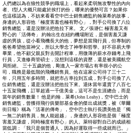
人們總以為在狼性競爭的職場上，看起來柔弱無攻擊性的內向
者、I型人大概只能處於挨打的份，哪來的優勢可言？如果你
也這樣認為，不妨來看看空中巴士銷售總監約翰萊希的故事，
身邊的人形容他「極度害羞也極有野心」，對手公司換了八位
銷售總監，還是沒辦法把他拉下來。 文／張瀞仁 極害羞又有
野心的「活傳奇」 約翰出生在紐約機場附近，是個害羞又謙
虛的男孩，從小看飛機長大的他，夢想是當飛行員，但專制的
爸爸希望他當神父，所以大學念了神學和哲學。好不容易大學
畢業，他不顧父親反對去開計程車，用微薄的薪水存錢考上飛
行員，又進修商管碩士，沒想到這樣的資歷，還是被美國航空
局拒絕。 三十五歲的他，剛進入一家市場占有率很小的公
司，職務是最低階的飛機銷售員。他在這家公司待了三十二
年，只用五年多時間，就把市占率拉到五成，對手公司換了八
位銷售總監，還是沒辦法把他拉下來。退休當年還賣了八百七
十五架飛機，訂單超過一千億美金，這可不是生涯總合，而是
當年的銷售數量！ 他是約翰．萊希(John Leahy)，空中巴士的
銷售總監，曾獲得飛行俱樂部基金會的傑出成就獎，被《華爾
街日報》稱為「活著的傳奇」，空中巴士執行長讚美他是「獨
一無二的銷售員，無人能超越」，身邊的人形容他是個「極度
害羞又謙虛，同時極度有野心」的人。萊特卻對自己的成績相
當低調：「我只是個普通人，因為好運取得一些成就而已。」