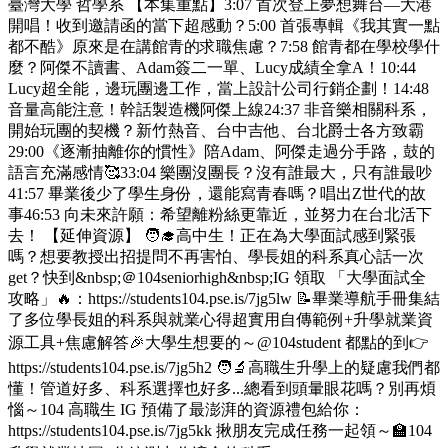
臺灣大學 哲學系 【本集重點】3:07 首次登上夢想舞台—大港
開唱！收到邀請函的當下超感動？5:00 首張專輯《我其實一點
都不酷》原來是在講館青的求職焦慮？7:58 館青都在學校學什
麼？阿傑不讀書、Adam簽二一單、Lucy成績全拿A！10:44
Lucy超全能，邊玩團邊工作，當上設計公司行銷企劃！14:48
音量高能注意！幹話製造機阿傑上線24:37 非音樂相關科系，
開始玩團的契機？新竹熱音、台中吉他、台北爵士各方致霸
29:00《逐漸抽離你的慣性》陪Adam、阿傑走過分手路，鼓的
語言充滿感情🥰33:04 樂團沒團長？沒有誰最大，只有誰最吵
41:57 畢業後少了學生身份，還能寫青春嗎？唱出Z世代的故
事46:53 向未來許願：希望離粉絲更靠近，並努力在台北活下
去！ 【延伸資源】 🧑‍🎓高中生！正在為大學面試感到緊張
嗎？想要教授出招提問不再害怕、學長姐的科系真心話一次
get？快到&nbsp;＠104seniorhigh&nbsp;IG 領取 「大學面試全
攻略」🔥：https://students104.pse.is/7jg5lw 📝畢業導航手冊集結
了多位學長姐的科系與就業心得超實用自傳範例+升學就業資
源工具+焦慮解答🎉大學生想要的～@104student 都點的到👉
https://students104.pse.is/7jg5h2 🧑‍🔬高職生升學上的疑慮我們都
懂！管道好多、科系選擇也好多...總看到頭暈眼花嗎？別再煩
惱～104 高職生 IG 預備了最澎湃的資源禮包給你：
https://students104.pse.is/7jg5kk 揪朋友完成任務一起領～🏫104