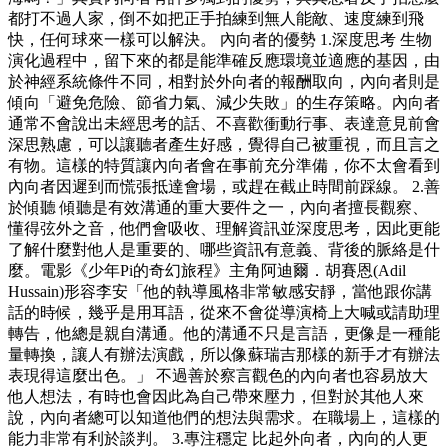
都打不過人家，倒不如把正手拍練到無人能敵、速度練到飛
快，任何球來一樣可以解決。 內向者的優勢 1.深度思考 生物
演化過程中，留下來的都是能準確反應環境並適應的基因，由
於神經系統條件不同，相對於外向者的報酬取向，內向者則是
傾向「避免危險、節省力氣、減少失敗」的生存策略。內向者
通常不會說出未經思考的話、不喜歡衝動行事、表達意見前會
深思熟慮，可以讓聽者產生好感，覺得自己被重視，而且言之
有物。這樣的特質讓內向者會在事前充分準備，你不太會看到
內向者因遲到而慌張抵達會場，或趕在截止時間前踩線。 2.善
於傾聽 傾聽是有效溝通的重大要件之一，內向者擅長觀察、
懂得弦外之音，他們會吸收、理解資訊並深度思考，因此更能
了解什麼對他人是重要的、哪些資訊有意義、背後的脈絡是什
麼。電影《少年Pi的奇幻旅程》主角阿迪爾．胡賽恩(Adil
Hussain)形容李安「他的執導風格非常敏感安靜，當他跟你講
話的時候，幾乎是用耳語，從來不會從導演椅上大喊或請助理
轉告，他總是親自溝通。他的溝通不只是言語，更像是一種能
量轉換，讓人有辦法演戲，所以像蘇瑞吉那樣的新手才有辦法
表現得這麼出色。」 不過善於察言觀色的內向者也容易放大
他人想法，有時也會因此為自己帶來壓力，但對於其他人來
說，內向者總可以知道他們的想法與需求。在職場上，這樣的
能力非常有利於談判。 3.專注穩定 比起外向者，內向的人更