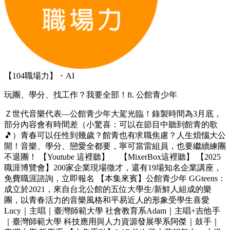
【104職場力】・AI
玩團、學分、找工作？我要全部！ft. 公館青少年
Ｚ世代音樂代表—公館青少年大駕光臨！錄製時間為3月底，
部分內容會有時間差（小驚喜：可以在節目中聽到館青的歌
🎵）青春可以任性到幾歲？館青也有求職焦慮？人生煩惱大公
開！音樂、學分、戀愛全都要，寧可當雷組員，也要繼續練團
不退團！ 【Youtube 這裡聽】 【MixerBox這裡聽】 【2025
職涯博覽會】200家企業現場徵才，還有19場知名企業講座，
免費職涯諮詢，立即報名 【本集來賓】公館青少年 GGteens：
成立於2021，來自台北公館的五位大學生/新鮮人組成的樂
團，以青春活力的音樂風格和平易近人的形象受學生喜愛
Lucy｜主唱｜臺灣師範大學 社會教育系Adam｜主唱+吉他手
｜臺灣師範大學 科技應用與人力資源發展學系阿傑｜鼓手｜