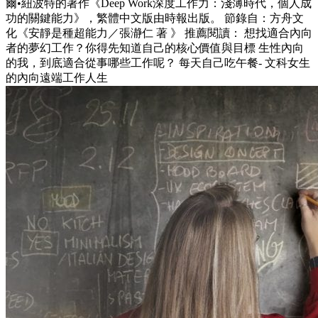
爾•紐波特的著作《Deep Work深度工作力：淺薄時代，個人成
功的關鍵能力》，繁體中文版由時報出版。 節錄自：方舟文
化《安靜是種超能力／張瀞仁 著 》 推薦閱讀： 想找適合內向
者的夢幻工作？你得先知道自己的核心價值與目標 生性內向
的我，到底適合從事哪些工作呢？ 每天自己吃午餐- 文科女生
的內向遠端工作人生