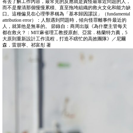
有去了解工作內容，最常見的反應就是責怪最靠近問題的人，
而不是釐清那個慢慢累積、直至拖垮組織的救火文化和能力缺
口。這種偏見在心理學界稱為「基本歸因謬誤」（fundamental
attribution error）：人類遇到問題時，傾向怪罪離事件最近的
人，就算他是無辜的。 節錄自：商周出版《為什麼主管每天
都在救火？：MIT麻省理工教授原創、亞當．格蘭特力薦，5
大原則重新設計工作流程，打造不瞎忙的高效團隊》／尼爾
森．雷朋寧、祁富彤 著