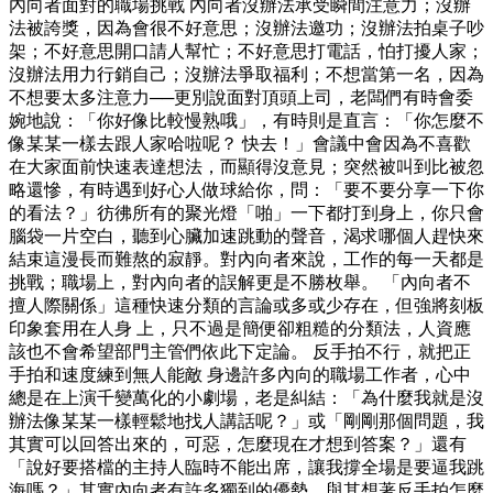
內向者面對的職場挑戰 內向者沒辦法承受瞬間注意力；沒辦
法被誇獎，因為會很不好意思；沒辦法邀功；沒辦法拍桌子吵
架；不好意思開口請人幫忙；不好意思打電話，怕打擾人家；
沒辦法用力行銷自己；沒辦法爭取福利；不想當第一名，因為
不想要太多注意力──更別說面對頂頭上司，老闆們有時會委
婉地說：「你好像比較慢熟哦」，有時則是直言：「你怎麼不
像某某一樣去跟人家哈啦呢？ 快去！」會議中會因為不喜歡
在大家面前快速表達想法，而顯得沒意見；突然被叫到比被忽
略還慘，有時遇到好心人做球給你，問：「要不要分享一下你
的看法？」彷彿所有的聚光燈「啪」一下都打到身上，你只會
腦袋一片空白，聽到心臟加速跳動的聲音，渴求哪個人趕快來
結束這漫長而難熬的寂靜。對內向者來說，工作的每一天都是
挑戰；職場上，對內向者的誤解更是不勝枚舉。 「內向者不
擅人際關係」這種快速分類的言論或多或少存在，但強將刻板
印象套用在人身 上，只不過是簡便卻粗糙的分類法，人資應
該也不會希望部門主管們依此下定論。 反手拍不行，就把正
手拍和速度練到無人能敵 身邊許多內向的職場工作者，心中
總是在上演千變萬化的小劇場，老是糾結：「為什麼我就是沒
辦法像某某一樣輕鬆地找人講話呢？」或「剛剛那個問題，我
其實可以回答出來的，可惡，怎麼現在才想到答案？」還有
「說好要搭檔的主持人臨時不能出席，讓我撐全場是要逼我跳
海嗎？」其實內向者有許多獨到的優勢，與其想著反手拍怎麼