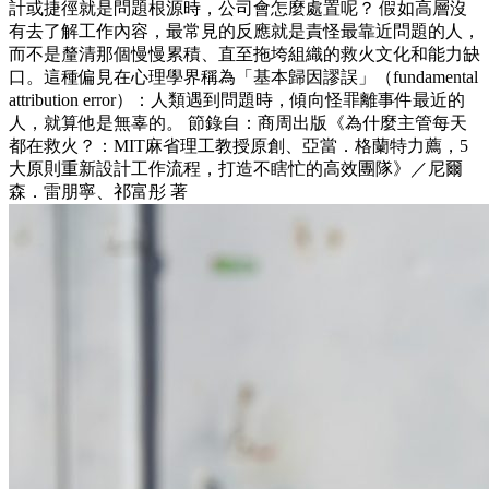
計或捷徑就是問題根源時，公司會怎麼處置呢？ 假如高層沒
有去了解工作內容，最常見的反應就是責怪最靠近問題的人，
而不是釐清那個慢慢累積、直至拖垮組織的救火文化和能力缺
口。這種偏見在心理學界稱為「基本歸因謬誤」（fundamental
attribution error）：人類遇到問題時，傾向怪罪離事件最近的
人，就算他是無辜的。 節錄自：商周出版《為什麼主管每天
都在救火？：MIT麻省理工教授原創、亞當．格蘭特力薦，5
大原則重新設計工作流程，打造不瞎忙的高效團隊》／尼爾
森．雷朋寧、祁富彤 著