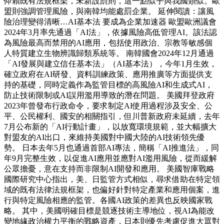
仰賴既有法規框架，未新設罰則，這一點似乎與我國類似。歐
盟則強調管理風險，與南韓均能處罰企業。 延伸閱讀：讓風
險治理變得清晰…AI基本法 要成為企業加速器 歐盟歐洲議會
2024年3月率先通過「AI法」，依據風險高低管理AI。該法認
為風險最高而禁用的AI應用，包括使用政治、宗教等敏感個
人特質建立生物辨識歸類系統等。 南韓國會2024年12月通過
「AI發展與建立信任基本法」（AI基本法），今年1月生效，
確立政府在AI研發、資料訓練政策、應用推廣等方面提供支
持的基礎，同時定義作為監管目標的高風險AI和生成式AI，
防止技術限制或AI誤用濫用導致的潛在問題。 美國拜登政府
2023年曾發布行政命令，要求制定AI使用過程涉及安全、公
平、公民權利、國安的相關指引，但川普新政府未延續，去年
7月公布新的「AI行動計畫」，以放寬環境規範，並大幅擴大
對盟友的AI出口，來維持美國對中國大陸的AI技術領先優
勢。 日本去年5月也通過首部AI專法，簡稱「AI推進法」，同
年9月完整生效，以促進AI應用並應對AI濫用風險，從而緩解
公眾擔憂，意在支持而非限制AI開發和應用。 美國智庫戰略
國際研究中心指出，美、日監管方式相似，尋求借助在特定領
域的既有法律法規框架，也偏好針對特定產業和應用個案，進
行與特定風險相應的監管。各國AI政策的差異也反映國家戰
略。 其中，美國明確目標是競逐技術主導地位，視AI為能改
變地緣政治權力平衡的戰略資產，日本則優先考慮促進大眾對