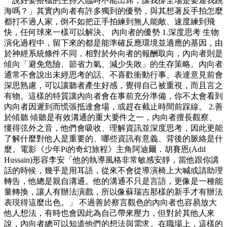
「說好要搭檔的主持人臨時不能出席，讓我撐全場是要逼我跳
海嗎？」其實內向者有許多獨到的優勢，與其想著反手拍怎麼
都打不過人家，倒不如把正手拍練到無人能敵、速度練到飛
快，任何球來一樣可以解決。 內向者的優勢 1.深度思考 生物
演化過程中，留下來的都是能準確反應環境並適應的基因，由
於神經系統條件不同，相對於外向者的報酬取向，內向者則是
傾向「避免危險、節省力氣、減少失敗」的生存策略。內向者
通常不會說出未經思考的話、不喜歡衝動行事、表達意見前會
深思熟慮，可以讓聽者產生好感，覺得自己被重視，而且言之
有物。這樣的特質讓內向者會在事前充分準備，你不太會看到
內向者因遲到而慌張抵達會場，或趕在截止時間前踩線。 2.善
於傾聽 傾聽是有效溝通的重大要件之一，內向者擅長觀察、
懂得弦外之音，他們會吸收、理解資訊並深度思考，因此更能
了解什麼對他人是重要的、哪些資訊有意義、背後的脈絡是什
麼。電影《少年Pi的奇幻旅程》主角阿迪爾．胡賽恩(Adil
Hussain)形容李安「他的執導風格非常敏感安靜，當他跟你講
話的時候，幾乎是用耳語，從來不會從導演椅上大喊或請助理
轉告，他總是親自溝通。他的溝通不只是言語，更像是一種能
量轉換，讓人有辦法演戲，所以像蘇瑞吉那樣的新手才有辦法
表現得這麼出色。」 不過善於察言觀色的內向者也容易放大
他人想法，有時也會因此為自己帶來壓力，但對於其他人來
說，內向者總可以知道他們的想法與需求。在職場上，這樣的