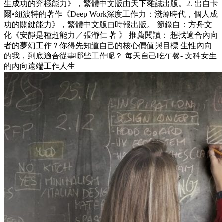
生成功的究極能力》，繁體中文版由天下雜誌出版。2. 出自卡
爾•紐波特的著作《Deep Work深度工作力：淺薄時代，個人成
功的關鍵能力》，繁體中文版由時報出版。 節錄自：方舟文
化《安靜是種超能力／張瀞仁 著 》 推薦閱讀： 想找適合內向
者的夢幻工作？你得先知道自己的核心價值與目標 生性內向
的我，到底適合從事哪些工作呢？ 每天自己吃午餐- 文科女生
的內向遠端工作人生