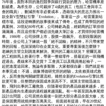
76年後，面對本田的激烈競爭與銀行貸款的壓力，哈雷機車差
點破產。為求生存，公司裁掉了4成的員工（包括工會與非工
會的職員）、刪減所有非必要成本，憑藉強大的意志力推出一
款全新V型雙缸引擎「Evolution」。靠著這一步，哈雷重新站
穩市場。這段逆轉勝的故事後來成了傳奇，也成了商學院的經
典案例。20世紀80年代末，公司轉虧為盈，經銷商的訂單排得
滿滿滿，而且這些客戶都必須先繳大筆訂金，才買得到哈雷機
車。1986年，公司掛牌上市，股價一路飆升。 在那段艱困的
時期，全公司上下練就一股「絕不認輸」的精神，不只帶來豐
厚的回報，也深深烙印在企業文化。重要專案落後怎麼辦？
老練的主管立刻跳進來解決。賓州的工廠出狀況？ 密爾瓦基
的工程師馬上拎著行李，帶著一整箱零件，搭最近的一班飛機
趕過去。產線來不及交貨？ 工會員工以及職員捲起袖子，一
起把進度追回來。無論有多艱難，大家都很自豪：我們就是有
本事完成！ 不過，就像博德研究所的經驗，太依賴英雄式救
火，反而會拖垮關鍵營運流程。雖然全新的Evolution引擎比舊
款更可靠，但整體的保固成本居高不下。就算主管能迅速出
動，飛到出事的工廠救急，但隨著哈雷的產品線越來越多，把
新產品推向生產線的過程越來越混亂。有一年甚至因為車尾燈
設計出問題，公司居然在最後一刻把大部分產品全面大修，光
是保固費用就燒掉數百萬美元。 前面就有提過，早在20世紀