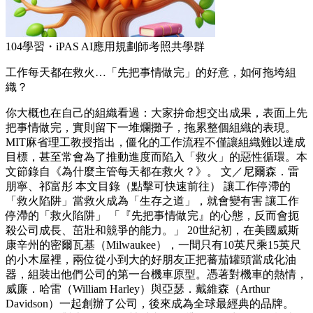
104學習・iPAS AI應用規劃師考照共學群
工作每天都在救火…「先把事情做完」的好意，如何拖垮組
織？
你大概也在自己的組織看過：大家拚命想交出成果，表面上先
把事情做完，實則留下一堆爛攤子，拖累整個組織的表現。
MIT麻省理工教授指出，僵化的工作流程不僅讓組織難以達成
目標，甚至常會為了推動進度而陷入「救火」的惡性循環。本
文節錄自《為什麼主管每天都在救火？》。 文／尼爾森．雷
朋寧、祁富彤 本文目錄（點擊可快速前往） 讓工作停滯的
「救火陷阱」當救火成為「生存之道」，就會變有害 讓工作
停滯的「救火陷阱」 「『先把事情做完』的心態，反而會扼
殺公司成長、茁壯和競爭的能力。」 20世紀初，在美國威斯
康辛州的密爾瓦基（Milwaukee），一間只有10英尺乘15英尺
的小木屋裡，兩位從小到大的好朋友正把蕃茄罐頭當成化油
器，組裝出他們公司的第一台機車原型。憑著對機車的熱情，
威廉．哈雷（William Harley）與亞瑟．戴維森（Arthur
Davidson）一起創辦了公司，後來成為全球最經典的品牌。