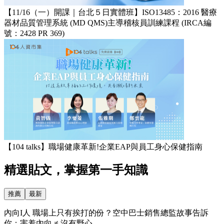
【11/16（一）開課｜台北５日實體班】ISO13485：2016 醫療
器材品質管理系統 (MD QMS)主導稽核員訓練課程 (IRCA編
號：2428 PR 369)
【104 talks】職場健康革新!企業EAP與員工身心保健指南
精選貼文，掌握第一手知識
推薦
最新
內向I人 職場上只有挨打的份？空中巴士銷售總監故事告訴
你：害羞內向 ≠ 沒有野心