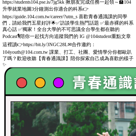
https://students104.pse.is/7jg5kk 揪朋友完成任務一起領～🏫104
升學就業地圖3分鐘測出你適合的科系👉
https://guide.104.com.tw/career/?utm_s 喜歡青春通識課的同學
們，請給我們五星好評🌟✅訪談學生熱門話題 ✅最赤裸的科系
真心話 ✅獨家！全台大學的不可思議全台學生都在聽的
Podcast🎙️陪你一起找方向追蹤我們的 IG @104student重點文章
這裡讀👉https://bit.ly/3NGC28L✉合作邀約：
104youth@104.com.tw 課業、打工、社團、愛情學分你都歐趴
了嗎？歡迎收聽【青春通識課】陪你探索自己成為喜歡的樣子
✨