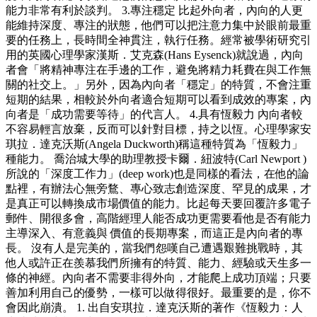
能力非常有利於談判。 3.專注穩定 比起外向者，內向的人更
能維持深度、專注的狀態，他們可以把注意力集中於眼前最重
要的任務上，長時間全神貫注，執行任務。經常被學術研究引
用的英國心理學家漢斯．艾克森(Hans Eysenck)就說過，內向
者會「將精神專注在手邊的工作，避免將精力耗費在與工作無
關的社交上。」另外，因為內向者「穩定」的特質，不會注重
短期的結果，相較於外向者適合短期可以看到成效的專案，內
向者是「成功需要等待」的代言人。 4.具有恆毅力 內向者較
不容易輕言放棄，反而可以針對目標，持之以恆。心理學家安
琪拉．達克沃斯(Angela Duckworth)稱這種特質為「恆毅力」
種能力。 喬治城大學的助理教授卡爾．紐波特(Carl Newport )
所說的「深度工作力」(deep work)也是同樣的看法，在他的論
點裡，有辦法心無旁鶩、專心致志創造深度、罕見的成果，才
是真正可以轉換成市場價值的能力。比起每天要回覆許多電子
郵件、開很多會，高階經理人能否成功更需要看他是否有能力
主導深入、有意義與 價值的長期專案，而這正是內向者的專
長。 沒有人是完美的，當我們怨嘆自己遭遇艱難挑戰時，其
他人或許正在羨慕我們所擁有的特質、能力、經驗或天生多一
條的神經。內向者不需要非得外向，才能爬上成功頂端；只要
善加利用自己的優勢，一樣可以做得很好。最重要的是，你不
會因此崩潰。 1. 出自安琪拉．達克沃斯的著作《恆毅力：人