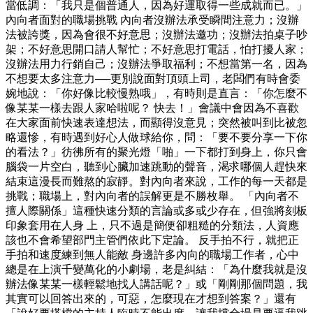
當低調：「我只是個普通人，因為好運取得一些成就而已。」
內向者面對的職場挑戰 內向者沒辦法承受瞬間注意力；沒辦
法被誇獎，因為會很不好意思；沒辦法邀功；沒辦法拍桌子吵
架；不好意思開口請人幫忙；不好意思打電話，怕打擾人家；
沒辦法用力行銷自己；沒辦法爭取福利；不想當第一名，因為
不想要太多注意力──更別說面對頂頭上司，老闆們有時會委
婉地說：「你好像比較慢熟哦」，有時則是直言：「你怎麼不
像某某一樣去跟人家哈啦呢？ 快去！」會議中會因為不喜歡
在大家面前快速表達想法，而顯得沒意見；突然被叫到比被忽
略還慘，有時遇到好心人做球給你，問：「要不要分享一下你
的看法？」彷彿所有的聚光燈「啪」一下都打到身上，你只會
腦袋一片空白，聽到心臟加速跳動的聲音，渴求哪個人趕快來
結束這漫長而難熬的寂靜。對內向者來說，工作的每一天都是
挑戰；職場上，對內向者的誤解更是不勝枚舉。 「內向者不
擅人際關係」這種快速分類的言論或多或少存在，但強將刻板
印象套用在人身 上，只不過是簡便卻粗糙的分類法，人資應
該也不會希望部門主管們依此下定論。 反手拍不行，就把正
手拍和速度練到無人能敵 身邊許多內向的職場工作者，心中
總是在上演千變萬化的小劇場，老是糾結：「為什麼我就是沒
辦法像某某一樣輕鬆地找人講話呢？」或「剛剛那個問題，我
其實可以回答出來的，可惡，怎麼現在才想到答案？」還有