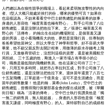
人們總以為在狼性競爭的職場上，看起來柔弱無攻擊性的內向
者、I型人大概只能處於挨打的份，哪來的優勢可言？如果你
也這樣認為，不妨來看看空中巴士銷售總監約翰萊希的故事，
身邊的人形容他「極度害羞也極有野心」，對手公司換了八位
銷售總監，還是沒辦法把他拉下來。 文／張瀞仁 極害羞又有
野心的「活傳奇」 約翰出生在紐約機場附近，是個害羞又謙
虛的男孩，從小看飛機長大的他，夢想是當飛行員，但專制的
爸爸希望他當神父，所以大學念了神學和哲學。好不容易大學
畢業，他不顧父親反對去開計程車，用微薄的薪水存錢考上飛
行員，又進修商管碩士，沒想到這樣的資歷，還是被美國航空
局拒絕。 三十五歲的他，剛進入一家市場占有率很小的公
司，職務是最低階的飛機銷售員。他在這家公司待了三十二
年，只用五年多時間，就把市占率拉到五成，對手公司換了八
位銷售總監，還是沒辦法把他拉下來。退休當年還賣了八百七
十五架飛機，訂單超過一千億美金，這可不是生涯總合，而是
當年的銷售數量！ 他是約翰．萊希(John Leahy)，空中巴士的
銷售總監，曾獲得飛行俱樂部基金會的傑出成就獎，被《華爾
街日報》稱為「活著的傳奇」，空中巴士執行長讚美他是「獨
一無二的銷售員，無人能超越」，身邊的人形容他是個「極度
害羞又謙虛，同時極度有野心」的人。萊特卻對自己的成績相