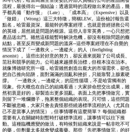
90年代初，哈雷高層主管便委託外部人員檢討公司的產品開發
流程，最後得出一個結論：透過當時的流程做出來的產品，幾
乎都具備「動作慢」（Late）、「成本高」（Expensive）以及
「做錯」（Wrong）這三大特徵，簡稱LEW。這份檢討報告還
點名，哈雷最資深、最能幹的專案經理，也就是曾經拯救公司
的英雄，居然就是問題的根源。這些人非常英勇，一心只想把
產品送出門。雖然這樣能暫時解決危機，卻沒有根除問題的癥
結點，甚至反而變成新問題的溫床─這些專案經理在不自覺的
情況下成了「一邊救火，一邊縱火」的人（firefighting
arsonist）。這些出於好意的努力，卻反過來扼殺了公司成長、
茁壯和競爭的能力。公司越來越擅長治標，但根本沒在治本。
就像博德研究所一樣，哈雷雖然創造出龐大的市場需求，卻也
把自己推向陷阱，面對滿滿的混亂和挫折，只能靠腎上腺素硬
撐。 「一邊救火，一邊縱火」的惡性循環，不是哈雷獨有的
現象。你大概也在自己的組織看過：大家拚命想交出成果，雖
然初衷是好的，卻製造出更多混亂。表面上先把事情做完，實
則留下一堆爛攤子，拖累整個組織的表現。只可惜，這些問題
不斷被忽略，大家只會去責怪那些繞過標準流程的人（尤其自
己不是當事人的情況），但事情哪有這麼簡單？ 每個組織都
需要有人在關鍵時刻暫時打破標準流程，讓事情可以往下推
動。這種臨機應變的做法，有時候對組織來說是一帖非吃不可
的藥，但劑量太多就會變成毒藥。那些「先把事情做完」的好