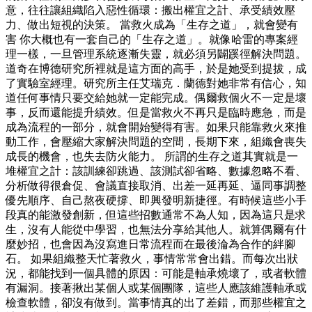
意，往往讓組織陷入惡性循環：搬出權宜之計、承受績效壓
力、做出短視的決策。 當救火成為「生存之道」，就會變有
害 你大概也有一套自己的「生存之道」。就像哈雷的專案經
理一樣，一旦管理系統逐漸失靈，就必須另闢蹊徑解決問題。
道奇在博德研究所裡就是這方面的高手，於是她受到提拔，成
了實驗室經理。研究所主任艾瑞克．蘭德對她非常有信心，知
道任何事情只要交給她就一定能完成。偶爾救個火不一定是壞
事，反而還能提升績效。但是當救火不再只是臨時應急，而是
成為流程的一部分，就會開始變得有害。如果只能靠救火來推
動工作，會壓縮大家解決問題的空間，長期下來，組織會喪失
成長的機會，也失去防火能力。 所謂的生存之道其實就是一
堆權宜之計：該訓練卻跳過、該測試卻省略、數據忽略不看、
分析做得很倉促、會議直接取消、出差一延再延、逼同事調整
優先順序、自己熬夜硬撐、即興發明新捷徑。有時候這些小手
段真的能激發創新，但這些招數通常不為人知，因為這只是求
生，沒有人能從中學習，也無法分享給其他人。就算偶爾有什
麼妙招，也會因為沒寫進日常流程而在最後淪為合作的絆腳
石。 如果組織整天忙著救火，事情常常會出錯。而每次出狀
況，都能找到一個具體的原因：可能是軸承燒壞了，或者軟體
有漏洞。接著揪出某個人或某個團隊，這些人應該維護軸承或
檢查軟體，卻沒有做到。當事情真的出了差錯，而那些權宜之