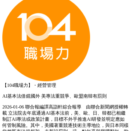
【104職場力】・經營管理
AI基本法借鏡國外 美專法重競爭、歐盟南韓有罰則
2026-01-06 聯合報編譯高詣軒綜合報導 由聯合新聞網授權轉
載 立法院去年底通過AI基本法前，美、歐、日、韓都已相繼
制訂AI專法或政策計畫，目標不外乎推進AI研發並明定應如
何管制風險。其中，美國著重競逐技術主導地位，與日本同樣