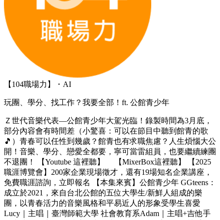
【104職場力】・AI
玩團、學分、找工作？我要全部！ft. 公館青少年
Ｚ世代音樂代表—公館青少年大駕光臨！錄製時間為3月底，
部分內容會有時間差（小驚喜：可以在節目中聽到館青的歌
🎵）青春可以任性到幾歲？館青也有求職焦慮？人生煩惱大公
開！音樂、學分、戀愛全都要，寧可當雷組員，也要繼續練團
不退團！ 【Youtube 這裡聽】 【MixerBox這裡聽】 【2025
職涯博覽會】200家企業現場徵才，還有19場知名企業講座，
免費職涯諮詢，立即報名 【本集來賓】公館青少年 GGteens：
成立於2021，來自台北公館的五位大學生/新鮮人組成的樂
團，以青春活力的音樂風格和平易近人的形象受學生喜愛
Lucy｜主唱｜臺灣師範大學 社會教育系Adam｜主唱+吉他手