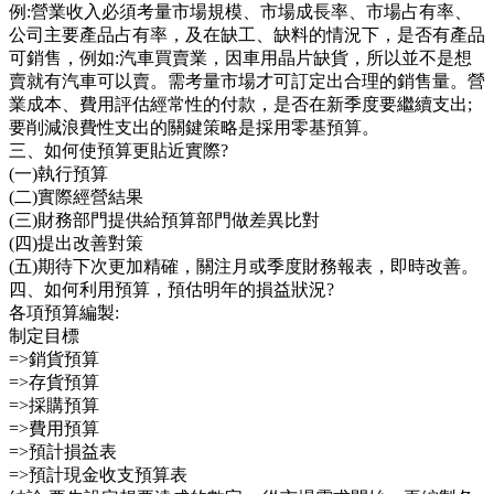
例:營業收入必須考量市場規模、市場成長率、市場占有率、
公司主要產品占有率，及在缺工、缺料的情況下，是否有產品
可銷售，例如:汽車買賣業，因車用晶片缺貨，所以並不是想
賣就有汽車可以賣。需考量市場才可訂定出合理的銷售量。營
業成本、費用評估經常性的付款，是否在新季度要繼續支出;
要削減浪費性支出的關鍵策略是採用零基預算。
三、如何使預算更貼近實際?
(一)執行預算
(二)實際經營結果
(三)財務部門提供給預算部門做差異比對
(四)提出改善對策
(五)期待下次更加精確，關注月或季度財務報表，即時改善。
四、如何利用預算，預估明年的損益狀況?
各項預算編製:
制定目標
=>銷貨預算
=>存貨預算
=>採購預算
=>費用預算
=>預計損益表
=>預計現金收支預算表