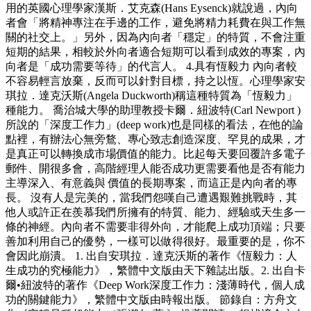
用的英國心理學家漢斯．艾克森(Hans Eysenck)就說過，內向
者會「將精神專注在手邊的工作，避免將精力耗費在與工作無
關的社交上。」另外，因為內向者「穩定」的特質，不會注重
短期的結果，相較於外向者適合短期可以看到成效的專案，內
向者是「成功需要等待」的代言人。 4.具有恆毅力 內向者較
不容易輕言放棄，反而可以針對目標，持之以恆。心理學家安
琪拉．達克沃斯(Angela Duckworth)稱這種特質為「恆毅力」
種能力。 喬治城大學的助理教授卡爾．紐波特(Carl Newport )
所說的「深度工作力」(deep work)也是同樣的看法，在他的論
點裡，有辦法心無旁鶩、專心致志創造深度、罕見的成果，才
是真正可以轉換成市場價值的能力。比起每天要回覆許多電子
郵件、開很多會，高階經理人能否成功更需要看他是否有能力
主導深入、有意義與 價值的長期專案，而這正是內向者的專
長。 沒有人是完美的，當我們怨嘆自己遭遇艱難挑戰時，其
他人或許正在羨慕我們所擁有的特質、能力、經驗或天生多一
條的神經。內向者不需要非得外向，才能爬上成功頂端；只要
善加利用自己的優勢，一樣可以做得很好。最重要的是，你不
會因此崩潰。 1. 出自安琪拉．達克沃斯的著作《恆毅力：人
生成功的究極能力》，繁體中文版由天下雜誌出版。2. 出自卡
爾•紐波特的著作《Deep Work深度工作力：淺薄時代，個人成
功的關鍵能力》，繁體中文版由時報出版。 節錄自：方舟文