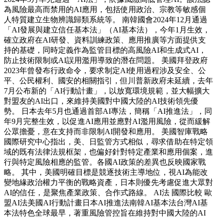
為風險最高而禁用的AI應用，包括使用政治、宗教等敏感個
人特質建立生物辨識歸類系統等。 南韓國會2024年12月通過
「AI發展與建立信任基本法」（AI基本法），今年1月生效，
確立政府在AI研發、資料訓練政策、應用推廣等方面提供支
持的基礎，同時定義作為監管目標的高風險AI和生成式AI，
防止技術限制或AI誤用濫用導致的潛在問題。 美國拜登政府
2023年曾發布行政命令，要求制定AI使用過程涉及安全、公
平、公民權利、國安的相關指引，但川普新政府未延續，去年
7月公布新的「AI行動計畫」，以放寬環境規範，並大幅擴大
對盟友的AI出口，來維持美國對中國大陸的AI技術領先優
勢。 日本去年5月也通過首部AI專法，簡稱「AI推進法」，同
年9月完整生效，以促進AI應用並應對AI濫用風險，從而緩解
公眾擔憂，意在支持而非限制AI開發和應用。 美國智庫戰略
國際研究中心指出，美、日監管方式相似，尋求借助在特定領
域的既有法律法規框架，也偏好針對特定產業和應用個案，進
行與特定風險相應的監管。各國AI政策的差異也反映國家戰
略。 其中，美國明確目標是競逐技術主導地位，視AI為能改
變地緣政治權力平衡的戰略資產，日本則優先考慮促進大眾對
AI的信任，是聚焦產業政策、合作式路線。 AI法 國際比較 歐
盟AI法美國AI行動計畫日本AI推進法南韓AI基本法台灣AI基
本法特色全球最早，著重風險管控旨在維持對中國大陸的AI