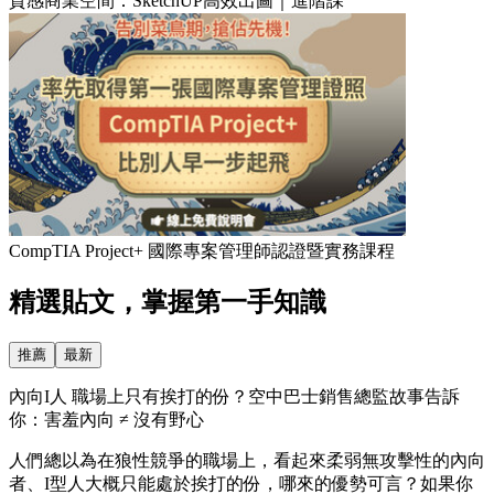
質感商業空間：SketchUP高效出圖｜進階課
CompTIA Project+ 國際專案管理師認證暨實務課程
精選貼文，掌握第一手知識
推薦
最新
內向I人 職場上只有挨打的份？空中巴士銷售總監故事告訴
你：害羞內向 ≠ 沒有野心
人們總以為在狼性競爭的職場上，看起來柔弱無攻擊性的內向
者、I型人大概只能處於挨打的份，哪來的優勢可言？如果你