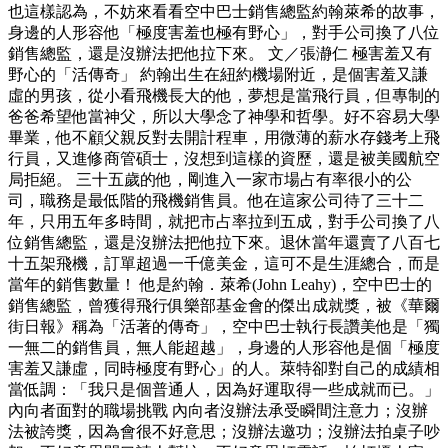
也這樣認為，不妨來看看空中巴士銷售總監約翰萊希的故事，
身邊的人形容他「極度害羞也極有野心」，對手公司換了八位
銷售總監，還是沒辦法把他拉下來。 文／張瀞仁 極害羞又有
野心的「活傳奇」 約翰出生在紐約機場附近，是個害羞又謙
虛的男孩，從小看飛機長大的他，夢想是當飛行員，但專制的
爸爸希望他當神父，所以大學念了神學和哲學。好不容易大學
畢業，他不顧父親反對去開計程車，用微薄的薪水存錢考上飛
行員，又進修商管碩士，沒想到這樣的資歷，還是被美國航空
局拒絕。 三十五歲的他，剛進入一家市場占有率很小的公
司，職務是最低階的飛機銷售員。他在這家公司待了三十二
年，只用五年多時間，就把市占率拉到五成，對手公司換了八
位銷售總監，還是沒辦法把他拉下來。退休當年還賣了八百七
十五架飛機，訂單超過一千億美金，這可不是生涯總合，而是
當年的銷售數量！ 他是約翰．萊希(John Leahy)，空中巴士的
銷售總監，曾獲得飛行俱樂部基金會的傑出成就獎，被《華爾
街日報》稱為「活著的傳奇」，空中巴士執行長讚美他是「獨
一無二的銷售員，無人能超越」，身邊的人形容他是個「極度
害羞又謙虛，同時極度有野心」的人。萊特卻對自己的成績相
當低調：「我只是個普通人，因為好運取得一些成就而已。」
內向者面對的職場挑戰 內向者沒辦法承受瞬間注意力；沒辦
法被誇獎，因為會很不好意思；沒辦法邀功；沒辦法拍桌子吵