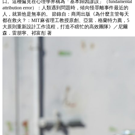
口。這種偏見在心理學界稱為「基本歸因謬誤」（fundamental
attribution error）：人類遇到問題時，傾向怪罪離事件最近的
人，就算他是無辜的。 節錄自：商周出版《為什麼主管每天
都在救火？：MIT麻省理工教授原創、亞當．格蘭特力薦，5
大原則重新設計工作流程，打造不瞎忙的高效團隊》／尼爾
森．雷朋寧、祁富彤 著