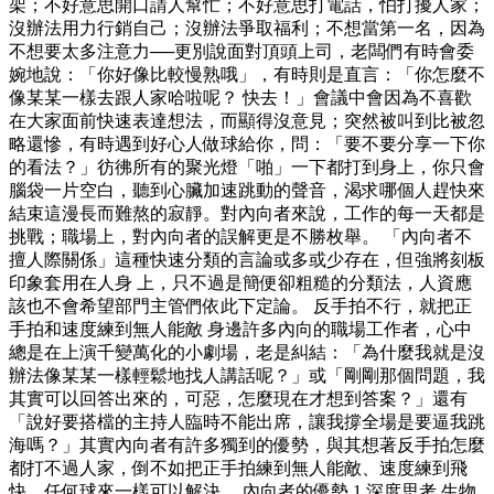
架；不好意思開口請人幫忙；不好意思打電話，怕打擾人家；
沒辦法用力行銷自己；沒辦法爭取福利；不想當第一名，因為
不想要太多注意力──更別說面對頂頭上司，老闆們有時會委
婉地說：「你好像比較慢熟哦」，有時則是直言：「你怎麼不
像某某一樣去跟人家哈啦呢？ 快去！」會議中會因為不喜歡
在大家面前快速表達想法，而顯得沒意見；突然被叫到比被忽
略還慘，有時遇到好心人做球給你，問：「要不要分享一下你
的看法？」彷彿所有的聚光燈「啪」一下都打到身上，你只會
腦袋一片空白，聽到心臟加速跳動的聲音，渴求哪個人趕快來
結束這漫長而難熬的寂靜。對內向者來說，工作的每一天都是
挑戰；職場上，對內向者的誤解更是不勝枚舉。 「內向者不
擅人際關係」這種快速分類的言論或多或少存在，但強將刻板
印象套用在人身 上，只不過是簡便卻粗糙的分類法，人資應
該也不會希望部門主管們依此下定論。 反手拍不行，就把正
手拍和速度練到無人能敵 身邊許多內向的職場工作者，心中
總是在上演千變萬化的小劇場，老是糾結：「為什麼我就是沒
辦法像某某一樣輕鬆地找人講話呢？」或「剛剛那個問題，我
其實可以回答出來的，可惡，怎麼現在才想到答案？」還有
「說好要搭檔的主持人臨時不能出席，讓我撐全場是要逼我跳
海嗎？」其實內向者有許多獨到的優勢，與其想著反手拍怎麼
都打不過人家，倒不如把正手拍練到無人能敵、速度練到飛
快，任何球來一樣可以解決。 內向者的優勢 1.深度思考 生物