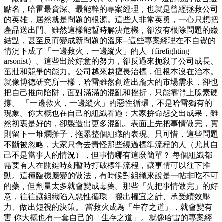
點名，哈雷最資深、最能幹的專案經理，也就是曾經拯救公司
的英雄，居然就是問題的根源。這些人非常英勇，一心只想把
產品送出門。雖然這樣能暫時解決危機，卻沒有根除問題的癥
結點，甚至反而變成新問題的溫床─這些專案經理在不自覺的
情況下成了「一邊救火，一邊縱火」的人（firefighting
arsonist）。這些出於好意的努力，卻反過來扼殺了公司成長、
茁壯和競爭的能力。公司越來越擅長治標，但根本沒在治本。
就像博德研究所一樣，哈雷雖然創造出龐大的市場需求，卻也
把自己推向陷阱，面對滿滿的混亂和挫折，只能靠腎上腺素硬
撐。 「一邊救火，一邊縱火」的惡性循環，不是哈雷獨有的
現象。你大概也在自己的組織看過：大家拚命想交出成果，雖
然初衷是好的，卻製造出更多混亂。表面上先把事情做完，實
則留下一堆爛攤子，拖累整個組織的表現。只可惜，這些問題
不斷被忽略，大家只會去責怪那些繞過標準流程的人（尤其自
己不是當事人的情況），但事情哪有這麼簡單？ 每個組織都
需要有人在關鍵時刻暫時打破標準流程，讓事情可以往下推
動。這種臨機應變的做法，有時候對組織來說是一帖非吃不可
的藥，但劑量太多就會變成毒藥。那些「先把事情做完」的好
意，往往讓組織陷入惡性循環：搬出權宜之計、承受績效壓
力、做出短視的決策。 當救火成為「生存之道」，就會變有
害 你大概也有一套自己的「生存之道」。就像哈雷的專案經