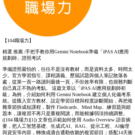
【104職場力】
精選
推薦 :手把手教你用Gemini Notebook準備「iPAS AI應用
規劃師」證照考試
準備證照最怕的，往往不是沒有教材，而是資料太多、時間太
少。官方學習指引、課程講義、歷屆試題與個人筆記散落各
處，從第一頁一路讀到最後一頁，不但效率有限，也很難判斷
自己真正不熟的考點。 這篇文章以「iPAS AI應用規劃師初
級」為例，介紹如何利用 Gemini Notebook 建立個人化備考系
統。從匯入官方教材、設定學習目標與程度診斷開始，再把複
雜章節拆成短課程，製作 Flashcards、Mind Map、練習題與錯
題本，讓複習不再只是重複閱讀，而能根據弱項持續調整。
([104 職場力][1]) 文章也示範如何使用 Audio Overview 語音摘
要，把人工智慧基礎、生成式AI、RAG、提示工程、AI倫理
與資安等內容，轉換成適合通勤收聽的複習節目；搭配14天衝