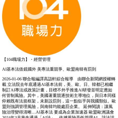
【104職場力】・經營管理
AI基本法借鏡國外 美專法重競爭、歐盟南韓有罰則
2026-01-06 聯合報編譯高詣軒綜合報導 由聯合新聞網授權轉
載 立法院去年底通過AI基本法前，美、歐、日、韓都已相繼
制訂AI專法或政策計畫，目標不外乎推進AI研發並明定應如
何管制風險。其中，美國著重競逐技術主導地位，與日本同樣
仰賴既有法規框架，未新設罰則，這一點似乎與我國類似。歐
盟則強調管理風險，與南韓均能處罰企業。 延伸閱讀：讓風
險治理變得清晰…AI基本法 要成為企業加速器 歐盟歐洲議會
2024年3月率先通過「AI法」，依據風險高低管理AI。該法認