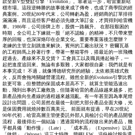
款全新V型雙缸引擎「Evolution」。靠著這一步，哈雷重新站
穩市場。這段逆轉勝的故事後來成了傳奇，也成了商學院的經
典案例。20世紀80年代末，公司轉虧為盈，經銷商的訂單排得
滿滿滿，而且這些客戶都必須先繳大筆訂金，才買得到哈雷機
車。1986年，公司掛牌上市，股價一路飆升。 在那段艱困的
時期，全公司上下練就一股「絕不認輸」的精神，不只帶來豐
厚的回報，也深深烙印在企業文化。重要專案落後怎麼辦？
老練的主管立刻跳進來解決。賓州的工廠出狀況？ 密爾瓦基
的工程師馬上拎著行李，帶著一整箱零件，搭最近的一班飛機
趕過去。產線來不及交貨？ 工會員工以及職員捲起袖子，一
起把進度追回來。無論有多艱難，大家都很自豪：我們就是有
本事完成！ 不過，就像博德研究所的經驗，太依賴英雄式救
火，反而會拖垮關鍵營運流程。雖然全新的Evolution引擎比舊
款更可靠，但整體的保固成本居高不下。就算主管能迅速出
動，飛到出事的工廠救急，但隨著哈雷的產品線越來越多，把
新產品推向生產線的過程越來越混亂。有一年甚至因為車尾燈
設計出問題，公司居然在最後一刻把大部分產品全面大修，光
是保固費用就燒掉數百萬美元。 前面就有提過，早在20世紀
90年代初，哈雷高層主管便委託外部人員檢討公司的產品開發
流程，最後得出一個結論：透過當時的流程做出來的產品，幾
乎都具備「動作慢」（Late）、「成本高」（Expensive）以及
「做錯」（Wrong）這三大特徵，簡稱LEW。這份檢討報告還