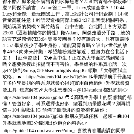
都不酷》原來是在講館青的求職焦慮？7:58 館青都在學校學什
麼？阿傑不讀書、Adam簽二一單、Lucy成績全拿A！10:44
Lucy超全能，邊玩團邊工作，當上設計公司行銷企劃！14:48
音量高能注意！幹話製造機阿傑上線24:37 非音樂相關科系，
開始玩團的契機？新竹熱音、台中吉他、台北爵士各方致霸
29:00《逐漸抽離你的慣性》陪Adam、阿傑走過分手路，鼓的
語言充滿感情🥰33:04 樂團沒團長？沒有誰最大，只有誰最吵
41:57 畢業後少了學生身份，還能寫青春嗎？唱出Z世代的故
事46:53 向未來許願：希望離粉絲更靠近，並努力在台北活下
去！ 【延伸資源】 🧑‍🎓高中生！正在為大學面試感到緊張
嗎？想要教授出招提問不再害怕、學長姐的科系真心話一次
get？快到&nbsp;＠104seniorhigh&nbsp;IG 領取 「大學面試全
攻略」🔥：https://students104.pse.is/7jg5lw 📝畢業導航手冊集結
了多位學長姐的科系與就業心得超實用自傳範例+升學就業資
源工具+焦慮解答🎉大學生想要的～@104student 都點的到👉
https://students104.pse.is/7jg5h2 🧑‍🔬高職生升學上的疑慮我們都
懂！管道好多、科系選擇也好多...總看到頭暈眼花嗎？別再煩
惱～104 高職生 IG 預備了最澎湃的資源禮包給你：
https://students104.pse.is/7jg5kk 揪朋友完成任務一起領～🏫104
升學就業地圖3分鐘測出你適合的科系👉
https://guide.104.com.tw/career/?utm_s 喜歡青春通識課的同學