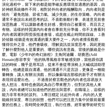
演化過程中，留下來的都是能準確反應環境並適應的基因，由
於神經系統條件不同，相對於外向者的報酬取向，內向者則是
傾向「避免危險、節省力氣、減少失敗」的生存策略。內向者
通常不會說出未經思考的話、不喜歡衝動行事、表達意見前會
深思熟慮，可以讓聽者產生好感，覺得自己被重視，而且言之
有物。這樣的特質讓內向者會在事前充分準備，你不太會看到
內向者因遲到而慌張抵達會場，或趕在截止時間前踩線。 2.善
於傾聽 傾聽是有效溝通的重大要件之一，內向者擅長觀察、
懂得弦外之音，他們會吸收、理解資訊並深度思考，因此更能
了解什麼對他人是重要的、哪些資訊有意義、背後的脈絡是什
麼。電影《少年Pi的奇幻旅程》主角阿迪爾．胡賽恩(Adil
Hussain)形容李安「他的執導風格非常敏感安靜，當他跟你講
話的時候，幾乎是用耳語，從來不會從導演椅上大喊或請助理
轉告，他總是親自溝通。他的溝通不只是言語，更像是一種能
量轉換，讓人有辦法演戲，所以像蘇瑞吉那樣的新手才有辦法
表現得這麼出色。」 不過善於察言觀色的內向者也容易放大
他人想法，有時也會因此為自己帶來壓力，但對於其他人來
說，內向者總可以知道他們的想法與需求。在職場上，這樣的
能力非常有利於談判。 3.專注穩定 比起外向者，內向的人更
能維持深度、專注的狀態，他們可以把注意力集中於眼前最重
要的任務上，長時間全神貫注，執行任務。經常被學術研究引