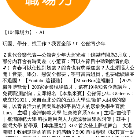
【104職場力】・AI
玩團、學分、找工作？我要全部！ft. 公館青少年
Ｚ世代音樂代表—公館青少年大駕光臨！錄製時間為3月底，
部分內容會有時間差（小驚喜：可以在節目中聽到館青的歌
🎵）青春可以任性到幾歲？館青也有求職焦慮？人生煩惱大公
開！音樂、學分、戀愛全都要，寧可當雷組員，也要繼續練團
不退團！ 【Youtube 這裡聽】 【MixerBox這裡聽】 【2025
職涯博覽會】200家企業現場徵才，還有19場知名企業講座，
免費職涯諮詢，立即報名 【本集來賓】公館青少年 GGteens：
成立於2021，來自台北公館的五位大學生/新鮮人組成的樂
團，以青春活力的音樂風格和平易近人的形象受學生喜愛
Lucy｜主唱｜臺灣師範大學 社會教育系Adam｜主唱+吉他手
｜臺灣師範大學 科技應用與人力資源發展學系阿傑｜鼓手｜
臺灣大學 哲學系 【本集重點】3:07 首次登上夢想舞台—大港
開唱！收到邀請函的當下超感動？5:00 首張專輯《我其實一點