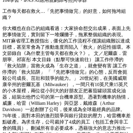
104學習・iPAS AI應用規劃師考照共學群
工作每天都在救火…「先把事情做完」的好意，如何拖垮組
織？
你大概也在自己的組織看過：大家拚命想交出成果，表面上先
把事情做完，實則留下一堆爛攤子，拖累整個組織的表現。
MIT麻省理工教授指出，僵化的工作流程不僅讓組織難以達成
目標，甚至常會為了推動進度而陷入「救火」的惡性循環。本
文節錄自《為什麼主管每天都在救火？》。 文／尼爾森．雷
朋寧、祁富彤 本文目錄（點擊可快速前往） 讓工作停滯的
「救火陷阱」當救火成為「生存之道」，就會變有害 讓工作
停滯的「救火陷阱」 「『先把事情做完』的心態，反而會扼
殺公司成長、茁壯和競爭的能力。」 20世紀初，在美國威斯
康辛州的密爾瓦基（Milwaukee），一間只有10英尺乘15英尺
的小木屋裡，兩位從小到大的好朋友正把蕃茄罐頭當成化油
器，組裝出他們公司的第一台機車原型。憑著對機車的熱情，
威廉．哈雷（William Harley）與亞瑟．戴維森（Arthur
Davidson）一起創辦了公司，後來成為全球最經典的品牌。
76年後，面對本田的激烈競爭與銀行貸款的壓力，哈雷機車差
點破產。為求生存，公司裁掉了4成的員工（包括工會與非工
會的職員）、刪減所有非必要成本，憑藉強大的意志力推出一