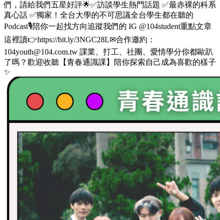
們，請給我們五星好評🌟✅訪談學生熱門話題 ✅最赤裸的科系
真心話 ✅獨家！全台大學的不可思議全台學生都在聽的
Podcast🎙️陪你一起找方向追蹤我們的 IG @104student重點文章
這裡讀👉https://bit.ly/3NGC28L✉合作邀約：
104youth@104.com.tw 課業、打工、社團、愛情學分你都歐趴
了嗎？歡迎收聽【青春通識課】陪你探索自己成為喜歡的樣子
✨