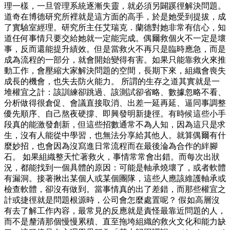
理一樣，一旦管理系統逐漸失靈，就必須另闢蹊徑解決問題。
道奇在博德研究所裡就是這方面的高手，於是她受到提拔，成
了實驗室經理。研究所主任艾瑞克．蘭德對她非常有信心，知
道任何事情只要交給她就一定能完成。偶爾救個火不一定是壞
事，反而還能提升績效。但是當救火不再只是臨時應急，而是
成為流程的一部分，就會開始變得有害。如果只能靠救火來推
動工作，會壓縮大家解決問題的空間，長期下來，組織會喪失
成長的機會，也失去防火能力。 所謂的生存之道其實就是一
堆權宜之計：該訓練卻跳過、該測試卻省略、數據忽略不看、
分析做得很倉促、會議直接取消、出差一延再延、逼同事調整
優先順序、自己熬夜硬撐、即興發明新捷徑。有時候這些小手
段真的能激發創新，但這些招數通常不為人知，因為這只是求
生，沒有人能從中學習，也無法分享給其他人。就算偶爾有什
麼妙招，也會因為沒寫進日常流程而在最後淪為合作的絆腳
石。 如果組織整天忙著救火，事情常常會出錯。而每次出狀
況，都能找到一個具體的原因：可能是軸承燒壞了，或者軟體
有漏洞。接著揪出某個人或某個團隊，這些人應該維護軸承或
檢查軟體，卻沒有做到。當事情真的出了差錯，而那些權宜之
計或捷徑就是問題根源時，公司會怎麼處置呢？ 假如高層沒
有去了解工作內容，最常見的反應就是責怪最靠近問題的人，
而不是釐清那個慢慢累積、直至拖垮組織的救火文化和能力缺