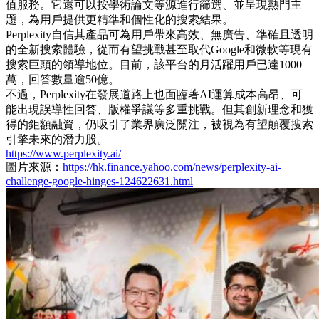
值服務。它還可以按學術論文等源進行篩選、並呈現熱門主
題，為用戶提供更精準和個性化的搜索結果。
Perplexity自信其產品可為用戶帶來高效、無廣告、準確且透明
的全新搜索體驗，從而有望挑戰甚至取代Google和微軟等現有
搜索巨頭的領導地位。目前，該平台的月活躍用戶已達1000
萬，回答數量逾50億。
不過，Perplexity在發展道路上也面臨著AI運算成本高昂、可
能出現誤導性回答、版權爭議等多重挑戰。但其創新理念和獲
得的鉅額融資，仍吸引了業界廣泛關注，被視為有望顛覆搜索
引擎未來的潛力股。
https://www.perplexity.ai/
圖片來源：
https://hk.finance.yahoo.com/news/perplexity-ai-
challenge-google-hinges-124622631.html