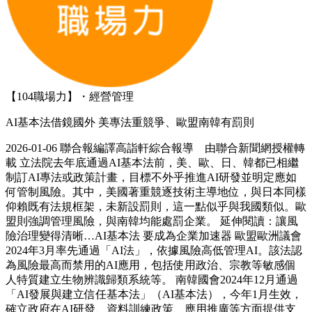
【104職場力】・經營管理
AI基本法借鏡國外 美專法重競爭、歐盟南韓有罰則
2026-01-06 聯合報編譯高詣軒綜合報導 由聯合新聞網授權轉
載 立法院去年底通過AI基本法前，美、歐、日、韓都已相繼
制訂AI專法或政策計畫，目標不外乎推進AI研發並明定應如
何管制風險。其中，美國著重競逐技術主導地位，與日本同樣
仰賴既有法規框架，未新設罰則，這一點似乎與我國類似。歐
盟則強調管理風險，與南韓均能處罰企業。 延伸閱讀：讓風
險治理變得清晰…AI基本法 要成為企業加速器 歐盟歐洲議會
2024年3月率先通過「AI法」，依據風險高低管理AI。該法認
為風險最高而禁用的AI應用，包括使用政治、宗教等敏感個
人特質建立生物辨識歸類系統等。 南韓國會2024年12月通過
「AI發展與建立信任基本法」（AI基本法），今年1月生效，
確立政府在AI研發、資料訓練政策、應用推廣等方面提供支