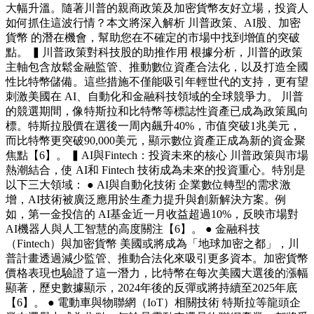
大幅升溫。隨著川普的親商政策及加密貨幣友好立場，投資人
如何抓住這波行情？本文將深入解析 川普政策、AI股、加密
貨幣 的潛在機會，幫助您在不確定的市場中找到增值的突破
點。 ▍川普政策對科技股的助推作用 根據分析，川普的政策
主軸包含放鬆金融監管、推動數位資產合法化，以及打造全國
性比特幣儲備。這些措施不僅能吸引年輕世代的支持，更有望
刺激美國在 AI、自動化和金融科技領域的全球競爭力。 川普
的競選期間，像特斯拉和比特幣等標誌性資產已成為政策風向
標。特斯拉股價在選後一周內飆升40%，市值突破1兆美元，
而比特幣更突破90,000美元，顯示數位資產正成為新的資金聚
焦點【6】。 ▍AI與Fintech：投資未來的核心 川普政策與市場
熱潮結合，使 AI和 Fintech 技術成為未來的投資重心。特別是
以下三大領域： ● AI與自動化技術 企業數位轉型的需求激
增，AI技術被廣泛應用於生產力提升與創新解決方案。例
如，第一金投信的 AI基金近一月收益超過10%，反映市場對
AI機器人與人工智慧的高度關注【6】。 ● 金融科技
（Fintech）與加密貨幣 美國或將成為「地球加密之都」，川
普計畫透過減少監管、推動合法化來吸引更多資本。加密貨幣
價格表現也驗證了這一潛力，比特幣在每次美國大選後的漲幅
顯著，歷史數據顯示，2024年後的反彈或將持續至2025年底
【6】。 ● 電動車與物聯網（IoT）相關技術 特斯拉等龍頭企