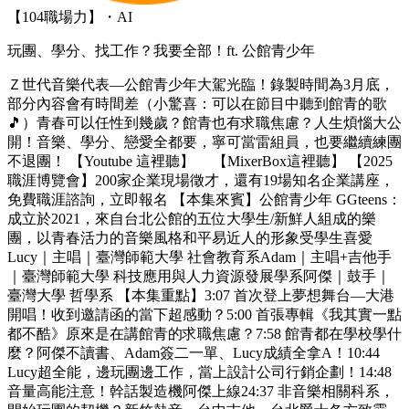
【104職場力】・AI
玩團、學分、找工作？我要全部！ft. 公館青少年
Ｚ世代音樂代表—公館青少年大駕光臨！錄製時間為3月底，
部分內容會有時間差（小驚喜：可以在節目中聽到館青的歌
🎵）青春可以任性到幾歲？館青也有求職焦慮？人生煩惱大公
開！音樂、學分、戀愛全都要，寧可當雷組員，也要繼續練團
不退團！ 【Youtube 這裡聽】 【MixerBox這裡聽】 【2025
職涯博覽會】200家企業現場徵才，還有19場知名企業講座，
免費職涯諮詢，立即報名 【本集來賓】公館青少年 GGteens：
成立於2021，來自台北公館的五位大學生/新鮮人組成的樂
團，以青春活力的音樂風格和平易近人的形象受學生喜愛
Lucy｜主唱｜臺灣師範大學 社會教育系Adam｜主唱+吉他手
｜臺灣師範大學 科技應用與人力資源發展學系阿傑｜鼓手｜
臺灣大學 哲學系 【本集重點】3:07 首次登上夢想舞台—大港
開唱！收到邀請函的當下超感動？5:00 首張專輯《我其實一點
都不酷》原來是在講館青的求職焦慮？7:58 館青都在學校學什
麼？阿傑不讀書、Adam簽二一單、Lucy成績全拿A！10:44
Lucy超全能，邊玩團邊工作，當上設計公司行銷企劃！14:48
音量高能注意！幹話製造機阿傑上線24:37 非音樂相關科系，