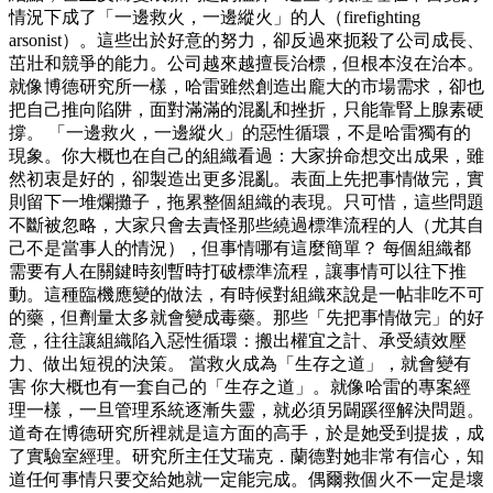
情況下成了「一邊救火，一邊縱火」的人（firefighting
arsonist）。這些出於好意的努力，卻反過來扼殺了公司成長、
茁壯和競爭的能力。公司越來越擅長治標，但根本沒在治本。
就像博德研究所一樣，哈雷雖然創造出龐大的市場需求，卻也
把自己推向陷阱，面對滿滿的混亂和挫折，只能靠腎上腺素硬
撐。 「一邊救火，一邊縱火」的惡性循環，不是哈雷獨有的
現象。你大概也在自己的組織看過：大家拚命想交出成果，雖
然初衷是好的，卻製造出更多混亂。表面上先把事情做完，實
則留下一堆爛攤子，拖累整個組織的表現。只可惜，這些問題
不斷被忽略，大家只會去責怪那些繞過標準流程的人（尤其自
己不是當事人的情況），但事情哪有這麼簡單？ 每個組織都
需要有人在關鍵時刻暫時打破標準流程，讓事情可以往下推
動。這種臨機應變的做法，有時候對組織來說是一帖非吃不可
的藥，但劑量太多就會變成毒藥。那些「先把事情做完」的好
意，往往讓組織陷入惡性循環：搬出權宜之計、承受績效壓
力、做出短視的決策。 當救火成為「生存之道」，就會變有
害 你大概也有一套自己的「生存之道」。就像哈雷的專案經
理一樣，一旦管理系統逐漸失靈，就必須另闢蹊徑解決問題。
道奇在博德研究所裡就是這方面的高手，於是她受到提拔，成
了實驗室經理。研究所主任艾瑞克．蘭德對她非常有信心，知
道任何事情只要交給她就一定能完成。偶爾救個火不一定是壞