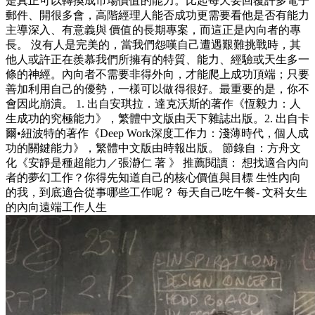
是真正可以轉換成市場價值的能力。比起每天要回覆許多電子
郵件、開很多會，高階經理人能否成功更需要看他是否有能力
主導深入、有意義與 價值的長期專案，而這正是內向者的專
長。 沒有人是完美的，當我們怨嘆自己遭遇艱難挑戰時，其
他人或許正在羨慕我們所擁有的特質、能力、經驗或天生多一
條的神經。內向者不需要非得外向，才能爬上成功頂端；只要
善加利用自己的優勢，一樣可以做得很好。最重要的是，你不
會因此崩潰。 1. 出自安琪拉．達克沃斯的著作《恆毅力：人
生成功的究極能力》，繁體中文版由天下雜誌出版。2. 出自卡
爾•紐波特的著作《Deep Work深度工作力：淺薄時代，個人成
功的關鍵能力》，繁體中文版由時報出版。 節錄自：方舟文
化《安靜是種超能力／張瀞仁 著 》 推薦閱讀： 想找適合內向
者的夢幻工作？你得先知道自己的核心價值與目標 生性內向
的我，到底適合從事哪些工作呢？ 每天自己吃午餐- 文科女生
的內向遠端工作人生