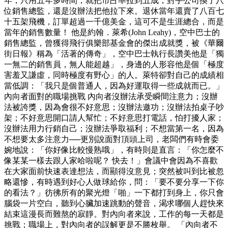
年，只用五年多時間，就把市占率拉到五成，對手公司換了八
位銷售總監，還是沒辦法把他拉下來。退休當年還賣了八百七
十五架飛機，訂單超過一千億美金，這可不是生涯總合，而是
當年的銷售數量！ 他是約翰．萊希(John Leahy)，空中巴士的
銷售總監，曾獲得飛行俱樂部基金會的傑出成就獎，被《華爾
街日報》稱為「活著的傳奇」，空中巴士執行長讚美他是「獨
一無二的銷售員，無人能超越」，身邊的人形容他是個「極度
害羞又謙虛，同時極度有野心」的人。萊特卻對自己的成績相
當低調：「我只是個普通人，因為好運取得一些成就而已。」
內向者面對的職場挑戰 內向者沒辦法承受瞬間注意力；沒辦
法被誇獎，因為會很不好意思；沒辦法邀功；沒辦法拍桌子吵
架；不好意思開口請人幫忙；不好意思打電話，怕打擾人家；
沒辦法用力行銷自己；沒辦法爭取福利；不想當第一名，因為
不想要太多注意力──更別說面對頂頭上司，老闆們有時會委
婉地說：「你好像比較慢熟哦」，有時則是直言：「你怎麼不
像某某一樣去跟人家哈啦呢？ 快去！」會議中會因為不喜歡
在大家面前快速表達想法，而顯得沒意見；突然被叫到比被忽
略還慘，有時遇到好心人做球給你，問：「要不要分享一下你
的看法？」彷彿所有的聚光燈「啪」一下都打到身上，你只會
腦袋一片空白，聽到心臟加速跳動的聲音，渴求哪個人趕快來
結束這漫長而難熬的寂靜。對內向者來說，工作的每一天都是
挑戰；職場上，對內向者的誤解更是不勝枚舉。 「內向者不