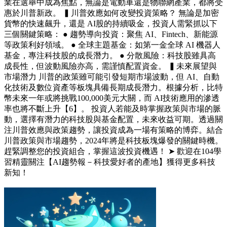
業在選舉中成為焦點，無論是電動車還是物聯網產業，都將受
惠於川普新政。 ▍川普效應如何改變投資策略？ 無論是加密
貨幣的快速飆升，還是 AI股的持續吸金，投資人需緊抓以下
三個關鍵策略： ● 趨勢導向投資：聚焦 AI、Fintech、新能源
等政策利好領域。 ● 全球主題基金：如第一金全球 AI 機器人
基金，專注科技股的成長潛力。 ● 分散風險：科技股雖具高
成長性，但波動風險亦高，需謹慎配置資金。 ▍未來展望與
市場潛力 川普的政策雖可能引發短期市場波動，但 AI、自動
化技術及數位資產等板塊具備長期成長潛力。根據分析，比特
幣未來一年或將挑戰100,000美元大關，而 AI技術應用的滲透
率也將不斷上升【6】。 投資人若能及時掌握政策與市場的脈
動，選擇有潛力的科技股與基金配置，未來收益可期。透過關
注川普效應與政策趨勢，讓投資成為一場有策略的博弈。結合
川普政策與市場趨勢，2024年將是科技板塊爆發的關鍵時機。
趕緊調整您的投資組合，掌握這波投資機遇！ ➤ 歡迎在104學
習精靈關注【AI趨勢報－科技愛好者的產地】獲得更多科技
新知！