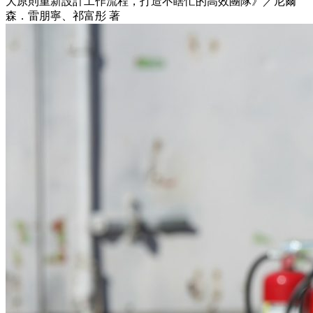
大原則重新設計工作流程，打造不瞎忙的高效團隊》／尼爾
森．雷朋寧、祁富彤 著