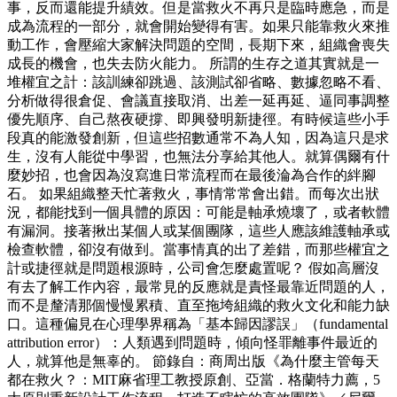
事，反而還能提升績效。但是當救火不再只是臨時應急，而是
成為流程的一部分，就會開始變得有害。如果只能靠救火來推
動工作，會壓縮大家解決問題的空間，長期下來，組織會喪失
成長的機會，也失去防火能力。 所謂的生存之道其實就是一
堆權宜之計：該訓練卻跳過、該測試卻省略、數據忽略不看、
分析做得很倉促、會議直接取消、出差一延再延、逼同事調整
優先順序、自己熬夜硬撐、即興發明新捷徑。有時候這些小手
段真的能激發創新，但這些招數通常不為人知，因為這只是求
生，沒有人能從中學習，也無法分享給其他人。就算偶爾有什
麼妙招，也會因為沒寫進日常流程而在最後淪為合作的絆腳
石。 如果組織整天忙著救火，事情常常會出錯。而每次出狀
況，都能找到一個具體的原因：可能是軸承燒壞了，或者軟體
有漏洞。接著揪出某個人或某個團隊，這些人應該維護軸承或
檢查軟體，卻沒有做到。當事情真的出了差錯，而那些權宜之
計或捷徑就是問題根源時，公司會怎麼處置呢？ 假如高層沒
有去了解工作內容，最常見的反應就是責怪最靠近問題的人，
而不是釐清那個慢慢累積、直至拖垮組織的救火文化和能力缺
口。這種偏見在心理學界稱為「基本歸因謬誤」（fundamental
attribution error）：人類遇到問題時，傾向怪罪離事件最近的
人，就算他是無辜的。 節錄自：商周出版《為什麼主管每天
都在救火？：MIT麻省理工教授原創、亞當．格蘭特力薦，5