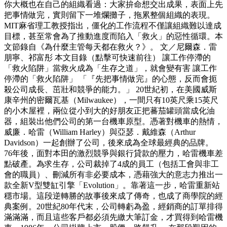
你大概也在自己的組織看過：大家拚命想交出成果，表面上先
把事情做完，實則留下一堆爛攤子，拖累整個組織的表現。
MIT麻省理工教授指出，僵化的工作流程不僅讓組織難以達成
目標，甚至常會為了推動進度而陷入「救火」的惡性循環。本
文節錄自《為什麼主管每天都在救火？》。 文／尼爾森．雷
朋寧、祁富彤 本文目錄（點擊可快速前往） 讓工作停滯的
「救火陷阱」當救火成為「生存之道」，就會變有害 讓工作
停滯的「救火陷阱」 「『先把事情做完』的心態，反而會扼
殺公司成長、茁壯和競爭的能力。」 20世紀初，在美國威斯
康辛州的密爾瓦基（Milwaukee），一間只有10英尺乘15英尺
的小木屋裡，兩位從小到大的好朋友正把蕃茄罐頭當成化油
器，組裝出他們公司的第一台機車原型。憑著對機車的熱情，
威廉．哈雷（William Harley）與亞瑟．戴維森（Arthur
Davidson）一起創辦了公司，後來成為全球最經典的品牌。
76年後，面對本田的激烈競爭與銀行貸款的壓力，哈雷機車差
點破產。為求生存，公司裁掉了4成的員工（包括工會與非工
會的職員）、刪減所有非必要成本，憑藉強大的意志力推出一
款全新V型雙缸引擎「Evolution」。靠著這一步，哈雷重新站
穩市場。這段逆轉勝的故事後來成了傳奇，也成了商學院的經
典案例。20世紀80年代末，公司轉虧為盈，經銷商的訂單排得
滿滿滿，而且這些客戶都必須先繳大筆訂金，才買得到哈雷機