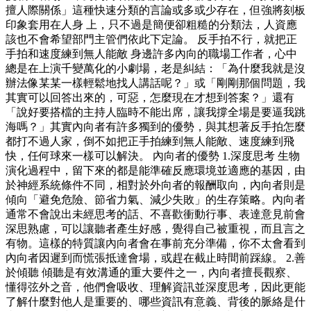
擅人際關係」這種快速分類的言論或多或少存在，但強將刻板
印象套用在人身 上，只不過是簡便卻粗糙的分類法，人資應
該也不會希望部門主管們依此下定論。 反手拍不行，就把正
手拍和速度練到無人能敵 身邊許多內向的職場工作者，心中
總是在上演千變萬化的小劇場，老是糾結：「為什麼我就是沒
辦法像某某一樣輕鬆地找人講話呢？」或「剛剛那個問題，我
其實可以回答出來的，可惡，怎麼現在才想到答案？」還有
「說好要搭檔的主持人臨時不能出席，讓我撐全場是要逼我跳
海嗎？」其實內向者有許多獨到的優勢，與其想著反手拍怎麼
都打不過人家，倒不如把正手拍練到無人能敵、速度練到飛
快，任何球來一樣可以解決。 內向者的優勢 1.深度思考 生物
演化過程中，留下來的都是能準確反應環境並適應的基因，由
於神經系統條件不同，相對於外向者的報酬取向，內向者則是
傾向「避免危險、節省力氣、減少失敗」的生存策略。內向者
通常不會說出未經思考的話、不喜歡衝動行事、表達意見前會
深思熟慮，可以讓聽者產生好感，覺得自己被重視，而且言之
有物。這樣的特質讓內向者會在事前充分準備，你不太會看到
內向者因遲到而慌張抵達會場，或趕在截止時間前踩線。 2.善
於傾聽 傾聽是有效溝通的重大要件之一，內向者擅長觀察、
懂得弦外之音，他們會吸收、理解資訊並深度思考，因此更能
了解什麼對他人是重要的、哪些資訊有意義、背後的脈絡是什