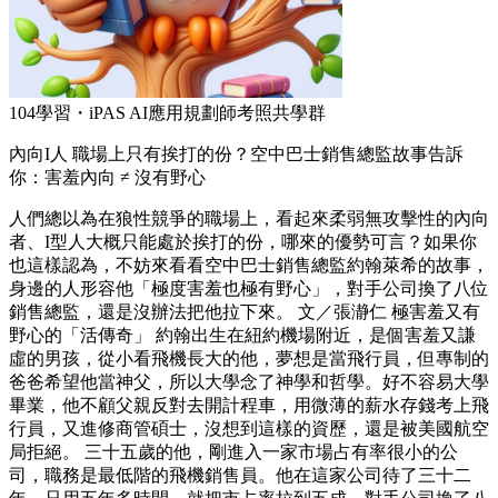
104學習・iPAS AI應用規劃師考照共學群
內向I人 職場上只有挨打的份？空中巴士銷售總監故事告訴
你：害羞內向 ≠ 沒有野心
人們總以為在狼性競爭的職場上，看起來柔弱無攻擊性的內向
者、I型人大概只能處於挨打的份，哪來的優勢可言？如果你
也這樣認為，不妨來看看空中巴士銷售總監約翰萊希的故事，
身邊的人形容他「極度害羞也極有野心」，對手公司換了八位
銷售總監，還是沒辦法把他拉下來。 文／張瀞仁 極害羞又有
野心的「活傳奇」 約翰出生在紐約機場附近，是個害羞又謙
虛的男孩，從小看飛機長大的他，夢想是當飛行員，但專制的
爸爸希望他當神父，所以大學念了神學和哲學。好不容易大學
畢業，他不顧父親反對去開計程車，用微薄的薪水存錢考上飛
行員，又進修商管碩士，沒想到這樣的資歷，還是被美國航空
局拒絕。 三十五歲的他，剛進入一家市場占有率很小的公
司，職務是最低階的飛機銷售員。他在這家公司待了三十二