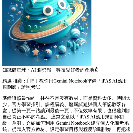
知識貓星球・AI 趨勢報－科技愛好者的產地🤖
精選
推薦 :手把手教你用Gemini Notebook準備「iPAS AI應用
規劃師」證照考試
準備證照最怕的，往往不是沒有教材，而是資料太多、時間太
少。官方學習指引、課程講義、歷屆試題與個人筆記散落各
處，從第一頁一路讀到最後一頁，不但效率有限，也很難判斷
自己真正不熟的考點。 這篇文章以「iPAS AI應用規劃師初
級」為例，介紹如何利用 Gemini Notebook 建立個人化備考系
統。從匯入官方教材、設定學習目標與程度診斷開始，再把複