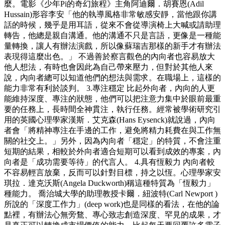
麼。電影《少年Pi的奇幻旅程》主角阿迪爾．胡賽恩(Adil
Hussain)形容李安「他的執導風格非常敏感安靜，當他跟你講
話的時候，幾乎是用耳語，從來不會從導演椅上大喊或請助理
轉告，他總是親自溝通。他的溝通不只是言語，更像是一種能
量轉換，讓人有辦法演戲，所以像蘇瑞吉那樣的新手才有辦法
表現得這麼出色。」 不過善於察言觀色的內向者也容易放大
他人想法，有時也會因此為自己帶來壓力，但對於其他人來
說，內向者總可以知道他們的想法與需求。在職場上，這樣的
能力非常有利於談判。 3.專注穩定 比起外向者，內向的人更
能維持深度、專注的狀態，他們可以把注意力集中於眼前最重
要的任務上，長時間全神貫注，執行任務。經常被學術研究引
用的英國心理學家漢斯．艾克森(Hans Eysenck)就說過，內向
者會「將精神專注在手邊的工作，避免將精力耗費在與工作無
關的社交上。」另外，因為內向者「穩定」的特質，不會注重
短期的結果，相較於外向者適合短期可以看到成效的專案，內
向者是「成功需要等待」的代言人。 4.具有恆毅力 內向者較
不容易輕言放棄，反而可以針對目標，持之以恆。心理學家安
琪拉．達克沃斯(Angela Duckworth)稱這種特質為「恆毅力」
種能力。 喬治城大學的助理教授卡爾．紐波特(Carl Newport )
所說的「深度工作力」(deep work)也是同樣的看法，在他的論
點裡，有辦法心無旁鶩、專心致志創造深度、罕見的成果，才