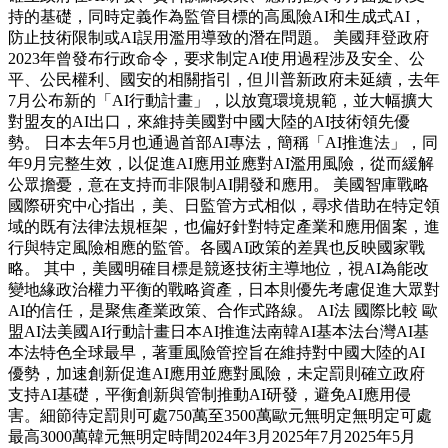
持的基礎，同時定義作為監管目標的高風險AI和生成式AI，
防止技術限制或AI誤用濫用導致的潛在問題。 美國拜登政府
2023年曾發布行政命令，要求制定AI使用過程涉及安全、公
平、公民權利、國安的相關指引，但川普新政府未延續，去年
7月公布新的「AI行動計畫」，以放寬環境規範，並大幅擴大
對盟友的AI出口，來維持美國對中國大陸的AI技術領先優
勢。 日本去年5月也通過首部AI專法，簡稱「AI推進法」，同
年9月完整生效，以促進AI應用並應對AI濫用風險，從而緩解
公眾擔憂，意在支持而非限制AI開發和應用。 美國智庫戰略
國際研究中心指出，美、日監管方式相似，尋求借助在特定領
域的既有法律法規框架，也偏好針對特定產業和應用個案，進
行與特定風險相應的監管。各國AI政策的差異也反映國家戰
略。 其中，美國明確目標是競逐技術主導地位，視AI為能改
變地緣政治權力平衡的戰略資產，日本則優先考慮促進大眾對
AI的信任，是聚焦產業政策、合作式路線。 AI法 國際比較 歐
盟AI法美國AI行動計畫日本AI推進法南韓AI基本法台灣AI基
本法特色全球最早，著重風險管控旨在維持對中國大陸的AI
優勢，加速創新促進AI應用並應對風險，未定罰則確立政府
支持AI基礎，平衡創新與管制推動AI研發，避免AI應用侵
害。細節待定罰則可處750萬至3500萬歐元無明定無明定可處
最高3000萬韓元無明定時間2024年3月2025年7月2025年5月