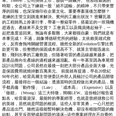
車。1986年，公司掛牌上市，股價一路飆升。 在那段艱困的
時期，全公司上下練就一股「絕不認輸」的精神，不只帶來豐
厚的回報，也深深烙印在企業文化。重要專案落後怎麼辦？
老練的主管立刻跳進來解決。賓州的工廠出狀況？ 密爾瓦基
的工程師馬上拎著行李，帶著一整箱零件，搭最近的一班飛機
趕過去。產線來不及交貨？ 工會員工以及職員捲起袖子，一
起把進度追回來。無論有多艱難，大家都很自豪：我們就是有
本事完成！ 不過，就像博德研究所的經驗，太依賴英雄式救
火，反而會拖垮關鍵營運流程。雖然全新的Evolution引擎比舊
款更可靠，但整體的保固成本居高不下。就算主管能迅速出
動，飛到出事的工廠救急，但隨著哈雷的產品線越來越多，把
新產品推向生產線的過程越來越混亂。有一年甚至因為車尾燈
設計出問題，公司居然在最後一刻把大部分產品全面大修，光
是保固費用就燒掉數百萬美元。 前面就有提過，早在20世紀
90年代初，哈雷高層主管便委託外部人員檢討公司的產品開發
流程，最後得出一個結論：透過當時的流程做出來的產品，幾
乎都具備「動作慢」（Late）、「成本高」（Expensive）以及
「做錯」（Wrong）這三大特徵，簡稱LEW。這份檢討報告還
點名，哈雷最資深、最能幹的專案經理，也就是曾經拯救公司
的英雄，居然就是問題的根源。這些人非常英勇，一心只想把
產品送出門。雖然這樣能暫時解決危機，卻沒有根除問題的癥
結點，甚至反而變成新問題的溫床─這些專案經理在不自覺的