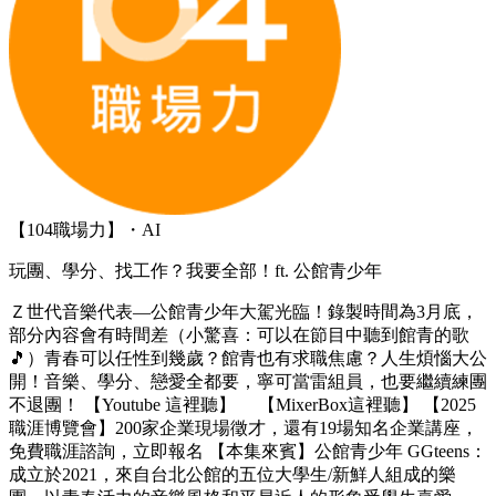
【104職場力】・AI
玩團、學分、找工作？我要全部！ft. 公館青少年
Ｚ世代音樂代表—公館青少年大駕光臨！錄製時間為3月底，
部分內容會有時間差（小驚喜：可以在節目中聽到館青的歌
🎵）青春可以任性到幾歲？館青也有求職焦慮？人生煩惱大公
開！音樂、學分、戀愛全都要，寧可當雷組員，也要繼續練團
不退團！ 【Youtube 這裡聽】 【MixerBox這裡聽】 【2025
職涯博覽會】200家企業現場徵才，還有19場知名企業講座，
免費職涯諮詢，立即報名 【本集來賓】公館青少年 GGteens：
成立於2021，來自台北公館的五位大學生/新鮮人組成的樂