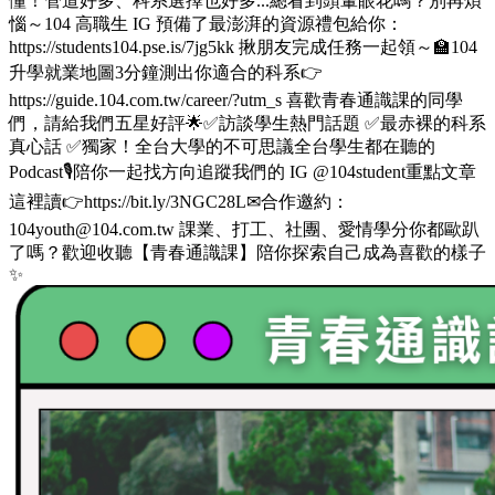
懂！管道好多、科系選擇也好多...總看到頭暈眼花嗎？別再煩
惱～104 高職生 IG 預備了最澎湃的資源禮包給你：
https://students104.pse.is/7jg5kk 揪朋友完成任務一起領～🏫104
升學就業地圖3分鐘測出你適合的科系👉
https://guide.104.com.tw/career/?utm_s 喜歡青春通識課的同學
們，請給我們五星好評🌟✅訪談學生熱門話題 ✅最赤裸的科系
真心話 ✅獨家！全台大學的不可思議全台學生都在聽的
Podcast🎙️陪你一起找方向追蹤我們的 IG @104student重點文章
這裡讀👉https://bit.ly/3NGC28L✉合作邀約：
104youth@104.com.tw 課業、打工、社團、愛情學分你都歐趴
了嗎？歡迎收聽【青春通識課】陪你探索自己成為喜歡的樣子
✨