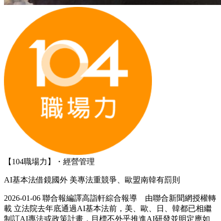
【104職場力】・經營管理
AI基本法借鏡國外 美專法重競爭、歐盟南韓有罰則
2026-01-06 聯合報編譯高詣軒綜合報導 由聯合新聞網授權轉
載 立法院去年底通過AI基本法前，美、歐、日、韓都已相繼
制訂AI專法或政策計畫，目標不外乎推進AI研發並明定應如