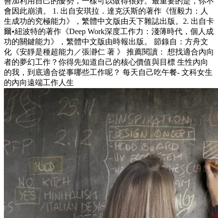
善加利用自己的優勢，一樣可以做得很好。最重要的是，你不
會因此崩潰。 1. 出自安琪拉．達克沃斯的著作《恆毅力：人
生成功的究極能力》，繁體中文版由天下雜誌出版。2. 出自卡
爾•紐波特的著作《Deep Work深度工作力：淺薄時代，個人成
功的關鍵能力》，繁體中文版由時報出版。 節錄自：方舟文
化《安靜是種超能力／張瀞仁 著 》 推薦閱讀： 想找適合內向
者的夢幻工作？你得先知道自己的核心價值與目標 生性內向
的我，到底適合從事哪些工作呢？ 每天自己吃午餐- 文科女生
的內向遠端工作人生