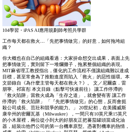
104學習・iPAS AI應用規劃師考照共學群
工作每天都在救火…「先把事情做完」的好意，如何拖垮組
織？
你大概也在自己的組織看過：大家拚命想交出成果，表面上先
把事情做完，實則留下一堆爛攤子，拖累整個組織的表現。
MIT麻省理工教授指出，僵化的工作流程不僅讓組織難以達成
目標，甚至常會為了推動進度而陷入「救火」的惡性循環。本
文節錄自《為什麼主管每天都在救火？》。 文／尼爾森．雷
朋寧、祁富彤 本文目錄（點擊可快速前往） 讓工作停滯的
「救火陷阱」當救火成為「生存之道」，就會變有害 讓工作
停滯的「救火陷阱」 「『先把事情做完』的心態，反而會扼
殺公司成長、茁壯和競爭的能力。」 20世紀初，在美國威斯
康辛州的密爾瓦基（Milwaukee），一間只有10英尺乘15英尺
的小木屋裡，兩位從小到大的好朋友正把蕃茄罐頭當成化油
器，組裝出他們公司的第一台機車原型。憑著對機車的熱情，