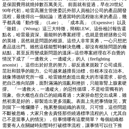
是保固費用就燒掉數百萬美元。 前面就有提過，早在20世紀
90年代初，哈雷高層主管便委託外部人員檢討公司的產品開發
流程，最後得出一個結論：透過當時的流程做出來的產品，幾
乎都具備「動作慢」（Late）、「成本高」（Expensive）以及
「做錯」（Wrong）這三大特徵，簡稱LEW。這份檢討報告還
點名，哈雷最資深、最能幹的專案經理，也就是曾經拯救公司
的英雄，居然就是問題的根源。這些人非常英勇，一心只想把
產品送出門。雖然這樣能暫時解決危機，卻沒有根除問題的癥
結點，甚至反而變成新問題的溫床─這些專案經理在不自覺的
情況下成了「一邊救火，一邊縱火」的人（firefighting
arsonist）。這些出於好意的努力，卻反過來扼殺了公司成長、
茁壯和競爭的能力。公司越來越擅長治標，但根本沒在治本。
就像博德研究所一樣，哈雷雖然創造出龐大的市場需求，卻也
把自己推向陷阱，面對滿滿的混亂和挫折，只能靠腎上腺素硬
撐。 「一邊救火，一邊縱火」的惡性循環，不是哈雷獨有的
現象。你大概也在自己的組織看過：大家拚命想交出成果，雖
然初衷是好的，卻製造出更多混亂。表面上先把事情做完，實
則留下一堆爛攤子，拖累整個組織的表現。只可惜，這些問題
不斷被忽略，大家只會去責怪那些繞過標準流程的人（尤其自
己不是當事人的情況），但事情哪有這麼簡單？ 每個組織都
需要有人在關鍵時刻暫時打破標準流程，讓事情可以往下推