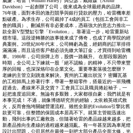
威廉．哈雷（William Harley）與亞瑟．戴維森（Arthur
Davidson）一起創辦了公司，後來成為全球最經典的品牌。
76年後，面對本田的激烈競爭與銀行貸款的壓力，哈雷機車差
點破產。為求生存，公司裁掉了4成的員工（包括工會與非工
會的職員）、刪減所有非必要成本，憑藉強大的意志力推出一
款全新V型雙缸引擎「Evolution」。靠著這一步，哈雷重新站
穩市場。這段逆轉勝的故事後來成了傳奇，也成了商學院的經
典案例。20世紀80年代末，公司轉虧為盈，經銷商的訂單排得
滿滿滿，而且這些客戶都必須先繳大筆訂金，才買得到哈雷機
車。1986年，公司掛牌上市，股價一路飆升。 在那段艱困的
時期，全公司上下練就一股「絕不認輸」的精神，不只帶來豐
厚的回報，也深深烙印在企業文化。重要專案落後怎麼辦？
老練的主管立刻跳進來解決。賓州的工廠出狀況？ 密爾瓦基
的工程師馬上拎著行李，帶著一整箱零件，搭最近的一班飛機
趕過去。產線來不及交貨？ 工會員工以及職員捲起袖子，一
起把進度追回來。無論有多艱難，大家都很自豪：我們就是有
本事完成！ 不過，就像博德研究所的經驗，太依賴英雄式救
火，反而會拖垮關鍵營運流程。雖然全新的Evolution引擎比舊
款更可靠，但整體的保固成本居高不下。就算主管能迅速出
動，飛到出事的工廠救急，但隨著哈雷的產品線越來越多，把
新產品推向生產線的過程越來越混亂。有一年甚至因為車尾燈
設計出問題，公司居然在最後一刻把大部分產品全面大修，光