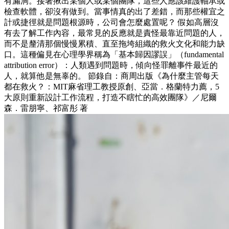
有漏洞。接著揪出某個人或某個團隊，這些人應該維護軸承或
檢查軟體，卻沒有做到。當事情真的出了差錯，而那些權宜之
計或捷徑就是問題根源時，公司會怎麼處置呢？ 假如高層沒
有去了解工作內容，最常見的反應就是責怪最靠近問題的人，
而不是釐清那個慢慢累積、直至拖垮組織的救火文化和能力缺
口。這種偏見在心理學界稱為「基本歸因謬誤」（fundamental
attribution error）：人類遇到問題時，傾向怪罪離事件最近的
人，就算他是無辜的。 節錄自：商周出版《為什麼主管每天
都在救火？：MIT麻省理工教授原創、亞當．格蘭特力薦，5
大原則重新設計工作流程，打造不瞎忙的高效團隊》／尼爾
森．雷朋寧、祁富彤 著