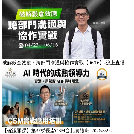
破解穀倉效應：跨部門溝通與協作實戰【06/16】-線上直播​
【確認開課】第37梯長宏CSM台北實體班_2026/8/22-