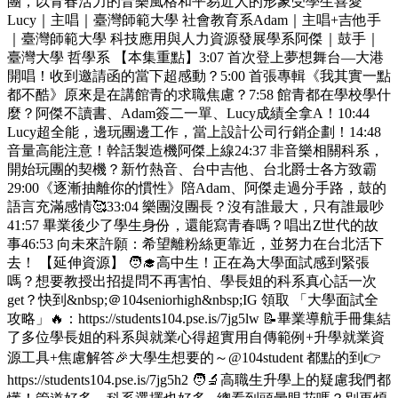
團，以青春活力的音樂風格和平易近人的形象受學生喜愛
Lucy｜主唱｜臺灣師範大學 社會教育系Adam｜主唱+吉他手
｜臺灣師範大學 科技應用與人力資源發展學系阿傑｜鼓手｜
臺灣大學 哲學系 【本集重點】3:07 首次登上夢想舞台—大港
開唱！收到邀請函的當下超感動？5:00 首張專輯《我其實一點
都不酷》原來是在講館青的求職焦慮？7:58 館青都在學校學什
麼？阿傑不讀書、Adam簽二一單、Lucy成績全拿A！10:44
Lucy超全能，邊玩團邊工作，當上設計公司行銷企劃！14:48
音量高能注意！幹話製造機阿傑上線24:37 非音樂相關科系，
開始玩團的契機？新竹熱音、台中吉他、台北爵士各方致霸
29:00《逐漸抽離你的慣性》陪Adam、阿傑走過分手路，鼓的
語言充滿感情🥰33:04 樂團沒團長？沒有誰最大，只有誰最吵
41:57 畢業後少了學生身份，還能寫青春嗎？唱出Z世代的故
事46:53 向未來許願：希望離粉絲更靠近，並努力在台北活下
去！ 【延伸資源】 🧑‍🎓高中生！正在為大學面試感到緊張
嗎？想要教授出招提問不再害怕、學長姐的科系真心話一次
get？快到&nbsp;＠104seniorhigh&nbsp;IG 領取 「大學面試全
攻略」🔥：https://students104.pse.is/7jg5lw 📝畢業導航手冊集結
了多位學長姐的科系與就業心得超實用自傳範例+升學就業資
源工具+焦慮解答🎉大學生想要的～@104student 都點的到👉
https://students104.pse.is/7jg5h2 🧑‍🔬高職生升學上的疑慮我們都