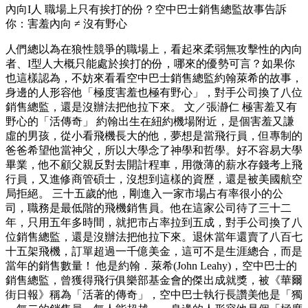
內向I人 職場上只有挨打的份？空中巴士銷售總監故事告訴
你：害羞內向 ≠ 沒有野心
人們總以為在狼性競爭的職場上，看起來柔弱無攻擊性的內向
者、I型人大概只能處於挨打的份，哪來的優勢可言？如果你
也這樣認為，不妨來看看空中巴士銷售總監約翰萊希的故事，
身邊的人形容他「極度害羞也極有野心」，對手公司換了八位
銷售總監，還是沒辦法把他拉下來。 文／張瀞仁 極害羞又有
野心的「活傳奇」 約翰出生在紐約機場附近，是個害羞又謙
虛的男孩，從小看飛機長大的他，夢想是當飛行員，但專制的
爸爸希望他當神父，所以大學念了神學和哲學。好不容易大學
畢業，他不顧父親反對去開計程車，用微薄的薪水存錢考上飛
行員，又進修商管碩士，沒想到這樣的資歷，還是被美國航空
局拒絕。 三十五歲的他，剛進入一家市場占有率很小的公
司，職務是最低階的飛機銷售員。他在這家公司待了三十二
年，只用五年多時間，就把市占率拉到五成，對手公司換了八
位銷售總監，還是沒辦法把他拉下來。退休當年還賣了八百七
十五架飛機，訂單超過一千億美金，這可不是生涯總合，而是
當年的銷售數量！ 他是約翰．萊希(John Leahy)，空中巴士的
銷售總監，曾獲得飛行俱樂部基金會的傑出成就獎，被《華爾
街日報》稱為「活著的傳奇」，空中巴士執行長讚美他是「獨