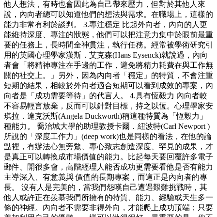
他人想法，有時也會因此為自己帶來壓力，但對於其他人來
說，內向者總可以知道他們的想法與需求。在職場上，這樣的
能力非常有利於談判。 3.專注穩定 比起外向者，內向的人更
能維持深度、專注的狀態，他們可以把注意力集中於眼前最重
要的任務上，長時間全神貫注，執行任務。經常被學術研究引
用的英國心理學家漢斯．艾克森(Hans Eysenck)就說過，內向
者會「將精神專注在手邊的工作，避免將精力耗費在與工作無
關的社交上。」另外，因為內向者「穩定」的特質，不會注重
短期的結果，相較於外向者適合短期可以看到成效的專案，內
向者是「成功需要等待」的代言人。 4.具有恆毅力 內向者較
不容易輕言放棄，反而可以針對目標，持之以恆。心理學家安
琪拉．達克沃斯(Angela Duckworth)稱這種特質為「恆毅力」
種能力。 喬治城大學的助理教授卡爾．紐波特(Carl Newport )
所說的「深度工作力」(deep work)也是同樣的看法，在他的論
點裡，有辦法心無旁鶩、專心致志創造深度、罕見的成果，才
是真正可以轉換成市場價值的能力。比起每天要回覆許多電子
郵件、開很多會，高階經理人能否成功更需要看他是否有能力
主導深入、有意義與 價值的長期專案，而這正是內向者的專
長。 沒有人是完美的，當我們怨嘆自己遭遇艱難挑戰時，其
他人或許正在羨慕我們所擁有的特質、能力、經驗或天生多一
條的神經。內向者不需要非得外向，才能爬上成功頂端；只要