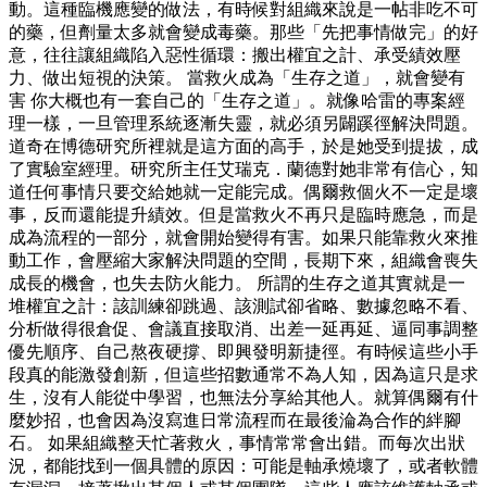
動。這種臨機應變的做法，有時候對組織來說是一帖非吃不可
的藥，但劑量太多就會變成毒藥。那些「先把事情做完」的好
意，往往讓組織陷入惡性循環：搬出權宜之計、承受績效壓
力、做出短視的決策。 當救火成為「生存之道」，就會變有
害 你大概也有一套自己的「生存之道」。就像哈雷的專案經
理一樣，一旦管理系統逐漸失靈，就必須另闢蹊徑解決問題。
道奇在博德研究所裡就是這方面的高手，於是她受到提拔，成
了實驗室經理。研究所主任艾瑞克．蘭德對她非常有信心，知
道任何事情只要交給她就一定能完成。偶爾救個火不一定是壞
事，反而還能提升績效。但是當救火不再只是臨時應急，而是
成為流程的一部分，就會開始變得有害。如果只能靠救火來推
動工作，會壓縮大家解決問題的空間，長期下來，組織會喪失
成長的機會，也失去防火能力。 所謂的生存之道其實就是一
堆權宜之計：該訓練卻跳過、該測試卻省略、數據忽略不看、
分析做得很倉促、會議直接取消、出差一延再延、逼同事調整
優先順序、自己熬夜硬撐、即興發明新捷徑。有時候這些小手
段真的能激發創新，但這些招數通常不為人知，因為這只是求
生，沒有人能從中學習，也無法分享給其他人。就算偶爾有什
麼妙招，也會因為沒寫進日常流程而在最後淪為合作的絆腳
石。 如果組織整天忙著救火，事情常常會出錯。而每次出狀
況，都能找到一個具體的原因：可能是軸承燒壞了，或者軟體