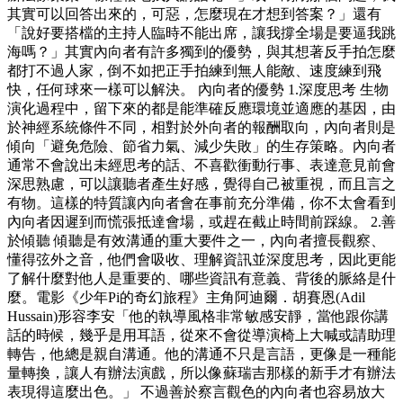
其實可以回答出來的，可惡，怎麼現在才想到答案？」還有
「說好要搭檔的主持人臨時不能出席，讓我撐全場是要逼我跳
海嗎？」其實內向者有許多獨到的優勢，與其想著反手拍怎麼
都打不過人家，倒不如把正手拍練到無人能敵、速度練到飛
快，任何球來一樣可以解決。 內向者的優勢 1.深度思考 生物
演化過程中，留下來的都是能準確反應環境並適應的基因，由
於神經系統條件不同，相對於外向者的報酬取向，內向者則是
傾向「避免危險、節省力氣、減少失敗」的生存策略。內向者
通常不會說出未經思考的話、不喜歡衝動行事、表達意見前會
深思熟慮，可以讓聽者產生好感，覺得自己被重視，而且言之
有物。這樣的特質讓內向者會在事前充分準備，你不太會看到
內向者因遲到而慌張抵達會場，或趕在截止時間前踩線。 2.善
於傾聽 傾聽是有效溝通的重大要件之一，內向者擅長觀察、
懂得弦外之音，他們會吸收、理解資訊並深度思考，因此更能
了解什麼對他人是重要的、哪些資訊有意義、背後的脈絡是什
麼。電影《少年Pi的奇幻旅程》主角阿迪爾．胡賽恩(Adil
Hussain)形容李安「他的執導風格非常敏感安靜，當他跟你講
話的時候，幾乎是用耳語，從來不會從導演椅上大喊或請助理
轉告，他總是親自溝通。他的溝通不只是言語，更像是一種能
量轉換，讓人有辦法演戲，所以像蘇瑞吉那樣的新手才有辦法
表現得這麼出色。」 不過善於察言觀色的內向者也容易放大