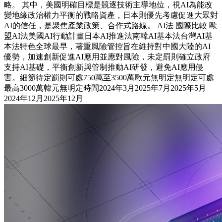
略。 其中，美國明確目標是競逐技術主導地位，視AI為能改
變地緣政治權力平衡的戰略資產，日本則優先考慮促進大眾對
AI的信任，是聚焦產業政策、合作式路線。 AI法 國際比較 歐
盟AI法美國AI行動計畫日本AI推進法南韓AI基本法台灣AI基
本法特色全球最早，著重風險管控旨在維持對中國大陸的AI
優勢，加速創新促進AI應用並應對風險，未定罰則確立政府
支持AI基礎，平衡創新與管制推動AI研發，避免AI應用侵
害。細節待定罰則可處750萬至3500萬歐元無明定無明定可處
最高3000萬韓元無明定時間2024年3月2025年7月2025年5月
2024年12月2025年12月