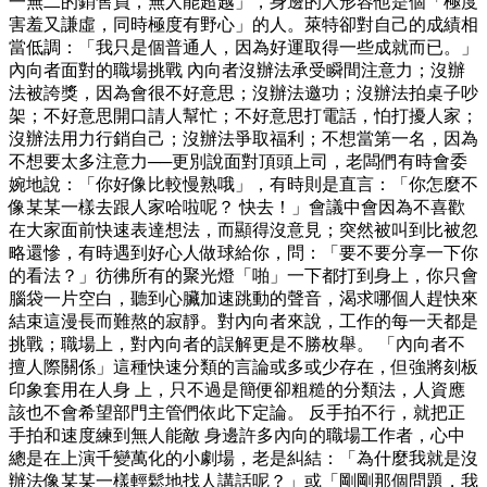
一無二的銷售員，無人能超越」，身邊的人形容他是個「極度
害羞又謙虛，同時極度有野心」的人。萊特卻對自己的成績相
當低調：「我只是個普通人，因為好運取得一些成就而已。」
內向者面對的職場挑戰 內向者沒辦法承受瞬間注意力；沒辦
法被誇獎，因為會很不好意思；沒辦法邀功；沒辦法拍桌子吵
架；不好意思開口請人幫忙；不好意思打電話，怕打擾人家；
沒辦法用力行銷自己；沒辦法爭取福利；不想當第一名，因為
不想要太多注意力──更別說面對頂頭上司，老闆們有時會委
婉地說：「你好像比較慢熟哦」，有時則是直言：「你怎麼不
像某某一樣去跟人家哈啦呢？ 快去！」會議中會因為不喜歡
在大家面前快速表達想法，而顯得沒意見；突然被叫到比被忽
略還慘，有時遇到好心人做球給你，問：「要不要分享一下你
的看法？」彷彿所有的聚光燈「啪」一下都打到身上，你只會
腦袋一片空白，聽到心臟加速跳動的聲音，渴求哪個人趕快來
結束這漫長而難熬的寂靜。對內向者來說，工作的每一天都是
挑戰；職場上，對內向者的誤解更是不勝枚舉。 「內向者不
擅人際關係」這種快速分類的言論或多或少存在，但強將刻板
印象套用在人身 上，只不過是簡便卻粗糙的分類法，人資應
該也不會希望部門主管們依此下定論。 反手拍不行，就把正
手拍和速度練到無人能敵 身邊許多內向的職場工作者，心中
總是在上演千變萬化的小劇場，老是糾結：「為什麼我就是沒
辦法像某某一樣輕鬆地找人講話呢？」或「剛剛那個問題，我