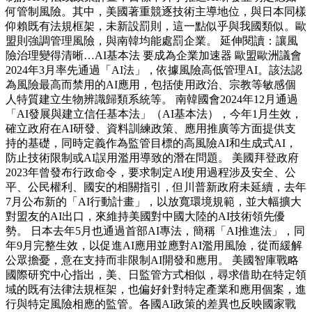
何管制風險。其中，美國著重競逐技術主導地位，與日本同樣
仰賴既有法規框架，未新設罰則，這一點似乎與我國類似。歐
盟則強調管理風險，與南韓均能處罰企業。 延伸閱讀：讓風
險治理變得清晰…AI基本法 要成為企業加速器 歐盟歐洲議會
2024年3月率先通過「AI法」，依據風險高低管理AI。該法認
為風險最高而禁用的AI應用，包括使用政治、宗教等敏感個
人特質建立生物辨識歸類系統等。 南韓國會2024年12月通過
「AI發展與建立信任基本法」（AI基本法），今年1月生效，
確立政府在AI研發、資料訓練政策、應用推廣等方面提供支
持的基礎，同時定義作為監管目標的高風險AI和生成式AI，
防止技術限制或AI誤用濫用導致的潛在問題。 美國拜登政府
2023年曾發布行政命令，要求制定AI使用過程涉及安全、公
平、公民權利、國安的相關指引，但川普新政府未延續，去年
7月公布新的「AI行動計畫」，以放寬環境規範，並大幅擴大
對盟友的AI出口，來維持美國對中國大陸的AI技術領先優
勢。 日本去年5月也通過首部AI專法，簡稱「AI推進法」，同
年9月完整生效，以促進AI應用並應對AI濫用風險，從而緩解
公眾擔憂，意在支持而非限制AI開發和應用。 美國智庫戰略
國際研究中心指出，美、日監管方式相似，尋求借助在特定領
域的既有法律法規框架，也偏好針對特定產業和應用個案，進
行與特定風險相應的監管。各國AI政策的差異也反映國家戰