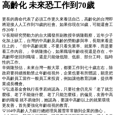
高齡化 未來恐工作到70歲
更長的壽命代表了必須工作更久來養活自己，高齡化的台灣即
將迎接人人工作到70歲的社會。如果你現在50歲，可能還會工
作20年！
💡長期研究勞動力的台大國發所副教授辛炳隆觀察，近年少子
化加上缺工，台灣的中高齡及高齡的勞動參與率，長期來看是
往上的，「但中高齡就業，不要只看失業率、就業率，而是要
看工作內容。」辛炳隆擔心，如果職場年齡歧視還是存在，中
高齡即使回到職場，還是只能做低階、低薪、部分工時、臨時
性的工作。
辛炳隆預估，未來台灣一般大眾，都要工作到七十歲左右，除
政府要持續推動禁止年齡歧視外，企業也要有所體認，願意把
中高齡員工當作一般員工來投資，例如讓他教育訓練，提供專
業成長機會。
💡弘道基金會執行長李若綺認為，只要社會仍充斥「老了就怎
麼樣、老了不能做什麼、老了只能怎麼樣」的偏見，友善中高
齡的職場 就不易做到，她認為，要讓中高齡以上的就業環境
更友善，首先要強化年齡歧視的教育。
💡104中高齡人力銀行總經理吳麗雪常常聽到企業的擔心，