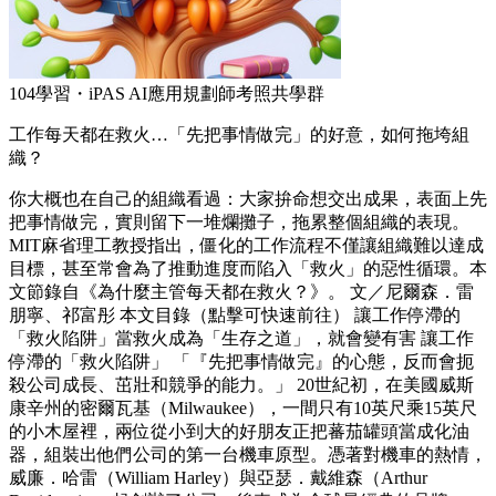
104學習・iPAS AI應用規劃師考照共學群
工作每天都在救火…「先把事情做完」的好意，如何拖垮組
織？
你大概也在自己的組織看過：大家拚命想交出成果，表面上先
把事情做完，實則留下一堆爛攤子，拖累整個組織的表現。
MIT麻省理工教授指出，僵化的工作流程不僅讓組織難以達成
目標，甚至常會為了推動進度而陷入「救火」的惡性循環。本
文節錄自《為什麼主管每天都在救火？》。 文／尼爾森．雷
朋寧、祁富彤 本文目錄（點擊可快速前往） 讓工作停滯的
「救火陷阱」當救火成為「生存之道」，就會變有害 讓工作
停滯的「救火陷阱」 「『先把事情做完』的心態，反而會扼
殺公司成長、茁壯和競爭的能力。」 20世紀初，在美國威斯
康辛州的密爾瓦基（Milwaukee），一間只有10英尺乘15英尺
的小木屋裡，兩位從小到大的好朋友正把蕃茄罐頭當成化油
器，組裝出他們公司的第一台機車原型。憑著對機車的熱情，
威廉．哈雷（William Harley）與亞瑟．戴維森（Arthur