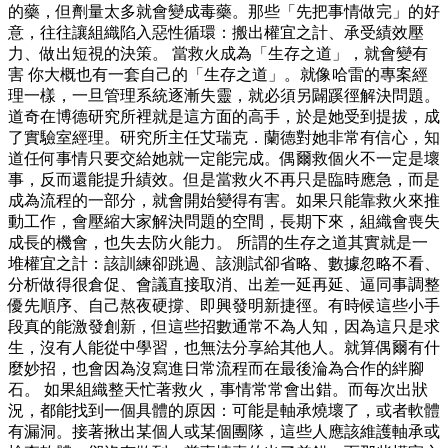
的藥，但劑量太多就會變成毒藥。那些「先把事情做完」的好
意，往往讓組織陷入惡性循環：搬出權宜之計、承受績效壓
力、做出短視的決策。 當救火成為「生存之道」，就會變有
害 你大概也有一套自己的「生存之道」。就像哈雷的專案經
理一樣，一旦管理系統逐漸失靈，就必須另闢蹊徑解決問題。
道奇在博德研究所裡就是這方面的高手，於是她受到提拔，成
了實驗室經理。研究所主任艾瑞克．蘭德對她非常有信心，知
道任何事情只要交給她就一定能完成。偶爾救個火不一定是壞
事，反而還能提升績效。但是當救火不再只是臨時應急，而是
成為流程的一部分，就會開始變得有害。如果只能靠救火來推
動工作，會壓縮大家解決問題的空間，長期下來，組織會喪失
成長的機會，也失去防火能力。 所謂的生存之道其實就是一
堆權宜之計：該訓練卻跳過、該測試卻省略、數據忽略不看、
分析做得很倉促、會議直接取消、出差一延再延、逼同事調整
優先順序、自己熬夜硬撐、即興發明新捷徑。有時候這些小手
段真的能激發創新，但這些招數通常不為人知，因為這只是求
生，沒有人能從中學習，也無法分享給其他人。就算偶爾有什
麼妙招，也會因為沒寫進日常流程而在最後淪為合作的絆腳
石。 如果組織整天忙著救火，事情常常會出錯。而每次出狀
況，都能找到一個具體的原因：可能是軸承燒壞了，或者軟體
有漏洞。接著揪出某個人或某個團隊，這些人應該維護軸承或