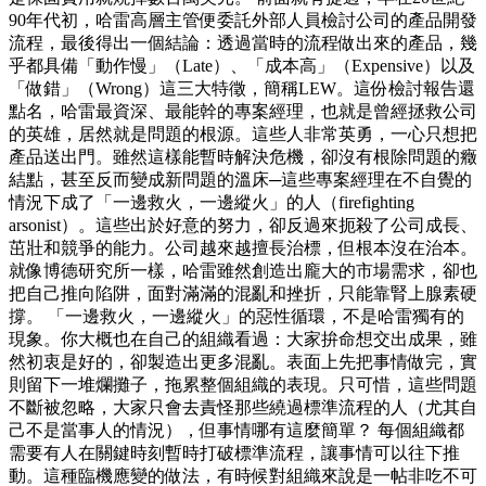
90年代初，哈雷高層主管便委託外部人員檢討公司的產品開發
流程，最後得出一個結論：透過當時的流程做出來的產品，幾
乎都具備「動作慢」（Late）、「成本高」（Expensive）以及
「做錯」（Wrong）這三大特徵，簡稱LEW。這份檢討報告還
點名，哈雷最資深、最能幹的專案經理，也就是曾經拯救公司
的英雄，居然就是問題的根源。這些人非常英勇，一心只想把
產品送出門。雖然這樣能暫時解決危機，卻沒有根除問題的癥
結點，甚至反而變成新問題的溫床─這些專案經理在不自覺的
情況下成了「一邊救火，一邊縱火」的人（firefighting
arsonist）。這些出於好意的努力，卻反過來扼殺了公司成長、
茁壯和競爭的能力。公司越來越擅長治標，但根本沒在治本。
就像博德研究所一樣，哈雷雖然創造出龐大的市場需求，卻也
把自己推向陷阱，面對滿滿的混亂和挫折，只能靠腎上腺素硬
撐。 「一邊救火，一邊縱火」的惡性循環，不是哈雷獨有的
現象。你大概也在自己的組織看過：大家拚命想交出成果，雖
然初衷是好的，卻製造出更多混亂。表面上先把事情做完，實
則留下一堆爛攤子，拖累整個組織的表現。只可惜，這些問題
不斷被忽略，大家只會去責怪那些繞過標準流程的人（尤其自
己不是當事人的情況），但事情哪有這麼簡單？ 每個組織都
需要有人在關鍵時刻暫時打破標準流程，讓事情可以往下推
動。這種臨機應變的做法，有時候對組織來說是一帖非吃不可