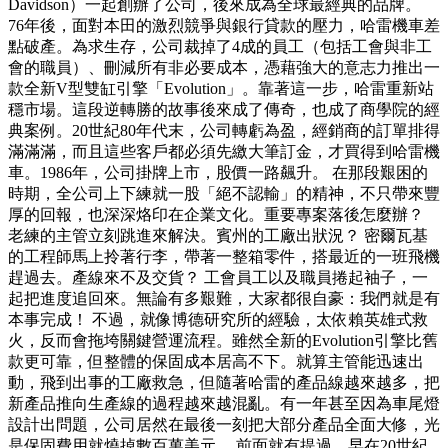
Davidson）一起創辦了公司，後來成為全球最經典的品牌。
76年後，面對本田的激烈競爭與銀行貸款的壓力，哈雷機車差
點破產。為求生存，公司裁掉了4成的員工（包括工會與非工
會的職員）、刪減所有非必要成本，憑藉強大的意志力推出一
款全新V型雙缸引擎「Evolution」。靠著這一步，哈雷重新站
穩市場。這段逆轉勝的故事後來成了傳奇，也成了商學院的經
典案例。20世紀80年代末，公司轉虧為盈，經銷商的訂單排得
滿滿滿，而且這些客戶都必須先繳大筆訂金，才買得到哈雷機
車。1986年，公司掛牌上市，股價一路飆升。 在那段艱困的
時期，全公司上下練就一股「絕不認輸」的精神，不只帶來豐
厚的回報，也深深烙印在企業文化。重要專案落後怎麼辦？
老練的主管立刻跳進來解決。賓州的工廠出狀況？ 密爾瓦基
的工程師馬上拎著行李，帶著一整箱零件，搭最近的一班飛機
趕過去。產線來不及交貨？ 工會員工以及職員捲起袖子，一
起把進度追回來。無論有多艱難，大家都很自豪：我們就是有
本事完成！ 不過，就像博德研究所的經驗，太依賴英雄式救
火，反而會拖垮關鍵營運流程。雖然全新的Evolution引擎比舊
款更可靠，但整體的保固成本居高不下。就算主管能迅速出
動，飛到出事的工廠救急，但隨著哈雷的產品線越來越多，把
新產品推向生產線的過程越來越混亂。有一年甚至因為車尾燈
設計出問題，公司居然在最後一刻把大部分產品全面大修，光
是保固費用就燒掉數百萬美元。 前面就有提過，早在20世紀