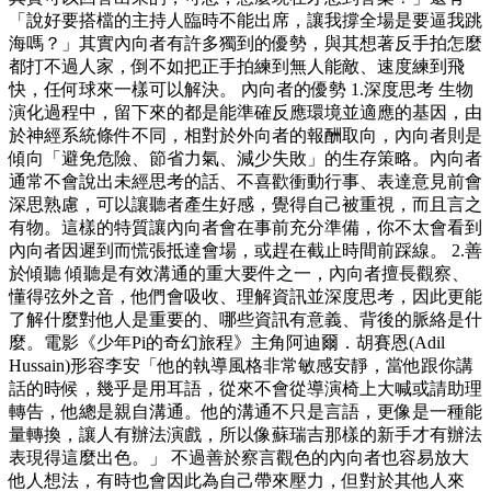
「說好要搭檔的主持人臨時不能出席，讓我撐全場是要逼我跳
海嗎？」其實內向者有許多獨到的優勢，與其想著反手拍怎麼
都打不過人家，倒不如把正手拍練到無人能敵、速度練到飛
快，任何球來一樣可以解決。 內向者的優勢 1.深度思考 生物
演化過程中，留下來的都是能準確反應環境並適應的基因，由
於神經系統條件不同，相對於外向者的報酬取向，內向者則是
傾向「避免危險、節省力氣、減少失敗」的生存策略。內向者
通常不會說出未經思考的話、不喜歡衝動行事、表達意見前會
深思熟慮，可以讓聽者產生好感，覺得自己被重視，而且言之
有物。這樣的特質讓內向者會在事前充分準備，你不太會看到
內向者因遲到而慌張抵達會場，或趕在截止時間前踩線。 2.善
於傾聽 傾聽是有效溝通的重大要件之一，內向者擅長觀察、
懂得弦外之音，他們會吸收、理解資訊並深度思考，因此更能
了解什麼對他人是重要的、哪些資訊有意義、背後的脈絡是什
麼。電影《少年Pi的奇幻旅程》主角阿迪爾．胡賽恩(Adil
Hussain)形容李安「他的執導風格非常敏感安靜，當他跟你講
話的時候，幾乎是用耳語，從來不會從導演椅上大喊或請助理
轉告，他總是親自溝通。他的溝通不只是言語，更像是一種能
量轉換，讓人有辦法演戲，所以像蘇瑞吉那樣的新手才有辦法
表現得這麼出色。」 不過善於察言觀色的內向者也容易放大
他人想法，有時也會因此為自己帶來壓力，但對於其他人來