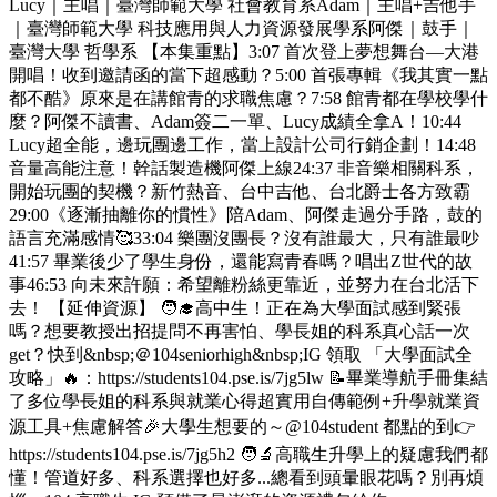
Lucy｜主唱｜臺灣師範大學 社會教育系Adam｜主唱+吉他手
｜臺灣師範大學 科技應用與人力資源發展學系阿傑｜鼓手｜
臺灣大學 哲學系 【本集重點】3:07 首次登上夢想舞台—大港
開唱！收到邀請函的當下超感動？5:00 首張專輯《我其實一點
都不酷》原來是在講館青的求職焦慮？7:58 館青都在學校學什
麼？阿傑不讀書、Adam簽二一單、Lucy成績全拿A！10:44
Lucy超全能，邊玩團邊工作，當上設計公司行銷企劃！14:48
音量高能注意！幹話製造機阿傑上線24:37 非音樂相關科系，
開始玩團的契機？新竹熱音、台中吉他、台北爵士各方致霸
29:00《逐漸抽離你的慣性》陪Adam、阿傑走過分手路，鼓的
語言充滿感情🥰33:04 樂團沒團長？沒有誰最大，只有誰最吵
41:57 畢業後少了學生身份，還能寫青春嗎？唱出Z世代的故
事46:53 向未來許願：希望離粉絲更靠近，並努力在台北活下
去！ 【延伸資源】 🧑‍🎓高中生！正在為大學面試感到緊張
嗎？想要教授出招提問不再害怕、學長姐的科系真心話一次
get？快到&nbsp;＠104seniorhigh&nbsp;IG 領取 「大學面試全
攻略」🔥：https://students104.pse.is/7jg5lw 📝畢業導航手冊集結
了多位學長姐的科系與就業心得超實用自傳範例+升學就業資
源工具+焦慮解答🎉大學生想要的～@104student 都點的到👉
https://students104.pse.is/7jg5h2 🧑‍🔬高職生升學上的疑慮我們都
懂！管道好多、科系選擇也好多...總看到頭暈眼花嗎？別再煩