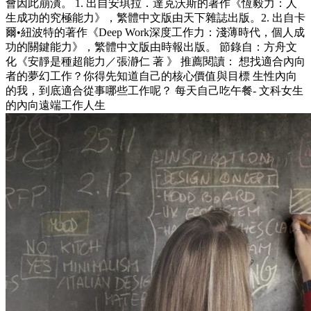
會因此崩潰。 1. 出自安琪拉．達克沃斯的著作《恆毅力：人
生成功的究極能力》，繁體中文版由天下雜誌出版。2. 出自卡
爾•紐波特的著作《Deep Work深度工作力：淺薄時代，個人成
功的關鍵能力》，繁體中文版由時報出版。 節錄自：方舟文
化《安靜是種超能力／張瀞仁 著 》 推薦閱讀： 想找適合內向
者的夢幻工作？你得先知道自己的核心價值與目標 生性內向
的我，到底適合從事哪些工作呢？ 每天自己吃午餐- 文科女生
的內向遠端工作人生