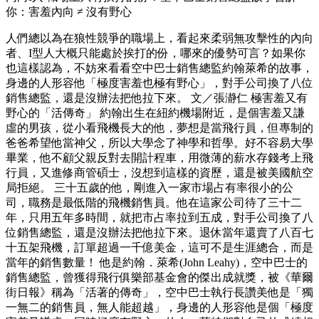
你：害羞內向 ≠ 沒有野心
人們總以為在狼性競爭的職場上，看起來柔弱無攻擊性的內向
者、I型人大概只能處於挨打的份，哪來的優勢可言？如果你
也這樣認為，不妨來看看空中巴士銷售總監約翰萊希的故事，
身邊的人形容他「極度害羞也極有野心」，對手公司換了八位
銷售總監，還是沒辦法把他拉下來。 文／張瀞仁 極害羞又有
野心的「活傳奇」 約翰出生在紐約機場附近，是個害羞又謙
虛的男孩，從小看飛機長大的他，夢想是當飛行員，但專制的
爸爸希望他當神父，所以大學念了神學和哲學。好不容易大學
畢業，他不顧父親反對去開計程車，用微薄的薪水存錢考上飛
行員，又進修商管碩士，沒想到這樣的資歷，還是被美國航空
局拒絕。 三十五歲的他，剛進入一家市場占有率很小的公
司，職務是最低階的飛機銷售員。他在這家公司待了三十二
年，只用五年多時間，就把市占率拉到五成，對手公司換了八
位銷售總監，還是沒辦法把他拉下來。退休當年還賣了八百七
十五架飛機，訂單超過一千億美金，這可不是生涯總合，而是
當年的銷售數量！ 他是約翰．萊希(John Leahy)，空中巴士的
銷售總監，曾獲得飛行俱樂部基金會的傑出成就獎，被《華爾
街日報》稱為「活著的傳奇」，空中巴士執行長讚美他是「獨
一無二的銷售員，無人能超越」，身邊的人形容他是個「極度