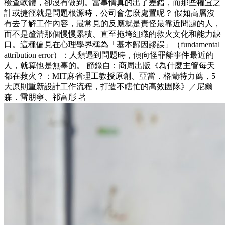
檢查軟體，卻沒有做到。當事情真的出了差錯，而那些權宜之
計或捷徑就是問題根源時，公司會怎麼處置呢？ 假如高層沒
有去了解工作內容，最常見的反應就是責怪最靠近問題的人，
而不是釐清那個慢慢累積、直至拖垮組織的救火文化和能力缺
口。這種偏見在心理學界稱為「基本歸因謬誤」（fundamental
attribution error）：人類遇到問題時，傾向怪罪離事件最近的
人，就算他是無辜的。 節錄自：商周出版《為什麼主管每天
都在救火？：MIT麻省理工教授原創、亞當．格蘭特力薦，5
大原則重新設計工作流程，打造不瞎忙的高效團隊》／尼爾
森．雷朋寧、祁富彤 著