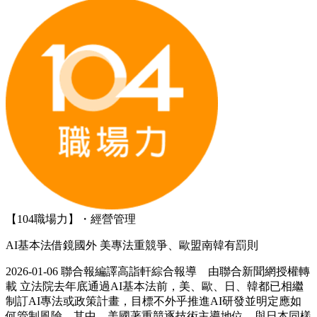
【104職場力】・經營管理
AI基本法借鏡國外 美專法重競爭、歐盟南韓有罰則
2026-01-06 聯合報編譯高詣軒綜合報導 由聯合新聞網授權轉
載 立法院去年底通過AI基本法前，美、歐、日、韓都已相繼
制訂AI專法或政策計畫，目標不外乎推進AI研發並明定應如
何管制風險。其中，美國著重競逐技術主導地位，與日本同樣