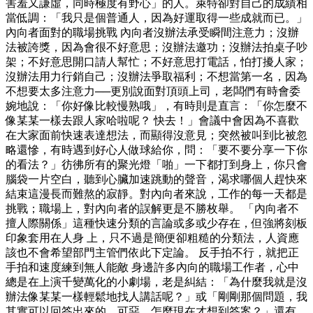
害羞又謙虛，同時極度有野心」的人。萊特卻對自己的成績相
當低調：「我只是個普通人，因為好運取得一些成就而已。」
內向者面對的職場挑戰 內向者沒辦法承受瞬間注意力；沒辦
法被誇獎，因為會很不好意思；沒辦法邀功；沒辦法拍桌子吵
架；不好意思開口請人幫忙；不好意思打電話，怕打擾人家；
沒辦法用力行銷自己；沒辦法爭取福利；不想當第一名，因為
不想要太多注意力──更別說面對頂頭上司，老闆們有時會委
婉地說：「你好像比較慢熟哦」，有時則是直言：「你怎麼不
像某某一樣去跟人家哈啦呢？ 快去！」會議中會因為不喜歡
在大家面前快速表達想法，而顯得沒意見；突然被叫到比被忽
略還慘，有時遇到好心人做球給你，問：「要不要分享一下你
的看法？」彷彿所有的聚光燈「啪」一下都打到身上，你只會
腦袋一片空白，聽到心臟加速跳動的聲音，渴求哪個人趕快來
結束這漫長而難熬的寂靜。對內向者來說，工作的每一天都是
挑戰；職場上，對內向者的誤解更是不勝枚舉。 「內向者不
擅人際關係」這種快速分類的言論或多或少存在，但強將刻板
印象套用在人身 上，只不過是簡便卻粗糙的分類法，人資應
該也不會希望部門主管們依此下定論。 反手拍不行，就把正
手拍和速度練到無人能敵 身邊許多內向的職場工作者，心中
總是在上演千變萬化的小劇場，老是糾結：「為什麼我就是沒
辦法像某某一樣輕鬆地找人講話呢？」或「剛剛那個問題，我
其實可以回答出來的，可惡，怎麼現在才想到答案？」還有