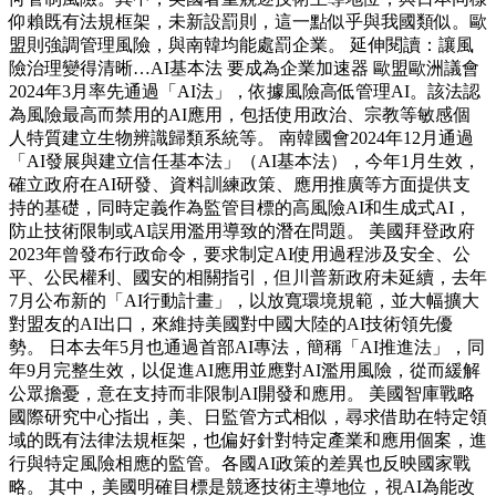
仰賴既有法規框架，未新設罰則，這一點似乎與我國類似。歐
盟則強調管理風險，與南韓均能處罰企業。 延伸閱讀：讓風
險治理變得清晰…AI基本法 要成為企業加速器 歐盟歐洲議會
2024年3月率先通過「AI法」，依據風險高低管理AI。該法認
為風險最高而禁用的AI應用，包括使用政治、宗教等敏感個
人特質建立生物辨識歸類系統等。 南韓國會2024年12月通過
「AI發展與建立信任基本法」（AI基本法），今年1月生效，
確立政府在AI研發、資料訓練政策、應用推廣等方面提供支
持的基礎，同時定義作為監管目標的高風險AI和生成式AI，
防止技術限制或AI誤用濫用導致的潛在問題。 美國拜登政府
2023年曾發布行政命令，要求制定AI使用過程涉及安全、公
平、公民權利、國安的相關指引，但川普新政府未延續，去年
7月公布新的「AI行動計畫」，以放寬環境規範，並大幅擴大
對盟友的AI出口，來維持美國對中國大陸的AI技術領先優
勢。 日本去年5月也通過首部AI專法，簡稱「AI推進法」，同
年9月完整生效，以促進AI應用並應對AI濫用風險，從而緩解
公眾擔憂，意在支持而非限制AI開發和應用。 美國智庫戰略
國際研究中心指出，美、日監管方式相似，尋求借助在特定領
域的既有法律法規框架，也偏好針對特定產業和應用個案，進
行與特定風險相應的監管。各國AI政策的差異也反映國家戰
略。 其中，美國明確目標是競逐技術主導地位，視AI為能改