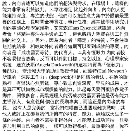
說，內向者總可以知道他們的想法與需求。在職場上，這樣的
能力非常有利於談判。 3.專注穩定 比起外向者，內向的人更
能維持深度、專注的狀態，他們可以把注意力集中於眼前最重
要的任務上，長時間全神貫注，執行任務。經常被學術研究引
用的英國心理學家漢斯．艾克森(Hans Eysenck)就說過，內向
者會「將精神專注在手邊的工作，避免將精力耗費在與工作無
關的社交上。」另外，因為內向者「穩定」的特質，不會注重
短期的結果，相較於外向者適合短期可以看到成效的專案，內
向者是「成功需要等待」的代言人。 4.具有恆毅力 內向者較
不容易輕言放棄，反而可以針對目標，持之以恆。心理學家安
琪拉．達克沃斯(Angela Duckworth)稱這種特質為「恆毅力」
種能力。 喬治城大學的助理教授卡爾．紐波特(Carl Newport )
所說的「深度工作力」(deep work)也是同樣的看法，在他的論
點裡，有辦法心無旁鶩、專心致志創造深度、罕見的成果，才
是真正可以轉換成市場價值的能力。比起每天要回覆許多電子
郵件、開很多會，高階經理人能否成功更需要看他是否有能力
主導深入、有意義與 價值的長期專案，而這正是內向者的專
長。 沒有人是完美的，當我們怨嘆自己遭遇艱難挑戰時，其
他人或許正在羨慕我們所擁有的特質、能力、經驗或天生多一
條的神經。內向者不需要非得外向，才能爬上成功頂端；只要
善加利用自己的優勢，一樣可以做得很好。最重要的是，你不