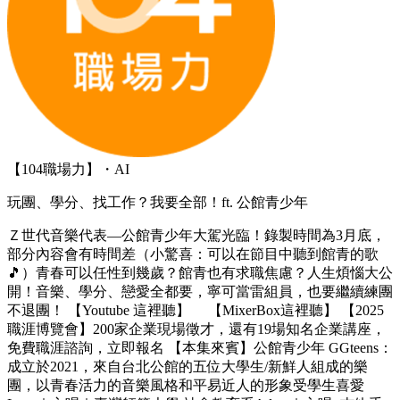
【104職場力】・AI
玩團、學分、找工作？我要全部！ft. 公館青少年
Ｚ世代音樂代表—公館青少年大駕光臨！錄製時間為3月底，
部分內容會有時間差（小驚喜：可以在節目中聽到館青的歌
🎵）青春可以任性到幾歲？館青也有求職焦慮？人生煩惱大公
開！音樂、學分、戀愛全都要，寧可當雷組員，也要繼續練團
不退團！ 【Youtube 這裡聽】 【MixerBox這裡聽】 【2025
職涯博覽會】200家企業現場徵才，還有19場知名企業講座，
免費職涯諮詢，立即報名 【本集來賓】公館青少年 GGteens：
成立於2021，來自台北公館的五位大學生/新鮮人組成的樂
團，以青春活力的音樂風格和平易近人的形象受學生喜愛