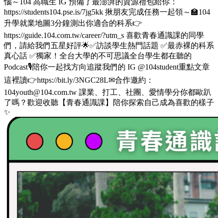
惱～104 高職生 IG 預備了最澎湃的資源禮包給你：
https://students104.pse.is/7jg5kk 揪朋友完成任務一起領～🏫104
升學就業地圖3分鐘測出你適合的科系👉
https://guide.104.com.tw/career/?utm_s 喜歡青春通識課的同學
們，請給我們五星好評🌟✅訪談學生熱門話題 ✅最赤裸的科系
真心話 ✅獨家！全台大學的不可思議全台學生都在聽的
Podcast🎙️陪你一起找方向追蹤我們的 IG @104student重點文章
這裡讀👉https://bit.ly/3NGC28L✉合作邀約：
104youth@104.com.tw 課業、打工、社團、愛情學分你都歐趴
了嗎？歡迎收聽【青春通識課】陪你探索自己成為喜歡的樣子
✨