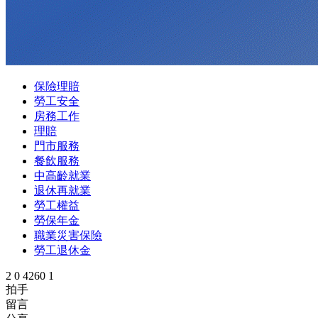
保險理賠
勞工安全
房務工作
理賠
門市服務
餐飲服務
中高齡就業
退休再就業
勞工權益
勞保年金
職業災害保險
勞工退休金
2
0
4260
1
拍手
留言