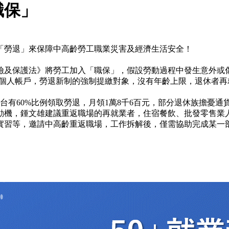
職保」
「勞退」來保障中高齡勞工職業災害及經濟生活安全！
保險及保護法》將勞工加入「職保」，假設勞動過程中發生意外或
到個人帳戶，勞退新制的強制提繳對象，沒有年齡上限，退休者
，全台有60%比例領取勞退，月領1萬8千6百元，部分退休族擔憂
動機，鍾文雄建議重返職場的再就業者，住宿餐飲、批發零售業
實習等，邀請中高齡重返職場，工作拆解後，僅需協助完成某一