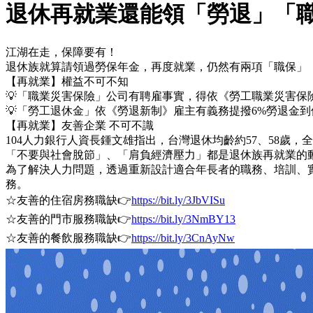
退休再就業還能領「勞退」「
江湖在走，保障要有！
退休族就算請領過勞保年金，再度就業，仍然有兩項「職保」
【再就業】權益不可不知
💡「職業災害保險」公司有聘雇事實，得依《勞工職業災害
💡「勞工退休金」依《勞退新制》雇主有義務提撥6%勞退金
【再就業】友善企業 不可不識
104人力銀行人資長鍾文雄指出，台灣退休均齡約57、58歲
「不要與社會脫節」、「肩負經濟壓力」都是退休族再就業的
為了解決人力問題，透過重新設計適合年長者的職務、培訓、
務。
☆友善的住宿房務職缺👉
https://bit.ly/3JbVISu
☆友善的門市服務職缺👉
https://bit.ly/3NmBY13
☆友善的餐飲服務職缺👉
https://bit.ly/3CnAyNw