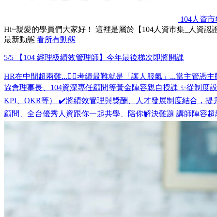
104人資市
Hi~親愛的學員們大家好！ 這裡是屬於【104人資市集_人資
最新動態
看所有動態
5/5 【104 經理級績效管理師】今年最後梯次即將開課
HR在中間超兩難...😵‍💫考績最難就是「讓人服氣」...當主管憑主觀
協會理事長、104資深專任顧問等黃金陣容親自授課 ✨從制度
KPI、OKR等） ✔️將績效管理與獎酬、人才發展制度結合，
顧問、全台優秀人資跟你一起共學、陪你解決難題 講師陣容超