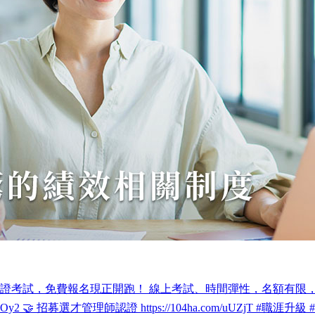
認證考試，免費報名現正開跑！ 線上考試、時間彈性，名額有限，先搶
.com/WaOy2 🤝 招募選才管理師認證 https://104ha.com/uUZjT #職