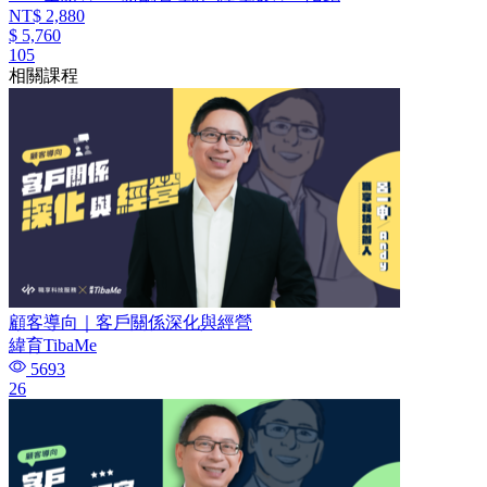
NT$ 2,880
$ 5,760
105
相關課程
顧客導向｜客戶關係深化與經營
緯育TibaMe
5693
26