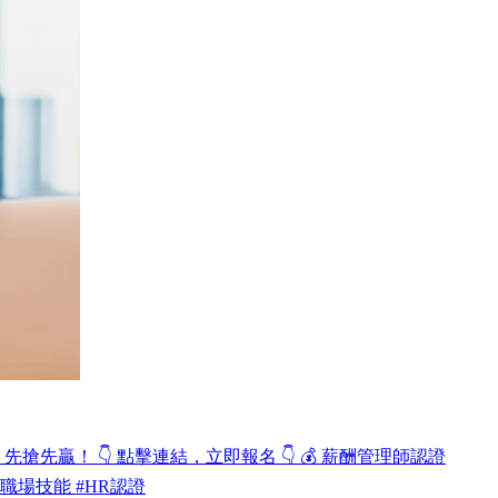
先贏！ 👇 點擊連結，立即報名 👇 💰 薪酬管理師認證
涯升級 #職場技能 #HR認證