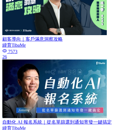
顧客導向｜客戶滿意洞察攻略
緯育TibaMe
7573
26
自動化 AI 報名系統｜從名單篩選到通知寄發一鍵搞定
緯育TibaMe