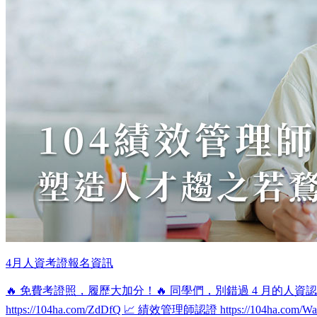
4月人資考證報名資訊
🔥 免費考證照，履歷大加分！🔥 同學們，別錯過 4 月的人資
https://104ha.com/ZdDfQ 📈 績效管理師認證 https://104ha