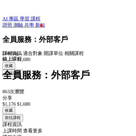
AI 專區
學習
課程
證照
測驗
共學
新知
全員服務：外部客戶
Loading...
課程資訊
適合對象
開課單位
相關課程
線上課程
$1,176
$1,680
收藏
全員服務：外部客戶
前往課程
863次瀏覽
分享
$1,176
$1,680
收藏
前往課程
課程資訊
上課時間
查看更多