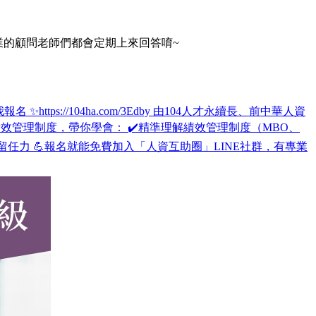
專業的顧問老師們都會定期上來回答唷~
tps://104ha.com/3Edby 由104人才永續長、前中華人資
效管理制度，帶你學會： ✔️精準理解績效管理制度（MBO、
留任力 💪報名就能免費加入「人資互助圈」LINE社群，有專業