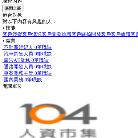
課程內容
展開全部
適合對象
對以下內容有興趣的人：
• 技能
客戶經營
客戶溝通
客戶開發
維護客戶關係
開發客戶
客戶維護
客
• 職業
不動產經紀人
0筆職缺
汽車銷售人員
0筆職缺
廣告AE業務
0筆職缺
通路開發人員
0筆職缺
專案業務主管
0筆職缺
國內業務
0筆職缺
開課單位