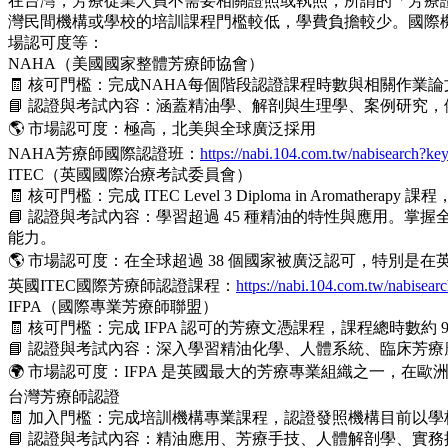
在台灣，芳療從業人員不需要相關證照或執照，所謂的「芳療
灣民間機構或學校的培訓課程門檻較低，學費負擔較少。國際
場認可度等：
NAHA（美國國家整體芳療師協會）
🧾 核可門檻：完成NAHA每個階段認證課程時數與相關作業論文要求，分
📘 認證與考試內容：涵蓋精油學、解剖與生理學、案例研究
🌎 市場認可度：極高，北美與全球廣泛採用
NAHA芳療師國際認證班：
https://nabi.104.com.tw/nabisearch
ITEC（英國國際治療考試委員會）
🧾 核可門檻：完成 ITEC Level 3 Diploma in A
📘 認證與考試內容：學習超過 45 種精油的特性與應用
能力。
🌎 市場認可度：在全球超過 38 個國家被廣泛認可，特別是
英國ITEC國際芳療師認證課程：
https://nabi.104.com.tw/nabis
IFPA（國際專業芳療師聯盟）
🧾 核可門檻：完成 IFPA 認可的芳療文憑課程，課程總時數約 9
📘 認證與考試內容：深入學習精油化學、人體系統、臨床芳
🌍 市場認可度：IFPA 是英國最大的芳療專業組織之一，
台灣芳療師認證
🧾 加入門檻：完成培訓機構專業課程，認證發照機構目前以
📘 認證與考試內容：精油應用、芳療手技、人體解剖學、實