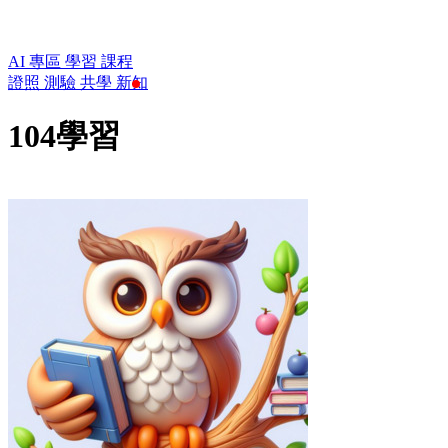
AI 專區
學習
課程
證照
測驗
共學
新知
104學習