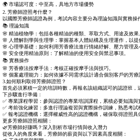
🌍 市場認可度：中至高，具地方市場優勢
2. 芳療師證照考什麼？
以國際芳療師認證為例，考試內容主要分為理論知識與實務操
📚 理論知識
🌸 精油植物學：包括各種精油的種類、萃取方式、用途及效果
🌸 人體解剖學與生理學：掌握基本人體結構及生理運作，以
🌸 心理學基礎：如何利用芳香療法進行情緒紓解、壓力管理
🌸 安全使用精油原則：了解精油的使用安全與禁忌事項。
📚 實務操作
🌸 芳香療法按摩手法：考核正確按摩手法與技巧。
🌸 個案處理能力：如何依據不同需求設計適合個別客戶的芳療
3.如何順利取得芳療師證照？
首先必須累積一定的培訓時數，再報名該組織認可的認證班，
下步驟進行準備：
✅ 專業課程學習：參與認證的專業培訓課程，累積必要知識與
✅ 考前強化練習：多進行理論複習與實際操作訓練，熟悉考試
✅ 報考認證機構：選擇權威性高的認證機構，確保取得證照具
更多芳療師證照相關：
🌿芳療師好賺嗎？深入剖析市場行情與收入潛力
從收入的角度來看，芳療師的薪資與以下因素高度相關：