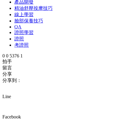
產品開發
精油舒壓按摩技巧
線上學習
臉部保養技巧
QA
證照學習
證照
考證照
0
0
5376
1
拍手
留言
分享
分享到：
Line
Facebook