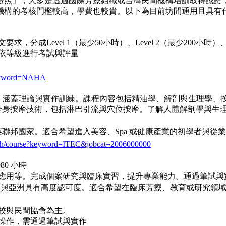
證照」，大多是透過國際芳療組織或台灣民間機構培訓取得認證
機構的考核門檻較高，學費也較貴。以下為目前坊間通用且具有
成Level 1（最少50小時）、Level 2（最少200小時）、Le
，依等級進行考試與評量
?keyword=NAHA
romatherapy 課程，涵蓋理論與實作訓練。課程內容包括精油學、解剖
。掌握全身按摩技術，包括淋巴引流與穴位按摩。了解人體解剖學與
在英聯邦國家。適合希望進入美容、Spa 或健康產業的初學者與從
earch/course?keyword=ITEC&jobcat=2006000000
80 小時
療應用等。完成個案研究與臨床實習，提升專業能力。通過筆試
在歐洲與亞洲具有高度認可度。適合希望在臨床芳療、教育或研究領
學校與民間協會為主。
務操作，需通過筆試與實作