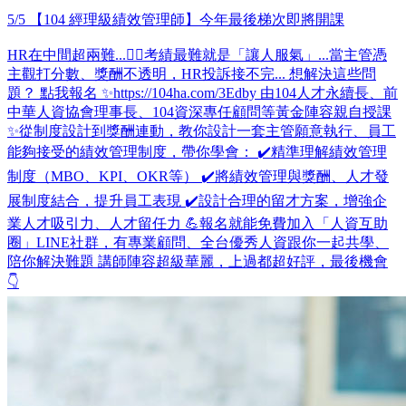
5/5 【104 經理級績效管理師】今年最後梯次即將開課
HR在中間超兩難...😵‍💫考績最難就是「讓人服氣」...當主管憑
主觀打分數、獎酬不透明，HR投訴接不完... 想解決這些問
題？ 點我報名 ✨https://104ha.com/3Edby 由104人才永續長、前
中華人資協會理事長、104資深專任顧問等黃金陣容親自授課
✨從制度設計到獎酬連動，教你設計一套主管願意執行、員工
能夠接受的績效管理制度，帶你學會： ✔️精準理解績效管理
制度（MBO、KPI、OKR等） ✔️將績效管理與獎酬、人才發
展制度結合，提升員工表現 ✔️設計合理的留才方案，增強企
業人才吸引力、人才留任力 💪報名就能免費加入「人資互助
圈」LINE社群，有專業顧問、全台優秀人資跟你一起共學、
陪你解決難題 講師陣容超級華麗，上過都超好評，最後機會
👇