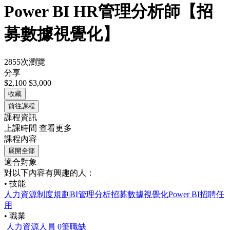
Power BI HR管理分析師【招
募數據視覺化】
2855次瀏覽
分享
$2,100
$3,000
收藏
前往課程
課程資訊
上課時間
查看更多
課程內容
展開全部
適合對象
對以下內容有興趣的人：
• 技能
人力資源制度規劃
BI
管理分析
招募
數據視覺化
Power BI
招聘任
用
• 職業
人力資源人員
0筆職缺