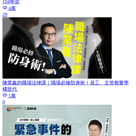
104學習
4萬
29
陳業鑫的職場法律課｜職場必修防身術！員工、主管都要學
橘世代
1萬
0