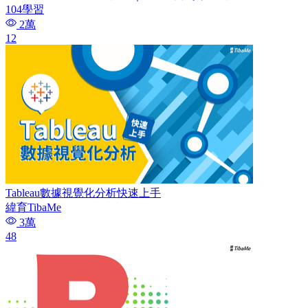
104學習
2萬
12
Tableau數據視覺化分析快速上手
緯育TibaMe
3萬
48