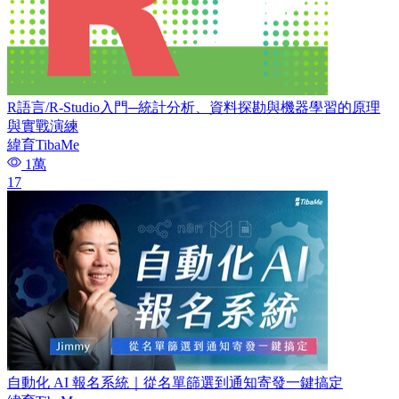
R語言/R-Studio入門─統計分析、資料探勘與機器學習的原理
與實戰演練
緯育TibaMe
1萬
17
自動化 AI 報名系統｜從名單篩選到通知寄發一鍵搞定