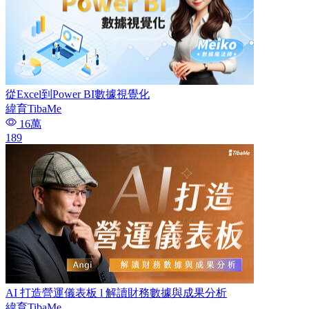
從Excel到Power BI數據視覺化
緯育TibaMe
16萬
189
AI 打造營運儀表板 l 解讀財務數據與成果分析
緯育TibaMe