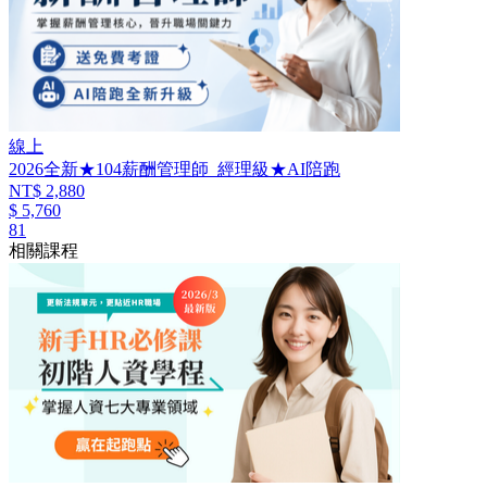
線上
2026全新★104薪酬管理師_經理級★AI陪跑
NT$ 2,880
$ 5,760
81
相關課程