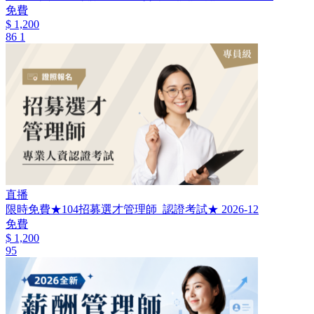
免費
$ 1,200
86
1
直播
限時免費★104招募選才管理師_認證考試★ 2026-12
免費
$ 1,200
95