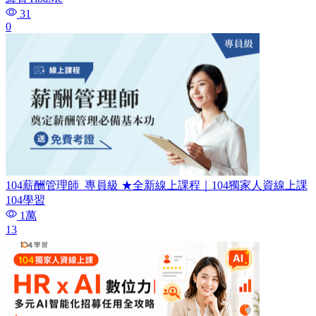
31
0
104薪酬管理師_專員級 ★全新線上課程｜104獨家人資線上課
104學習
1萬
13