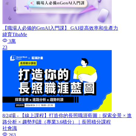
【職場人必備的GenAI入門課】 GAI提高效率和生產力
緯育TibaMe
3萬
23
8/24場 - 【線上課程】打造你的長照職涯藍圖：探索全景 × 進
路分析 × 趨勢判讀（專業3.6積分）｜長照積分課程
社會識
263