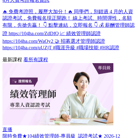
4月人資考證報名資訊
🔥 免費考證照，履歷大加分！🔥 同學們，別錯過 4 月的人資
認證考試，免費報名現正開跑！ 線上考試、時間彈性，名額
有限，先搶先贏！ 👇 點擊連結，立即報名 👇 💰 薪酬管理師認
證 https://104ha.com/ZdDfQ 📈 績效管理師認證
https://104ha.com/WaOy2 🤝 招募選才管理師認證
https://104ha.com/uUZjT #職涯升級 #職場技能 #HR認證
最新課程
看所有課程
直播
限時免費★104績效管理師-專員級_認證考試★ 2026-12