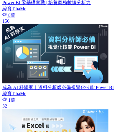
Power BI 零基礎實戰 | 培養商務數據分析力
緯育TibaMe
8萬
156
成為 AI 科學家｜資料分析師必備視覺化技能 Power BI
緯育TibaMe
1萬
32