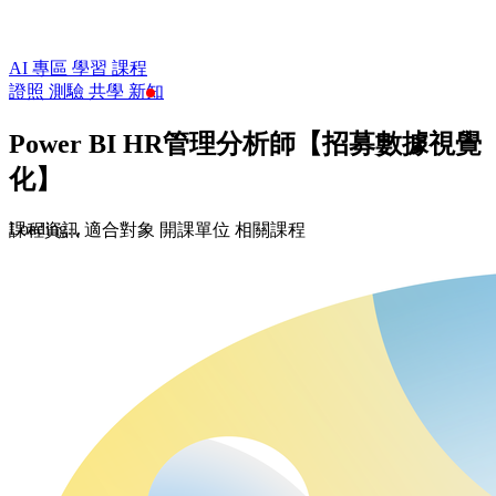
AI 專區
學習
課程
證照
測驗
共學
新知
Power BI HR管理分析師【招募數據視覺
化】
Loading...
課程資訊
適合對象
開課單位
相關課程
$2,100
$3,000
收藏
前往課程