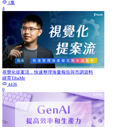
1萬
4
視覺化提案流，快速整理海量報告與市調資料
緯育TibaMe
4436
0