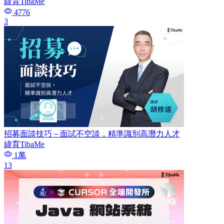
緯育TibaMe
4776
3
招募面談技巧－面試不空談，精準識別高潛力人才
緯育TibaMe
1萬
13