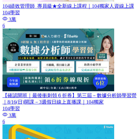
104績效管理師​_專員級★全新線上課程｜104獨家人資線上課
104學習
3萬
6
【確認開班｜最後衝刺領６折券】第三屆－數據分析師學習營
｜8/16(日)開課－3週假日線上直播課｜104獨家
104學習
3萬
6