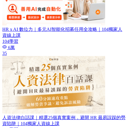
HR x AI 數位力｜多元AI智能化招募任用全攻略｜104獨家人
資線上課
104學習
6萬
35
人資法律白話課｜精選25個真實案例，避開 HR 最易誤踩的勞
資陷阱｜104獨家人資線上課