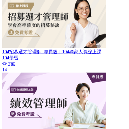
104招募選才管理師_專員級｜104獨家人資線上課
104學習
3萬
14