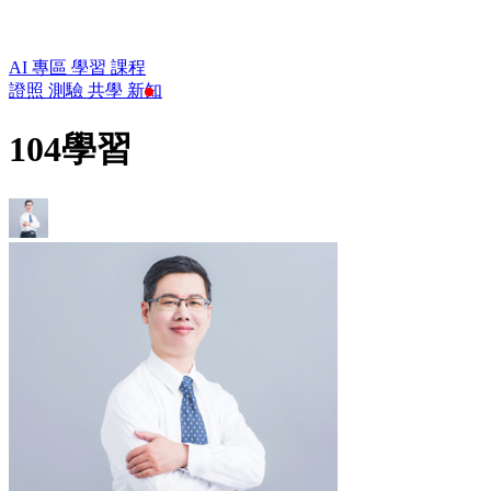
AI 專區
學習
課程
證照
測驗
共學
新知
104學習