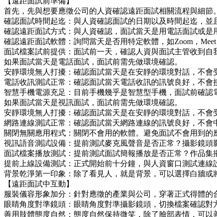
【遠距面試前準備】
首先，先與想要應徵公司的人資確認遠距面試相關流程與細節
確認面試時間起迄：與人資確認面試的日期以及時間起迄，並
確認遠距面試方式：與人資確認，面試當天是用電話面試或是
確認遠距面試軟體：詢問當天是否用特定軟體，如Zoom，Meet，
面試檔案試前提供：面試前一天，確認人資與面試主管收到自
如果面試當天是電話面試，面試前需先做環境確認。
安靜環境無人打擾：確認面試當天是在安靜的環境對話，不會
電話收訊測試正常：確認面試當天電話收訊的訊號良好，不會
智慧手機電源充足：目前手機幾乎是智慧型手機，面試前確認
如果面試當天是視訊面試，面試前需先做環境確認。
安靜環境無人打擾：確認面試當天是在安靜的環境對話，不會
網路連線測試正常：確認面試當天網路連線的訊號良好，不會
關閉無關應用程式：關閉不會用的軟體。避免面試不會用到的
視訊語音測試設備：提前測試麥克風聲音是否正常？攝影鏡頭
面試檔案播放測試：提前測試面試簡報播放是否正常？作品集
提前上線設備測試：正式開始前十分鐘，與人資窗口測試連線
背景乾淨第一印象：除了看見人，就是背景，可以選擇白牆或
【遠距面試中互動】
服裝儀容形象加分：針對應徵的產業與公司，穿著正式得體的
眼睛角度對準鏡頭：眼睛角度對準攝影鏡頭，切換檔案確認對
善用肢體態度自然：態度自然保持微笑，除了臉部表情，可以