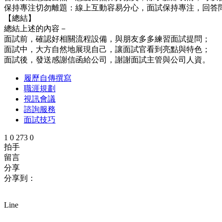
保持專注切勿離題：線上互動容易分心，面試保持專注，回答
【總結】
總結上述的內容－
面試前，確認好相關流程設備，與朋友多多練習面試提問；
面試中，大方自然地展現自己，讓面試官看到亮點與特色；
面試後，發送感謝信函給公司，謝謝面試主管與公司人資。
履歷自傳撰寫
職涯規劃
視訊會議
諮詢服務
面試技巧
1
0
273
0
拍手
留言
分享
分享到：
Line