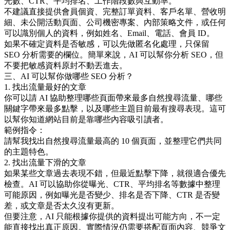
光數、CTR、平均排名、工作階段數與互動率。
不建議直接提供會員個資、完整訂單資料、客戶名單、營收明
細、未公開活動頁面、公司機密專案、內部策略文件，或任何
可以識別個人的資料，例如姓名、Email、電話、會員 ID。
如果不確定資料是否敏感，可以先做匿名化處理，只保留
SEO 分析需要的欄位。簡單來說，AI 可以幫你分析 SEO，但
不要把敏感資料原封不動丟進去。
三、AI 可以幫你做哪些 SEO 分析？
1. 找出流量最好的文章
你可以請 AI 協助整理哪些頁面帶來最多自然搜尋流量、哪些
關鍵字帶來最多點擊，以及哪些主題目前最有搜尋表現。這可
以幫你知道網站目前是靠哪些內容吸引讀者。
範例指令：
請幫我找出自然搜尋流量最高的 10 個頁面，並整理它們共同
的主題特色。
2. 找出流量下滑的文章
如果某些文章過去表現不錯，但最近點擊下降，就很適合優先
檢查。AI 可以協助你從曝光、CTR、平均排名等數據中整理
可能原因，例如曝光是否變少、排名是否下降、CTR 是否變
差，或文章是否太久沒有更新。
但要注意，AI 只能根據你提供的資料提出可能方向，不一定
能直接找出真正原因。實際情況仍需要搭配頁面內容、競爭文