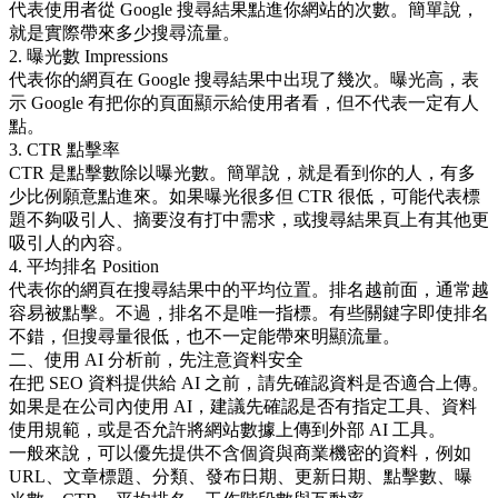
代表使用者從 Google 搜尋結果點進你網站的次數。簡單說，
就是實際帶來多少搜尋流量。
2. 曝光數 Impressions
代表你的網頁在 Google 搜尋結果中出現了幾次。曝光高，表
示 Google 有把你的頁面顯示給使用者看，但不代表一定有人
點。
3. CTR 點擊率
CTR 是點擊數除以曝光數。簡單說，就是看到你的人，有多
少比例願意點進來。如果曝光很多但 CTR 很低，可能代表標
題不夠吸引人、摘要沒有打中需求，或搜尋結果頁上有其他更
吸引人的內容。
4. 平均排名 Position
代表你的網頁在搜尋結果中的平均位置。排名越前面，通常越
容易被點擊。不過，排名不是唯一指標。有些關鍵字即使排名
不錯，但搜尋量很低，也不一定能帶來明顯流量。
二、使用 AI 分析前，先注意資料安全
在把 SEO 資料提供給 AI 之前，請先確認資料是否適合上傳。
如果是在公司內使用 AI，建議先確認是否有指定工具、資料
使用規範，或是否允許將網站數據上傳到外部 AI 工具。
一般來說，可以優先提供不含個資與商業機密的資料，例如
URL、文章標題、分類、發布日期、更新日期、點擊數、曝