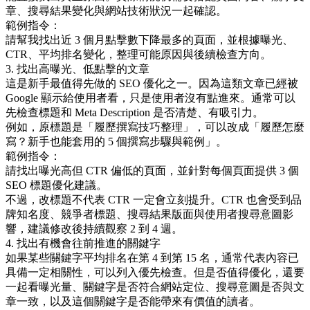
章、搜尋結果變化與網站技術狀況一起確認。
範例指令：
請幫我找出近 3 個月點擊數下降最多的頁面，並根據曝光、
CTR、平均排名變化，整理可能原因與後續檢查方向。
3. 找出高曝光、低點擊的文章
這是新手最值得先做的 SEO 優化之一。因為這類文章已經被
Google 顯示給使用者看，只是使用者沒有點進來。通常可以
先檢查標題和 Meta Description 是否清楚、有吸引力。
例如，原標題是「履歷撰寫技巧整理」，可以改成「履歷怎麼
寫？新手也能套用的 5 個撰寫步驟與範例」。
範例指令：
請找出曝光高但 CTR 偏低的頁面，並針對每個頁面提供 3 個
SEO 標題優化建議。
不過，改標題不代表 CTR 一定會立刻提升。CTR 也會受到品
牌知名度、競爭者標題、搜尋結果版面與使用者搜尋意圖影
響，建議修改後持續觀察 2 到 4 週。
4. 找出有機會往前推進的關鍵字
如果某些關鍵字平均排名在第 4 到第 15 名，通常代表內容已
具備一定相關性，可以列入優先檢查。但是否值得優化，還要
一起看曝光量、關鍵字是否符合網站定位、搜尋意圖是否與文
章一致，以及這個關鍵字是否能帶來有價值的讀者。