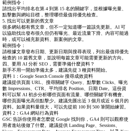
範例指令：
請找出平均排名在第 4 到第 15 名的關鍵字，並根據曝光量、
點擊數與網站目標，整理哪些最值得優先檢查。
5. 找出可以更新的舊文章
很多網站都有舊文章，但不一定知道哪一篇該先更新。AI 可
以協助找出發布很久但仍有曝光、最近流量下滑、內容可能過
時，或可以補充新資料、新案例的文章。
範例指令：
請根據文章發布日期、更新日期與搜尋表現，列出最值得優先
檢查的 10 篇舊文章，並說明每篇文章可能需要更新的方向。
四、要用 AI 分析 SEO，需要準備什麼資料？
新手不用一開始準備太多，建議先從 3 種資料開始。
資料 1：Google Search Console 搜尋成效資料
建議提供頁面 URL、搜尋關鍵字 Query、點擊數 Clicks、曝光
數 Impressions、CTR、平均排名 Position、日期 Date。這份資
料可以幫 AI 初步分析哪些頁面有流量、哪些關鍵字有機會、
哪些頁面曝光高但點擊少。建議先匯出近 3 個月或近 6 個月的
資料。如果資料量很大，可以先從前 100 到 500 筆開始練習。
資料 2：GA4 網站行為資料
GSC 告訴你使用者怎麼從 Google 找到你，GA4 則可以觀察使
用者進站後做了什麼。建議提供 Landing Page、Sessions、