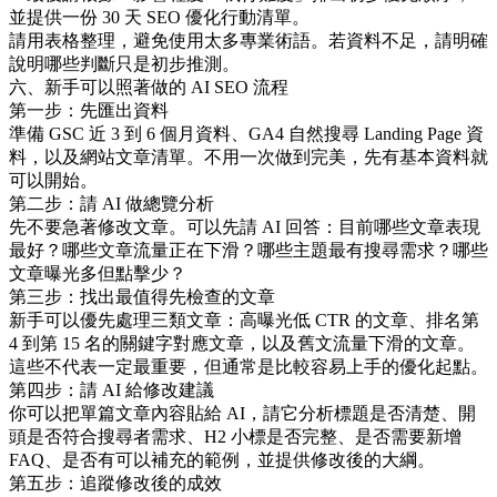
並提供一份 30 天 SEO 優化行動清單。
請用表格整理，避免使用太多專業術語。若資料不足，請明確
說明哪些判斷只是初步推測。
六、新手可以照著做的 AI SEO 流程
第一步：先匯出資料
準備 GSC 近 3 到 6 個月資料、GA4 自然搜尋 Landing Page 資
料，以及網站文章清單。不用一次做到完美，先有基本資料就
可以開始。
第二步：請 AI 做總覽分析
先不要急著修改文章。可以先請 AI 回答：目前哪些文章表現
最好？哪些文章流量正在下滑？哪些主題最有搜尋需求？哪些
文章曝光多但點擊少？
第三步：找出最值得先檢查的文章
新手可以優先處理三類文章：高曝光低 CTR 的文章、排名第
4 到第 15 名的關鍵字對應文章，以及舊文流量下滑的文章。
這些不代表一定最重要，但通常是比較容易上手的優化起點。
第四步：請 AI 給修改建議
你可以把單篇文章內容貼給 AI，請它分析標題是否清楚、開
頭是否符合搜尋者需求、H2 小標是否完整、是否需要新增
FAQ、是否有可以補充的範例，並提供修改後的大綱。
第五步：追蹤修改後的成效