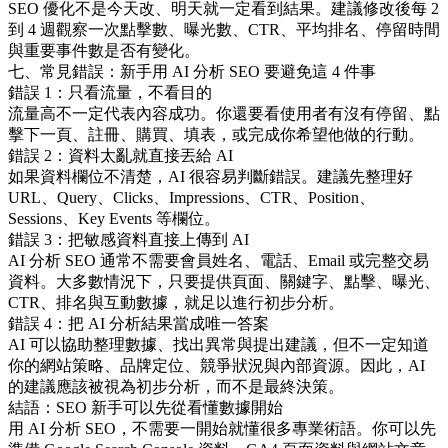
SEO 優化不是今天改、明天就一定看到結果。建議修改後每 2
到 4 週觀察一次點擊數、曝光數、CTR、平均排名、停留時間
與重要事件數是否有變化。
七、常見錯誤：新手用 AI 分析 SEO 要避免這 4 件事
錯誤 1：只看流量，不看目的
流量高不一定代表內容成功。你還要看使用者有沒有停留、點
擊下一頁、註冊、購買、填表，或完成你希望他做的行動。
錯誤 2：資料太亂就直接丟給 AI
如果資料欄位不清楚，AI 很容易判斷錯誤。建議先整理好
URL、Query、Clicks、Impressions、CTR、Position、
Sessions、Key Events 等欄位。
錯誤 3：把敏感資料直接上傳到 AI
AI 分析 SEO 通常不需要會員姓名、電話、Email 或完整交易
資料。大多數情況下，只要提供頁面、關鍵字、點擊、曝光、
CTR、排名與互動數據，就足以進行初步分析。
錯誤 4：把 AI 分析結果當成唯一答案
AI 可以協助整理數據、找出異常與提出建議，但不一定知道
你的網站策略、品牌定位、競爭狀況與內部資源。因此，AI
的建議應該被視為初步分析，而不是最終決策。
結語：SEO 新手可以先從看懂數據開始
用 AI 分析 SEO，不需要一開始就懂很多專業術語。你可以先