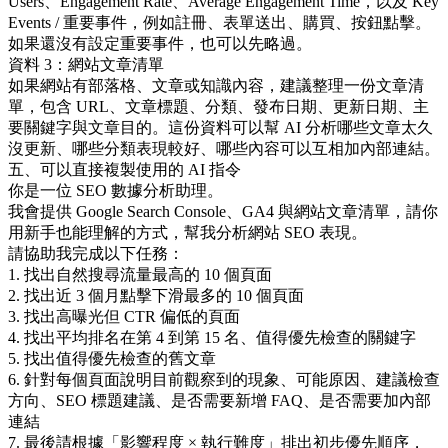
Users、Engagement Rate、Average Engagement Time，以及 Key
Events / 重要事件，例如註冊、表單送出、購買、按鈕點擊。
如果還沒有設定重要事件，也可以先略過。
資料 3：網站文章清單
如果網站有部落格、文章或知識內容，建議整理一份文章清
單，包含 URL、文章標題、分類、發布日期、更新日期、主
要關鍵字與文章目的。這份資料可以幫 AI 分析哪些文章太久
沒更新、哪些分類表現較好、哪些內容可以互相加內部連結。
五、可以直接複製使用的 AI 指令
你是一位 SEO 數據分析助理。
我會提供 Google Search Console、GA4 與網站文章清單，請你
用新手也能理解的方式，幫我分析網站 SEO 表現。
請協助我完成以下任務：
1. 找出自然搜尋流量最高的 10 個頁面
2. 找出近 3 個月點擊下滑最多的 10 個頁面
3. 找出高曝光但 CTR 偏低的頁面
4. 找出平均排名在第 4 到第 15 名、值得優先檢查的關鍵字
5. 找出值得優先檢查的舊文章
6. 針對每個頁面說明目前觀察到的現象、可能原因、建議檢查
方向、SEO 標題建議、是否需要新增 FAQ、是否需要加內部
連結
7. 最後請根據「影響程度 × 執行難度」排出初步優先順序，