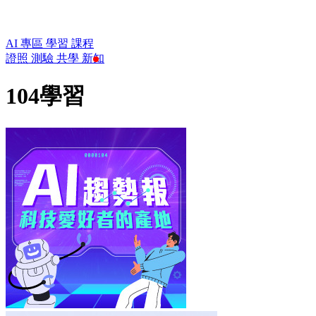
AI 專區
學習
課程
證照
測驗
共學
新知
104學習