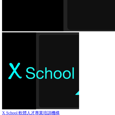
X School 軟體人才專業培訓機構