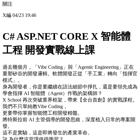
關注
X編
04/23 19:46
C# ASP.NET CORE X 智能體
工程 開發實戰線上課
過去幾個月，「Vibe Coding」與「Agentic Engineering」正在
重塑矽谷的開發邏輯。軟體開發正從「手工業」轉向「指揮官
模式」。
身為開發者，你是要繼續在語法細節中掙扎，還是要領先成為
學會指揮 AI 智能體（Agent）作戰的架構師？
X School 再次突破業界框架，帶來【全台首創】的實戰課程。
我們不只單純教Vibe Coding，
更要帶你掌握智能體工程開發精髓。
將特斯拉前 AI 主管倡導的開發思維，深度植入日常的專案開
發。
這不是實驗，這是即將發生的產業革命。
🚀 為什麼這堂課值得學習？