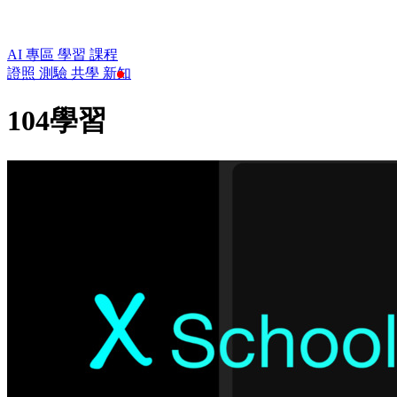
AI 專區
學習
課程
證照
測驗
共學
新知
104學習