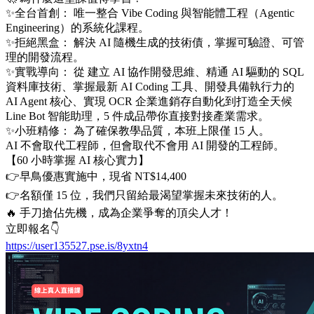
✨全台首創： 唯一整合 Vibe Coding 與智能體工程（Agentic
Engineering）的系統化課程。
✨拒絕黑盒： 解決 AI 隨機生成的技術債，掌握可驗證、可管
理的開發流程。
✨實戰導向： 從 建立 AI 協作開發思維、精通 AI 驅動的 SQL
資料庫技術、掌握最新 AI Coding 工具、開發具備執行力的
AI Agent 核心、實現 OCR 企業進銷存自動化到打造全天候
Line Bot 智能助理，5 件成品帶你直接對接產業需求。
✨小班精修： 為了確保教學品質，本班上限僅 15 人。
AI 不會取代工程師，但會取代不會用 AI 開發的工程師。
【60 小時掌握 AI 核心實力】
👉早鳥優惠實施中，現省 NT$14,400
👉名額僅 15 位，我們只留給最渴望掌握未來技術的人。
🔥 手刀搶佔先機，成為企業爭奪的頂尖人才！
立即報名👇
https://user135527.pse.is/8yxtn4