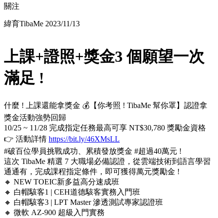
關注
緯育TibaMe
2023/11/13
上課+證照+獎金3 個願望一次
滿足 !
什麼 ! 上課還能拿獎金 💰【你考照 ! TibaMe 幫你罩】認證拿
獎金活動強勢回歸
10/25 ~ 11/28 完成指定任務最高可享 NT$30,780 獎勵金資格
👉 活動詳情
https://bit.ly/46XMsLL
#破百位學員挑戰成功、累積發放獎金 #超過40萬元 !
這次 TibaMe 精選 7 大職場必備認證，從雲端技術到語言學習
通通有，完成課程指定條件，即可獲得萬元獎勵金 !
🔸 NEW TOEIC新多益高分速成班
🔸 白帽駭客1 | CEH道德駭客實務入門班
🔸 白帽駭客3 | LPT Master 滲透測試專家認證班
🔸 微軟 AZ-900 超級入門實務