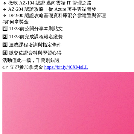
🔸 微軟 AZ-104 認證 邁向雲端 IT 管理之路
🔸 AZ-204 認證攻略Ｉ從 Azure 著手雲端開發
🔸 DP-900 認證攻略基礎資料庫混合雲建置與管理
#如何拿獎金
1️⃣ 11/28前公開分享本則貼文
2️⃣ 11/28前完成課程報名繳費
3️⃣ 達成課程培訓與指定條件
4️⃣ 繳交佐證資料與學習心得
活動僅此一檔，千萬別錯過
👉 立即參加拿獎金
https://bit.ly/46XMsLL