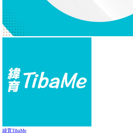
緯育TibaMe