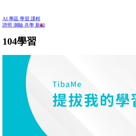
AI 專區
學習
課程
證照
測驗
共學
新知
104學習