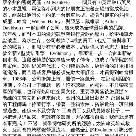
康辛州的密爾瓦基（Milwaukee），一間只有10英尺乘15英尺
的小木屋裡，兩位從小到大的好朋友正把蕃茄罐頭當成化油
器，組裝出他們公司的第一台機車原型。憑著對機車的熱情，
威廉．哈雷（William Harley）與亞瑟．戴維森（Arthur
Davidson）一起創辦了公司，後來成為全球最經典的品牌。
76年後，面對本田的激烈競爭與銀行貸款的壓力，哈雷機車差
點破產。為求生存，公司裁掉了4成的員工（包括工會與非工
會的職員）、刪減所有非必要成本，憑藉強大的意志力推出一
款全新V型雙缸引擎「Evolution」。靠著這一步，哈雷重新站
穩市場。這段逆轉勝的故事後來成了傳奇，也成了商學院的經
典案例。20世紀80年代末，公司轉虧為盈，經銷商的訂單排得
滿滿滿，而且這些客戶都必須先繳大筆訂金，才買得到哈雷機
車。1986年，公司掛牌上市，股價一路飆升。 在那段艱困的
時期，全公司上下練就一股「絕不認輸」的精神，不只帶來豐
厚的回報，也深深烙印在企業文化。重要專案落後怎麼辦？
老練的主管立刻跳進來解決。賓州的工廠出狀況？ 密爾瓦基
的工程師馬上拎著行李，帶著一整箱零件，搭最近的一班飛機
趕過去。產線來不及交貨？ 工會員工以及職員捲起袖子，一
起把進度追回來。無論有多艱難，大家都很自豪：我們就是有
本事完成！ 不過，就像博德研究所的經驗，太依賴英雄式救
火，反而會拖垮關鍵營運流程。雖然全新的Evolution引擎比舊