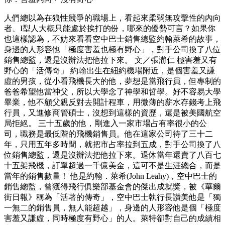
人們總以為在狼性競爭的職場上，看起來柔弱無攻擊性的內向
者、I型人大概只能處於挨打的份，哪來的優勢可言？如果你
也這樣認為，不妨來看看空中巴士銷售總監約翰萊希的故事，
身邊的人形容他「極度害羞也極有野心」，對手公司換了八位
銷售總監，還是沒辦法把他拉下來。 文／張瀞仁 極害羞又有
野心的「活傳奇」 約翰出生在紐約機場附近，是個害羞又謙
虛的男孩，從小看飛機長大的他，夢想是當飛行員，但專制的
爸爸希望他當神父，所以大學念了神學和哲學。好不容易大學
畢業，他不顧父親反對去開計程車，用微薄的薪水存錢考上飛
行員，又進修商管碩士，沒想到這樣的資歷，還是被美國航空
局拒絕。 三十五歲的他，剛進入一家市場占有率很小的公
司，職務是最低階的飛機銷售員。他在這家公司待了三十二
年，只用五年多時間，就把市占率拉到五成，對手公司換了八
位銷售總監，還是沒辦法把他拉下來。退休當年還賣了八百七
十五架飛機，訂單超過一千億美金，這可不是生涯總合，而是
當年的銷售數量！ 他是約翰．萊希(John Leahy)，空中巴士的
銷售總監，曾獲得飛行俱樂部基金會的傑出成就獎，被《華爾
街日報》稱為「活著的傳奇」，空中巴士執行長讚美他是「獨
一無二的銷售員，無人能超越」，身邊的人形容他是個「極度
害羞又謙虛，同時極度有野心」的人。萊特卻對自己的成績相