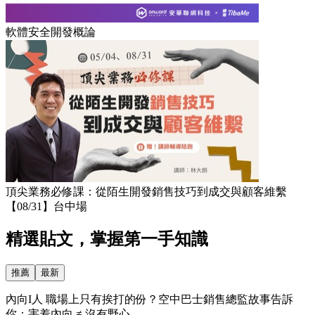
軟體安全開發概論
頂尖業務必修課：從陌生開發銷售技巧到成交與顧客維繫
【08/31】台中場
精選貼文，掌握第一手知識
推薦
最新
內向I人 職場上只有挨打的份？空中巴士銷售總監故事告訴
你：害羞內向 ≠ 沒有野心