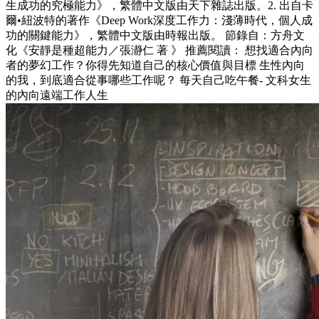
生成功的究極能力》，繁體中文版由天下雜誌出版。2. 出自卡
爾•紐波特的著作《Deep Work深度工作力：淺薄時代，個人成
功的關鍵能力》，繁體中文版由時報出版。 節錄自：方舟文
化《安靜是種超能力／張瀞仁 著 》 推薦閱讀： 想找適合內向
者的夢幻工作？你得先知道自己的核心價值與目標 生性內向
的我，到底適合從事哪些工作呢？ 每天自己吃午餐- 文科女生
的內向遠端工作人生