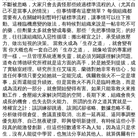
不斷被忽略，大家只會去責怪那些繞過標準流程的人（尤其自
己不是當事人的情況），但事情哪有這麼簡單？ 每個組織都
需要有人在關鍵時刻暫時打破標準流程，讓事情可以往下推
動。這種臨機應變的做法，有時候對組織來說是一帖非吃不可
的藥，但劑量太多就會變成毒藥。那些「先把事情做完」的好
意，往往讓組織陷入惡性循環：搬出權宜之計、承受績效壓
力、做出短視的決策。 當救火成為「生存之道」，就會變有
害 你大概也有一套自己的「生存之道」。就像哈雷的專案經
理一樣，一旦管理系統逐漸失靈，就必須另闢蹊徑解決問題。
道奇在博德研究所裡就是這方面的高手，於是她受到提拔，成
了實驗室經理。研究所主任艾瑞克．蘭德對她非常有信心，知
道任何事情只要交給她就一定能完成。偶爾救個火不一定是壞
事，反而還能提升績效。但是當救火不再只是臨時應急，而是
成為流程的一部分，就會開始變得有害。如果只能靠救火來推
動工作，會壓縮大家解決問題的空間，長期下來，組織會喪失
成長的機會，也失去防火能力。 所謂的生存之道其實就是一
堆權宜之計：該訓練卻跳過、該測試卻省略、數據忽略不看、
分析做得很倉促、會議直接取消、出差一延再延、逼同事調整
優先順序、自己熬夜硬撐、即興發明新捷徑。有時候這些小手
段真的能激發創新，但這些招數通常不為人知，因為這只是求
生，沒有人能從中學習，也無法分享給其他人。就算偶爾有什