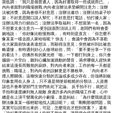
當低調：「我只是個普通人，因為好運取得一些成就而已。」
內向者面對的職場挑戰 內向者沒辦法承受瞬間注意力；沒辦
法被誇獎，因為會很不好意思；沒辦法邀功；沒辦法拍桌子吵
架；不好意思開口請人幫忙；不好意思打電話，怕打擾人家；
沒辦法用力行銷自己；沒辦法爭取福利；不想當第一名，因為
不想要太多注意力──更別說面對頂頭上司，老闆們有時會委
婉地說：「你好像比較慢熟哦」，有時則是直言：「你怎麼不
像某某一樣去跟人家哈啦呢？ 快去！」會議中會因為不喜歡
在大家面前快速表達想法，而顯得沒意見；突然被叫到比被忽
略還慘，有時遇到好心人做球給你，問：「要不要分享一下你
的看法？」彷彿所有的聚光燈「啪」一下都打到身上，你只會
腦袋一片空白，聽到心臟加速跳動的聲音，渴求哪個人趕快來
結束這漫長而難熬的寂靜。對內向者來說，工作的每一天都是
挑戰；職場上，對內向者的誤解更是不勝枚舉。 「內向者不
擅人際關係」這種快速分類的言論或多或少存在，但強將刻板
印象套用在人身 上，只不過是簡便卻粗糙的分類法，人資應
該也不會希望部門主管們依此下定論。 反手拍不行，就把正
手拍和速度練到無人能敵 身邊許多內向的職場工作者，心中
總是在上演千變萬化的小劇場，老是糾結：「為什麼我就是沒
辦法像某某一樣輕鬆地找人講話呢？」或「剛剛那個問題，我
其實可以回答出來的，可惡，怎麼現在才想到答案？」還有