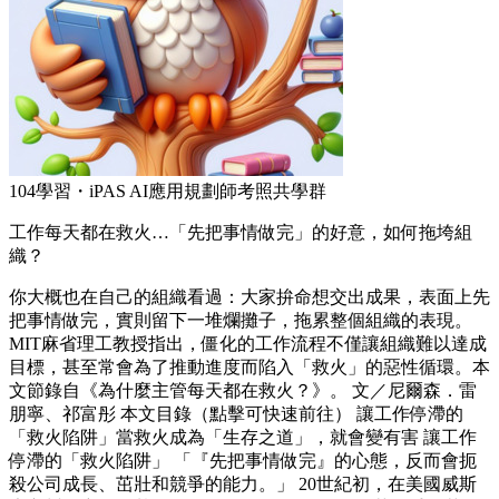
104學習・iPAS AI應用規劃師考照共學群
工作每天都在救火…「先把事情做完」的好意，如何拖垮組
織？
你大概也在自己的組織看過：大家拚命想交出成果，表面上先
把事情做完，實則留下一堆爛攤子，拖累整個組織的表現。
MIT麻省理工教授指出，僵化的工作流程不僅讓組織難以達成
目標，甚至常會為了推動進度而陷入「救火」的惡性循環。本
文節錄自《為什麼主管每天都在救火？》。 文／尼爾森．雷
朋寧、祁富彤 本文目錄（點擊可快速前往） 讓工作停滯的
「救火陷阱」當救火成為「生存之道」，就會變有害 讓工作
停滯的「救火陷阱」 「『先把事情做完』的心態，反而會扼
殺公司成長、茁壯和競爭的能力。」 20世紀初，在美國威斯