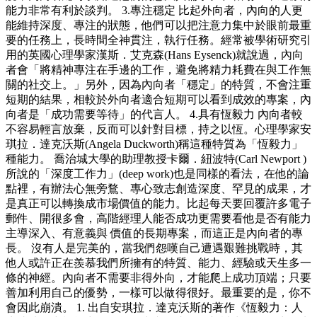
能力非常有利於談判。 3.專注穩定 比起外向者，內向的人更
能維持深度、專注的狀態，他們可以把注意力集中於眼前最重
要的任務上，長時間全神貫注，執行任務。經常被學術研究引
用的英國心理學家漢斯．艾克森(Hans Eysenck)就說過，內向
者會「將精神專注在手邊的工作，避免將精力耗費在與工作無
關的社交上。」另外，因為內向者「穩定」的特質，不會注重
短期的結果，相較於外向者適合短期可以看到成效的專案，內
向者是「成功需要等待」的代言人。 4.具有恆毅力 內向者較
不容易輕言放棄，反而可以針對目標，持之以恆。心理學家安
琪拉．達克沃斯(Angela Duckworth)稱這種特質為「恆毅力」
種能力。 喬治城大學的助理教授卡爾．紐波特(Carl Newport )
所說的「深度工作力」(deep work)也是同樣的看法，在他的論
點裡，有辦法心無旁鶩、專心致志創造深度、罕見的成果，才
是真正可以轉換成市場價值的能力。比起每天要回覆許多電子
郵件、開很多會，高階經理人能否成功更需要看他是否有能力
主導深入、有意義與 價值的長期專案，而這正是內向者的專
長。 沒有人是完美的，當我們怨嘆自己遭遇艱難挑戰時，其
他人或許正在羨慕我們所擁有的特質、能力、經驗或天生多一
條的神經。內向者不需要非得外向，才能爬上成功頂端；只要
善加利用自己的優勢，一樣可以做得很好。最重要的是，你不
會因此崩潰。 1. 出自安琪拉．達克沃斯的著作《恆毅力：人