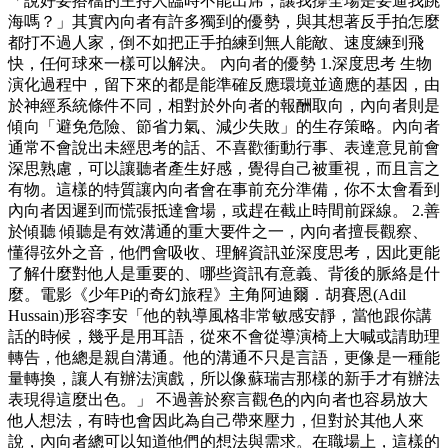
「說好要搭檔的主持人臨時不能出席，讓我撐全場是要逼我跳
海嗎？」其實內向者有許多獨到的優勢，與其想著反手拍怎麼
都打不過人家，倒不如把正手拍練到無人能敵、速度練到飛
快，任何球來一樣可以解決。 內向者的優勢 1.深度思考 生物
演化過程中，留下來的都是能準確反應環境並適應的基因，由
於神經系統條件不同，相對於外向者的報酬取向，內向者則是
傾向「避免危險、節省力氣、減少失敗」的生存策略。內向者
通常不會說出未經思考的話、不喜歡衝動行事、表達意見前會
深思熟慮，可以讓聽者產生好感，覺得自己被重視，而且言之
有物。這樣的特質讓內向者會在事前充分準備，你不太會看到
內向者因遲到而慌張抵達會場，或趕在截止時間前踩線。 2.善
於傾聽 傾聽是有效溝通的重大要件之一，內向者擅長觀察、
懂得弦外之音，他們會吸收、理解資訊並深度思考，因此更能
了解什麼對他人是重要的、哪些資訊有意義、背後的脈絡是什
麼。電影《少年Pi的奇幻旅程》主角阿迪爾．胡賽恩(Adil
Hussain)形容李安「他的執導風格非常敏感安靜，當他跟你講
話的時候，幾乎是用耳語，從來不會從導演椅上大喊或請助理
轉告，他總是親自溝通。他的溝通不只是言語，更像是一種能
量轉換，讓人有辦法演戲，所以像蘇瑞吉那樣的新手才有辦法
表現得這麼出色。」 不過善於察言觀色的內向者也容易放大
他人想法，有時也會因此為自己帶來壓力，但對於其他人來
說，內向者總可以知道他們的想法與需求。在職場上，這樣的