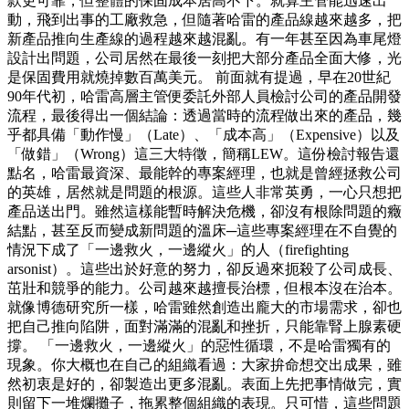
款更可靠，但整體的保固成本居高不下。就算主管能迅速出
動，飛到出事的工廠救急，但隨著哈雷的產品線越來越多，把
新產品推向生產線的過程越來越混亂。有一年甚至因為車尾燈
設計出問題，公司居然在最後一刻把大部分產品全面大修，光
是保固費用就燒掉數百萬美元。 前面就有提過，早在20世紀
90年代初，哈雷高層主管便委託外部人員檢討公司的產品開發
流程，最後得出一個結論：透過當時的流程做出來的產品，幾
乎都具備「動作慢」（Late）、「成本高」（Expensive）以及
「做錯」（Wrong）這三大特徵，簡稱LEW。這份檢討報告還
點名，哈雷最資深、最能幹的專案經理，也就是曾經拯救公司
的英雄，居然就是問題的根源。這些人非常英勇，一心只想把
產品送出門。雖然這樣能暫時解決危機，卻沒有根除問題的癥
結點，甚至反而變成新問題的溫床─這些專案經理在不自覺的
情況下成了「一邊救火，一邊縱火」的人（firefighting
arsonist）。這些出於好意的努力，卻反過來扼殺了公司成長、
茁壯和競爭的能力。公司越來越擅長治標，但根本沒在治本。
就像博德研究所一樣，哈雷雖然創造出龐大的市場需求，卻也
把自己推向陷阱，面對滿滿的混亂和挫折，只能靠腎上腺素硬
撐。 「一邊救火，一邊縱火」的惡性循環，不是哈雷獨有的
現象。你大概也在自己的組織看過：大家拚命想交出成果，雖
然初衷是好的，卻製造出更多混亂。表面上先把事情做完，實
則留下一堆爛攤子，拖累整個組織的表現。只可惜，這些問題