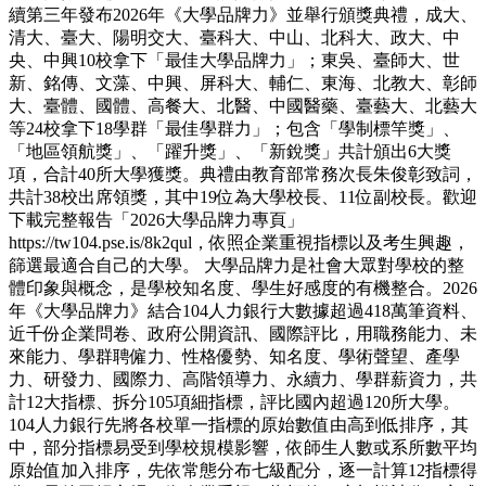
續第三年發布2026年《大學品牌力》並舉行頒獎典禮，成大、
清大、臺大、陽明交大、臺科大、中山、北科大、政大、中
央、中興10校拿下「最佳大學品牌力」；東吳、臺師大、世
新、銘傳、文藻、中興、屏科大、輔仁、東海、北教大、彰師
大、臺體、國體、高餐大、北醫、中國醫藥、臺藝大、北藝大
等24校拿下18學群「最佳學群力」；包含「學制標竿獎」、
「地區領航獎」、「躍升獎」、「新銳獎」共計頒出6大獎
項，合計40所大學獲獎。典禮由教育部常務次長朱俊彰致詞，
共計38校出席領獎，其中19位為大學校長、11位副校長。歡迎
下載完整報告「2026大學品牌力專頁」
https://tw104.pse.is/8k2qul，依照企業重視指標以及考生興趣，
篩選最適合自己的大學。 大學品牌力是社會大眾對學校的整
體印象與概念，是學校知名度、學生好感度的有機整合。2026
年《大學品牌力》結合104人力銀行大數據超過418萬筆資料、
近千份企業問卷、政府公開資訊、國際評比，用職務能力、未
來能力、學群聘僱力、性格優勢、知名度、學術聲望、產學
力、研發力、國際力、高階領導力、永續力、學群薪資力，共
計12大指標、拆分105項細指標，評比國內超過120所大學。
104人力銀行先將各校單一指標的原始數值由高到低排序，其
中，部分指標易受到學校規模影響，依師生人數或系所數平均
原始值加入排序，先依常態分布七級配分，逐一計算12指標得