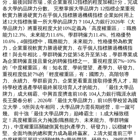
分，最後回歸市場，依企業重視12指標的程度加權計分，完成
各大學的品牌力分數。 完整掌握大學品牌力 12指標企業重視
軟實力勝過硬實力在乎個人指標勝過機構指標 企業如何用上
述12大指標衡量一所大學的品牌力？104人力銀行2026年《大
學品牌力》將重視程度大於10%定義為「高度權重區」：職務
能力12.3%、未來能力11.6%、學群聘僱力11.4%、性格優勢
10.6%，4個指標中，職務能力、未來能力、性格優勢為軟實
力，企業重視軟實力勝過硬實力、在乎個人指標勝過機構指
標！與去年相比，學群聘僱力從第5名升至第3名，學群專業成
為企業聘僱直接且量化的聘僱指標之一。重視程度居7%~10%
的「中度權重區」有：知名度、學術聲望、產學力、研發力。
重視程度低於7%的「輕度權重區」有：國際力、高階領導
力、永續力、學群薪資力。企業更看重直接取得優秀人才，期
待學校透過產學研最終展現培育人才的能力。 「最佳大學品
牌力」成大稱霸、中興首度擠進前10名 104人力銀行職涯永續
長王榮春分析，2026年「最佳大學品牌力」前10所學校皆為國
立大學，9所與去年相同，大學品牌力需長期經營，非一蹴可
幾。 前十強「最佳大學品牌力」巔峰霸主： 1.成大極致穩
定！高度權重區火力掩護(職務能力、未來能力、學群聘僱
力)，中度權重區關鍵側翼包抄(產學力、研發力)，以穩健中
堅、全面均衡的總和實力成為最終贏家。 2.清大挺進前三甲！
中度權重區展現2項關鍵勢力(學術聲望、研發力)，強悍逆襲