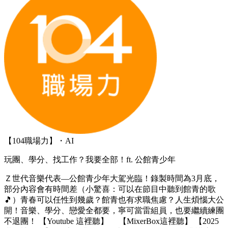
【104職場力】・AI
玩團、學分、找工作？我要全部！ft. 公館青少年
Ｚ世代音樂代表—公館青少年大駕光臨！錄製時間為3月底，
部分內容會有時間差（小驚喜：可以在節目中聽到館青的歌
🎵）青春可以任性到幾歲？館青也有求職焦慮？人生煩惱大公
開！音樂、學分、戀愛全都要，寧可當雷組員，也要繼續練團
不退團！ 【Youtube 這裡聽】 【MixerBox這裡聽】 【2025