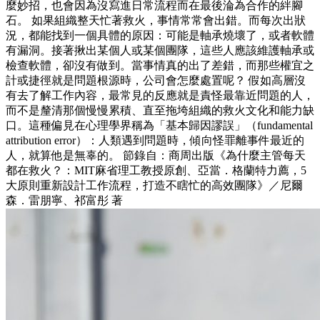
麼妙招，也會因為沒寫進日常流程而在最後淪為合作的絆腳
石。 如果組織整天忙著救火，事情常常會出錯。而每次出狀
況，都能找到一個具體的原因：可能是軸承燒壞了，或者軟體
有漏洞。接著揪出某個人或某個團隊，這些人應該維護軸承或
檢查軟體，卻沒有做到。當事情真的出了差錯，而那些權宜之
計或捷徑就是問題根源時，公司會怎麼處置呢？ 假如高層沒
有去了解工作內容，最常見的反應就是責怪最靠近問題的人，
而不是釐清那個慢慢累積、直至拖垮組織的救火文化和能力缺
口。這種偏見在心理學界稱為「基本歸因謬誤」（fundamental
attribution error）：人類遇到問題時，傾向怪罪離事件最近的
人，就算他是無辜的。 節錄自：商周出版《為什麼主管每天
都在救火？：MIT麻省理工教授原創、亞當．格蘭特力薦，5
大原則重新設計工作流程，打造不瞎忙的高效團隊》／尼爾
森．雷朋寧、祁富彤 著