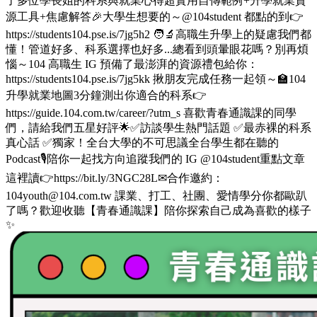
了多位學長姐的科系與就業心得超實用自傳範例+升學就業資
源工具+焦慮解答🎉大學生想要的～@104student 都點的到👉
https://students104.pse.is/7jg5h2 🧑‍🔬高職生升學上的疑慮我們都
懂！管道好多、科系選擇也好多...總看到頭暈眼花嗎？別再煩
惱～104 高職生 IG 預備了最澎湃的資源禮包給你：
https://students104.pse.is/7jg5kk 揪朋友完成任務一起領～🏫104
升學就業地圖3分鐘測出你適合的科系👉
https://guide.104.com.tw/career/?utm_s 喜歡青春通識課的同學
們，請給我們五星好評🌟✅訪談學生熱門話題 ✅最赤裸的科系
真心話 ✅獨家！全台大學的不可思議全台學生都在聽的
Podcast🎙️陪你一起找方向追蹤我們的 IG @104student重點文章
這裡讀👉https://bit.ly/3NGC28L✉合作邀約：
104youth@104.com.tw 課業、打工、社團、愛情學分你都歐趴
了嗎？歡迎收聽【青春通識課】陪你探索自己成為喜歡的樣子
✨