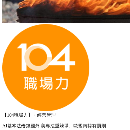
【104職場力】・經營管理
AI基本法借鏡國外 美專法重競爭、歐盟南韓有罰則