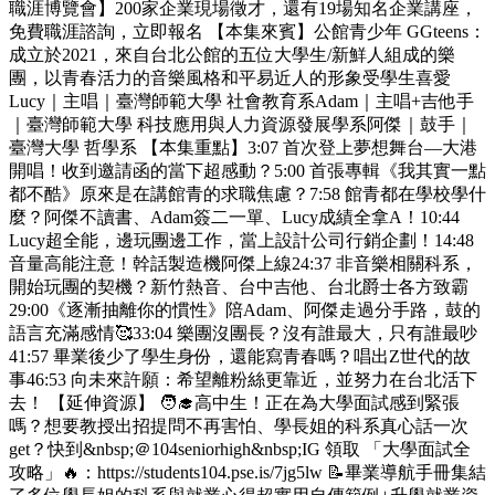
職涯博覽會】200家企業現場徵才，還有19場知名企業講座，
免費職涯諮詢，立即報名 【本集來賓】公館青少年 GGteens：
成立於2021，來自台北公館的五位大學生/新鮮人組成的樂
團，以青春活力的音樂風格和平易近人的形象受學生喜愛
Lucy｜主唱｜臺灣師範大學 社會教育系Adam｜主唱+吉他手
｜臺灣師範大學 科技應用與人力資源發展學系阿傑｜鼓手｜
臺灣大學 哲學系 【本集重點】3:07 首次登上夢想舞台—大港
開唱！收到邀請函的當下超感動？5:00 首張專輯《我其實一點
都不酷》原來是在講館青的求職焦慮？7:58 館青都在學校學什
麼？阿傑不讀書、Adam簽二一單、Lucy成績全拿A！10:44
Lucy超全能，邊玩團邊工作，當上設計公司行銷企劃！14:48
音量高能注意！幹話製造機阿傑上線24:37 非音樂相關科系，
開始玩團的契機？新竹熱音、台中吉他、台北爵士各方致霸
29:00《逐漸抽離你的慣性》陪Adam、阿傑走過分手路，鼓的
語言充滿感情🥰33:04 樂團沒團長？沒有誰最大，只有誰最吵
41:57 畢業後少了學生身份，還能寫青春嗎？唱出Z世代的故
事46:53 向未來許願：希望離粉絲更靠近，並努力在台北活下
去！ 【延伸資源】 🧑‍🎓高中生！正在為大學面試感到緊張
嗎？想要教授出招提問不再害怕、學長姐的科系真心話一次
get？快到&nbsp;＠104seniorhigh&nbsp;IG 領取 「大學面試全
攻略」🔥：https://students104.pse.is/7jg5lw 📝畢業導航手冊集結