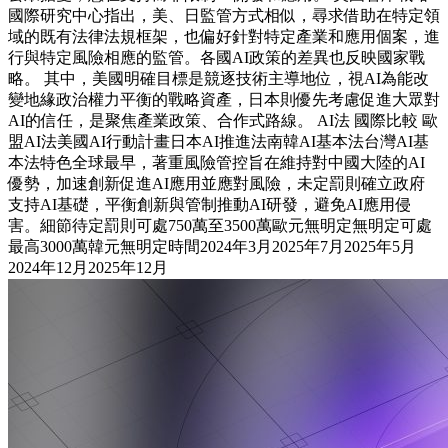
國際研究中心指出，美、日監管方式相似，尋求借助在特定領
域的既有法律法規框架，也偏好針對特定產業和應用個案，進
行與特定風險相應的監管。各國AI政策的差異也反映國家戰
略。 其中，美國明確目標是競逐技術主導地位，視AI為能改
變地緣政治權力平衡的戰略資產，日本則優先考慮促進大眾對
AI的信任，是聚焦產業政策、合作式路線。 AI法 國際比較 歐
盟AI法美國AI行動計畫日本AI推進法南韓AI基本法台灣AI基
本法特色全球最早，著重風險管控旨在維持對中國大陸的AI
優勢，加速創新促進AI應用並應對風險，未定罰則確立政府
支持AI基礎，平衡創新與管制推動AI研發，避免AI應用侵
害。細節待定罰則可處750萬至3500萬歐元無明定無明定可處
最高3000萬韓元無明定時間2024年3月2025年7月2025年5月
2024年12月2025年12月