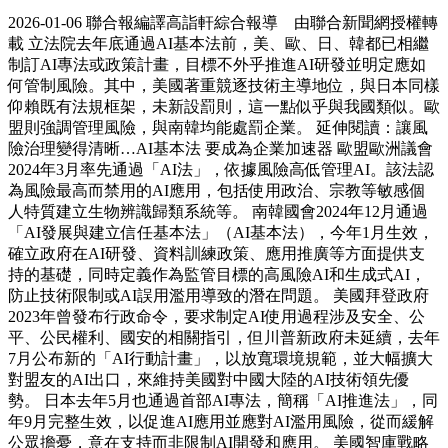
2026-01-06 聯合報編譯高詣軒綜合報導 由聯合新聞網授權轉
載 立法院去年底通過AI基本法前，美、歐、日、韓都已相繼
制訂AI專法或政策計畫，目標不外乎推進AI研發並明定應如
何管制風險。其中，美國著重競逐技術主導地位，與日本同樣
仰賴既有法規框架，未新設罰則，這一點似乎與我國類似。歐
盟則強調管理風險，與南韓均能處罰企業。 延伸閱讀：讓風
險治理變得清晰…AI基本法 要成為企業加速器 歐盟歐洲議會
2024年3月率先通過「AI法」，依據風險高低管理AI。該法認
為風險最高而禁用的AI應用，包括使用政治、宗教等敏感個
人特質建立生物辨識歸類系統等。 南韓國會2024年12月通過
「AI發展與建立信任基本法」（AI基本法），今年1月生效，
確立政府在AI研發、資料訓練政策、應用推廣等方面提供支
持的基礎，同時定義作為監管目標的高風險AI和生成式AI，
防止技術限制或AI誤用濫用導致的潛在問題。 美國拜登政府
2023年曾發布行政命令，要求制定AI使用過程涉及安全、公
平、公民權利、國安的相關指引，但川普新政府未延續，去年
7月公布新的「AI行動計畫」，以放寬環境規範，並大幅擴大
對盟友的AI出口，來維持美國對中國大陸的AI技術領先優
勢。 日本去年5月也通過首部AI專法，簡稱「AI推進法」，同
年9月完整生效，以促進AI應用並應對AI濫用風險，從而緩解
公眾擔憂，意在支持而非限制AI開發和應用。 美國智庫戰略