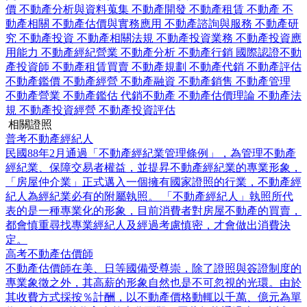
價
不動產分析與資料蒐集
不動產開發
不動產租賃
不動產
不
動產相關
不動產估價與實務應用
不動產諮詢與服務
不動產研
究
不動產投資
不動產相關法規
不動產投資業務
不動產投資應
用能力
不動產經紀營業
不動產分析
不動產行銷
國際認證不動
產投資師
不動產租賃買賣
不動產規劃
不動產代銷
不動產評估
不動產鑑價
不動產經營
不動產融資
不動產銷售
不動產管理
不動產營業
不動產鑑估
代銷不動產
不動產估價理論
不動產法
規
不動產投資經營
不動產投資評估
相關證照
普考不動產經紀人
民國88年2月通過「不動產經紀業管理條例」，為管理不動產
經紀業、保障交易者權益，並提昇不動產經紀業的專業形象，
「房屋仲介業」正式邁入一個擁有國家證照的行業，不動產經
紀人為經紀業必有的附屬執照。 「不動產經紀人」執照所代
表的是一種專業化的形象，目前消費者對房屋不動產的買賣，
都會慎重尋找專業經紀人及經過考慮慎密，才會做出消費決
定。
高考不動產估價師
不動產估價師在美、日等國備受尊崇，除了證照與簽證制度的
專業象徵之外，其高薪的形象自然也是不可忽視的光環。由於
其收費方式採按％計酬，以不動產價格動輒以千萬、億元為單