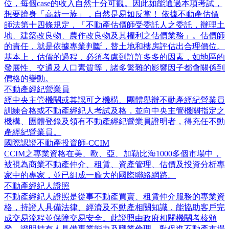
位，每個case的收入自然十分可觀。因此如能通過本項考試，
想要躋身「高薪一族」，自然是易如反掌！ 依據不動產估價
師法第十四條規定，「不動產估價師受委託人之委託，辦理土
地、建築改良物、農作改良物及其權利之估價業務」。估價師
的責任，就是依據專業判斷，替土地和樓房評估出合理價位。
基本上，估價的過程，必須考慮到許許多多的因素，如地區的
發展性、交通及人口素質等，諸多繁雜的影響因子都會關係到
價格的變動。
不動產經紀營業員
經中央主管機關或其認可之機構、團體舉辦不動產經紀營業員
訓練合格或不動產經紀人考試及格，並向中央主管機關指定之
機構、團體登錄及領有不動產經紀營業員證明者，得充任不動
產經紀營業員。
國際認證不動產投資師-CCIM
CCIM之專業資格在美、歐、亞、加勒比海1000多個市場中，
被視為商業不動產仲介、租賃、資產管理、估價及投資分析專
家中的專家，並已組成一龐大的國際聯絡網路。
不動產經紀人證照
不動產經紀人證照是從事不動產買賣、租賃仲介服務的專業資
格，持證人具備法律、經濟及不動產相關知識，能協助客戶完
成交易流程並保障交易安全。此證照由政府相關機關考核頒
發，證明持有人具備專業能力及職業倫理，對促進不動產市場