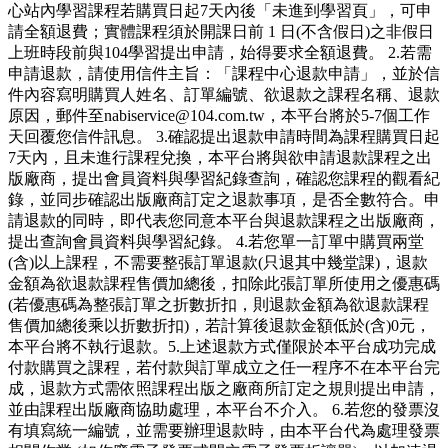
心站內學習課程若購買日起7天內後「未進到學習頁」，可申
請全額退費；實體課程須於開課日前 1 日(不含假日)之非假日
上班時段前與104學習提出申請，始得要求全額退費。 2.若需
申請退款，請使用信件主旨：「課程中心退款申請」，並於信
件內容寫明購買人姓名、訂單編號、欲退款之課程名稱、退款
原因，郵件至nabiservice@104.com.tw，本平台將於5-7個工作
天回覆您信件訊息。 3.確認提出退款申請時間為課程購買日起
7天內，且未進行課程兌換，本平台將與欲申請退款課程之出
版廠商，提出會員資料與學習紀錄查詢，確認您課程的觀看紀
錄，並同步確認出版廠商訂定之退款事項，是否全數符合。申
請退款的同時，即代表您同意本平台與退款課程之出版廠商，
提出查詢會員資料與學習紀錄。 4.若您單一訂單中購買兩堂
(含)以上課程，不需要整張訂單退款(只退其中幾堂課)，退款
金額為欲退款課程售價加總後，扣除此張訂單所使用之優惠碼
(若優惠碼為整張訂單之折數折扣，則退款金額為欲退款課程
售價加總後乘以折數折扣)，若計算後退款金額低於(含)0元，
本平台將不執行退款。5.上述退款方式僅限於本平台成功完成
付款購買之課程，若付款與訂單成立之任一程序不在本平台完
成，退款方式需依照課程出版之廠商所訂定之規則提出申請，
並由課程出版廠商協助處理，本平台不介入。 6.若您的發票沒
有填寫統一編號，並需要辦理退款時，由本平台代為處理發票