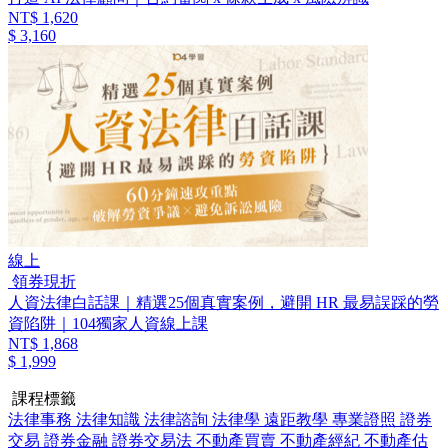
NT$ 1,620
$ 3,160
線上
領券現折
人資法律白話課｜精選25個真實案例，避開 HR 最易誤踩的勞
資陷阱｜104獨家人資線上課
NT$ 1,868
$ 1,999
課程標籤
法律事務
法律知識
法律諮詢
法律學
遠距教學
專業證照
證券
交易
證券金融
證券交易法
不動產買賣
不動產經紀
不動產估