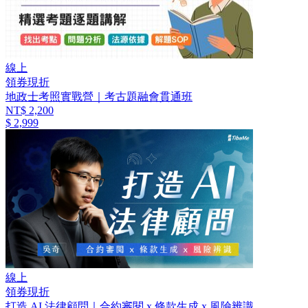
線上
領券現折
地政士考照實戰營｜考古題融會貫通班
NT$ 2,200
$ 2,999
線上
領券現折
打造 AI 法律顧問｜合約審閱 x 條款生成 x 風險辨識