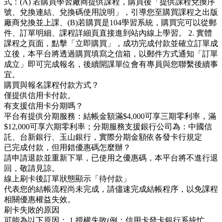
式：(A) 若購買學習廠商提供課程，購買後「提供課程兌換序
號、兌換連結、兌換碼使用說明」，引導您至購買課程之出版
廠商兌換並上課、(B)若購買是104學習系統，購買完可以從郵
件、訂單明細、課程詳細頁直接進到站內線上學習。 2. 實體
課程之頁面，點擊「立即購買」，成功完成付款並確立訂單成
立後，本平台將透過購買填寫之信箱，以郵件方式通知「訂單
成立」即可完成報名，後續開課單位會有專員與您聯繫後續事
宜。
購買與報名課程付款方式？
僅提供信用卡付款。
有支援信用卡分期嗎？
平台有提供分期服務：結帳金額滿$4,000可享三期零利率，滿
$12,000可享六期零利率；分期服務支援銀行公司為：中國信
託、台新銀行、玉山銀行，實際分期金額依各發卡行規定
已完成付款，但用錯優惠碼怎麼辦？
請申請退款並重新下單，已使用之優惠碼，本平台將不進行退
回，敬請見諒。
線上刷卡後訂單狀態顯示「待付款」
代表您的結帳流程尚未完成，請儘速完成結帳程序，以免課程
相關優惠權益失效。
刷卡失敗的原因
可能為以下原因： 1.授權失敗(例：信用卡發卡銀行系統忙