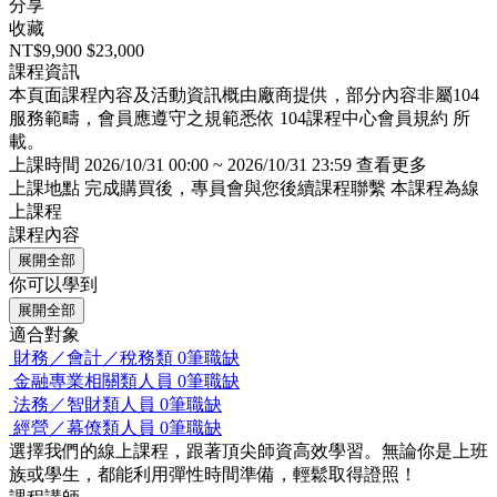
分享
收藏
NT$9,900
$23,000
課程資訊
本頁面課程內容及活動資訊概由廠商提供，部分內容非屬104
服務範疇，會員應遵守之規範悉依
104課程中心會員規約
所
載。
上課時間
2026/10/31 00:00 ~ 2026/10/31 23:59
查看更多
上課地點
完成購買後，專員會與您後續課程聯繫
本課程為線
上課程
課程內容
展開全部
你可以學到
展開全部
適合對象
財務／會計／稅務類
0筆職缺
金融專業相關類人員
0筆職缺
法務／智財類人員
0筆職缺
經營／幕僚類人員
0筆職缺
選擇我們的線上課程，跟著頂尖師資高效學習。無論你是上班
族或學生，都能利用彈性時間準備，輕鬆取得證照！