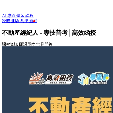
AI 專區
學習
課程
證照
測驗
共學
新知
不動產經紀人 - 專技普考│高效函授
Loading...
課程資訊
開課單位
常見問答