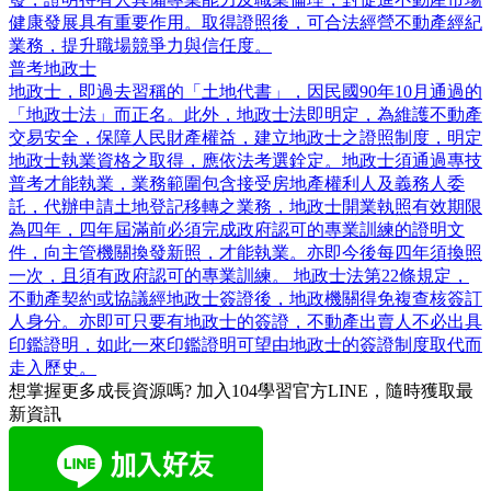
健康發展具有重要作用。取得證照後，可合法經營不動產經紀
業務，提升職場競爭力與信任度。
普考地政士
地政士，即過去習稱的「土地代書」，因民國90年10月通過的
「地政士法」而正名。此外，地政士法即明定，為維護不動產
交易安全，保障人民財產權益，建立地政士之證照制度，明定
地政士執業資格之取得，應依法考選銓定。地政士須通過專技
普考才能執業，業務範圍包含接受房地產權利人及義務人委
託，代辦申請土地登記移轉之業務，地政士開業執照有效期限
為四年，四年屆滿前必須完成政府認可的專業訓練的證明文
件，向主管機關換發新照，才能執業。亦即今後每四年須換照
一次，且須有政府認可的專業訓練。 地政士法第22條規定，
不動產契約或協議經地政士簽證後，地政機關得免複查核簽訂
人身分。亦即可只要有地政士的簽證，不動產出賣人不必出具
印鑑證明，如此一來印鑑證明可望由地政士的簽證制度取代而
走入歷史。
想掌握更多成長資源嗎?
加入104學習官方LINE，隨時獲取最
新資訊