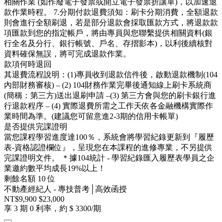
相關作業 (如作廢電子發票或開立電子發票折讓單)，以加速退
款作業時程。 7.分期付款退費須知：刷卡分期消費，全額退款
則會進行全額刷退，若是部分退款會採取匯款方式，將退款款
項匯款到您的指定帳戶，將由專員與您聯繫提供相關資料(銀
行全名及分行、銀行帳號、戶名、存摺影本)，以利後續核對
資料確保無誤，將可完成退款作業。
款項何時退回
其退費流程說明：(1)專員收到退款信件後，啟動退款機制(104
內部財務審核) – (2) 104財務作業完畢後通知線上刷卡系統商
(簡稱：第三方)送出退刷申請 –(3) 第三方會與您的刷卡銀行進
行退款程序 – (4) 實際退費所需之工作天依各金融機構實際作
業時間為準。(建議您可留意進2-3期的信用卡帳單)
是否提供完課證明
當您課程學習進度達100％，系統會將學習紀錄更新到『履歷
表-資格認證欄位』，呈現您在本課程的進修專業，不另提供
完課證明文件。 ＊據104統計 - 學習紀錄匯入履歷表學員之企
業邀約數平均成長19%以上！
剩餘名額 10 位
不動產經紀人 - 專技普考│高效函授
NT$9,900
$23,000
享 3 期 0 利率，約 $ 3300/期