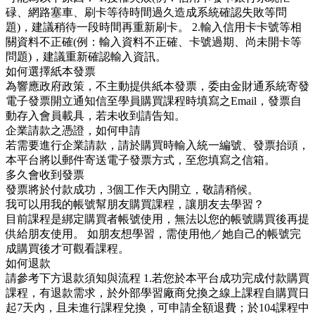
碌、網路塞車、刷卡等待時間過久造成系統確認失敗等問
題)，建議稍待一段時間再重新刷卡。 2.輸入信用卡卡號等相
關資料不正確(例：輸入資料不正確、卡號過期、尚未開卡等
問題)，建議重新確認輸入資訊。
如何選擇紙本發票
為響應政府政策，不主動提供紙本發票，委由金財通系統寄發
電子發票開立通知信至學員購買課程時填寫之Email，發票自
動存入會員載具，若未收到請告知。
企業請款之憑證，如何申請
若需要進行企業請款，請於購買時輸入統一編號、發票抬頭，
本平台將以郵件寄送電子發票方式，至您填寫之信箱。
多久會收到發票
發票將於付款成功，3個工作天內開立，敬請稍候。
我可以用我的帳號幫朋友購買課程，讓朋友去學習？
目前課程是綁定購買者帳號使用，無法以您的帳號購買後再提
供給朋友使用。 如朋友想學習，需使用他／她自己的帳號完
成購買後才可觀看課程。
如何退款
請參考下方退款須知與流程 1.若您於本平台成功完成付款購買
課程，有退款需求，於外部學習廠商兌換之線上課程自購買日
起7天內，且未進行課程兌換，可申請全額退費；於104課程中