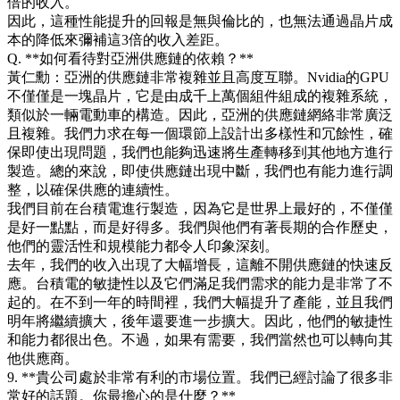
倍的收入。
因此，這種性能提升的回報是無與倫比的，也無法通過晶片成
本的降低來彌補這3倍的收入差距。
Q. **如何看待對亞洲供應鏈的依賴？**
黃仁勳：亞洲的供應鏈非常複雜並且高度互聯。Nvidia的GPU
不僅僅是一塊晶片，它是由成千上萬個組件組成的複雜系統，
類似於一輛電動車的構造。因此，亞洲的供應鏈網絡非常廣泛
且複雜。我們力求在每一個環節上設計出多樣性和冗餘性，確
保即使出現問題，我們也能夠迅速將生產轉移到其他地方進行
製造。總的來說，即使供應鏈出現中斷，我們也有能力進行調
整，以確保供應的連續性。
我們目前在台積電進行製造，因為它是世界上最好的，不僅僅
是好一點點，而是好得多。我們與他們有著長期的合作歷史，
他們的靈活性和規模能力都令人印象深刻。
去年，我們的收入出現了大幅增長，這離不開供應鏈的快速反
應。台積電的敏捷性以及它們滿足我們需求的能力是非常了不
起的。在不到一年的時間裡，我們大幅提升了產能，並且我們
明年將繼續擴大，後年還要進一步擴大。因此，他們的敏捷性
和能力都很出色。不過，如果有需要，我們當然也可以轉向其
他供應商。
9. **貴公司處於非常有利的市場位置。我們已經討論了很多非
常好的話題。你最擔心的是什麼？**