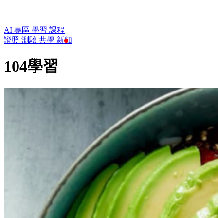
AI 專區
學習
課程
證照
測驗
共學
新知
104學習