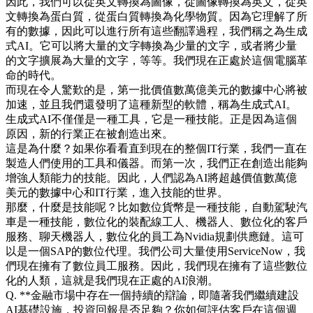
因此，我們可以從英文轉換為圖像，從圖像轉換為英文，從英
文轉換為蛋白質，從蛋白質轉換為化學物質。因為它理解了所
有的數據，因此可以進行所有這些翻譯過程，我們稱之為生成
式AI。它可以將大量的文字轉換為少量的文字，或者將少量
的文字擴展為大量的文字，等等。我們現在正處於這個電腦革
命的時代。
而現在令人驚歎的是，第一批價值數萬億美元的數據中心將被
加速，並且我們還發明了這種新型的軟體，稱為生成式AI。
生成式AI不僅僅是一種工具，它是一種技能。正是因為這個
原因，新的行業正在被創造出來。
這是為什麼？如果你看看直到現在的整個IT行業，我們一直在
製造人們使用的工具和儀器。而第一次，我們正在創造出能夠
增強人類能力的技能。因此，人們認為AI將超越價值數萬億
美元的數據中心和IT行業，進入技能的世界。
那麼，什麼是技能呢？比如數位貨幣是一種技能，自動駕駛汽
車是一種技能，數位化的裝配線工人、機器人、數位化的客戶
服務、聊天機器人，數位化的員工為Nvidia規劃供應鏈。這可
以是一個SAP的數位代理。我們公司大量使用ServiceNow，我
們現在擁有了數位員工服務。因此，我們現在擁有了這些數位
化的人類，這就是我們現在正處的AI浪潮。
Q. **金融市場中存在一個持續的辯論，即隨著我們繼續建設
AI基礎設施，投資回報是否足夠？你如何評估客戶在這個週