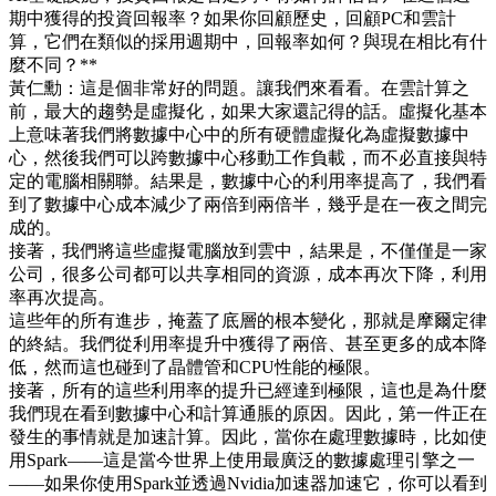
期中獲得的投資回報率？如果你回顧歷史，回顧PC和雲計
算，它們在類似的採用週期中，回報率如何？與現在相比有什
麼不同？**
黃仁勳：這是個非常好的問題。讓我們來看看。在雲計算之
前，最大的趨勢是虛擬化，如果大家還記得的話。虛擬化基本
上意味著我們將數據中心中的所有硬體虛擬化為虛擬數據中
心，然後我們可以跨數據中心移動工作負載，而不必直接與特
定的電腦相關聯。結果是，數據中心的利用率提高了，我們看
到了數據中心成本減少了兩倍到兩倍半，幾乎是在一夜之間完
成的。
接著，我們將這些虛擬電腦放到雲中，結果是，不僅僅是一家
公司，很多公司都可以共享相同的資源，成本再次下降，利用
率再次提高。
這些年的所有進步，掩蓋了底層的根本變化，那就是摩爾定律
的終結。我們從利用率提升中獲得了兩倍、甚至更多的成本降
低，然而這也碰到了晶體管和CPU性能的極限。
接著，所有的這些利用率的提升已經達到極限，這也是為什麼
我們現在看到數據中心和計算通脹的原因。因此，第一件正在
發生的事情就是加速計算。因此，當你在處理數據時，比如使
用Spark——這是當今世界上使用最廣泛的數據處理引擎之一
——如果你使用Spark並透過Nvidia加速器加速它，你可以看到