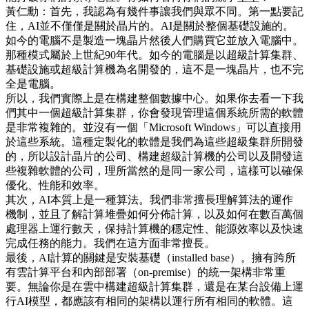
黃仁勳：首先，我認為有幾件事讓我們與眾不同。第一點要記
住，AI並不僅僅是關於晶片的。AI是關於整個基礎設施的。
如今的電腦不是製造一塊晶片然後人們購買它並放入電腦中。
那種模式屬於上世紀90年代。如今的電腦是以超級計算集群、
基礎設施或超級計算機為名開發的，這不是一塊晶片，也不完
全是電腦。
所以，我們實際上是在構建整個數據中心。如果你去看一下我
們其中一個超級計算集群，你會發現管理這個系統所需的軟體
是非常複雜的。並沒有一個「Microsoft Windows」可以直接用
於這些系統。這種定製化的軟體是我們為這些超級集群所開發
的，所以設計晶片的公司、構建超級計算機的公司以及開發這
些複雜軟體的公司，理所當然的是同一家公司，這樣可以確保
優化、性能和效率。
其次，AI本質上是一種算法。我們非常擅長理解算法的運作
機制，並且了解計算堆疊如何分佈計算，以及如何在數百萬個
處理器上運行數天，保持計算機的穩定性、能源效率以及快速
完成任務的能力。我們在這方面非常擅長。
最後，AI計算的關鍵是安裝基礎（installed base）。擁有跨所
有雲計算平台和內部部署（on-premise）的統一架構非常重
要。無論你是在雲中構建超級計算集群，還是在某台設備上運
行AI模型，都應該有相同的架構以運行所有相同的軟體。這