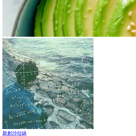
新創沙拉缽