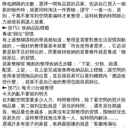
降低網購的次數，選擇一間有品質的店家。告訴自己買入一個
新的物件時，就要同時淘汰一件舊物，謹守「一進一出」原
則，千萬不要等到空間塞滿時才來整理，這時耗費的時間跟心
力就很容易讓人放棄。
🔑 技巧2. 收納品貼標籤
養成“歸位”習慣
有上過整聊課程的學員都知道，整理是需要對應生活習慣與動
線的，一個好的整理最基本就要「符合使用者需求」，它必須
要是順手且好歸位的，而要維持收納的首要條件就是養成「物
歸原位」的習慣。
居家整聊室 獨創的整理收納五步驟：「下架、分類、篩選、
配置、上架」。在上架完成後會將收納品貼上標籤，讓空間的
使用者習慣物品的位置，並且很容易可以看到櫃體內「應該收
些什麼」，就算不是自己做的整理也能容易歸位。
🔑 技巧3. 每天15分鐘整理
今天的亂不要留到明天
在判斷空間需要多少人力、時間整理時，除了看空間的照片與
物品量，第二個判定點就是「居住的時間」，通常居住期越
長、物品量也會越多，如果沒有定期整理的習慣，囤物狀況也
容易失控，這時整理就無法單靠一人、短時間內解決……。
遇過許多有孩子的家庭，爸媽最困擾的就是「客廳堆滿玩