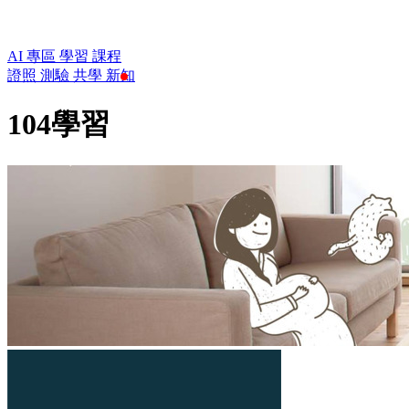
AI 專區
學習
課程
證照
測驗
共學
新知
104學習