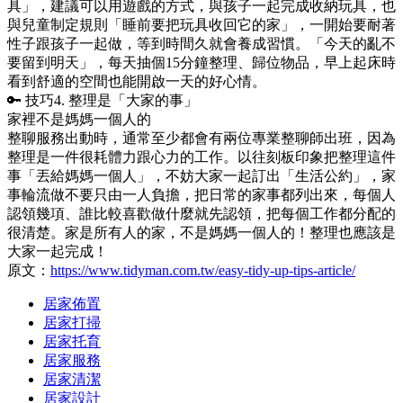
具」，建議可以用遊戲的方式，與孩子一起完成收納玩具，也
與兒童制定規則「睡前要把玩具收回它的家」，一開始要耐著
性子跟孩子一起做，等到時間久就會養成習慣。「今天的亂不
要留到明天」，每天抽個15分鐘整理、歸位物品，早上起床時
看到舒適的空間也能開啟一天的好心情。
🔑 技巧4. 整理是「大家的事」
家裡不是媽媽一個人的
整聊服務出動時，通常至少都會有兩位專業整聊師出班，因為
整理是一件很耗體力跟心力的工作。以往刻板印象把整理這件
事「丟給媽媽一個人」，不妨大家一起訂出「生活公約」，家
事輪流做不要只由一人負擔，把日常的家事都列出來，每個人
認領幾項、誰比較喜歡做什麼就先認領，把每個工作都分配的
很清楚。家是所有人的家，不是媽媽一個人的！整理也應該是
大家一起完成！
原文：
https://www.tidyman.com.tw/easy-tidy-up-tips-article/
居家佈置
居家打掃
居家托育
居家服務
居家清潔
居家設計