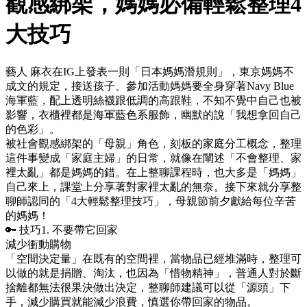
觀感綁架，媽媽必備輕鬆整理4
大技巧
藝人 麻衣在IG上發表一則「日本媽媽潛規則」，東京媽媽不
成文的規定，接送孩子、參加活動媽媽要全身穿著Navy Blue
海軍藍，配上透明絲襪跟低調的高跟鞋，不知不覺中自己也被
影響，衣櫃裡都是海軍藍色系服飾，幽默的說「我想拿回自己
的色彩」。
被社會觀感綁架的「母親」角色，刻板的家庭分工概念，整理
這件事變成「家庭主婦」的日常，就像在闡述「不會整理、家
裡太亂」都是媽媽的錯。在上整聊課程時，也大多是「媽媽」
自己來上，課堂上分享著對家裡太亂的無奈。接下來就分享整
聊師認同的「4大輕鬆整理技巧」，母親節前夕獻給每位辛苦
的媽媽！
🔑 技巧1. 不要帶它回家
減少衝動購物
「空間決定量」在既有的空間裡，當物品已經堆滿時，整理可
以做的就是捐贈、淘汰，也因為「惜物精神」，普通人對於斷
捨離都無法很果決做出決定，整聊師建議可以從「源頭」下
手，減少購買就能減少浪費，慎選你帶回家的物品。