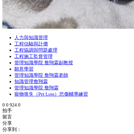
人力與知識管理
工程估驗與計價
工程協調與問題處理
工程施工監督管理
管理知識學院 詹翔霖副教授
願意學習
管理知識學院 詹翔霖老師
知識管理詹翔霖
管理知識學院 詹翔霖
寵物喪失（Pet Loss）悲傷輔導練習
0
0
924
0
拍手
留言
分享
分享到：