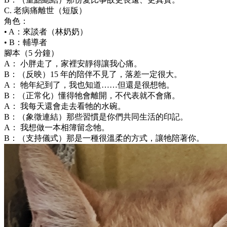
C. 老病痛離世（短版）
角色：
• A：來談者（林奶奶）
• B：輔導者
腳本（5 分鐘）
A： 小胖走了，家裡安靜得讓我心痛。
B：（反映）15 年的陪伴不見了，落差一定很大。
A： 牠年紀到了，我也知道……但還是很想牠。
B：（正常化）懂得牠會離開，不代表就不會痛。
A： 我每天還會走去看牠的水碗。
B：（象徵連結）那些習慣是你們共同生活的印記。
A： 我想做一本相簿留念牠。
B：（支持儀式）那是一種很溫柔的方式，讓牠陪著你。