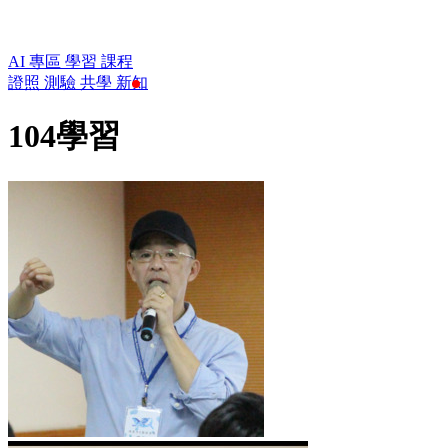
AI 專區
學習
課程
證照
測驗
共學
新知
104學習