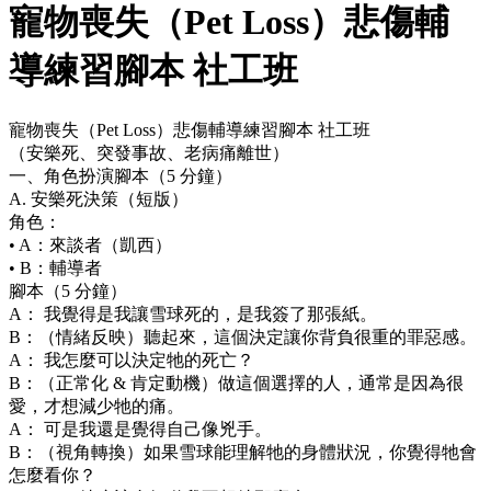
寵物喪失（Pet Loss）悲傷輔
導練習腳本 社工班
寵物喪失（Pet Loss）悲傷輔導練習腳本 社工班
（安樂死、突發事故、老病痛離世）
一、角色扮演腳本（5 分鐘）
A. 安樂死決策（短版）
角色：
• A：來談者（凱西）
• B：輔導者
腳本（5 分鐘）
A： 我覺得是我讓雪球死的，是我簽了那張紙。
B：（情緒反映）聽起來，這個決定讓你背負很重的罪惡感。
A： 我怎麼可以決定牠的死亡？
B：（正常化 & 肯定動機）做這個選擇的人，通常是因為很
愛，才想減少牠的痛。
A： 可是我還是覺得自己像兇手。
B：（視角轉換）如果雪球能理解牠的身體狀況，你覺得牠會
怎麼看你？