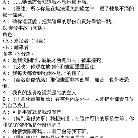
A： ……牠應該會知道我不想牠那麼痛。
B：（重述）所以你是在無法避免的痛之中，選了牠最不痛的
那一條路。
A： 聽你這麼說，把我逼瘋的那份自責好像鬆一點。
B. 突發事故（短版）
角色：
• A：來談者（阿豪）
• B：輔導者
腳本（5 分鐘）
A： 是我沒關門，屁屁才會跑出去，被車撞死。
B：（反映）你現在被懊悔和畫面重重困住。
A： 我每天都看到牠倒在地上的樣子。
B：（命名創傷情緒）那個畫面非常衝擊、痛苦，也帶著恐
懼。
A： 我真的沒資格說我是牠的主人。
B：（正常化責備反應）在突然的意外中，人常把全部責任放
到自己身上。
A： 可是事實就是我沒關門。
B：（轉到關係敘事）我想知道，在這件可怕的事發生前，你
和屁屁的關係是什麼樣的？
A： 牠很愛跟著我……甚至會等我下班。
B：（重點總結）那份愛比事故更長遠、更真實。