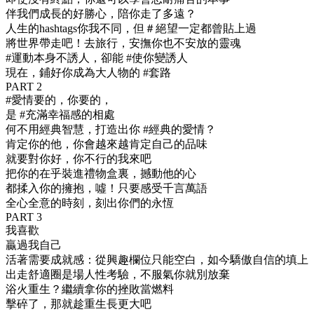
伴我們成長的好勝心，陪你走了多遠？
人生的hashtags你我不同，但＃絕望一定都曾貼上過
將世界帶走吧！去旅行，安撫你也不安放的靈魂
#運動本身不誘人，卻能 #使你變誘人
現在，鋪好你成為大人物的 #套路
PART 2
#愛情要的，你要的，
是 #充滿幸福感的相處
何不用經典智慧，打造出你 #經典的愛情？
肯定你的他，你會越來越肯定自己的品味
就要對你好，你不行的我來吧
把你的在乎裝進禮物盒裏，撼動他的心
都揉入你的擁抱，噓！只要感受千言萬語
全心全意的時刻，刻出你們的永恆
PART 3
我喜歡
贏過我自己
活著需要成就感：從興趣欄位只能空白，如今驕傲自信的填上
出走舒適圈是場人性考驗，不服氣你就別放棄
浴火重生？繼續拿你的挫敗當燃料
擊碎了，那就趁重生長更大吧