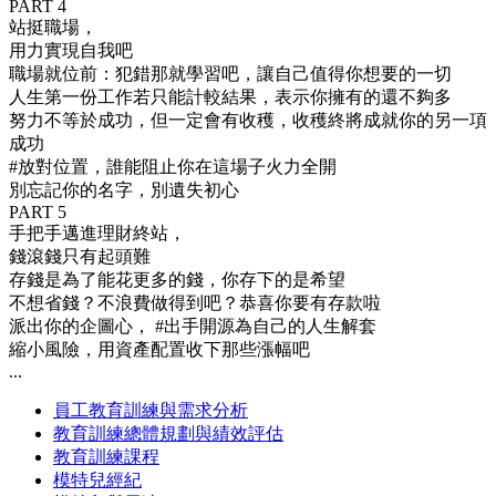
PART 4
站挺職場，
用力實現自我吧
職場就位前：犯錯那就學習吧，讓自己值得你想要的一切
人生第一份工作若只能計較結果，表示你擁有的還不夠多
努力不等於成功，但一定會有收穫，收穫終將成就你的另一項
成功
#放對位置，誰能阻止你在這場子火力全開
別忘記你的名字，別遺失初心
PART 5
手把手邁進理財終站，
錢滾錢只有起頭難
存錢是為了能花更多的錢，你存下的是希望
不想省錢？不浪費做得到吧？恭喜你要有存款啦
派出你的企圖心， #出手開源為自己的人生解套
縮小風險，用資產配置收下那些漲幅吧
...
員工教育訓練與需求分析
教育訓練總體規劃與績效評估
教育訓練課程
模特兒經紀