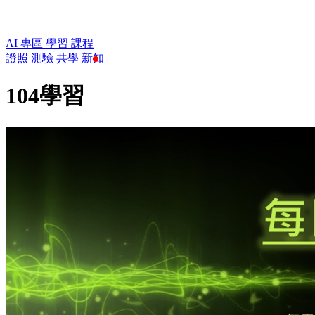
AI 專區
學習
課程
證照
測驗
共學
新知
104學習