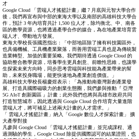
才
Google Cloud 「雲端人才搖籃計畫」繼 7 月底與元智大學合作
後，我們再宣布與中部的東海大學以及南部的高雄科技大學合
作，預計 3 年內培育共計 1,500 位人才，除均衡北、中、南各
區的教學資源，也將透過產學合作的媒合，為在地產業培育雲
端人才、帶動地方發展。
東海大學校長張國恩指出：「中部地區除了擁有科技園區外，
也具備機械、工具機產業聚落，而善用雲端工具也是為傳統製
造業轉型、加值的重要策略。我們期待透過 Google Cloud 的
協助整合教學資源，培養學生更具創意、前瞻性思維，也讓學
生探索未來方向時，同步思考雲端與科技能為產業帶來的幫
助，未來投身職場，能更快速地為產業創造價值。」
高雄科技大學校長楊慶煜表示：「為推動南臺灣新創產業發
展、打造具國際磁吸力的創業生態圈，我們參與推動『 亞灣
5G AIoT 創新園區 』計畫；此外我們也將與高雄市政府共同
打造智慧城市，因此透過與 Google Cloud 合作培育大量進階
雲端人才，將可補足上述兩大計畫的人才需求。」
「 雲端人才搖籃計畫」納入「Google 數位人才探索計畫」 擴
大產學對接
凡參與 Google Cloud 「雲端人才搖籃計畫」並完成課程、通
過測驗的學生，Google Cloud 除提供國際認可的結業證照，也