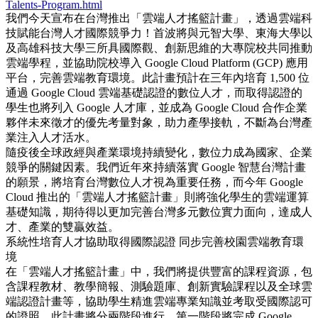
Talents-Program.html
我們今天宣布在台灣推出「雲端人才搖籃計畫」，透過雲端科
技賦能台灣人才國際競爭力！首波將與元智大學、東海大學以
及高雄科技大學三所具國際觀、創新思維的大專院校共同推動
雲端學程，並協助院校導入 Google Cloud Platform (GCP) 應用
平台，完善雲端教育環境。此計畫預計在三年內培育 1,500 位
通過 Google Cloud 雲端基礎認證的數位人才，而取得認證的
學生也將列入 Google 人才庫，並成為 Google Cloud 合作企業
夥伴未來徵才的優先考量對象，助力產學接軌，不斷為台灣產
業注入人才活水。
隨疫後全球政經與產業環境持續變化，數位力成為國家、企業
競爭的關鍵因素。我們近年來持續落實 Google 智慧台灣計畫
的願景，將培育台灣數位人才視為重要任務，而今年 Google
Cloud 推出的「雲端人才搖籃計畫」則將強化學生的雲端運算
基礎知識，期待得以更加完善台灣多元數位實力面向，達成人
才、產業的雙贏效益。
系統性培育人才協助取得國際認證 同步完善校園雲端教育環
境
在「雲端人才搖籃計畫」中，我們將提供豐富的課程資源，包
含課程教材、教學簡報、測驗題庫、創新實驗課程以及全球雲
端認證計畫等，協助學生精進雲端專業知識並考取受國際認可
的證照。此計畫將分兩階段進行，第一階段將完成 Google