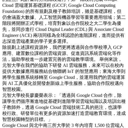
Cloud 雲端運算基礎課程 (GCCF; Google Cloud Computing
Foundation) 的所有規劃及種子教師培訓，雖是基礎課程，但
仍會涵蓋大數據、人工智慧與機器學習等重要應用領域；第二
階段將開辦正式學程，培育對象以合作院校之大二學生為優
先，並同步進行 Cloud Digital Leader (CDL) 與 Associate Cloud
Engineer (ACE) 兩項同樣為全球認證的進階課程，進而提供有
志深造雲端產業的學子更多選擇。
除規劃上述課程資源外，我們更將透過與合作學校導入 GCP
應用、建置數位課程的雲端資源、促進資訊系統雲端化等作
法，協助學校進一步建置完善的雲端教學環境。 舉例來說，
元智大學在我們的協助下研發 AI 雲端服務，未來可以在校內
提供大數據應用服務結合物聯網 IoT 的智慧應用；東海大學則
將學生服務系統移轉至 Google Cloud，並運用我們的雲端運算
與 AI 工具優化並開發創新線上學生服務，協助合作院校邁向
智慧校園。
元智大學校長廖慶榮表示：「透過與 Google Cloud 合作，除
讓學生們循序漸進地從基礎到進階學習雲端知識以及培訓出種
子教師外，透過 Google Cloud 雲端技術工具的挹注，也讓學
校行政、研發單位有更多的資源加速打造雲端教育環境，達成
智慧校園轉型的目標。」
Google Cloud 與北中南三所大學於 3 年內培育 1,500 位雲端人