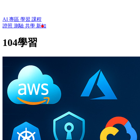
AI 專區
學習
課程
證照
測驗
共學
新知
104學習