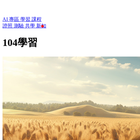
AI 專區
學習
課程
證照
測驗
共學
新知
104學習