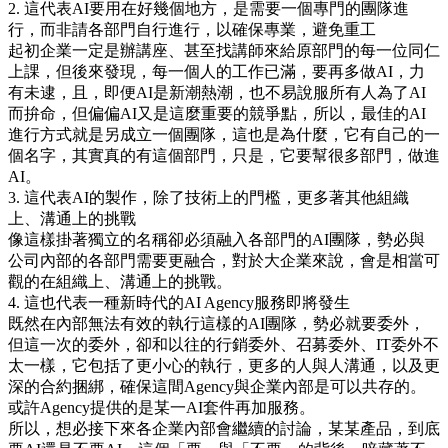
2. 這代表AI要用在好幾個地方，是需要一個專門的團隊進
行，而非請各部門自行進行，以確保專業，避免重工
起初企業一定是辦講座、甚至找講師來給原部門的每一位同仁
上課，但後來發現，每一個人的工作已滿，要再多做AI，力
有未逮，且，即便AI是新潮熱潮，也不易說服所有人為了AI
而拚命，但偏偏AI又是這麼重要的競爭點，所以，最佳的AI
進行方式就是另成立一個團隊，這也是為什麼，它有自己的一
個名字，其實真的有這個部門，只是，它要幫很多部門，做進
AI。
3. 這代表AI的製作，除了技術上的門檻，更多著其他組織
上、溝通上的挑戰
像這樣掛著獨立的名稱卻必須融入各部門的AI團隊，勢必與
公司內部的各部門需要更融合，對於大企業來說，會是相當可
觀的在組織上、溝通上的挑戰。
4. 這也代表一種新時代的AI Agency服務即將發生
既然在內部無法有效的執行這樣的AI團隊，勢必就要委外，
但這一次的委外，卻和以往的行銷委外、召募委外、IT委外不
太一樣，它包括了更小心的執行，更多的人與人溝通，以及更
深的合約捆綁，確保這間Agency與企業內部是可以共存的。
或許Agency提供的是某一AI套件再加服務。
所以，想必接下來各企業內部會繼續的討論，某某產品，到底