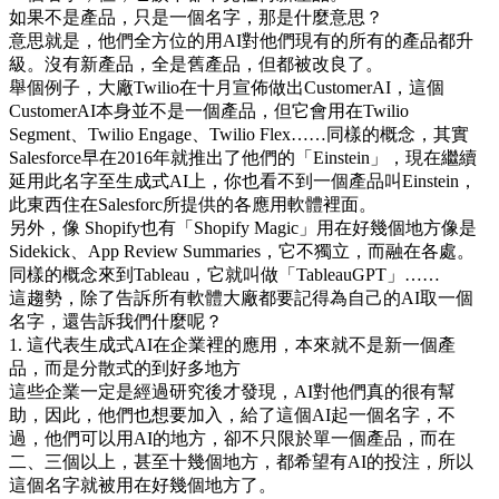
如果不是產品，只是一個名字，那是什麼意思？
意思就是，他們全方位的用AI對他們現有的所有的產品都升
級。沒有新產品，全是舊產品，但都被改良了。
舉個例子，大廠Twilio在十月宣佈做出CustomerAI，這個
CustomerAI本身並不是一個產品，但它會用在Twilio
Segment、Twilio Engage、Twilio Flex……同樣的概念，其實
Salesforce早在2016年就推出了他們的「Einstein」，現在繼續
延用此名字至生成式AI上，你也看不到一個產品叫Einstein，
此東西住在Salesforc所提供的各應用軟體裡面。
另外，像 Shopify也有「Shopify Magic」用在好幾個地方像是
Sidekick、App Review Summaries，它不獨立，而融在各處。
同樣的概念來到Tableau，它就叫做「TableauGPT」……
這趨勢，除了告訴所有軟體大廠都要記得為自己的AI取一個
名字，還告訴我們什麼呢？
1. 這代表生成式AI在企業裡的應用，本來就不是新一個產
品，而是分散式的到好多地方
這些企業一定是經過研究後才發現，AI對他們真的很有幫
助，因此，他們也想要加入，給了這個AI起一個名字，不
過，他們可以用AI的地方，卻不只限於單一個產品，而在
二、三個以上，甚至十幾個地方，都希望有AI的投注，所以
這個名字就被用在好幾個地方了。