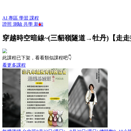
AI 專區
學習
課程
證照
測驗
共學
新知
穿越時空暗線~(三貂嶺隧道→牡丹)【走走
此課程已下架，看看類似課程吧👇
看更多課程