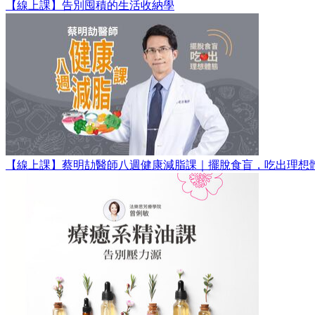
【線上課】告別囤積的生活收納學
【線上課】蔡明劼醫師八週健康減脂課｜擺脫食盲，吃出理想