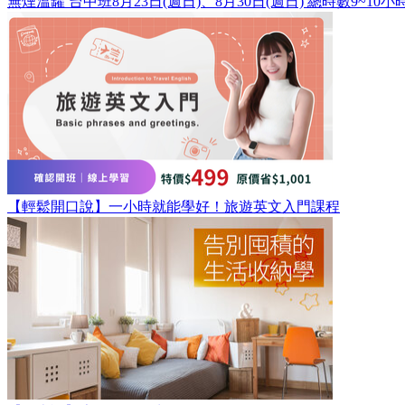
無煙溫罐 台中班8月23日(週日)、8月30日(週日) 總時數9~10小
【輕鬆開口說】一小時就能學好！旅遊英文入門課程