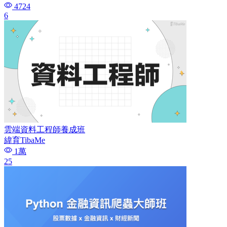
4724
6
雲端資料工程師養成班
緯育TibaMe
1萬
25