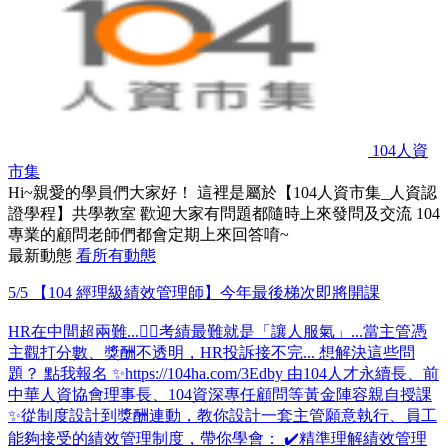
104人資
市集
Hi~親愛的學員們大家好！ 這裡是屬於【104人資市集_人資認
證學程】共學教室 歡迎大家有問題都隨時上來發問及交流 104
專業的顧問老師們都會定期上來回答唷~
最新動態
看所有動態
5/5 【104 經理級績效管理師】今年最後梯次即將開課
HR在中間超兩難...😵‍💫考績最難就是「讓人服氣」...當主管憑
主觀打分數、獎酬不透明，HR投訴接不完... 想解決這些問
題？ 點我報名 ✨https://104ha.com/3Edby 由104人才永續長、前
中華人資協會理事長、104資深專任顧問等黃金陣容親自授課
✨從制度設計到獎酬連動，教你設計一套主管願意執行、員工
能夠接受的績效管理制度，帶你學會： ✔️精準理解績效管理