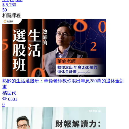
$ 5,760
59
相關課程
熟齡的生活選股班：華倫老師教你滾出年息280萬的退休金計
畫
橘世代
6301
0