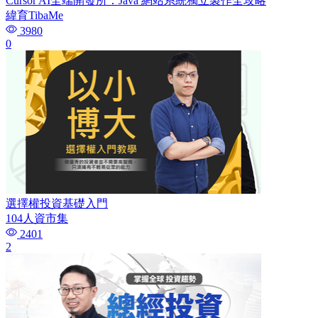
Cursor AI全端開發所：Java 網站系統獨立製作全攻略
緯育TibaMe
3980
0
選擇權投資基礎入門
104人資市集
2401
2