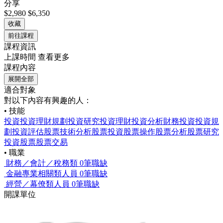
分享
$2,980
$6,350
收藏
前往課程
課程資訊
上課時間
查看更多
課程內容
展開全部
適合對象
對以下內容有興趣的人：
• 技能
投資
投資理財規劃
投資研究
投資理財
投資分析
財務投資
投資規
劃
投資評估
股票技術分析
股票投資
股票操作
股票分析
股票研究
投資股票
股票交易
• 職業
財務／會計／稅務類
0筆職缺
金融專業相關類人員
0筆職缺
經營／幕僚類人員
0筆職缺
開課單位