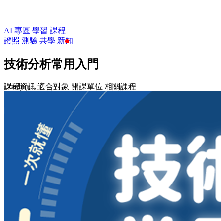
AI 專區
學習
課程
證照
測驗
共學
新知
技術分析常用入門
Loading...
課程資訊
適合對象
開課單位
相關課程
$2,980
$6,350
收藏
前往課程