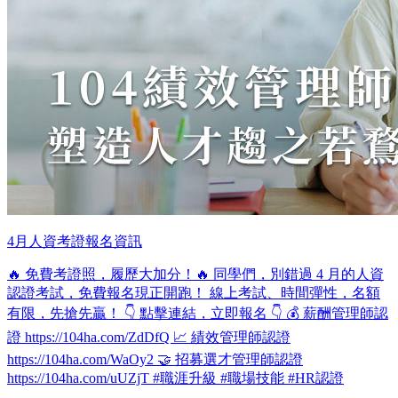
4月人資考證報名資訊
🔥 免費考證照，履歷大加分！🔥 同學們，別錯過 4 月的人資
認證考試，免費報名現正開跑！ 線上考試、時間彈性，名額
有限，先搶先贏！ 👇 點擊連結，立即報名 👇 💰 薪酬管理師認
證 https://104ha.com/ZdDfQ 📈 績效管理師認證
https://104ha.com/WaOy2 🤝 招募選才管理師認證
https://104ha.com/uUZjT #職涯升級 #職場技能 #HR認證