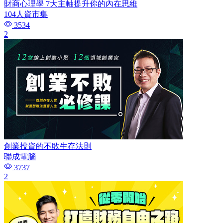
財商心理學 7大主軸提升你的內在思維
104人資市集
3534
2
創業投資的不敗生存法則
聯成電腦
3737
2