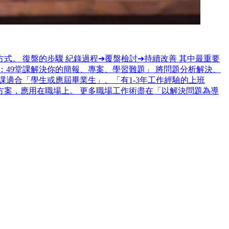
。 復盤的步驟 紀錄過程➔覆盤檢討➔持續改善 其中最重要
49堂課解決你的簡報、專案、學習難題」 將問題分析解決、
適合「學生或應屆畢業生」、「有1-3年工作經驗的上班
案，應用在職場上。 更多職場工作術盡在「以解決問題為導