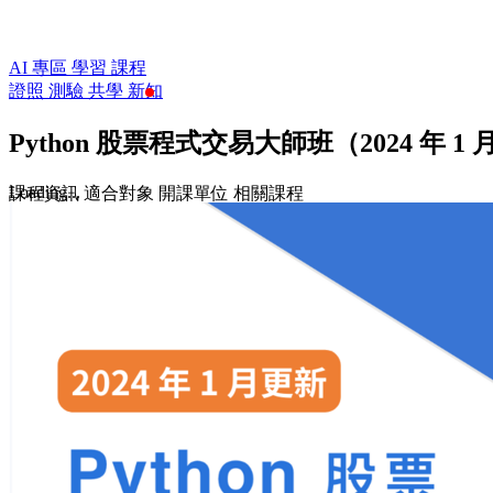
AI 專區
學習
課程
證照
測驗
共學
新知
Python 股票程式交易大師班（2024 年 1
Loading...
課程資訊
適合對象
開課單位
相關課程
$4,200
$5,500
收藏
前往課程