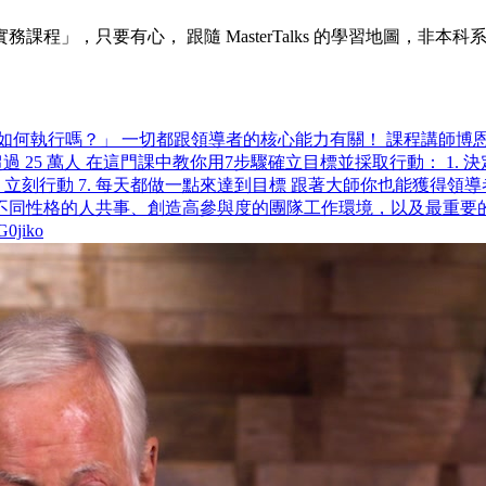
」，只要有心， 跟隨 MasterTalks 的學習地圖，非本科
行嗎？」 一切都跟領導者的核心能力有關！ 課程講師博恩·崔西（Br
數超過 25 萬人 在這門課中教你用7步驟確立目標並採取行動： 1. 
目 6. 立刻行動 7. 每天都做一點來達到目標 跟著大師你也能
不同性格的人共事、創造高參與度的團隊工作環境，以及最重要的
jiko