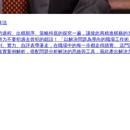
作法
過程、出棋順序、策略特底的探究一遍，讓彼此再精進棋藝的方式
力不要犯過去曾犯的錯誤！ 「以解決問題為導向的職場工作術：
、實力、自評表帶著走，在職場中的每一步都走得踏實。 這門課
真實案例解析，搭配問題分析解決的思維與工具，藉此產出解決方