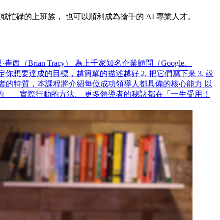
系或忙碌的上班族， 也可以順利成為搶手的 AI 專業人才。
ian Tracy） 為上千家知名企業顧問（Google、
決定你想要達成的目標，越簡單的描述越好 2. 把它們寫下來 3. 設
獲得領導者的特質，本課程將介紹每位成功領導人都具備的核心能力 以
——實際行動的方法。 更多領導者的秘訣都在「一生受用！