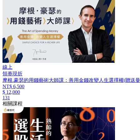
線上
領券現折
摩根.豪瑟的用錢藝術大師課：善用金錢改變人生選擇權(贈送
NT$ 6,500
$ 12,000
131
相關課程