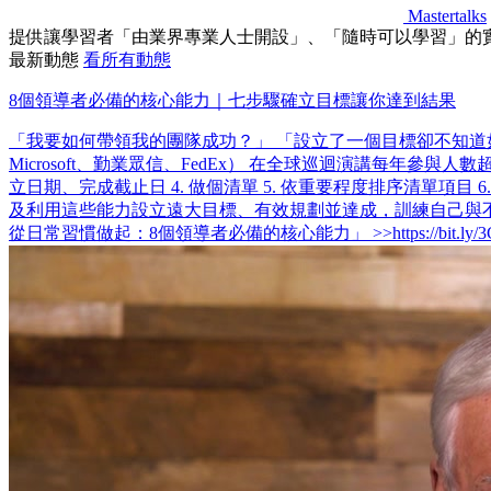
Mastertalks
提供讓學習者「由業界專業人士開設」、「隨時可以學習」的實務課程
最新動態
看所有動態
8個領導者必備的核心能力｜七步驟確立目標讓你達到結果
「我要如何帶領我的團隊成功？」 「設立了一個目標卻不知道如何執
Microsoft、勤業眾信、FedEx） 在全球巡迴演講每年參與人
立日期、完成截止日 4. 做個清單 5. 依重要程度排序清單項
及利用這些能力設立遠大目標、有效規劃並達成，訓練自己與
從日常習慣做起：8個領導者必備的核心能力」 >>https://bit.ly/3G0